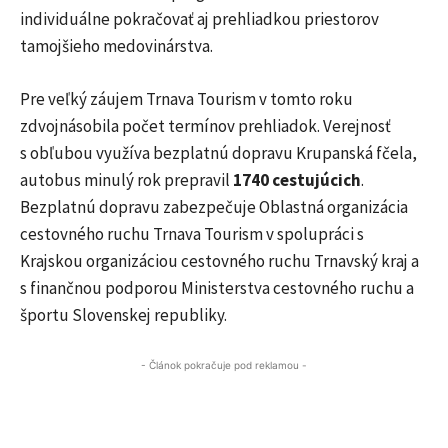
individuálne pokračovať aj prehliadkou priestorov
tamojšieho medovinárstva.
Pre veľký záujem Trnava Tourism v tomto roku
zdvojnásobila počet termínov prehliadok. Verejnosť
s obľubou využíva bezplatnú dopravu Krupanská fčela,
autobus minulý rok prepravil
1740 cestujúcich
.
Bezplatnú dopravu zabezpečuje Oblastná organizácia
cestovného ruchu Trnava Tourism v spolupráci s
Krajskou organizáciou cestovného ruchu Trnavský kraj a
s finančnou podporou Ministerstva cestovného ruchu a
športu Slovenskej republiky.
- Článok pokračuje pod reklamou -