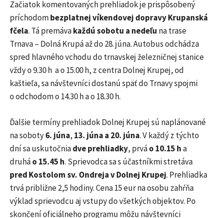
Začiatok komentovaných prehliadok je prispôsobený
príchodom
bezplatnej víkendovej dopravy Krupanská
fčela
. Tá premáva
každú
sobotu a nedeľu
na trase
Trnava – Dolná Krupá až do 28. júna. Autobus odchádza
spred hlavného vchodu do trnavskej železničnej stanice
vždy o 9.30 h a o 15.00 h, z centra Dolnej Krupej, od
kaštieľa, sa návštevníci dostanú späť do Trnavy spojmi
o odchodom o 14.30 h a o 18.30 h.
Ďalšie termíny prehliadok Dolnej Krupej sú naplánované
na soboty
6. júna
,
13. júna
a 20. júna
. V každý z týchto
dní sa uskutočnia
dve prehliadky
, prvá
o 10.15 h
a
druhá
o 15.45 h
. Sprievodca sa s účastníkmi stretáva
pred Kostolom sv. Ondreja v Dolnej Krupej
. Prehliadka
trvá približne 2,5 hodiny. Cena 15 eur na osobu zahŕňa
výklad sprievodcu aj vstupy do všetkých objektov. Po
skončení oficiálneho programu môžu návštevníci