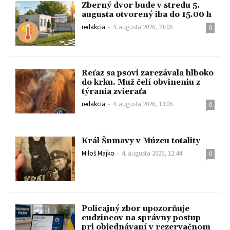
Zberný dvor bude v stredu 5.
augusta otvorený iba do 15.00 h
redakcia
-
4. augusta 2026, 21:05
0
Reťaz sa psovi zarezávala hlboko
do krku. Muž čelí obvineniu z
týrania zvieraťa
redakcia
-
4. augusta 2026, 13:06
0
Král Šumavy v Múzeu totality
Miloš Majko
-
4. augusta 2026, 12:44
0
Policajný zbor upozorňuje
cudzincov na správny postup
pri objednávaní v rezervačnom