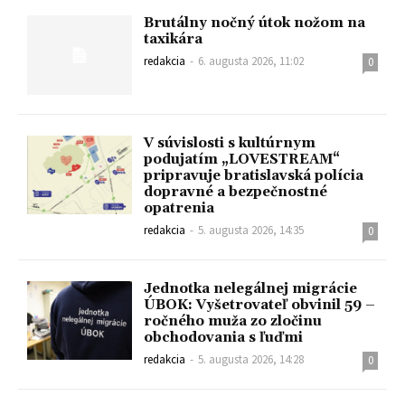
Brutálny nočný útok nožom na
taxikára
redakcia
-
6. augusta 2026, 11:02
0
V súvislosti s kultúrnym
podujatím „LOVESTREAM“
pripravuje bratislavská polícia
dopravné a bezpečnostné
opatrenia
redakcia
-
5. augusta 2026, 14:35
0
Jednotka nelegálnej migrácie
ÚBOK: Vyšetrovateľ obvinil 59 –
ročného muža zo zločinu
obchodovania s ľuďmi
redakcia
-
5. augusta 2026, 14:28
0