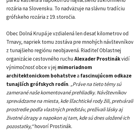
parku kaštieľa a napokon do najväčšieho súkromného
rozária na Slovensku. To nadväzuje na slávnu tradíciu
grófskeho rozária z 19. storočia.
Obec Dolná Krupá je vzdialená len desať kilometrov od
Trnavy, napriek tomu zostáva pre mnohých návštevníkov
z tunajšieho regiónu neobjavená. Riaditeľ Oblastnej
organizácie cestovného ruchu
Alexader Prostinák
vidí
výnimočnosť obce v jej
mimoriadnom
architektonickom bohatstve
a
fascinujúcom odkaze
tunajších grófskych rodín
.
„Práve na tieto témy sú
zamerané naše komentované prehliadky. Návštevníkov
sprevádzame na miesta, kde šľachtické rody žili, pretvárali
prostredie podľa vlastných predstáv, prežívali lásky aj
životné útrapy a napokon aj tam, kde sú dnes uložené ich
pozostatky,“
hovorí Prostinák.