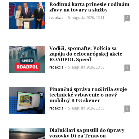
Rodinná karta prinesie rodinám
zľavy na tovary a služby
redakcia
-
5. augusta 2026, 13:11
0
Vodiči, spomaľte: Polícia sa
zapája do celoeurópskej akcie
ROADPOL Speed
redakcia
-
5. augusta 2026, 13:03
0
Finančná správa rozšírila svoje
technické vybavenie o nový
mobilný RTG skener
redakcia
-
5. augusta 2026, 12:33
0
Diaľničiari sa pustili do úpravy
vozovky D1 za Trnavou