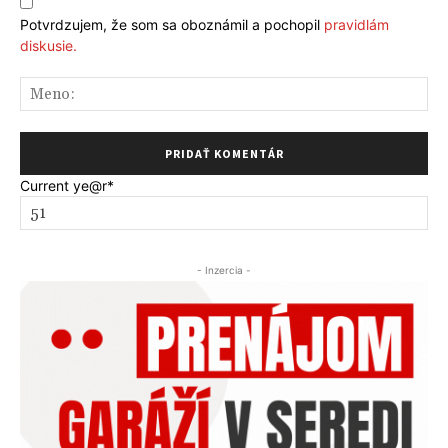
Potvrdzujem, že som sa oboznámil a pochopil
pravidlám
diskusie.
Me
Current ye
@r
*
- Inzercia -