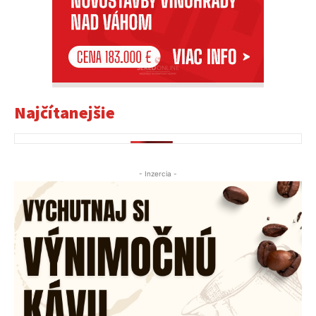
Najčítanejšie
- Inzercia -