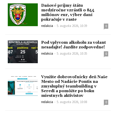
Daňové príjmy štátu
medziročne vzrástli o 844
miliónov eur, výber daní
pokračuje v raste
redakcia
-
5. augusta 2026, 10:39
0
Pod vplyvom alkoholu za volant
nesadajte! Jazdite zodpovedne!
redakcia
-
5. augusta 2026, 10:35
0
Využite dobrovoľnícky deň Naše
Mesto od Nadácie Pontis na
zmysluplný teambuilding v
Seredi a pomôžte po boku
miestnych aktivistov
redakcia
-
5. augusta 2026, 10:08
0