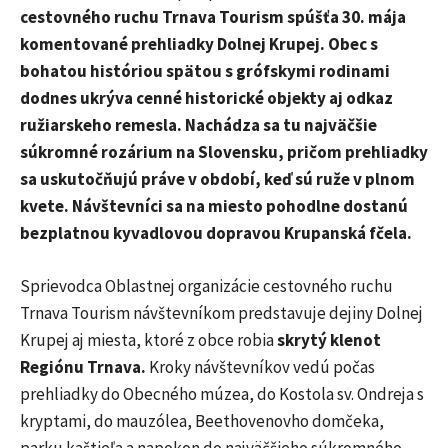
cestovného ruchu Trnava Tourism spúšťa 30. mája
komentované prehliadky Dolnej Krupej. Obec s
bohatou históriou spätou s grófskymi rodinami
dodnes ukrýva cenné historické objekty aj odkaz
ružiarskeho remesla. Nachádza sa tu najväčšie
súkromné rozárium na Slovensku, pričom prehliadky
sa uskutočňujú práve v období, keď sú ruže v plnom
kvete. Návštevníci sa na miesto pohodlne dostanú
bezplatnou kyvadlovou dopravou Krupanská fčela.
Sprievodca Oblastnej organizácie cestovného ruchu
Trnava Tourism návštevníkom predstavuje dejiny Dolnej
Krupej aj miesta, ktoré z obce robia
skrytý klenot
Regiónu Trnava.
Kroky návštevníkov vedú počas
prehliadky do Obecného múzea, do Kostola sv. Ondreja s
kryptami, do mauzólea, Beethovenovho domčeka,