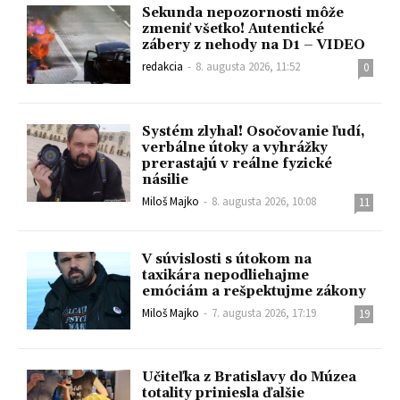
Sekunda nepozornosti môže
zmeniť všetko! Autentické
zábery z nehody na D1 – VIDEO
redakcia
-
8. augusta 2026, 11:52
0
Systém zlyhal! Osočovanie ľudí,
verbálne útoky a vyhrážky
prerastajú v reálne fyzické
násilie
Miloš Majko
-
8. augusta 2026, 10:08
11
V súvislosti s útokom na
taxikára nepodliehajme
emóciám a rešpektujme zákony
Miloš Majko
-
7. augusta 2026, 17:19
19
Učiteľka z Bratislavy do Múzea
totality priniesla ďalšie