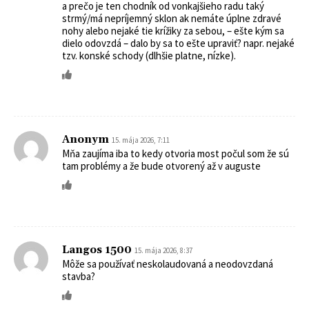
a prečo je ten chodník od vonkajšieho radu taký
strmý/má nepríjemný sklon ak nemáte úplne zdravé
nohy alebo nejaké tie krížiky za sebou, – ešte kým sa
dielo odovzdá – dalo by sa to ešte upraviť? napr. nejaké
tzv. konské schody (dlhšie platne, nízke).
Anonym
15. mája 2026, 7:11
Mňa zaujíma iba to kedy otvoria most počul som že sú
tam problémy a že bude otvorený až v auguste
Langos 1500
15. mája 2026, 8:37
Môže sa používať neskolaudovaná a neodovzdaná
stavba?