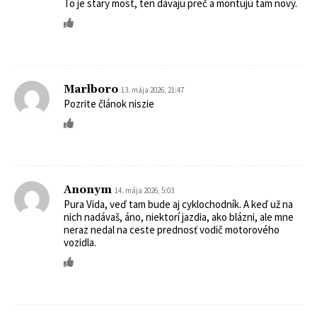
To je starý most, ten dávajú preč a montujú tam nový.
Marlboro
13. mája 2026, 21:47
Pozrite článok niszie
Anonym
14. mája 2026, 5:03
Pura Vida, veď tam bude aj cyklochodník. A keď už na
nich nadávaš, áno, niektorí jazdia, ako blázni, ale mne
neraz nedal na ceste prednosť vodič motorového
vozidla.