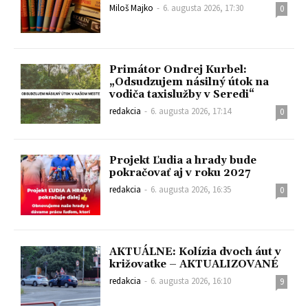
Miloš Majko
-
6. augusta 2026, 17:30
0
Primátor Ondrej Kurbel:
„Odsudzujem násilný útok na
vodiča taxislužby v Seredi“
redakcia
-
6. augusta 2026, 17:14
0
Projekt Ľudia a hrady bude
pokračovať aj v roku 2027
redakcia
-
6. augusta 2026, 16:35
0
AKTUÁLNE: Kolízia dvoch áut v
križovatke – AKTUALIZOVANÉ
redakcia
-
6. augusta 2026, 16:10
9