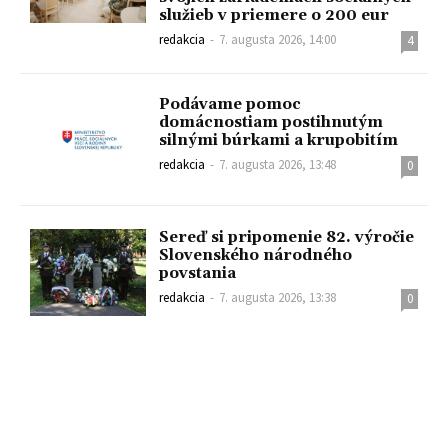
služieb v priemere o 200 eur
redakcia
-
7. augusta 2026, 14:00
4
Podávame pomoc
domácnostiam postihnutým
silnými búrkami a krupobitím
redakcia
-
7. augusta 2026, 13:48
0
Sereď si pripomenie 82. výročie
Slovenského národného
povstania
redakcia
-
7. augusta 2026, 13:38
0