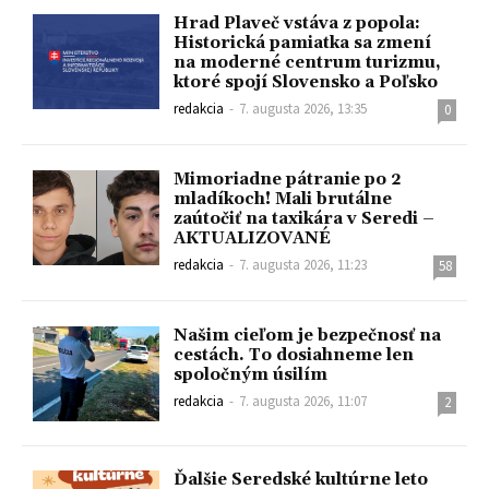
Hrad Plaveč vstáva z popola:
Historická pamiatka sa zmení
na moderné centrum turizmu,
ktoré spojí Slovensko a Poľsko
redakcia
-
7. augusta 2026, 13:35
0
Mimoriadne pátranie po 2
mladíkoch! Mali brutálne
zaútočiť na taxikára v Seredi –
AKTUALIZOVANÉ
redakcia
-
7. augusta 2026, 11:23
58
Našim cieľom je bezpečnosť na
cestách. To dosiahneme len
spoločným úsilím
redakcia
-
7. augusta 2026, 11:07
2
Ďalšie Seredské kultúrne leto