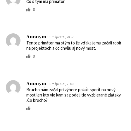
Čo s tým má primátor
8
Anonym
13. mája 2026, 20:57
Tento primátor má stým to že vďaka jemu začali robiť
na projektoch a čo chvíľu aj nový most.
3
Anonym
13. mája 2026, 21:00
Brucho nám začal pri výbere pokút sporít na nový
most len kto vie kam sa podeli tie vyzbierané zlataky
.Čo brucho?