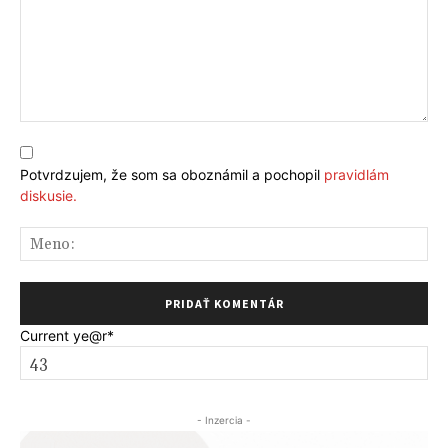
Komentár:
Potvrdzujem, že som sa oboznámil a pochopil
pravidlám
diskusie.
Me
Current ye
@r
*
- Inzercia -