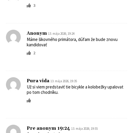
3
Anonym
13. mája 2026, 19:24
Máme šikovného primátora, dúfam že bude znovu
kandidovať
2
Pura vida
13. mája 2026, 19:35
Už si viem predstaviť tie bicykle a kolobežky upalovat
po tom chodníku.
Pre anonym 19:24
13. mája 2026, 19:55