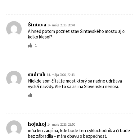
Šintava
14. mája 2026, 20:48
A hned potom pozriet stav Šintavského mostu aj o
kolko klesol?
1
sudruh
14. mája 2026, 22:43
Niekde som čítal že most ktorý sa riadne udržiava
vydrží navždy. Ale to sa asi na Slovensku nenosi.
hojahoj
14. mája 2026, 22:50
mňa len zaujíma, kde bude ten cyklochodník a či bude
bez zábradlia – mám obavu o bezpečnosť.