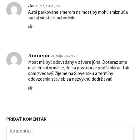
Ja
20. mája 2026, 8:56
Autá parkovane smerom na most by mohli zmiznúť a
tadiaľ viesť ciklochodnik
Anonym
20. mája 2026, 9:22
Most má byť odovzdaný v závere júna. Doteraz sme
mali len informácie, že sa postupuje podľa plánu. Tak
som zvedavý. Žijeme na Slovensku a termíny
odovzdania stavieb sa nezvyknú dodržiavať.
PRIDAŤ KOMENTÁR