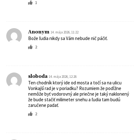
1
Anonym
14. mája 2026, 11:22
Bože ľudia nikdy sa Vám nebude nič páčiť.
2
sloboda
14. mája 2026, 12:26
Ten chodník ktorý ide od mosta a točí sa na ulicu
Vonkajší rad je v poriadku? Rozumiem že podĺžne
nemôže byť vodorovný ale priečne je taký naklonený
že bude stačiť milimeter snehu a ľudia tam budú
zaručene padať.
2