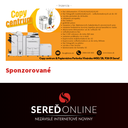
- Inzercia -
Sponzorované