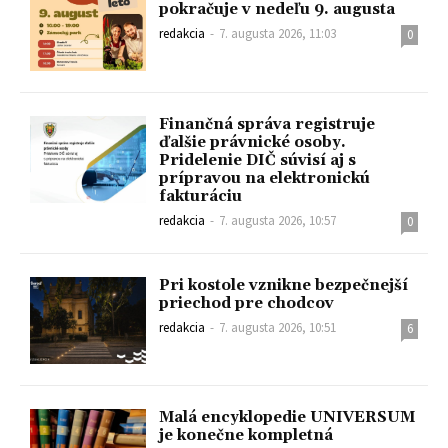
pokračuje v nedeľu 9. augusta
redakcia
-
7. augusta 2026, 11:03
0
Finančná správa registruje
ďalšie právnické osoby.
Pridelenie DIČ súvisí aj s
prípravou na elektronickú
fakturáciu
redakcia
-
7. augusta 2026, 10:57
0
Pri kostole vznikne bezpečnejší
priechod pre chodcov
redakcia
-
7. augusta 2026, 10:51
6
Malá encyklopedie UNIVERSUM
je konečne kompletná