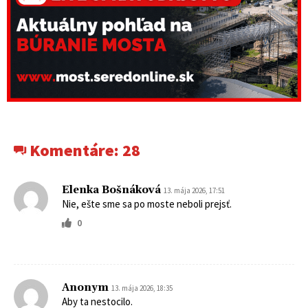
Komentáre:
28
Elenka Bošnáková
13. mája 2026, 17:51
Nie, ešte sme sa po moste neboli prejsť.
0
Anonym
13. mája 2026, 18:35
Aby ta nestocilo.