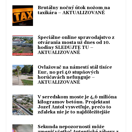
Brutálny nočný útok nožom na
taxikára – AKTUALIZOVANÉ
Špeciálne online spravodajstvo z
otvárania mosta už dnes od 10.
hodiny SLEDUJTE TU –
AKTUALIZOVANÉ
Ovlažovač na námestí stál tisíce
Eur, no pri 40 stupňových
horúčavách nefunguje –
AKTUALIZOVANÉ
V seredskom moste je 4,6 milióna
kilogramov betónu. Projektant
Jozef Antol vysvetľuje, prečo to
zďaleka nie je to najdôležitejšie
Sekunda nepozornosti môže
zmeniť všetko! Autentické zábery z