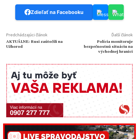
Zdieľať na Facebooku
Predchádzajúci článok
Ďalší článok
AKTUÁLNE: Rusi zaútočili na
Polícia monitoruje
Užhorod
bezpečnostnú situáciu na
východnej hranici