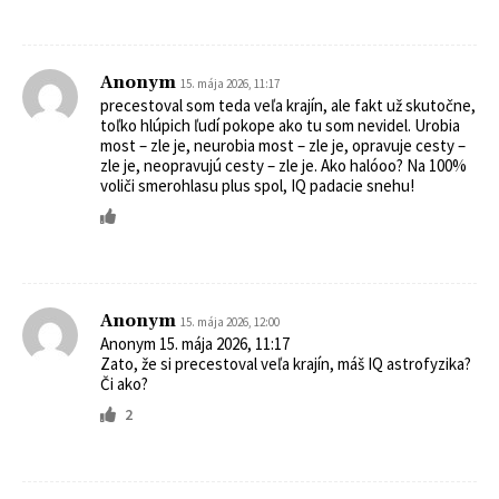
Anonym
15. mája 2026, 11:17
precestoval som teda veľa krajín, ale fakt už skutočne,
toľko hlúpich ľudí pokope ako tu som nevidel. Urobia
most – zle je, neurobia most – zle je, opravuje cesty –
zle je, neopravujú cesty – zle je. Ako halóoo? Na 100%
voliči smerohlasu plus spol, IQ padacie snehu!
Anonym
15. mája 2026, 12:00
Anonym 15. mája 2026, 11:17
Zato, že si precestoval veľa krajín, máš IQ astrofyzika?
Či ako?
2