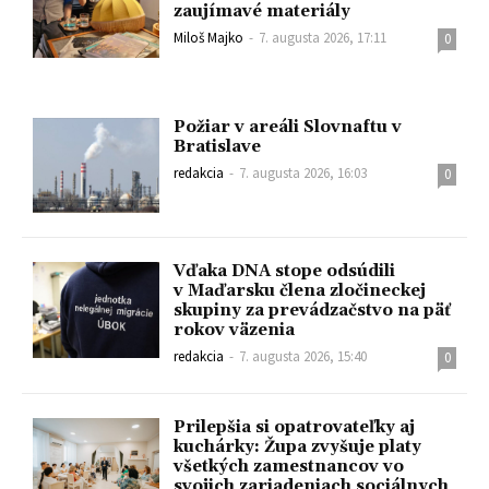
zaujímavé materiály
Miloš Majko
-
7. augusta 2026, 17:11
0
Požiar v areáli Slovnaftu v
Bratislave
redakcia
-
7. augusta 2026, 16:03
0
Vďaka DNA stope odsúdili
v Maďarsku člena zločineckej
skupiny za prevádzačstvo na päť
rokov väzenia
redakcia
-
7. augusta 2026, 15:40
0
Prilepšia si opatrovateľky aj
kuchárky: Župa zvyšuje platy
všetkých zamestnancov vo
svojich zariadeniach sociálnych