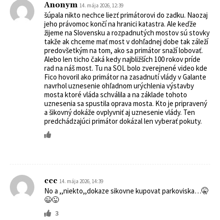
Anonym
14. mája 2026, 12:39
šúpala nikto nechce liezť primátorovi do zadku. Naozaj
jeho právomoc končí na hranici katastra. Ale keďže
žijeme na Slovensku a rozpadnutých mostov sú stovky
takže ak chceme mať most v dohľadnej dobe tak záleží
predovšetkým na tom, ako sa primátor snaží lobovať.
Alebo len ticho čaká kedy najbližších 100 rokov príde
rad na náš most. Tu na SOL bolo zverejnené video kde
Fico hovoril ako primátor na zasadnutí vlády v Galante
navrhol uznesenie ohľadnom urýchlenia výstavby
mosta ktoré vláda schválila a na základe tohoto
uznesenia sa spustila oprava mosta. Kto je pripravený
a šikovný dokáže ovplyvniť aj uznesenie vlády. Ten
predchádzajúci primátor dokázal len vyberať pokuty.
ccc
14. mája 2026, 14:39
No a ,,niekto,,dokaze sikovne kupovat parkoviska…🤫
😉😜
3