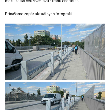
môžu zatiaľ využívať ľavú stranu chodníka.
Prinášame zopár aktuálnych fotografií.