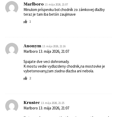
Marlboro
13. mája 2026, 21:07
Minulom príspevku bol chodník zo zámkovej dlažby
teraz je tam iba betón zaujimave
1
Anonym
13. mája 2026, 21:16
Marlboro 13. mája 2026, 21:07
Spajate dve veci dohromady.
K mostu vedie vydlazdeny chodnik,na mostovke je
vybetonovany,tam ziadna dlazba ani nebola.
2
Krustec
13. mája 2026, 21:25
Marlboro 13. mája 2026, 21:07