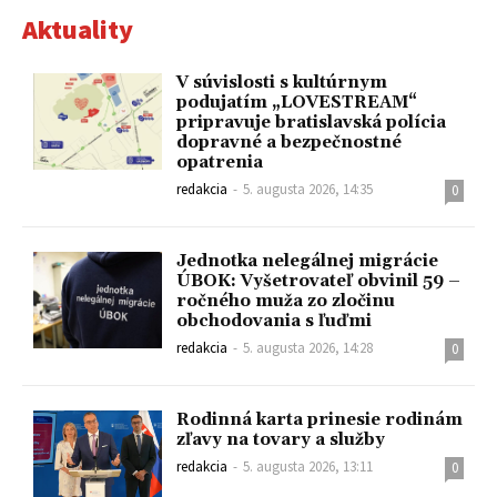
Aktuality
V súvislosti s kultúrnym
podujatím „LOVESTREAM“
pripravuje bratislavská polícia
dopravné a bezpečnostné
opatrenia
redakcia
-
5. augusta 2026, 14:35
0
Jednotka nelegálnej migrácie
ÚBOK: Vyšetrovateľ obvinil 59 –
ročného muža zo zločinu
obchodovania s ľuďmi
redakcia
-
5. augusta 2026, 14:28
0
Rodinná karta prinesie rodinám
zľavy na tovary a služby
redakcia
-
5. augusta 2026, 13:11
0