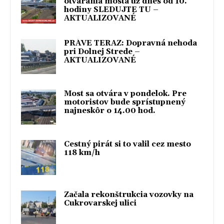
otvárania mosta už dnes od 10.
hodiny SLEDUJTE TU –
AKTUALIZOVANÉ
PRÁVE TERAZ: Dopravná nehoda
pri Dolnej Strede –
AKTUALIZOVANÉ
Most sa otvára v pondelok. Pre
motoristov bude sprístupnený
najneskôr o 14.00 hod.
Cestný pirát si to valil cez mesto
118 km/h
Začala rekonštrukcia vozovky na
Cukrovarskej ulici