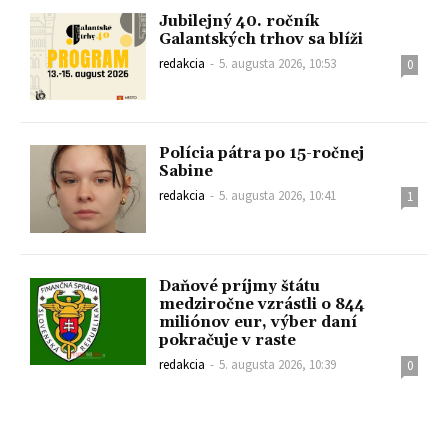
Jubilejný 40. ročník
Galantských trhov sa blíži
redakcia
-
5. augusta 2026, 10:53
0
Polícia pátra po 15-ročnej
Sabine
redakcia
-
5. augusta 2026, 10:41
1
Daňové príjmy štátu
medziročne vzrástli o 844
miliónov eur, výber daní
pokračuje v raste
redakcia
-
5. augusta 2026, 10:39
0