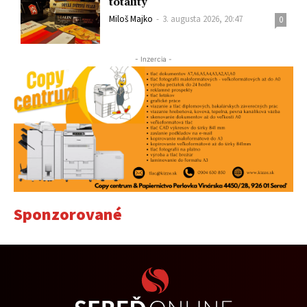
totality
Miloš Majko
-
3. augusta 2026, 20:47
0
- Inzercia -
Sponzorované