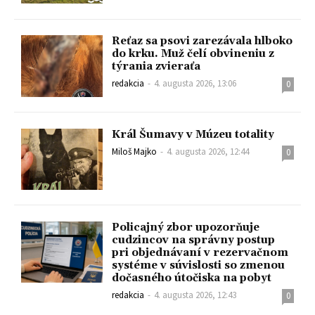
Reťaz sa psovi zarezávala hlboko
do krku. Muž čelí obvineniu z
týrania zvieraťa
redakcia
-
4. augusta 2026, 13:06
0
Král Šumavy v Múzeu totality
Miloš Majko
-
4. augusta 2026, 12:44
0
Policajný zbor upozorňuje
cudzincov na správny postup
pri objednávaní v rezervačnom
systéme v súvislosti so zmenou
dočasného útočiska na pobyt
redakcia
-
4. augusta 2026, 12:43
0