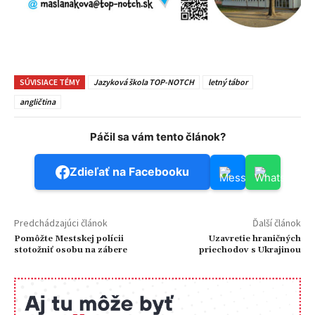
SÚVISIACE TÉMY
Jazyková škola TOP-NOTCH
letný tábor
angličtina
Páčil sa vám tento článok?
Zdieľať na Facebooku
Predchádzajúci článok
Ďalší článok
Pomôžte Mestskej polícii
Uzavretie hraničných
stotožniť osobu na zábere
priechodov s Ukrajinou