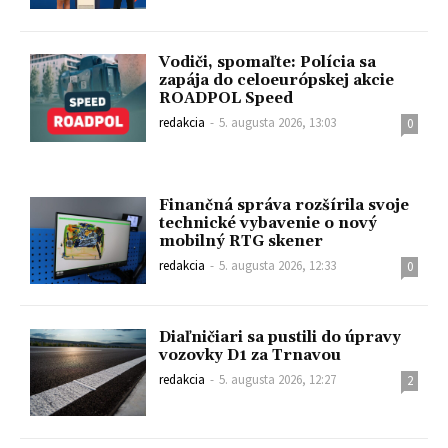
Vodiči, spomaľte: Polícia sa
zapája do celoeurópskej akcie
ROADPOL Speed
redakcia
-
5. augusta 2026, 13:03
0
Finančná správa rozšírila svoje
technické vybavenie o nový
mobilný RTG skener
redakcia
-
5. augusta 2026, 12:33
0
Diaľničiari sa pustili do úpravy
vozovky D1 za Trnavou
redakcia
-
5. augusta 2026, 12:27
2