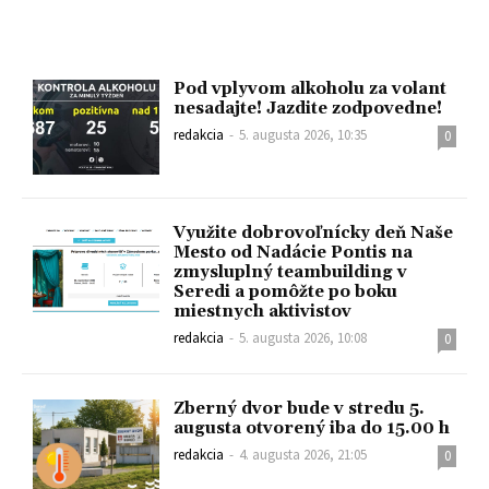
Pod vplyvom alkoholu za volant
nesadajte! Jazdite zodpovedne!
redakcia
-
5. augusta 2026, 10:35
0
Využite dobrovoľnícky deň Naše
Mesto od Nadácie Pontis na
zmysluplný teambuilding v
Seredi a pomôžte po boku
miestnych aktivistov
redakcia
-
5. augusta 2026, 10:08
0
Zberný dvor bude v stredu 5.
augusta otvorený iba do 15.00 h
redakcia
-
4. augusta 2026, 21:05
0