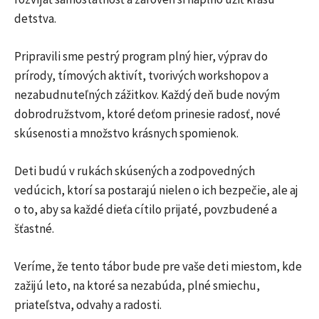
detstva.
Pripravili sme pestrý program plný hier, výprav do
prírody, tímových aktivít, tvorivých workshopov a
nezabudnuteľných zážitkov. Každý deň bude novým
dobrodružstvom, ktoré deťom prinesie radosť, nové
skúsenosti a množstvo krásnych spomienok.
Deti budú v rukách skúsených a zodpovedných
vedúcich, ktorí sa postarajú nielen o ich bezpečie, ale aj
o to, aby sa každé dieťa cítilo prijaté, povzbudené a
šťastné.
Veríme, že tento tábor bude pre vaše deti miestom, kde
zažijú leto, na ktoré sa nezabúda, plné smiechu,
priateľstva, odvahy a radosti.