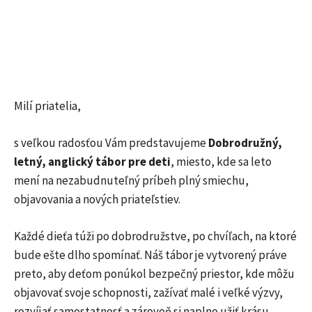
Milí priatelia,
s veľkou radosťou Vám predstavujeme
Dobrodružný,
letný, anglický tábor pre deti
, miesto, kde sa leto
mení na nezabudnuteľný príbeh plný smiechu,
objavovania a nových priateľstiev.
Každé dieťa túži po dobrodružstve, po chvíľach, na ktoré
bude ešte dlho spomínať. Náš tábor je vytvorený práve
preto, aby deťom ponúkol bezpečný priestor, kde môžu
objavovať svoje schopnosti, zažívať malé i veľké výzvy,
rozvíjať samostatnosť a zároveň si naplno užiť krásu