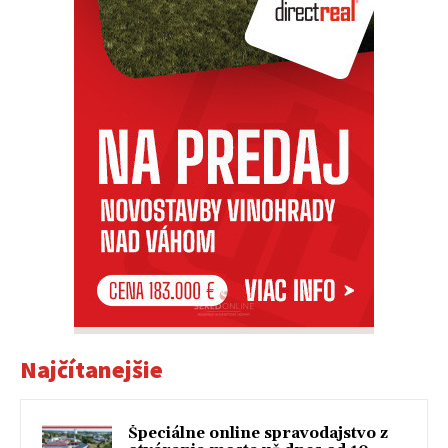
Najčítanejšie
Špeciálne online spravodajstvo z