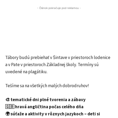
- Článok pokračuje pod reklamou -
Tábory budú prebiehať v Šintave v priestoroch lodenice
a v Pate v priestoroch Základnej školy
. Termíny sú
uvedené na plagátiku.
Tešíme sa na všetkých malých dobrodruhov!
🎨 tematické dni plné tvorenia a zábavy
🇬🇧 hravá angličtina počas celého dňa
🌍 súťaže a aktivity v rôznych jazykoch – deti si