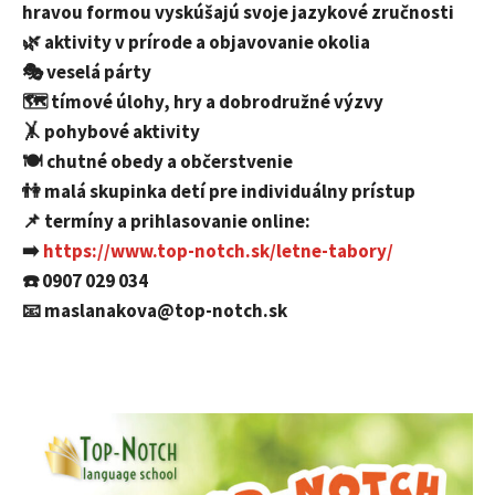
hravou formou vyskúšajú svoje jazykové zručnosti
🌿 aktivity v prírode a objavovanie okolia
🎭 veselá párty
🗺️ tímové úlohy, hry a dobrodružné výzvy
🤸 pohybové aktivity
🍽️ chutné obedy a občerstvenie
👫 malá skupinka detí pre individuálny prístup
📌 termíny a prihlasovanie online:
➡️
https://www.top-notch.sk/letne-tabory/
☎️ 0907 029 034
📧 maslanakova@top-notch.sk