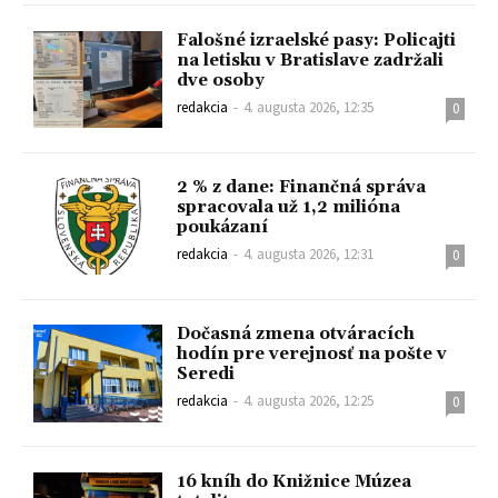
Falošné izraelské pasy: Policajti
na letisku v Bratislave zadržali
dve osoby
redakcia
-
4. augusta 2026, 12:35
0
2 % z dane: Finančná správa
spracovala už 1,2 milióna
poukázaní
redakcia
-
4. augusta 2026, 12:31
0
Dočasná zmena otváracích
hodín pre verejnosť na pošte v
Seredi
redakcia
-
4. augusta 2026, 12:25
0
16 kníh do Knižnice Múzea