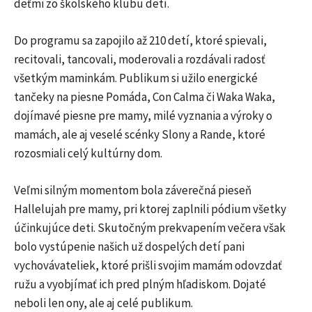
deťmi zo školského klubu detí.
Do programu sa zapojilo až 210 detí, ktoré spievali,
recitovali, tancovali, moderovali a rozdávali radosť
všetkým maminkám. Publikum si užilo energické
tančeky na piesne Pomáda, Con Calma či Waka Waka,
dojímavé piesne pre mamy, milé vyznania a výroky o
mamách, ale aj veselé scénky Slony a Rande, ktoré
rozosmiali celý kultúrny dom.
Veľmi silným momentom bola záverečná pieseň
Hallelujah pre mamy, pri ktorej zaplnili pódium všetky
účinkujúce deti. Skutočným prekvapením večera však
bolo vystúpenie našich už dospelých detí pani
vychovávateliek, ktoré prišli svojim mamám odovzdať
ružu a vyobjímať ich pred plným hľadiskom. Dojaté
neboli len ony, ale aj celé publikum.