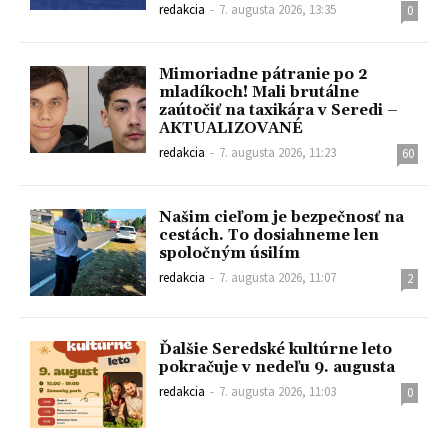
redakcia
-
7. augusta 2026, 13:35
0
Mimoriadne pátranie po 2
mladíkoch! Mali brutálne
zaútočiť na taxikára v Seredi –
AKTUALIZOVANÉ
redakcia
-
7. augusta 2026, 11:23
60
Našim cieľom je bezpečnosť na
cestách. To dosiahneme len
spoločným úsilím
redakcia
-
7. augusta 2026, 11:07
2
Ďalšie Seredské kultúrne leto
pokračuje v nedeľu 9. augusta
redakcia
-
7. augusta 2026, 11:03
0