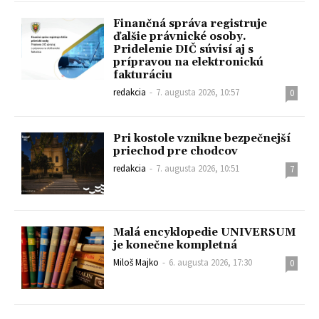
Finančná správa registruje
ďalšie právnické osoby.
Pridelenie DIČ súvisí aj s
prípravou na elektronickú
fakturáciu
redakcia
-
7. augusta 2026, 10:57
0
Pri kostole vznikne bezpečnejší
priechod pre chodcov
redakcia
-
7. augusta 2026, 10:51
7
Malá encyklopedie UNIVERSUM
je konečne kompletná
Miloš Majko
-
6. augusta 2026, 17:30
0