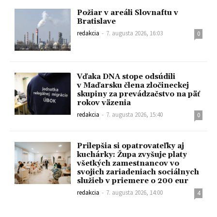
Požiar v areáli Slovnaftu v
Bratislave
redakcia
-
7. augusta 2026, 16:03
0
Vďaka DNA stope odsúdili
v Maďarsku člena zločineckej
skupiny za prevádzačstvo na päť
rokov väzenia
redakcia
-
7. augusta 2026, 15:40
0
Prilepšia si opatrovateľky aj
kuchárky: Župa zvyšuje platy
všetkých zamestnancov vo
svojich zariadeniach sociálnych
služieb v priemere o 200 eur
redakcia
-
7. augusta 2026, 14:00
4