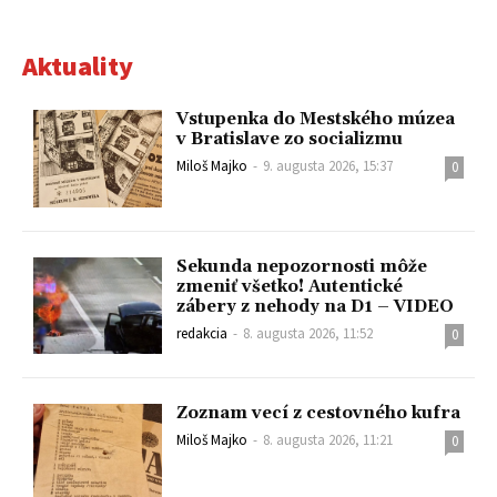
Aktuality
Vstupenka do Mestského múzea
v Bratislave zo socializmu
Miloš Majko
-
9. augusta 2026, 15:37
0
Sekunda nepozornosti môže
zmeniť všetko! Autentické
zábery z nehody na D1 – VIDEO
redakcia
-
8. augusta 2026, 11:52
0
Zoznam vecí z cestovného kufra
Miloš Majko
-
8. augusta 2026, 11:21
0