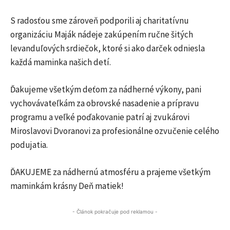
S radosťou sme zároveň podporili aj charitatívnu
organizáciu Maják nádeje zakúpením ručne šitých
levanduľových srdiečok, ktoré si ako darček odniesla
každá maminka našich detí.
Ďakujeme všetkým deťom za nádherné výkony, pani
vychovávateľkám za obrovské nasadenie a prípravu
programu a veľké poďakovanie patrí aj zvukárovi
Miroslavovi Dvoranovi za profesionálne ozvučenie celého
podujatia.
ĎAKUJEME za nádhernú atmosféru a prajeme všetkým
maminkám krásny Deň matiek!
- Článok pokračuje pod reklamou -