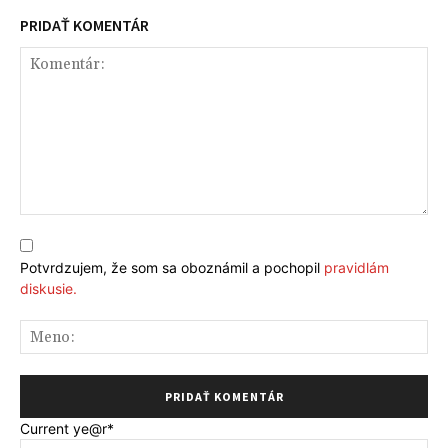
PRIDAŤ KOMENTÁR
Komentár:
Potvrdzujem, že som sa oboznámil a pochopil
pravidlám
diskusie.
Me
Current ye
@r
*