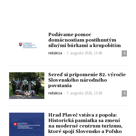
Podávame pomoc
domácnostiam postihnutým
silnými búrkami a krupobitím
redakcia
-
7. augusta 2026, 13:48
0
Sereď si pripomenie 82. výročie
Slovenského národného
povstania
redakcia
-
7. augusta 2026, 13:38
0
Hrad Plaveč vstáva z popola:
Historická pamiatka sa zmení
na moderné centrum turizmu,
ktoré spojí Slovensko a Poľsko