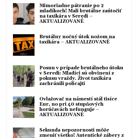
Mimoriadne pátranie po 2
mladíkoch! Mali brutálne zaútočiť
na taxikára v Seredi –
AKTUALIZOVANÉ
Brutálny nočný útok nožom na
taxikára – AKTUALIZOVANÉ
Posun v prípade brutálneho útoku
v Seredi: Mladíci sú obvinení z
pokusu vraždy. Život taxikára
zachránili policajti
Ovlažovač na námestí stál tisíce
Eur, no pri 40 stupňových
horúčavách nefunguje –
AKTUALIZOVANÉ
Sekunda nepozornosti môže
zmeniť všetko! Autentické zábery z