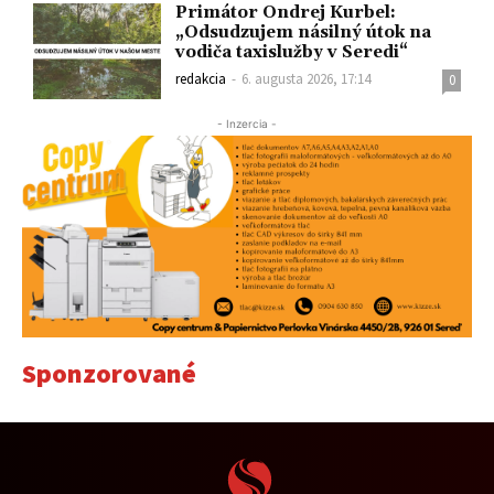
Primátor Ondrej Kurbel:
„Odsudzujem násilný útok na
vodiča taxislužby v Seredi“
redakcia
-
6. augusta 2026, 17:14
0
- Inzercia -
Sponzorované