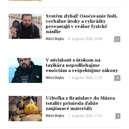
Systém zlyhal! Osočovanie ľudí,
verbálne útoky a vyhrážky
prerastajú v reálne fyzické
násilie
Miloš Majko
-
8. augusta 2026, 10:08
11
V súvislosti s útokom na
taxikára nepodliehajme
emóciám a rešpektujme zákony
Miloš Majko
-
7. augusta 2026, 17:19
26
Učiteľka z Bratislavy do Múzea
totality priniesla ďalšie
zaujímavé materiály
Miloš Majko
-
7. augusta 2026, 17:11
0