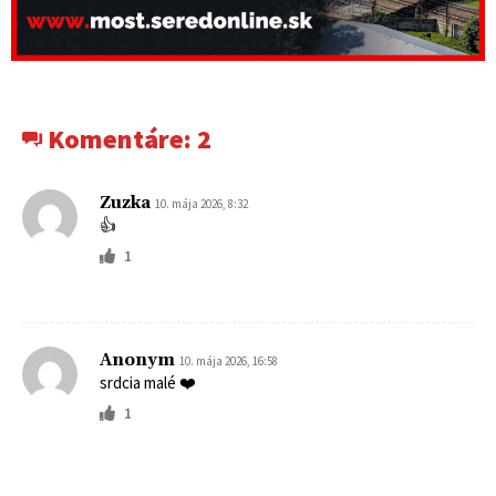
Komentáre:
2
Zuzka
10. mája 2026, 8:32
👍
1
Anonym
10. mája 2026, 16:58
srdcia malé ❤️
1