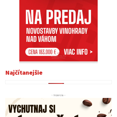
Najčítanejšie
- Inzercia -