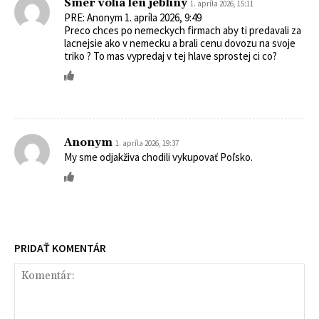
Smer volia len jebliny
1. apríla 2026, 15:11
PRE: Anonym 1. apríla 2026, 9:49
Preco chces po nemeckych firmach aby ti predavali za
lacnejsie ako v nemecku a brali cenu dovozu na svoje
triko ? To mas vypredaj v tej hlave sprostej ci co?
Anonym
1. apríla 2026, 19:37
My sme odjakživa chodili vykupovať Poľsko.
PRIDAŤ KOMENTÁR