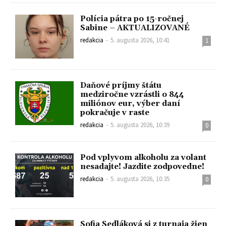
Polícia pátra po 15-ročnej
Sabine – AKTUALIZOVANÉ
redakcia
-
5. augusta 2026, 10:41
1
Daňové príjmy štátu
medziročne vzrástli o 844
miliónov eur, výber daní
pokračuje v raste
redakcia
-
5. augusta 2026, 10:39
0
Pod vplyvom alkoholu za volant
nesadajte! Jazdite zodpovedne!
redakcia
-
5. augusta 2026, 10:35
0
Sofia Sedláková si z turnaja žien