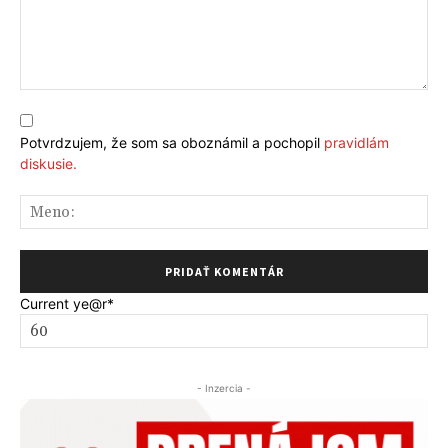
Komentár:
Potvrdzujem, že som sa oboznámil a pochopil
pravidlám
diskusie.
Me
Current ye
@r
*
- Inzercia -