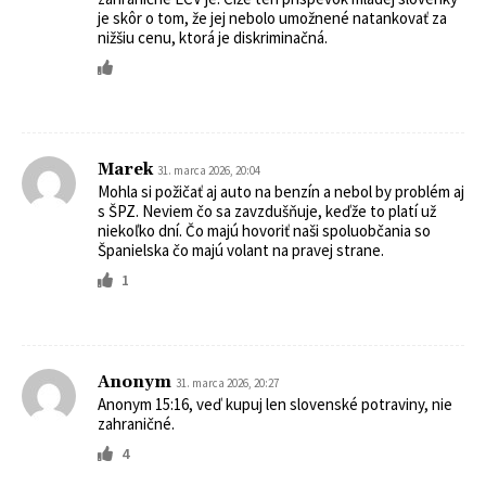
je skôr o tom, že jej nebolo umožnené natankovať za
nižšiu cenu, ktorá je diskriminačná.
Marek
31. marca 2026, 20:04
Mohla si požičať aj auto na benzín a nebol by problém aj
s ŠPZ. Neviem čo sa zavzdušňuje, keďže to platí už
niekoľko dní. Čo majú hovoriť naši spoluobčania so
Španielska čo majú volant na pravej strane.
1
Anonym
31. marca 2026, 20:27
Anonym 15:16, veď kupuj len slovenské potraviny, nie
zahraničné.
4