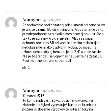
Anonym
1. apríla 2026, 9:27
Rozdelovanie podla statnej prislusnosti pri cene paliva
je urcite v ramci EU diskriminacne. A dostaneme za to
pravdepodobne za niekolko mesiacov aj pokutu. Ale aj
tak to je spravny krok, si myslim. Vlada sa snazi
ochranit obcanov SR od veci, ktore ako mala krajina
nedokazeme nijako ovplyvnit. Robia, co mozu. Ta
trhova cena nafty aj benzinu je uz 2,40 a stale rastie.
Nie je to sranda. Tie vojny nas neuveritelne zatazuju.
Rast zivotnej urovne sa zastavil.
2
Anonym
1. apríla 2026, 9:49
31.marca 15:16
To komu nadávaš.. jebko.. dusičnanový..pozri si
zloženie stačí,keď vycestuješ kúsok za hranice a
pozrieš si zloženie výrobkov,tej istej značky na