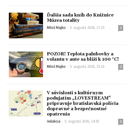
Ďalšia sada kníh do Knižnice
Múzea totality
Miloš Majko
-
5. augusta 2026, 17:19
0
POZOR! Teplota palubovky a
volantu v aute sa blíži k 100 °C!
Miloš Majko
-
5. augusta 2026, 15:16
0
V súvislosti s kultúrnym
podujatím „LOVESTREAM“
pripravuje bratislavská polícia
dopravné a bezpečnostné
opatrenia
redakcia
-
5. augusta 2026, 14:35
0