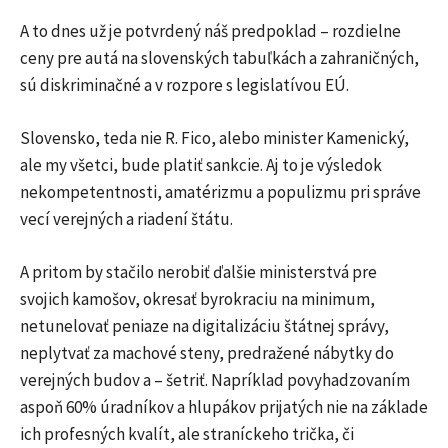
A to dnes už je potvrdený náš predpoklad – rozdielne
ceny pre autá na slovenských tabuľkách a zahraničných,
sú diskriminačné a v rozpore s legislatívou EÚ.
Slovensko, teda nie R. Fico, alebo minister Kamenický,
ale my všetci, bude platiť sankcie. Aj to je výsledok
nekompetentnosti, amatérizmu a populizmu pri správe
vecí verejných a riadení štátu.
A pritom by stačilo nerobiť ďalšie ministerstvá pre
svojich kamošov, okresať byrokraciu na minimum,
netunelovať peniaze na digitalizáciu štátnej správy,
neplytvať za machové steny, predražené nábytky do
verejných budov a – šetriť. Napríklad povyhadzovaním
aspoň 60% úradníkov a hlupákov prijatých nie na základe
ich profesných kvalít, ale straníckeho trička, či