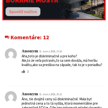
Komentáre:
12
Anonym
31. marca 2026, 15:16
Aha,toto je diskriminačné a pre koho?
Ale,to źe veľa potravín,čo sa sem dováža, má horšiu
kvalitu,ako sa predáva na západe, tak to je v poriadku?
2
Anonym
31. marca 2026, 18:21
Áno, tie dvojité ceny sú diskriminačné. Mala byť
jednotná cena a to tá vyššia, ktorá momentálne pre
zahraničné EČV je. Čiže ten príspevok mladej slovenky