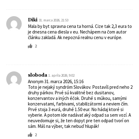
Diki
31. marca 2026, 21:53
Mala by byt spravna cena ta horná. Cize tak 2,3 eura to
je dnesna cena diesla v eu. Nechápem na čom autor
článku zakladá. Ak nepozná realnu cenu v európe.
2
sloboda
1. apríla 2026, 9:02
Anonym 31. marca 2026, 15:16
Toto je nejaký syndróm Slovákov. Postavíš pred neho 2
druhy párkov. Prvé sú kvalitné bez dusitanov,
konzervantov a iných éčok. Druhé s múkou, samými
konzervatami, farbivami, stabilizátormi a neviem čím.
Prvé stoja 3 eurá, druhé 1.50 eur. No hádaj ktoré si
vyberie. A potom ide nadávať aký odpad sa sem vozí. A
neuvedomuje si, že ten dopyt pre ten odpad tvorí on
sám. Máš na výber, tak nebuď hlupák!
2