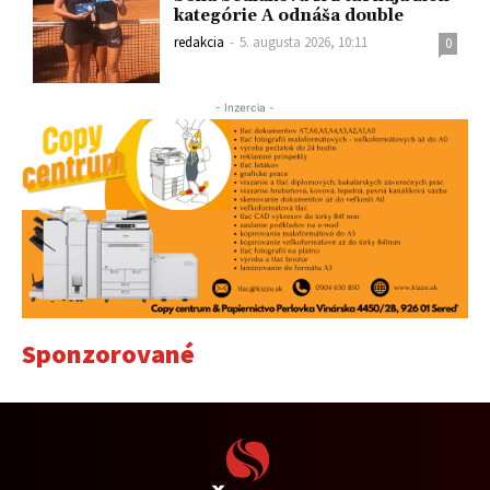
kategórie A odnáša double
redakcia
-
5. augusta 2026, 10:11
0
- Inzercia -
Sponzorované