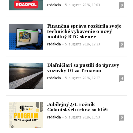
redakcia
-
5. augusta 2026, 13:03
0
Finančná správa rozšírila svoje
technické vybavenie o nový
mobilný RTG skener
redakcia
-
5. augusta 2026, 12:33
0
Diaľničiari sa pustili do úpravy
vozovky D1 za Trnavou
redakcia
-
5. augusta 2026, 12:27
4
Jubilejný 40. ročník
Galantských trhov sa blíži
redakcia
-
5. augusta 2026, 10:53
0