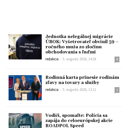
Jednotka nelegálnej migrácie
ÚBOK: Vyšetrovateľ obvinil 59 –
ročného muža zo zločinu
obchodovania s ľuďmi
redakcia
-
5. augusta 2026, 14:28
0
Rodinná karta prinesie rodinám
zľavy na tovary a služby
redakcia
-
5. augusta 2026, 13:11
1
Vodiči, spomaľte: Polícia sa
zapája do celoeurópskej akcie
ROADPOL Speed