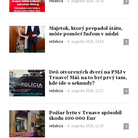
redakcia
-
6. augusta 2026, 16:35
0
Majetok, ktorý prepadol štátu,
môže pomôcť ľuďom v núdzi
redakcia
-
6. augusta 2026, 14:52
0
Deň otvorených dverí na PMJ v
Trnave! Máš na to byť prvý tam,
kde ide o sekundy?
redakcia
-
6. augusta 2026, 12:27
0
Požiar bytu v Trnave spôsobil
škodu 100 000 Eur
redakcia
-
6. augusta 2026, 11:25
0