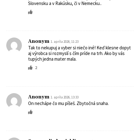
Slovensku a v Rakúsku, či v Nemecku..
Anonym
1. apríla 2026, 11:23
Tak to nekupuj a vyber si niečo iné! Keď klesne dopyt
aj výrobca si rozmyslí s čím príde na trh. Ako by vás
tupých jedna mater mala.
2
Anonym
1. apríla 2026, 13:33
On nechápe čo mu píšeš. Zbytočná snaha.