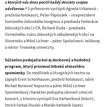
z ktorých nás dnes poctil každý desiaty svojou
návštevou.“
S príhovormi vystúpili Agneša Urbanová –
preživšia holokaust, Peter Papoušek – viceprezident
Svetového židovského kongresu a predseda Federácie
židovských obcí v ČR, Richard Duda – predseda
Ústredného zväzu židovských náboženských obcí na
Slovensku a Miloš Lichner – páter Spoločnosti Ježišovej
a rektor Trnavskej univerzity.
Súčasťou podujatia bol aj duchovný a hudobný
program, ktorý priniesol hlbokú atmosféru
spomienky
. Do modlitieb a liturgických textov sa
zapojili Ervin Schönhauser, preživší holokaust, rabín
Michail Borisovič Kapustin a páter Miloš Lichner.
Spomienkový charakter podujatia zároveň umocnil
koncert, v ktorom vystúpili Eva Varhaníková (klavír),
Imrich Farkaš (husle) a Marián Varhaník (spev).