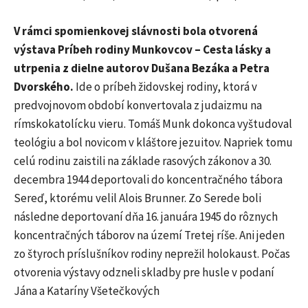
V rámci spomienkovej slávnosti bola otvorená
výstava Príbeh rodiny Munkovcov – Cesta lásky a
utrpenia z dielne autorov Dušana Bezáka a Petra
Dvorského.
Ide o príbeh židovskej rodiny, ktorá v
predvojnovom období konvertovala z judaizmu na
rímskokatolícku vieru. Tomáš Munk dokonca vyštudoval
teológiu a bol novicom v kláštore jezuitov. Napriek tomu
celú rodinu zaistili na základe rasových zákonov a 30.
decembra 1944 deportovali do koncentračného tábora
Sereď, ktorému velil Alois Brunner. Zo Serede boli
následne deportovaní dňa 16. januára 1945 do rôznych
koncentračných táborov na území Tretej ríše. Ani jeden
zo štyroch príslušníkov rodiny neprežil holokaust. Počas
otvorenia výstavy odzneli skladby pre husle v podaní
Jána a Kataríny Všetečkových