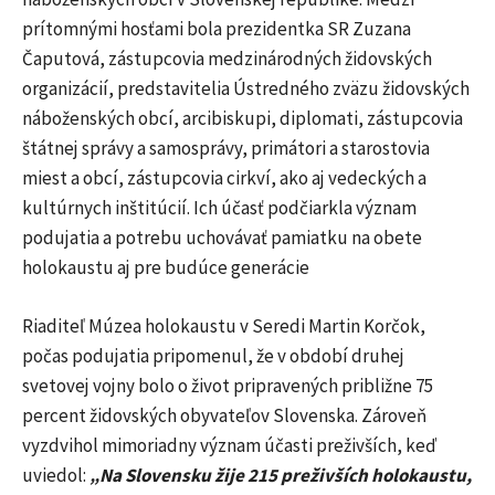
prítomnými hosťami bola prezidentka SR Zuzana
Čaputová, zástupcovia medzinárodných židovských
organizácií, predstavitelia Ústredného zväzu židovských
náboženských obcí, arcibiskupi, diplomati, zástupcovia
štátnej správy a samosprávy, primátori a starostovia
miest a obcí, zástupcovia cirkví, ako aj vedeckých a
kultúrnych inštitúcií. Ich účasť podčiarkla význam
podujatia a potrebu uchovávať pamiatku na obete
holokaustu aj pre budúce generácie
Riaditeľ Múzea holokaustu v Seredi Martin Korčok,
počas podujatia pripomenul, že v období druhej
svetovej vojny bolo o život pripravených približne 75
percent židovských obyvateľov Slovenska. Zároveň
vyzdvihol mimoriadny význam účasti preživších, keď
uviedol:
„Na Slovensku žije 215 preživších holokaustu,