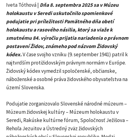
Iveta Tóthová |
Dňa 8. septembra 2025 sa v Múzeu
holokaustu v Seredi uskutočnilo spomienkové
podujatie pri príležitosti Pamätného dňa obetí
holokaustu a rasového násilia, ktorý sa viaže k
smutnému 84. výročiu prijatia nariadenia o právnom
postavení Židov, známeho pod názvom Židovský
kódex.
V čase svojho vzniku (9. september 1941) patril k
najtvrdším protižidovským právnym normám v Európe.
Židovský kódex vymedzil spoločenské, občianske,
náboženské a osobné práva židovského obyvateľstva na
území Slovenska.
Podujatie zorganizovalo Slovenské národné múzeum –
Múzeum židovskej kultúry – Múzeum holokaustu v
Seredi, Rakúske kultúrne fórum, Spoločnosť Ježišova –
Rehoľa Jezuitov a Ústredný zväz židovských
náboženských obcí v Slovenskej republike. Medzi