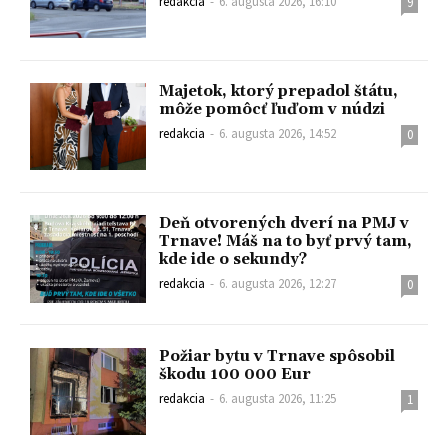
redakcia
-
6. augusta 2026, 16:10
9
Majetok, ktorý prepadol štátu,
môže pomôcť ľuďom v núdzi
redakcia
-
6. augusta 2026, 14:52
0
Deň otvorených dverí na PMJ v
Trnave! Máš na to byť prvý tam,
kde ide o sekundy?
redakcia
-
6. augusta 2026, 12:27
0
Požiar bytu v Trnave spôsobil
škodu 100 000 Eur
redakcia
-
6. augusta 2026, 11:25
1