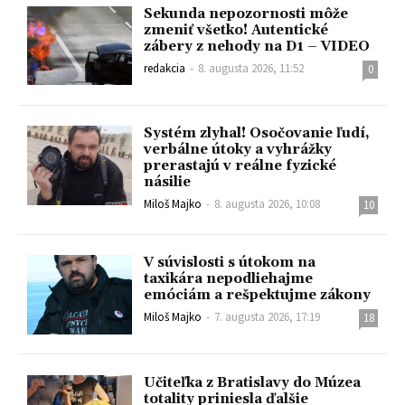
Sekunda nepozornosti môže
zmeniť všetko! Autentické
zábery z nehody na D1 – VIDEO
redakcia
-
8. augusta 2026, 11:52
0
Systém zlyhal! Osočovanie ľudí,
verbálne útoky a vyhrážky
prerastajú v reálne fyzické
násilie
Miloš Majko
-
8. augusta 2026, 10:08
10
V súvislosti s útokom na
taxikára nepodliehajme
emóciám a rešpektujme zákony
Miloš Majko
-
7. augusta 2026, 17:19
18
Učiteľka z Bratislavy do Múzea
totality priniesla ďalšie