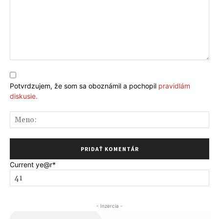
Komentár:
Potvrdzujem, že som sa oboznámil a pochopil
pravidlám
diskusie.
Me
Current ye
@r
*
- Inzercia -