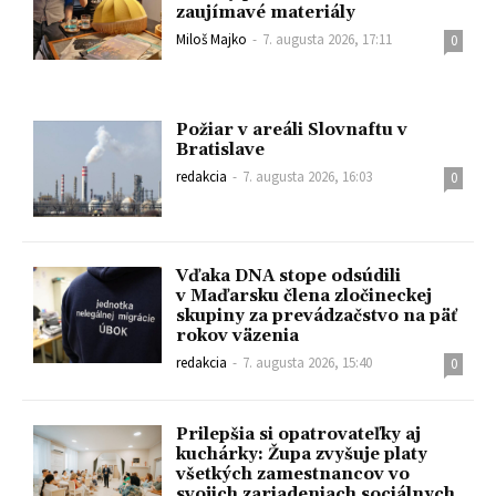
zaujímavé materiály
Miloš Majko
-
7. augusta 2026, 17:11
0
Požiar v areáli Slovnaftu v
Bratislave
redakcia
-
7. augusta 2026, 16:03
0
Vďaka DNA stope odsúdili
v Maďarsku člena zločineckej
skupiny za prevádzačstvo na päť
rokov väzenia
redakcia
-
7. augusta 2026, 15:40
0
Prilepšia si opatrovateľky aj
kuchárky: Župa zvyšuje platy
všetkých zamestnancov vo
svojich zariadeniach sociálnych