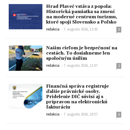
Hrad Plaveč vstáva z popola:
Historická pamiatka sa zmení
na moderné centrum turizmu,
ktoré spojí Slovensko a Poľsko
redakcia
-
7. augusta 2026, 13:35
0
Našim cieľom je bezpečnosť na
cestách. To dosiahneme len
spoločným úsilím
redakcia
-
7. augusta 2026, 11:07
2
Finančná správa registruje
ďalšie právnické osoby.
Pridelenie DIČ súvisí aj s
prípravou na elektronickú
fakturáciu
redakcia
-
7. augusta 2026, 10:57
0