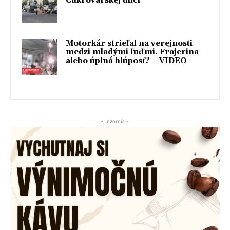
Cukrovarskej ulici
Motorkár strieľal na verejnosti
medzi mladými ľuďmi. Frajerina
alebo úplná hlúposť? – VIDEO
- Inzercia -