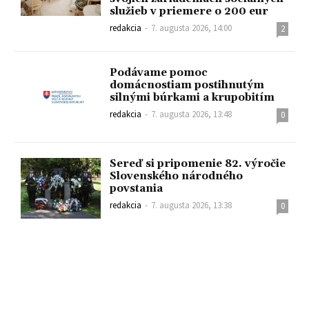
služieb v priemere o 200 eur
redakcia
-
7. augusta 2026, 14:00
2
Podávame pomoc
domácnostiam postihnutým
silnými búrkami a krupobitím
redakcia
-
7. augusta 2026, 13:48
0
Sereď si pripomenie 82. výročie
Slovenského národného
povstania
redakcia
-
7. augusta 2026, 13:38
0