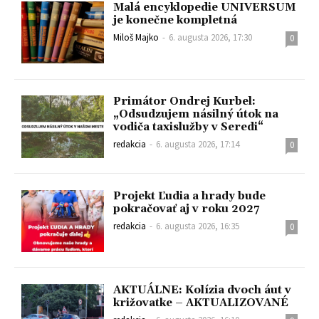
Malá encyklopedie UNIVERSUM
je konečne kompletná
Miloš Majko
-
6. augusta 2026, 17:30
0
Primátor Ondrej Kurbel:
„Odsudzujem násilný útok na
vodiča taxislužby v Seredi“
redakcia
-
6. augusta 2026, 17:14
0
Projekt Ľudia a hrady bude
pokračovať aj v roku 2027
redakcia
-
6. augusta 2026, 16:35
0
AKTUÁLNE: Kolízia dvoch áut v
križovatke – AKTUALIZOVANÉ