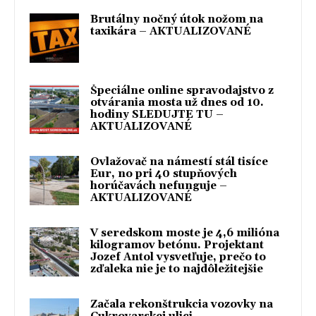
Brutálny nočný útok nožom na
taxikára – AKTUALIZOVANÉ
Špeciálne online spravodajstvo z
otvárania mosta už dnes od 10.
hodiny SLEDUJTE TU –
AKTUALIZOVANÉ
Ovlažovač na námestí stál tisíce
Eur, no pri 40 stupňových
horúčavách nefunguje –
AKTUALIZOVANÉ
V seredskom moste je 4,6 milióna
kilogramov betónu. Projektant
Jozef Antol vysvetľuje, prečo to
zďaleka nie je to najdôležitejšie
Začala rekonštrukcia vozovky na