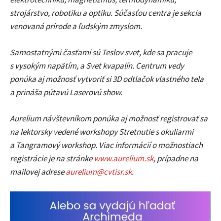
strojárstvo, robotiku a optiku. Súčasťou centra je sekcia
venovaná prírode a ľudským zmyslom.
Samostatnými časťami sú Teslov svet, kde sa pracuje
s vysokým napätím, a Svet kvapalín. Centrum vedy
ponúka aj možnosť vytvoriť si 3D odtlačok vlastného tela
a prináša pútavú Laserovú show.
Aurelium návštevníkom ponúka aj možnosť registrovať sa
na lektorsky vedené workshopy Stretnutie s okuliarmi
a Tangramový workshop. Viac informácií o možnostiach
registrácie je na stránke
www.aurelium.sk
,
prípadne na
mailovej adrese
aurelium@cvtisr.sk
.