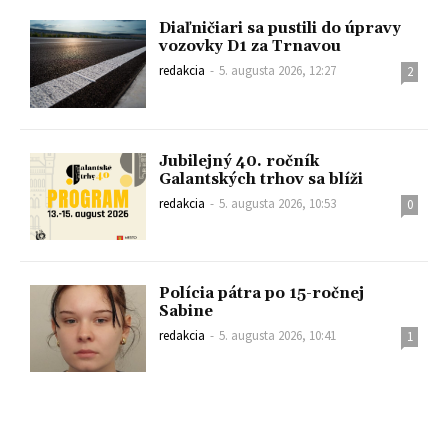
Diaľničiari sa pustili do úpravy
vozovky D1 za Trnavou
redakcia
-
5. augusta 2026, 12:27
2
Jubilejný 40. ročník
Galantských trhov sa blíži
redakcia
-
5. augusta 2026, 10:53
0
Polícia pátra po 15-ročnej
Sabine
redakcia
-
5. augusta 2026, 10:41
1