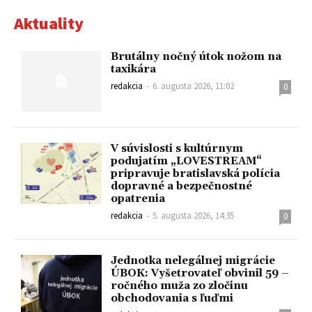
Aktuality
Brutálny nočný útok nožom na
taxikára
redakcia
-
6. augusta 2026, 11:02
0
V súvislosti s kultúrnym
podujatím „LOVESTREAM“
pripravuje bratislavská polícia
dopravné a bezpečnostné
opatrenia
redakcia
-
5. augusta 2026, 14:35
0
Jednotka nelegálnej migrácie
ÚBOK: Vyšetrovateľ obvinil 59 –
ročného muža zo zločinu
obchodovania s ľuďmi