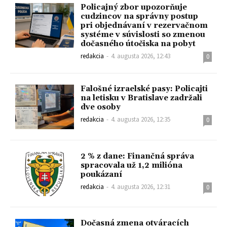
Policajný zbor upozorňuje
cudzincov na správny postup
pri objednávaní v rezervačnom
systéme v súvislosti so zmenou
dočasného útočiska na pobyt
redakcia
-
4. augusta 2026, 12:43
0
Falošné izraelské pasy: Policajti
na letisku v Bratislave zadržali
dve osoby
redakcia
-
4. augusta 2026, 12:35
0
2 % z dane: Finančná správa
spracovala už 1,2 milióna
poukázaní
redakcia
-
4. augusta 2026, 12:31
0
Dočasná zmena otváracích