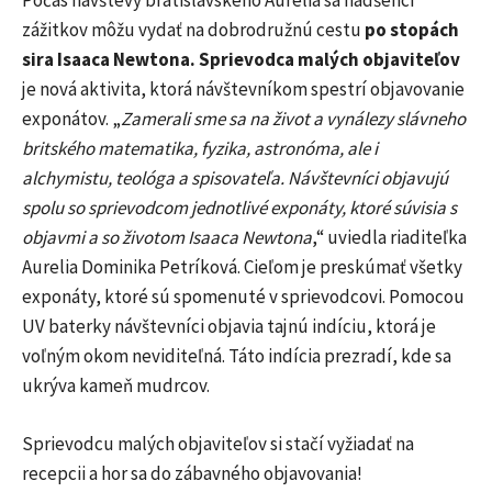
Počas návštevy bratislavského Aurelia sa nadšenci
zážitkov môžu vydať na dobrodružnú cestu
po stopách
sira Isaaca Newtona.
Sprievodca malých objaviteľov
je nová aktivita, ktorá návštevníkom spestrí objavovanie
exponátov. „
Zamerali sme sa na život a vynálezy slávneho
britského matematika, fyzika, astronóma, ale i
alchymistu, teológa a spisovateľa. Návštevníci objavujú
spolu so sprievodcom jednotlivé exponáty, ktoré súvisia s
objavmi a so životom Isaaca Newtona
,“ uviedla riaditeľka
Aurelia Dominika Petríková. Cieľom je preskúmať všetky
exponáty, ktoré sú spomenuté v sprievodcovi. Pomocou
UV baterky návštevníci objavia tajnú indíciu, ktorá je
voľným okom neviditeľná. Táto indícia prezradí, kde sa
ukrýva kameň mudrcov.
Sprievodcu malých objaviteľov si stačí vyžiadať na
recepcii a hor sa do zábavného objavovania!