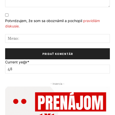
Komentár:
Potvrdzujem, že som sa oboznámil a pochopil
pravidlám
diskusie.
Me
Current ye
@r
*
- Inzercia -