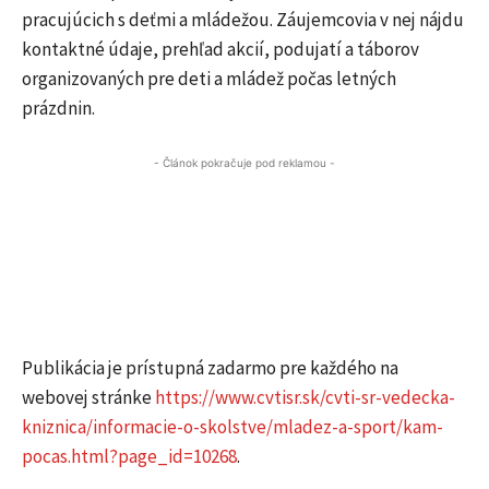
pracujúcich s deťmi a mládežou. Záujemcovia v nej nájdu
kontaktné údaje, prehľad akcií, podujatí a táborov
organizovaných pre deti a mládež počas letných
prázdnin.
- Článok pokračuje pod reklamou -
Publikácia je prístupná zadarmo pre každého na
webovej stránke
https://www.cvtisr.sk/cvti-sr-vedecka-
kniznica/informacie-o-skolstve/mladez-a-sport/kam-
pocas.html?page_id=10268
.