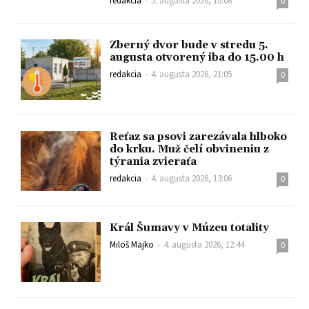
redakcia
-
5. augusta 2026, 10:08
0
Zberný dvor bude v stredu 5.
augusta otvorený iba do 15.00 h
redakcia
-
4. augusta 2026, 21:05
0
Reťaz sa psovi zarezávala hlboko
do krku. Muž čelí obvineniu z
týrania zvieraťa
redakcia
-
4. augusta 2026, 13:06
0
Král Šumavy v Múzeu totality
Miloš Majko
-
4. augusta 2026, 12:44
0