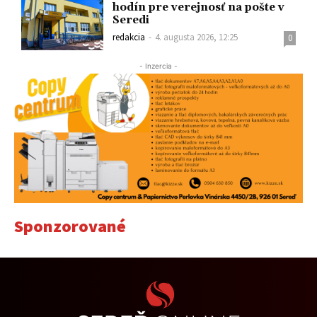
hodín pre verejnosť na pošte v
Seredi
redakcia
-
4. augusta 2026, 12:25
0
- Inzercia -
Sponzorované