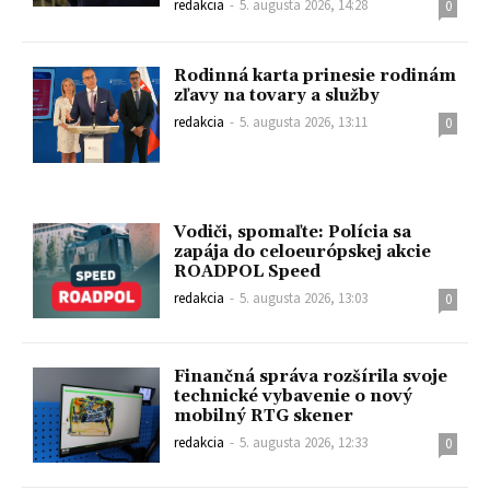
redakcia
-
5. augusta 2026, 14:28
0
Rodinná karta prinesie rodinám
zľavy na tovary a služby
redakcia
-
5. augusta 2026, 13:11
0
Vodiči, spomaľte: Polícia sa
zapája do celoeurópskej akcie
ROADPOL Speed
redakcia
-
5. augusta 2026, 13:03
0
Finančná správa rozšírila svoje
technické vybavenie o nový
mobilný RTG skener
redakcia
-
5. augusta 2026, 12:33
0