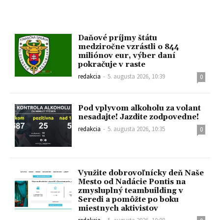
Daňové príjmy štátu
medziročne vzrástli o 844
miliónov eur, výber daní
pokračuje v raste
redakcia
-
5. augusta 2026, 10:39
0
Pod vplyvom alkoholu za volant
nesadajte! Jazdite zodpovedne!
redakcia
-
5. augusta 2026, 10:35
0
Využite dobrovoľnícky deň Naše
Mesto od Nadácie Pontis na
zmysluplný teambuilding v
Seredi a pomôžte po boku
miestnych aktivistov