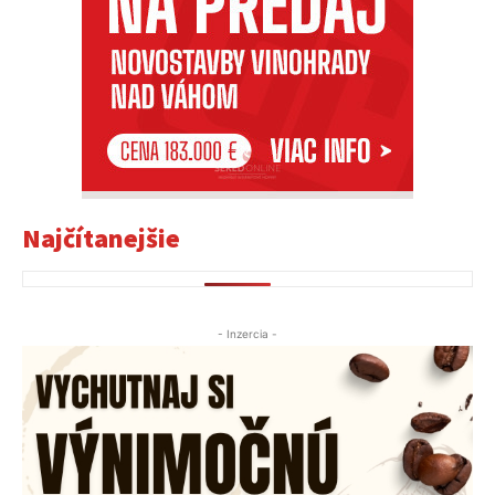
Najčítanejšie
- Inzercia -