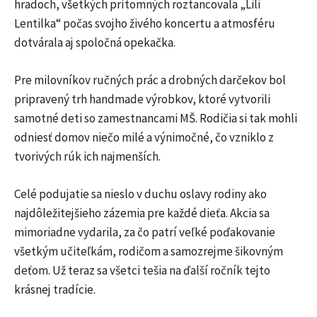
hradoch, všetkých prítomných roztancovala „Lili
Lentilka“ počas svojho živého koncertu a atmosféru
dotvárala aj spoločná opekačka.
Pre milovníkov ručných prác a drobných darčekov bol
pripravený trh handmade výrobkov, ktoré vytvorili
samotné deti so zamestnancami MŠ. Rodičia si tak mohli
odniesť domov niečo milé a výnimočné, čo vzniklo z
tvorivých rúk ich najmenších.
Celé podujatie sa nieslo v duchu oslavy rodiny ako
najdôležitejšieho zázemia pre každé dieťa. Akcia sa
mimoriadne vydarila, za čo patrí veľké poďakovanie
všetkým učiteľkám, rodičom a samozrejme šikovným
deťom. Už teraz sa všetci tešia na ďalší ročník tejto
krásnej tradície.