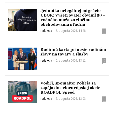
Jednotka nelegálnej migrácie
ÚBOK: Vyšetrovateľ obvinil 59 –
ročného muža zo zločinu
obchodovania s ľuďmi
redakcia
-
5. augusta 2026, 14:28
0
Rodinná karta prinesie rodinám
zľavy na tovary a služby
redakcia
-
5. augusta 2026, 13:11
0
Vodiči, spomaľte: Polícia sa
zapája do celoeurópskej akcie
ROADPOL Speed
redakcia
-
5. augusta 2026, 13:03
0