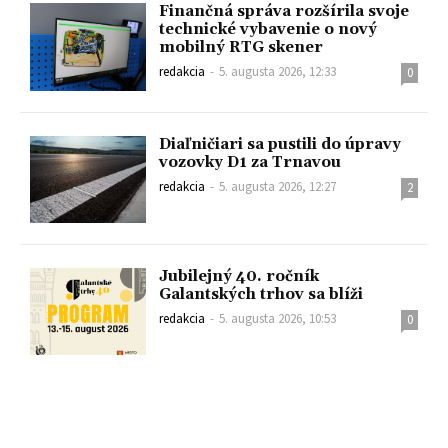
Finančná správa rozšírila svoje
technické vybavenie o nový
mobilný RTG skener
redakcia
-
5. augusta 2026, 12:33
0
Diaľničiari sa pustili do úpravy
vozovky D1 za Trnavou
redakcia
-
5. augusta 2026, 12:27
2
Jubilejný 40. ročník
Galantských trhov sa blíži
redakcia
-
5. augusta 2026, 10:53
0