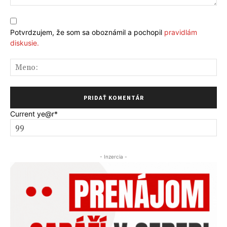
Komentár:
Potvrdzujem, že som sa oboznámil a pochopil
pravidlám
diskusie.
Me
Current ye
@r
*
- Inzercia -