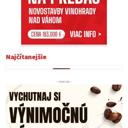
Najčítanejšie
- Inzercia -