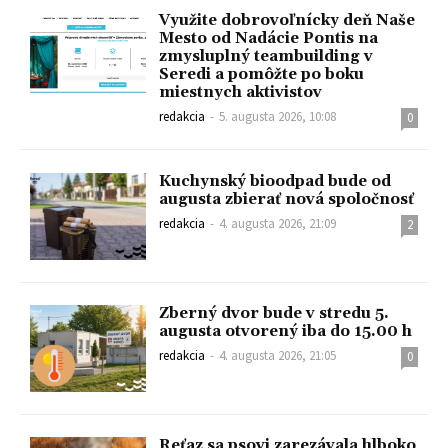
Využite dobrovoľnícky deň Naše
Mesto od Nadácie Pontis na
zmysluplný teambuilding v
Seredi a pomôžte po boku
miestnych aktivistov
redakcia
-
5. augusta 2026, 10:08
0
Kuchynský bioodpad bude od
augusta zbierať nová spoločnosť
redakcia
-
4. augusta 2026, 21:09
2
Zberný dvor bude v stredu 5.
augusta otvorený iba do 15.00 h
redakcia
-
4. augusta 2026, 21:05
0
Reťaz sa psovi zarezávala hlboko