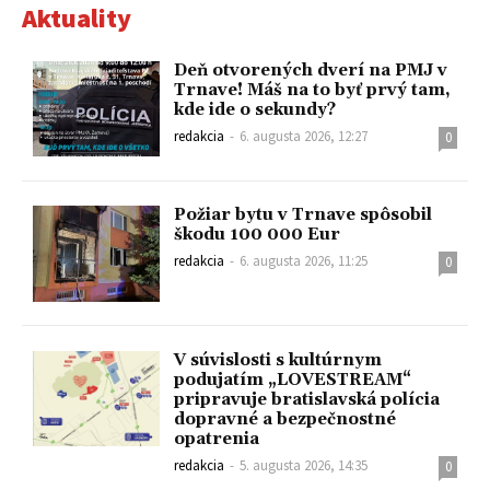
Aktuality
Deň otvorených dverí na PMJ v
Trnave! Máš na to byť prvý tam,
kde ide o sekundy?
redakcia
-
6. augusta 2026, 12:27
0
Požiar bytu v Trnave spôsobil
škodu 100 000 Eur
redakcia
-
6. augusta 2026, 11:25
0
V súvislosti s kultúrnym
podujatím „LOVESTREAM“
pripravuje bratislavská polícia
dopravné a bezpečnostné
opatrenia
redakcia
-
5. augusta 2026, 14:35
0