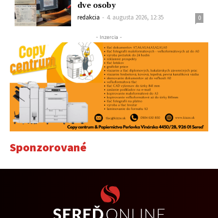
dve osoby
redakcia
-
4. augusta 2026, 12:35
0
- Inzercia -
Sponzorované