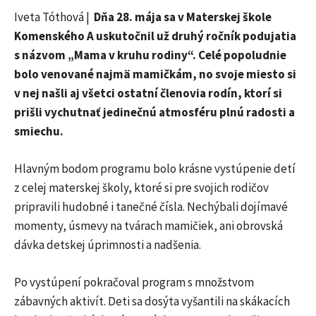
Iveta Tóthová |
Dňa 28. mája sa v Materskej škole
Komenského A uskutočnil už druhý ročník podujatia
s názvom „Mama v kruhu rodiny“. Celé popoludnie
bolo venované najmä mamičkám, no svoje miesto si
v nej našli aj všetci ostatní členovia rodín, ktorí si
prišli vychutnať jedinečnú atmosféru plnú radosti a
smiechu.
Hlavným bodom programu bolo krásne vystúpenie detí
z celej materskej školy, ktoré si pre svojich rodičov
pripravili hudobné i tanečné čísla. Nechýbali dojímavé
momenty, úsmevy na tvárach mamičiek, ani obrovská
dávka detskej úprimnosti a nadšenia.
Po vystúpení pokračoval program s množstvom
zábavných aktivít. Deti sa dosýta vyšantili na skákacích