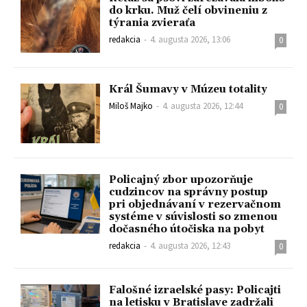
do krku. Muž čelí obvineniu z
týrania zvieraťa
redakcia
-
4. augusta 2026, 13:06
0
Král Šumavy v Múzeu totality
Miloš Majko
-
4. augusta 2026, 12:44
0
Policajný zbor upozorňuje
cudzincov na správny postup
pri objednávaní v rezervačnom
systéme v súvislosti so zmenou
dočasného útočiska na pobyt
redakcia
-
4. augusta 2026, 12:43
0
Falošné izraelské pasy: Policajti
na letisku v Bratislave zadržali