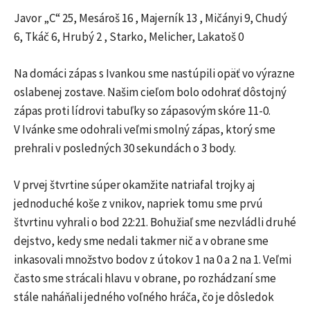
Javor „C“ 25, Mesároš 16 , Majerník 13 , Mičányi 9, Chudý
6, Tkáč 6, Hrubý 2 , Starko, Melicher, Lakatoš 0
Na domáci zápas s Ivankou sme nastúpili opäť vo výrazne
oslabenej zostave. Našim cieľom bolo odohrať dôstojný
zápas proti lídrovi tabuľky so zápasovým skóre 11-0.
V Ivánke sme odohrali veľmi smolný zápas, ktorý sme
prehrali v posledných 30 sekundách o 3 body.
V prvej štvrtine súper okamžite natriafal trojky aj
jednoduché koše z vnikov, napriek tomu sme prvú
štvrtinu vyhrali o bod 22:21. Bohužiaľ sme nezvládli druhé
dejstvo, kedy sme nedali takmer nič a v obrane sme
inkasovali množstvo bodov z útokov 1 na 0 a 2 na 1. Veľmi
často sme strácali hlavu v obrane, po rozhádzaní sme
stále naháňali jedného voľného hráča, čo je dôsledok