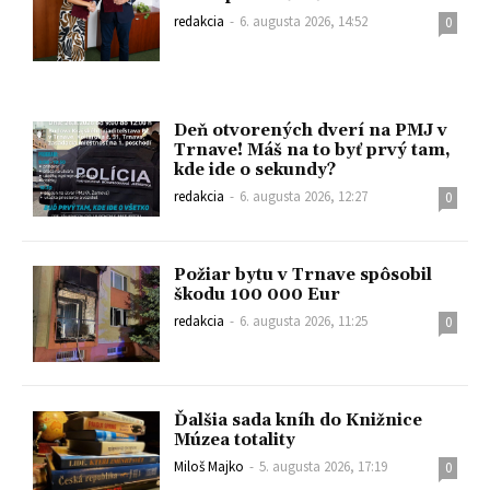
redakcia
-
6. augusta 2026, 14:52
0
Deň otvorených dverí na PMJ v
Trnave! Máš na to byť prvý tam,
kde ide o sekundy?
redakcia
-
6. augusta 2026, 12:27
0
Požiar bytu v Trnave spôsobil
škodu 100 000 Eur
redakcia
-
6. augusta 2026, 11:25
0
Ďalšia sada kníh do Knižnice
Múzea totality
Miloš Majko
-
5. augusta 2026, 17:19
0