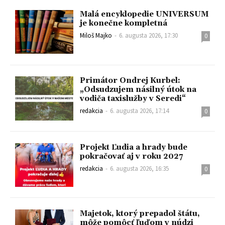
Malá encyklopedie UNIVERSUM
je konečne kompletná
Miloš Majko
-
6. augusta 2026, 17:30
0
Primátor Ondrej Kurbel:
„Odsudzujem násilný útok na
vodiča taxislužby v Seredi“
redakcia
-
6. augusta 2026, 17:14
0
Projekt Ľudia a hrady bude
pokračovať aj v roku 2027
redakcia
-
6. augusta 2026, 16:35
0
Majetok, ktorý prepadol štátu,
môže pomôcť ľuďom v núdzi