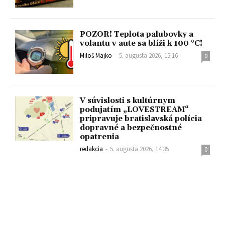
POZOR! Teplota palubovky a
volantu v aute sa blíži k 100 °C!
Miloš Majko
-
5. augusta 2026, 15:16
0
V súvislosti s kultúrnym
podujatím „LOVESTREAM“
pripravuje bratislavská polícia
dopravné a bezpečnostné
opatrenia
redakcia
-
5. augusta 2026, 14:35
0