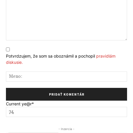
Komentár:
Potvrdzujem, že som sa oboznámil a pochopil
pravidlám
diskusie.
Me
Current ye
@r
*
- Inzercia -