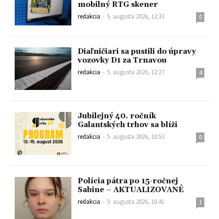
mobilný RTG skener
redakcia
-
5. augusta 2026, 12:33
0
Diaľničiari sa pustili do úpravy
vozovky D1 za Trnavou
redakcia
-
5. augusta 2026, 12:27
4
Jubilejný 40. ročník
Galantských trhov sa blíži
redakcia
-
5. augusta 2026, 10:53
0
Polícia pátra po 15-ročnej
Sabine – AKTUALIZOVANÉ
redakcia
-
5. augusta 2026, 10:41
1