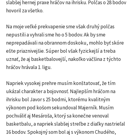
slabšej hernej praxe hráčov na ihrisku. Polčas o 28 bodov
hovoril za všetko.
Na moje veľké prekvapenie sme však druhý polčas
nepustili a vyhrali sme ho o 5 bodov. Ak by sme
neprepadávali na obrannom doskoku, mohlo byť skóre
ešte priaznivejšie. Súper bol však fyzickejší a treba
uznať, že aj basketbalovejší, nakoľko väčšina z týchto
hráčov hrávala 1. ligu.
Napriek vysokej prehre musím konštatovať, že tím
ukázal charakter a bojovnosť. Najlepším hráčom na
ihrisku bol Javor s 25 bodmi, ktorému kvalitným
výkonom pod košom sekundoval Majerník. Musím
pochváliť aj Mesároša, ktorý sa konečne venoval
basketbalu, a napriek slabšej streľbe z diaľky nastrieľal
16 bodov. Spokojný som bol aj s výkonom Chudého,