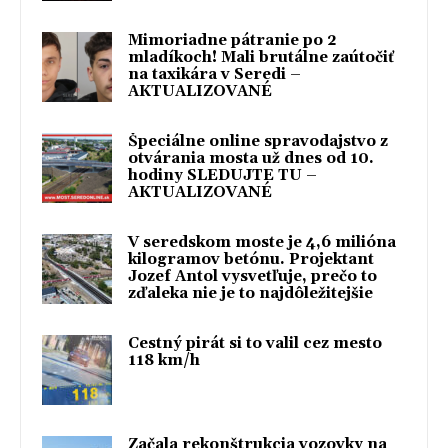
Mimoriadne pátranie po 2
mladíkoch! Mali brutálne zaútočiť
na taxikára v Seredi –
AKTUALIZOVANÉ
Špeciálne online spravodajstvo z
otvárania mosta už dnes od 10.
hodiny SLEDUJTE TU –
AKTUALIZOVANÉ
V seredskom moste je 4,6 milióna
kilogramov betónu. Projektant
Jozef Antol vysvetľuje, prečo to
zďaleka nie je to najdôležitejšie
Cestný pirát si to valil cez mesto
118 km/h
Začala rekonštrukcia vozovky na