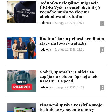
Jednotka nelegálnej migrácie
ÚBOK: Vyšetrovateľ obvinil 59 –
ročného muža zo zločinu
obchodovania s ľuďmi
redakcia
-
5. augusta 2026, 14:28
0
Rodinná karta prinesie rodinám
zľavy na tovary a služby
redakcia
-
5. augusta 2026, 13:11
1
Vodiči, spomaľte: Polícia sa
zapája do celoeurópskej akcie
ROADPOL Speed
redakcia
-
5. augusta 2026, 13:03
0
Finančná správa rozšírila svoje
technické vybavenie o nový