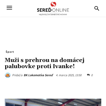
Šport
Muži s prehrou na domácej
palubovke proti Ivanke!
4. marca 2025, 13:50
0
Pridal/a
BK Lokomotíva Sereď