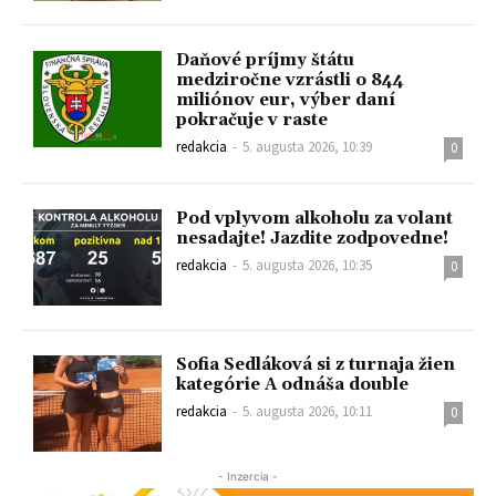
Daňové príjmy štátu
medziročne vzrástli o 844
miliónov eur, výber daní
pokračuje v raste
redakcia
-
5. augusta 2026, 10:39
0
Pod vplyvom alkoholu za volant
nesadajte! Jazdite zodpovedne!
redakcia
-
5. augusta 2026, 10:35
0
Sofia Sedláková si z turnaja žien
kategórie A odnáša double
redakcia
-
5. augusta 2026, 10:11
0
- Inzercia -