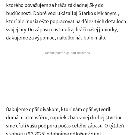
ktorého považujem za hráča základnej 5ky do
budúcnosti. Dobré veci ukázali aj Starko s Mičánymi,
ktorí ale musia ešte popracovať na dôležitých detailoch
svojej hry. Do zápasu nastúpili aj hráči našej juniorky,
ďakujeme za výpomoc, nakoľko nás bolo málo.
- Článok pokračuje pod reklamou -
Ďakujeme opäť divákom, ktorí nám opäť vytvorili
domácu atmosféru, napriek zbabranej druhej štvrtine
sme cítili Vašu podporu počas celého zápasu. O týždeň
v sobotu (9.3.2025) odohráme odložený duel