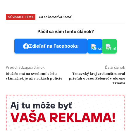
SÚVISIACE TÉMY
BK Lokomotíva Sereď
Páčil sa vám tento článok?
Zdieľať na Facebooku
Predchádzajúci článok
Ďalší článok
Muž čo má na svedomí sériu
Trnavský kraj zrekonštruoval
vlámačiek je už v rukách polície
prieťah obcou Zeleneč v okrese
Trnava