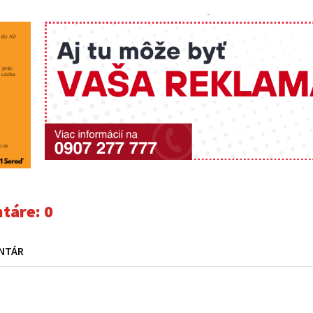
-
táre:
0
NTÁR