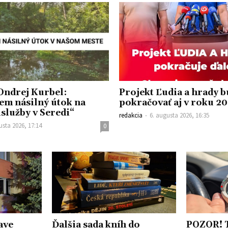
Ondrej Kurbel:
Projekt Ľudia a hrady 
em násilný útok na
pokračovať aj v roku 2
islužby v Seredi“
redakcia
-
6. augusta 2026, 16:35
usta 2026, 17:14
0
ave
Ďalšia sada kníh do
POZOR! 