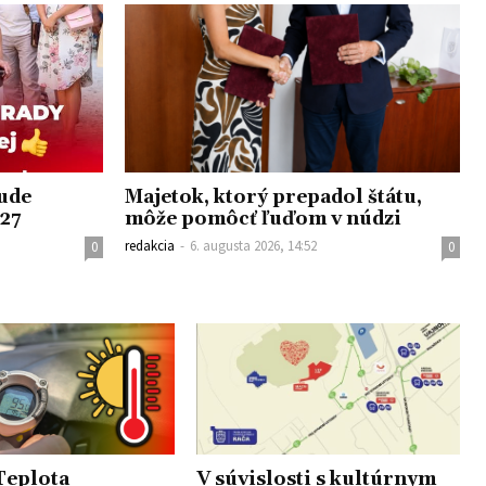
bude
Majetok, ktorý prepadol štátu,
027
môže pomôcť ľuďom v núdzi
redakcia
-
6. augusta 2026, 14:52
0
0
Teplota
V súvislosti s kultúrnym