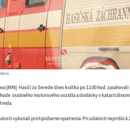
dakcia
a |MM| Hasiči zo Serede dnes krátko po 12.00 hod. zasahovali 
hode osobného motorového vozidla a dodávky v katastrálno
treda.
losti vykonali protipožiarne opatrenia. Pri udalosti neprišlo 