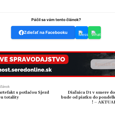
Páčil sa vám tento článok?
Zdieľať na Facebooku
článok
rtefakt s potlačou Sjezd
Diaľnica D1 v smere do
 totality
bude od piatku do pondelk
! – AKTU