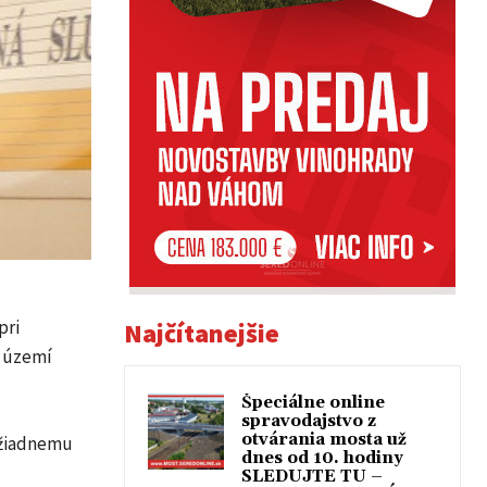
pri
Najčítanejšie
m území
Špeciálne online
spravodajstvo z
otvárania mosta už
k žiadnemu
dnes od 10. hodiny
SLEDUJTE TU –