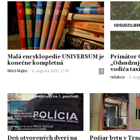
Malá encyklopedie UNIVERSUM je
Primátor 
konečne kompletná
„Odsudzuj
vodiča tax
Miloš Majko
-
6. augusta 2026, 17:30
0
redakcia
-
6. aug
Deň otvorených dverí na
Požiar bytu v Trn