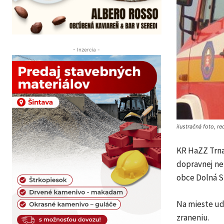
- Inzercia -
ilustračná foto, re
KR HaZZ Trnav
dopravnej ne
obce Dolná S
Na mieste uda
zraneniu.