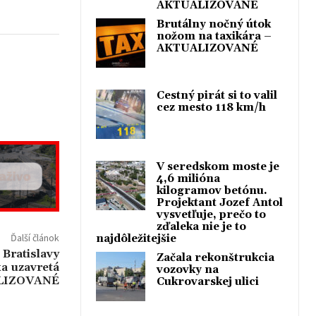
AKTUALIZOVANÉ
Brutálny nočný útok
nožom na taxikára –
AKTUALIZOVANÉ
Cestný pirát si to valil
cez mesto 118 km/h
V seredskom moste je
4,6 milióna
kilogramov betónu.
Projektant Jozef Antol
vysvetľuje, prečo to
zďaleka nie je to
Ďalší článok
najdôležitejšie
 Bratislavy
Začala rekonštrukcia
a uzavretá
vozovky na
ALIZOVANÉ
Cukrovarskej ulici