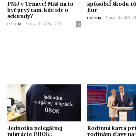
PMJ v Trnave! Máš na to
spôsobil škodu 1
byť prvý tam, kde ide o
Eur
sekundy?
redakcia
-
6. augusta 2026, 1
redakcia
-
6. augusta 2026, 12:27
0
Jednotka nelegálnej
Rodinná karta pr
migrácie ÚBOK:
rodinám zľavy na 