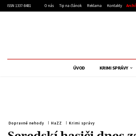
ISSN 1337-8481
O nás
Tip na článok
Reklama
Kontakty
Arch
ÚVOD
KRIMI SPRÁVY
Dopravné nehody
HaZZ
Krimi správy