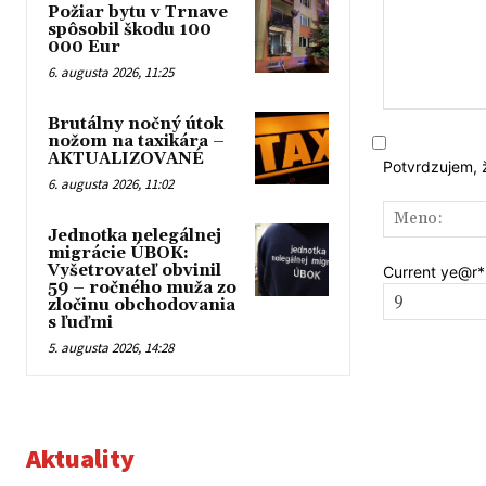
Požiar bytu v Trnave
spôsobil škodu 100
000 Eur
6. augusta 2026, 11:25
Komentár:
Brutálny nočný útok
nožom na taxikára –
AKTUALIZOVANÉ
Potvrdzujem, 
6. augusta 2026, 11:02
Jednotka nelegálnej
migrácie ÚBOK:
Vyšetrovateľ obvinil
Current ye
@r
*
59 – ročného muža zo
zločinu obchodovania
s ľuďmi
5. augusta 2026, 14:28
Aktuality