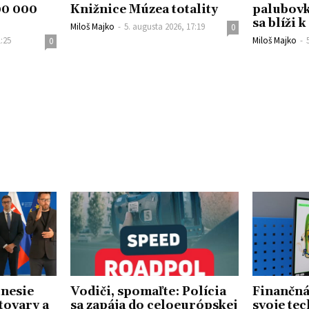
00 000
Knižnice Múzea totality
palubovk
sa blíži k
Miloš Majko
-
5. augusta 2026, 17:19
0
1:25
Miloš Majko
-
0
inesie
Vodiči, spomaľte: Polícia
Finančná
tovary a
sa zapája do celoeurópskej
svoje te