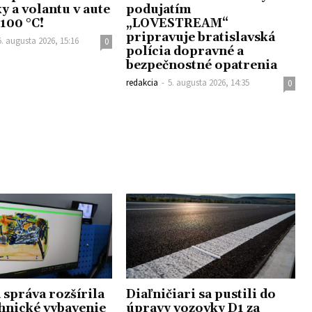
y a volantu v aute
podujatím
 100 °C!
„LOVESTREAM“
pripravuje bratislavská
5. augusta 2026, 15:16
0
polícia dopravné a
bezpečnostné opatrenia
redakcia
-
5. augusta 2026, 14:35
0
 správa rozšírila
Diaľničiari sa pustili do
chnické vybavenie
úpravy vozovky D1 za