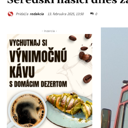
Seredskí hasiči dnes z
Pridal/a
redakcia
13. februára 2025, 13:50
0
- Inzercia -