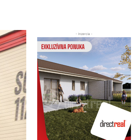
Zdieľať
- Inzercia -