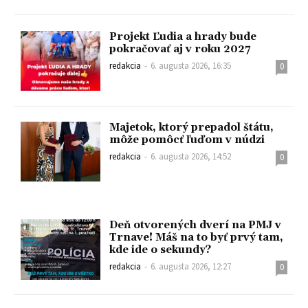
Projekt Ľudia a hrady bude
pokračovať aj v roku 2027
redakcia
-
6. augusta 2026, 16:35
0
Majetok, ktorý prepadol štátu,
môže pomôcť ľuďom v núdzi
redakcia
-
6. augusta 2026, 14:52
0
Deň otvorených dverí na PMJ v
Trnave! Máš na to byť prvý tam,
kde ide o sekundy?
redakcia
-
6. augusta 2026, 12:27
0