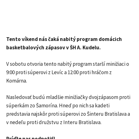
Tento víkend nás čaká nabitý program domácich
basketbalových zápasov v ŠH A. Kudelu.
V sobotu otvoria tento nabitý program starší minižiaci o
9:00 proti súperovi z Levíc a 12:00 proti hráčom z
Komárna.
Nasledovať budú mladšie minižiačky dvojzápasom proti
súperkám zo Šamorína. Hneď po nich sa kadeti
predstavia najskôr proti súperovi zo Šinteru Bratislava a
v nedeľu proti družstvu z Interu Bratislava.
Príďte nas podpotiť!