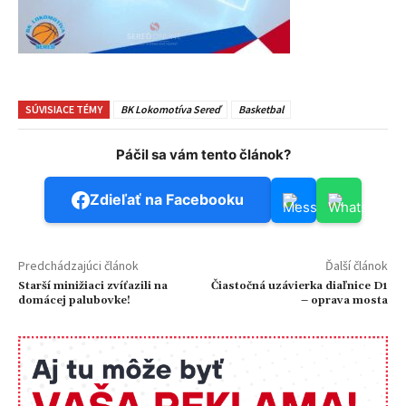
SÚVISIACE TÉMY
BK Lokomotíva Sereď
Basketbal
Páčil sa vám tento článok?
Zdieľať na Facebooku
Predchádzajúci článok
Ďalší článok
Starší minižiaci zvíťazili na
Čiastočná uzávierka diaľnice D1
domácej palubovke!
– oprava mosta