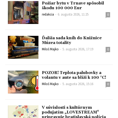
Požiar bytu v Trnave spôsobil
škodu 100 000 Eur
redakcia
-
6. augusta 2026, 11:25
0
Ďalšia sada kníh do Knižnice
Múzea totality
Miloš Majko
-
5. augusta 2026, 17:19
0
POZOR! Teplota palubovky a
volantu v aute sa blíži k 100 °C!
Miloš Majko
-
5. augusta 2026, 15:16
0
V súvislosti s kultúrnym
podujatím „LOVESTREAM“
pripravuje bratislavská polícia