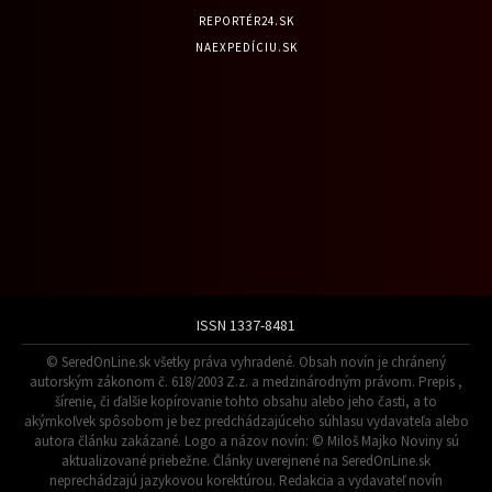
REPORTÉR24.SK
NAEXPEDÍCIU.SK
ISSN 1337-8481
© SeredOnLine.sk všetky práva vyhradené. Obsah novín je chránený
autorským zákonom č. 618/2003 Z.z. a medzinárodným právom. Prepis ,
šírenie, či ďalšie kopírovanie tohto obsahu alebo jeho časti, a to
akýmkoľvek spôsobom je bez predchádzajúceho súhlasu vydavateľa alebo
autora článku zakázané. Logo a názov novín: © Miloš Majko Noviny sú
aktualizované priebežne. Články uverejnené na SeredOnLine.sk
neprechádzajú jazykovou korektúrou. Redakcia a vydavateľ novín