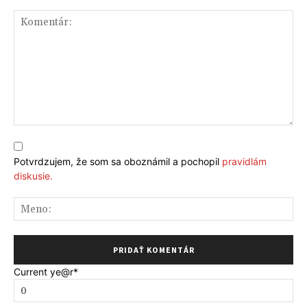
Komentár:
Potvrdzujem, že som sa oboznámil a pochopil
pravidlám
diskusie.
Me
Current ye
@r
*