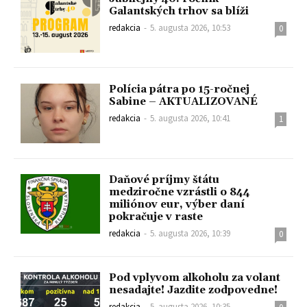
Galantských trhov sa blíži
redakcia
-
5. augusta 2026, 10:53
0
Polícia pátra po 15-ročnej
Sabine – AKTUALIZOVANÉ
redakcia
-
5. augusta 2026, 10:41
1
Daňové príjmy štátu
medziročne vzrástli o 844
miliónov eur, výber daní
pokračuje v raste
redakcia
-
5. augusta 2026, 10:39
0
Pod vplyvom alkoholu za volant
nesadajte! Jazdite zodpovedne!
redakcia
-
5. augusta 2026, 10:35