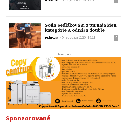
0
Sofia Sedláková si z turnaja žien
kategórie A odnáša double
redakcia
-
5. augusta 2026, 10:11
0
- Inzercia -
Sponzorované