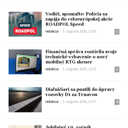
Vodiči, spomaľte: Polícia sa
zapája do celoeurópskej akcie
ROADPOL Speed
redakcia
-
5. augusta 2026, 13:03
0
Finančná správa rozšírila svoje
technické vybavenie o nový
mobilný RTG skener
redakcia
-
5. augusta 2026, 12:33
0
Diaľničiari sa pustili do úpravy
vozovky D1 za Trnavou
redakcia
-
5. augusta 2026, 12:27
4
Jubilejný 40. ročník