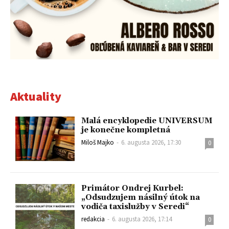
Aktuality
Malá encyklopedie UNIVERSUM
je konečne kompletná
Miloš Majko
-
6. augusta 2026, 17:30
0
Primátor Ondrej Kurbel:
„Odsudzujem násilný útok na
vodiča taxislužby v Seredi“
redakcia
-
6. augusta 2026, 17:14
0