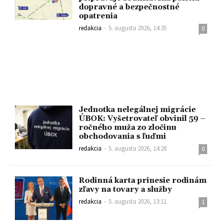
dopravné a bezpečnostné
opatrenia
redakcia
-
5. augusta 2026, 14:35
0
Jednotka nelegálnej migrácie
ÚBOK: Vyšetrovateľ obvinil 59 –
ročného muža zo zločinu
obchodovania s ľuďmi
redakcia
-
5. augusta 2026, 14:28
0
Rodinná karta prinesie rodinám
zľavy na tovary a služby
redakcia
-
5. augusta 2026, 13:11
1