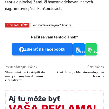
teórie o plochej Zemi, či hoaxeri odchovaní na tých
najprimitívnejších konšpiráciách.
SÚVISIACE TÉMY
konsolidácia verejných financií
Páčil sa vám tento článok?
Zdieľať na Facebooku
Predchádzajúci článok
Ďalší článok
Starší minižiaci vstúpili do
1. október je Medzinárodný deň
novej sezóny hneď dvomi
lekárov
víťazstvami!