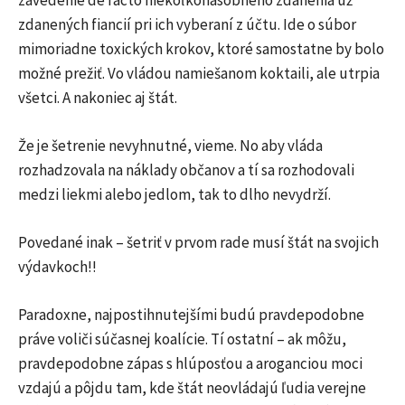
zavedenie de facto niekoľkonásobného zdanenia už
zdanených fiancií pri ich vyberaní z účtu. Ide o súbor
mimoriadne toxických krokov, ktoré samostatne by bolo
možné prežiť. Vo vládou namiešanom koktaili, ale utrpia
všetci. A nakoniec aj štát.
Že je šetrenie nevyhnutné, vieme. No aby vláda
rozhadzovala na náklady občanov a tí sa rozhodovali
medzi liekmi alebo jedlom, tak to dlho nevydrží.
Povedané inak – šetriť v prvom rade musí štát na svojich
výdavkoch!!
Paradoxne, najpostihnutejšími budú pravdepodobne
práve voliči súčasnej koalície. Tí ostatní – ak môžu,
pravdepodobne zápas s hlúposťou a aroganciou moci
vzdajú a pôjdu tam, kde štát neovládajú ľudia verejne