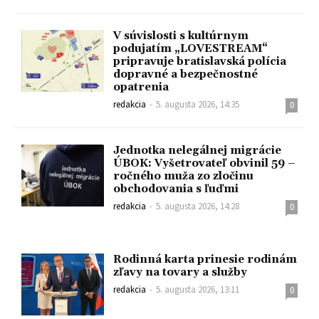
V súvislosti s kultúrnym
podujatím „LOVESTREAM“
pripravuje bratislavská polícia
dopravné a bezpečnostné
opatrenia
redakcia
-
5. augusta 2026, 14:35
0
Jednotka nelegálnej migrácie
ÚBOK: Vyšetrovateľ obvinil 59 –
ročného muža zo zločinu
obchodovania s ľuďmi
redakcia
-
5. augusta 2026, 14:28
0
Rodinná karta prinesie rodinám
zľavy na tovary a služby
redakcia
-
5. augusta 2026, 13:11
0