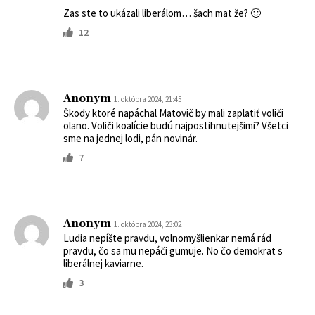
Zas ste to ukázali liberálom… šach mat že? 🙂
12
Anonym
1. októbra 2024, 21:45
Škody ktoré napáchal Matovič by mali zaplatiť voliči
olano. Voliči koalície budú najpostihnutejšimi? Všetci
sme na jednej lodi, pán novinár.
7
Anonym
1. októbra 2024, 23:02
Ludia nepíšte pravdu, volnomyšlienkar nemá rád
pravdu, čo sa mu nepáči gumuje. No čo demokrat s
liberálnej kaviarne.
3