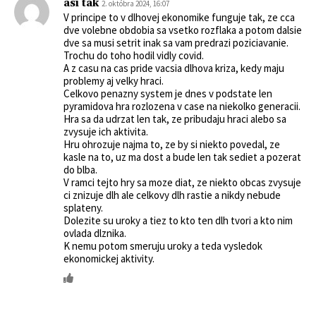
asi tak
2. októbra 2024, 16:07
V principe to v dlhovej ekonomike funguje tak, ze cca
dve volebne obdobia sa vsetko rozflaka a potom dalsie
dve sa musi setrit inak sa vam predrazi poziciavanie.
Trochu do toho hodil vidly covid.
A z casu na cas pride vacsia dlhova kriza, kedy maju
problemy aj velky hraci.
Celkovo penazny system je dnes v podstate len
pyramidova hra rozlozena v case na niekolko generacii.
Hra sa da udrzat len tak, ze pribudaju hraci alebo sa
zvysuje ich aktivita.
Hru ohrozuje najma to, ze by si niekto povedal, ze
kasle na to, uz ma dost a bude len tak sediet a pozerat
do blba.
V ramci tejto hry sa moze diat, ze niekto obcas zvysuje
ci znizuje dlh ale celkovy dlh rastie a nikdy nebude
splateny.
Dolezite su uroky a tiez to kto ten dlh tvori a kto nim
ovlada dlznika.
K nemu potom smeruju uroky a teda vysledok
ekonomickej aktivity.