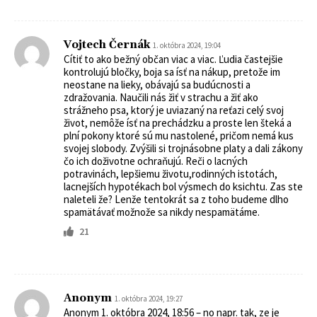
Vojtech Černák
1. októbra 2024, 19:04
Cítiť to ako bežný občan viac a viac. Ľudia častejšie
kontrolujú bločky, boja sa ísť na nákup, pretože im
neostane na lieky, obávajú sa budúcnosti a
zdražovania. Naučili nás žiť v strachu a žiť ako
strážneho psa, ktorý je uviazaný na reťazi celý svoj
život, nemôže ísť na prechádzku a proste len šteká a
plní pokony ktoré sú mu nastolené, pričom nemá kus
svojej slobody. Zvýšili si trojnásobne platy a dali zákony
čo ich doživotne ochraňujú. Reči o lacných
potravinách, lepšiemu životu,rodinných istotách,
lacnejších hypotékach bol výsmech do ksichtu. Zas ste
naleteli že? Lenže tentokrát sa z toho budeme dlho
spamätávať možnože sa nikdy nespamätáme.
21
Anonym
1. októbra 2024, 19:27
Anonym 1. októbra 2024, 18:56 – no napr. tak, ze je