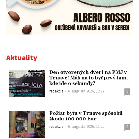
Aktuality
Deň otvorených dverí na PMJ v
Trnave! Máš na to byť prvý tam,
kde ide o sekundy?
redakcia
-
6. augusta 2026, 12:27
0
Požiar bytu v Trnave spôsobil
škodu 100 000 Eur
redakcia
-
6. augusta 2026, 11:25
0