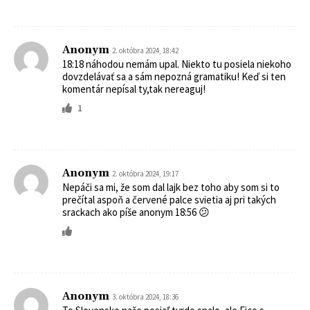
Anonym
2. októbra 2024, 18:42
18:18 náhodou nemám upal. Niekto tu posiela niekoho
dovzdelávať sa a sám nepozná gramatiku! Keď si ten
komentár nepísal ty,tak nereaguj!
1
Anonym
2. októbra 2024, 19:17
Nepáči sa mi, že som dal lajk bez toho aby som si to
prečítal aspoň a červené palce svietia aj pri takých
srackach ako píše anonym 18:56 😕
Anonym
3. októbra 2024, 18:36