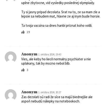
uplne zbytocne, vid vysledky poslednej olympiady.
Ty si jasny pripad dezolata. Srat na to, ze sa mam zle a
lepsie sa nebudem mat, hlavne ze aj inym bude horsie.
Ta tvoja vacsina sa dnes hanbi priznat koho volili.
19
Anonym
1. októbra 2024, 19:43
Vies, ale keby ho liecil normalny psychiater a nie
uplakany, tak by mozno nebol blb.
3
Anonym
1. októbra 2024, 20:27
Zas dezolati sú radi že síce sa majú biednejšie ale
aspoň nebudú nálepky na notebookoch.