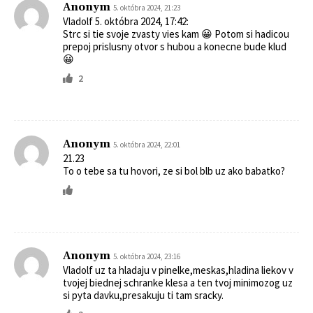
Anonym
5. októbra 2024, 21:23
Vladolf 5. októbra 2024, 17:42:
Strc si tie svoje zvasty vies kam 😀 Potom si hadicou
prepoj prislusny otvor s hubou a konecne bude klud
😀
2
Anonym
5. októbra 2024, 22:01
21.23
To o tebe sa tu hovori, ze si bol blb uz ako babatko?
Anonym
5. októbra 2024, 23:16
Vladolf uz ta hladaju v pinelke,meskas,hladina liekov v
tvojej biednej schranke klesa a ten tvoj minimozog uz
si pyta davku,presakuju ti tam sracky.