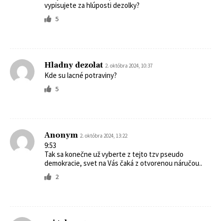
vypisujete za hlúposti dezolky?
5
Hladny dezolat
2. októbra 2024, 10:37
Kde su lacné potraviny?
5
Anonym
2. októbra 2024, 13:22
9:53
Tak sa konečne už vyberte z tejto tzv pseudo
demokracie, svet na Vás čaká z otvorenou náručou..
2