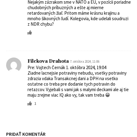
Nejakým zázrakom sme v NATO a EÚ, v pozícii poriadne
chudobných príbuzných a ešte aj mierne
retardovaných žiaľ. Pritom máme krásnu krajinu a
mnoho šikovných ľudí. Kolegovia, kde udelali soudruzi
z NDR chybu?
Filckova Drahota
7. októbra 2024, 11:06
Pre: Vojtech Černák 1. októbra 2024, 19:04
Ziadne lacnejsie potraviny nebudu, vsetky potraviny
zdrazia vdaka Transakcnej dani a DPH na vsetko
ostatne co treba pre dodanie tych potravin do
retazcov. Vyjebali s vami jak s malymi deckami ale aj tie
maju zrejme viac IQ ako vy, tak vam treba 😀
1
PRIDAŤ KOMENTÁR