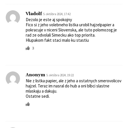
Vladolf
5. októbra 2024, 17:42
Dezolo je este aj spokojny
Fico si z jeho volebneho listka urobil hajzelpapier a
pokracuje v niceni Slovenska, ale tuto polomozog je
rad ze odvolali Simecku ako top priorita.
Hlupakom fakt staci malo ku stastiu
3
Anonym
5. októbra 2024, 19:22
Nie z listka papier, ale z jeho a ostatnych smerovolicov
hajzel. Teraz im nasral do hub a oni blbci slastne
mlaskaju a dakuju.
Ostatne sedi.