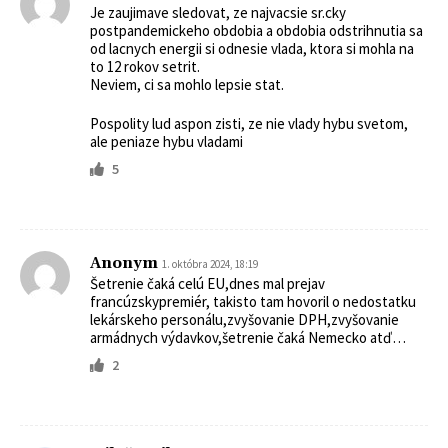
Je zaujimave sledovat, ze najvacsie sr.cky
postpandemickeho obdobia a obdobia odstrihnutia sa
od lacnych energii si odnesie vlada, ktora si mohla na
to 12 rokov setrit.
Neviem, ci sa mohlo lepsie stat.
Pospolity lud aspon zisti, ze nie vlady hybu svetom,
ale peniaze hybu vladami
5
Anonym
1. októbra 2024, 18:19
Šetrenie čaká celú EU,dnes mal prejav
francúzskypremiér, takisto tam hovoril o nedostatku
lekárskeho personálu,zvyšovanie DPH,zvyšovanie
armádnych výdavkov,šetrenie čaká Nemecko atď…
2