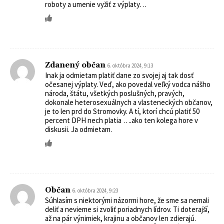
roboty a umenie vyžiť z výplaty…
Zdanený občan
6. októbra 2024, 9:13
Inak ja odmietam platiť dane zo svojej aj tak dosť
očesanej výplaty. Veď, ako povedal veľký vodca nášho
národa, štátu, všetkých poslušných, pravých,
dokonale heterosexuálnych a vlasteneckých občanov,
je to len prd do Stromovky. A tí, ktorí chcú platiť 50
percent DPH nech platia ….ako ten kolega hore v
diskusii. Ja odmietam.
Občan
6. októbra 2024, 9:23
Súhlasím s niektorými názormi hore, že sme sa nemali
deliť a nevieme si zvoliť poriadnych lídrov. Ti doterajší,
až na pár výnimiek, krajinu a občanov len zdierajú.