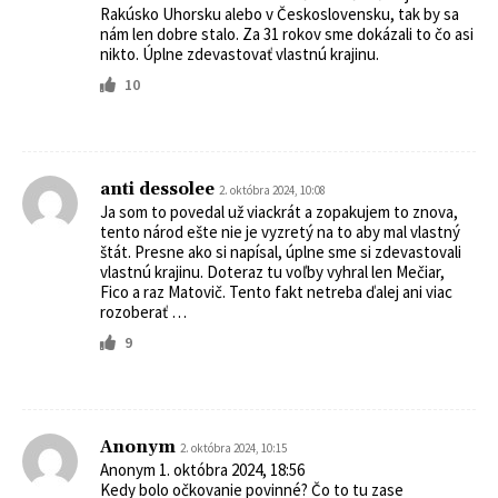
Rakúsko Uhorsku alebo v Československu, tak by sa
nám len dobre stalo. Za 31 rokov sme dokázali to čo asi
nikto. Úplne zdevastovať vlastnú krajinu.
10
anti dessolee
2. októbra 2024, 10:08
Ja som to povedal už viackrát a zopakujem to znova,
tento národ ešte nie je vyzretý na to aby mal vlastný
štát. Presne ako si napísal, úplne sme si zdevastovali
vlastnú krajinu. Doteraz tu voľby vyhral len Mečiar,
Fico a raz Matovič. Tento fakt netreba ďalej ani viac
rozoberať …
9
Anonym
2. októbra 2024, 10:15
Anonym 1. októbra 2024, 18:56
Kedy bolo očkovanie povinné? Čo to tu zase