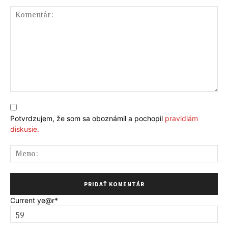
Komentár:
Potvrdzujem, že som sa oboznámil a pochopil
pravidlám
diskusie.
Me
Current ye
@r
*