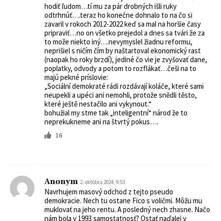
hodiť ľudom…tí mu za pár drobných išli ruky
odtrhnúť….teraz ho konečne dohnalo to na čo si
zavaril v rokoch 2012-2022 keď sa mal na horšie časy
pripraviť…no on všetko prejedol a dnes sa tvári že za
to može niekto iný….nevymyslel žiadnu reformu,
neprišiel s ničím čím by naštartoval ekonomický rast
(naopak ho roky brzdí), jediné čo vie je zvyšovať dane,
poplatky, odvody a potom to rozflákať…češi na to
majú pekné príslovie:
„Sociální demokraté rádi rozdávají koláče, které sami
neupekli a upéci ani nemohli, protože snědli těsto,
které ještě nestačilo ani vykynout.“
bohužial my stme tak „inteligentní“ národ že to
neprekukneme ani na štvrtý pokus….
16
Anonym
2. októbra 2024, 9:53
Navrhujem masový odchod z tejto pseudo
demokracie. Nech tu ostane Fico s voličmi. Môžu mu
muklovať na jeho rentu. A posledný nech zhasne. Načo
nám bola v 1993 samostatnosť? Ostať naďalej v