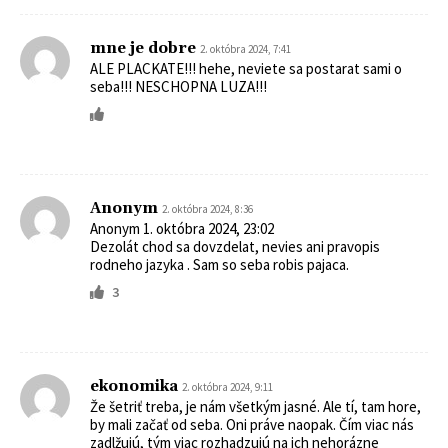
mne je dobre
2. októbra 2024, 7:41
ALE PLACKATE!!! hehe, neviete sa postarat sami o
seba!!! NESCHOPNA LUZA!!!
Anonym
2. októbra 2024, 8:36
Anonym 1. októbra 2024, 23:02
Dezolát chod sa dovzdelat, nevies ani pravopis
rodneho jazyka . Sam so seba robis pajaca.
3
ekonomika
2. októbra 2024, 9:11
Že šetriť treba, je nám všetkým jasné. Ale tí, tam hore,
by mali začať od seba. Oni práve naopak. Čím viac nás
zadlžujú, tým viac rozhadzujú na ich nehorázne