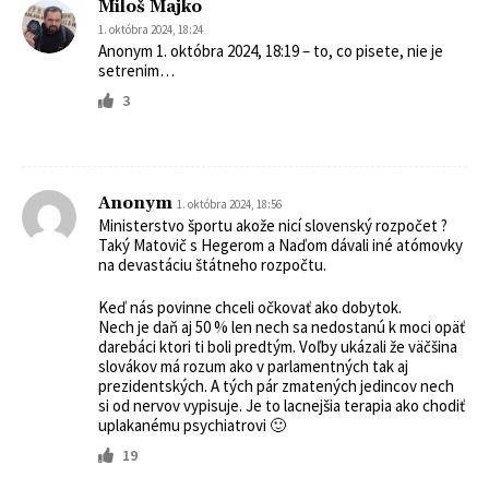
Miloš Majko
1. októbra 2024, 18:24
Anonym 1. októbra 2024, 18:19 – to, co pisete, nie je
setrenim…
3
Anonym
1. októbra 2024, 18:56
Ministerstvo športu akože nicí slovenský rozpočet ?
Taký Matovič s Hegerom a Naďom dávali iné atómovky
na devastáciu štátneho rozpočtu.
Keď nás povinne chceli očkovať ako dobytok.
Nech je daň aj 50 % len nech sa nedostanú k moci opäť
darebáci ktori ti boli predtým. Voľby ukázali že väčšina
slovákov má rozum ako v parlamentných tak aj
prezidentských. A tých pár zmatených jedincov nech
si od nervov vypisuje. Je to lacnejšia terapia ako chodiť
uplakanému psychiatrovi 🙂
19