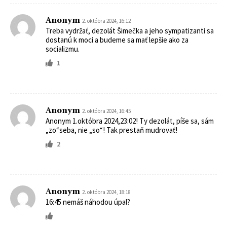
Anonym
2. októbra 2024, 16:12
Treba vydržať, dezolát Šimečka a jeho sympatizanti sa
dostanú k moci a budeme sa mať lepšie ako za
socializmu.
1
Anonym
2. októbra 2024, 16:45
Anonym 1.októbra 2024,23:02! Ty dezolát, píše sa, sám
„zo“seba, nie „so“! Tak prestaň mudrovať!
2
Anonym
2. októbra 2024, 18:18
16:45 nemáš náhodou úpal?