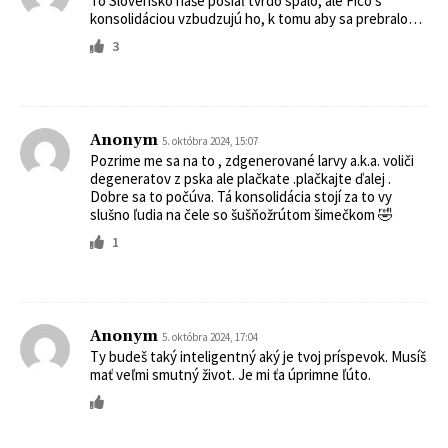
To Slovensko naše posiaľ tvrdo spalo, ale Fico s
konsolidáciou vzbudzujú ho, k tomu aby sa prebralo…
3
Anonym
5. októbra 2024, 15:07
Pozrime me sa na to , zdgenerované larvy a.k.a. voliči
degeneratov z pska ale plačkate .plačkajte ďalej .
Dobre sa to počúva. Tá konsolidácia stojí za to vy
slušno ľudia na čele so šušňožrútom šimečkom 🤣
1
Anonym
5. októbra 2024, 17:04
Ty budeš taký inteligentný aký je tvoj príspevok. Musíš
mať veľmi smutný život. Je mi ťa úprimne ľúto.