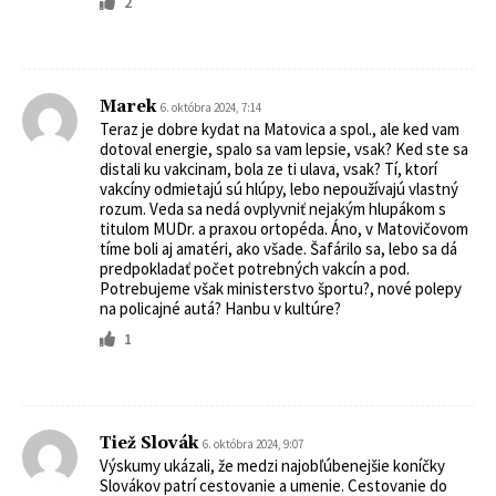
2
Marek
6. októbra 2024, 7:14
Teraz je dobre kydat na Matovica a spol., ale ked vam
dotoval energie, spalo sa vam lepsie, vsak? Ked ste sa
distali ku vakcinam, bola ze ti ulava, vsak? Tí, ktorí
vakcíny odmietajú sú hlúpy, lebo nepoužívajú vlastný
rozum. Veda sa nedá ovplyvniť nejakým hlupákom s
titulom MUDr. a praxou ortopéda. Áno, v Matovičovom
tíme boli aj amatéri, ako všade. Šafárilo sa, lebo sa dá
predpokladať počet potrebných vakcín a pod.
Potrebujeme však ministerstvo športu?, nové polepy
na policajné autá? Hanbu v kultúre?
1
Tiež Slovák
6. októbra 2024, 9:07
Výskumy ukázali, že medzi najobľúbenejšie koníčky
Slovákov patrí cestovanie a umenie. Cestovanie do