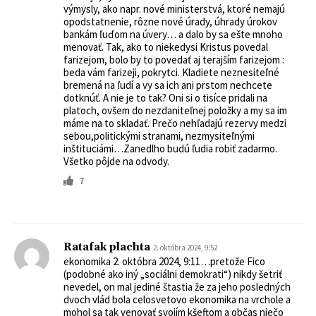
výmysly, ako napr. nové ministerstvá, ktoré nemajú
opodstatnenie, rôzne nové úrady, úhrady úrokov
bankám ľuďom na úvery… a dalo by sa ešte mnoho
menovať. Tak, ako to niekedysi Kristus povedal
farizejom, bolo by to povedať aj terajším farizejom :
beda vám farizeji, pokrytci. Kladiete neznesiteľné
bremená na ľudí a vy sa ich ani prstom nechcete
dotknúť. A nie je to tak? Oni si o tisíce pridali na
platoch, ovšem do nezdaniteľnej položky a my sa im
máme na to skladať. Prečo nehľadajú rezervy medzi
sebou,politickými stranami, nezmysiteľnými
inštituciámi…Zanedlho budú ľudia robiť zadarmo.
Všetko pôjde na odvody.
7
Ratafak plachta
2. októbra 2024, 9:52
ekonomika 2. októbra 2024, 9:11…pretože Fico
(podobné ako iný „sociálni demokrati“) nikdy šetriť
nevedel, on mal jediné štastia že za jeho posledných
dvoch vlád bola celosvetovo ekonomika na vrchole a
mohol sa tak venovať svojím kšeftom a občas niečo