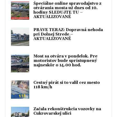
Špeciálne online spravodajstvo z
otvárania mosta už dnes od 10.
hodiny SLEDUJTE TU –
AKTUALIZOVANÉ
PRÁVE TERAZ: Dopravná nehoda
pri Dolnej Strede –
AKTUALIZOVANÉ
Most sa otvára v pondelok. Pre
motoristov bude sprístupnený
najneskôr o 14.00 hod.
Cestný pirát si to valil cez mesto
118 km/h
Začala rekonštrukcia vozovky na
Cukrovarskej ulici