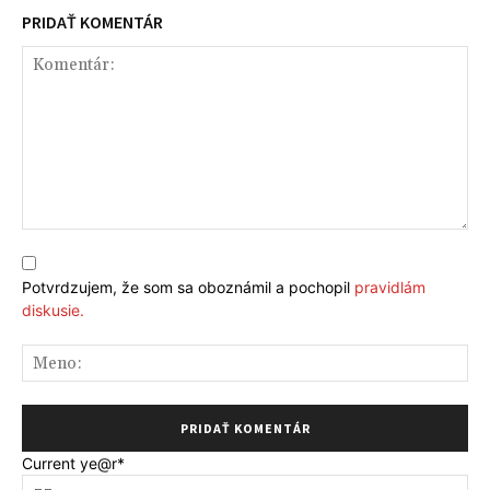
PRIDAŤ KOMENTÁR
Komentár:
Potvrdzujem, že som sa oboznámil a pochopil
pravidlám
diskusie.
Me
Current ye
@r
*