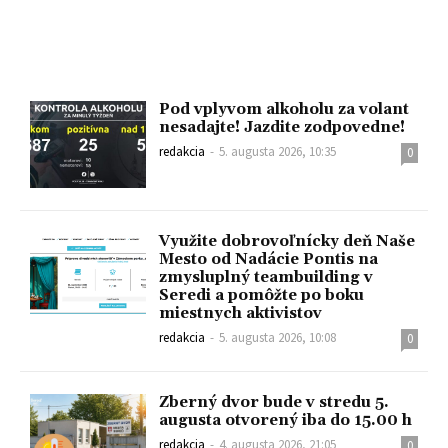
Pod vplyvom alkoholu za volant
nesadajte! Jazdite zodpovedne!
redakcia
-
5. augusta 2026, 10:35
0
Využite dobrovoľnícky deň Naše
Mesto od Nadácie Pontis na
zmysluplný teambuilding v
Seredi a pomôžte po boku
miestnych aktivistov
redakcia
-
5. augusta 2026, 10:08
0
Zberný dvor bude v stredu 5.
augusta otvorený iba do 15.00 h
redakcia
-
4. augusta 2026, 21:05
0