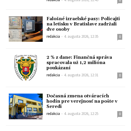
0
Falošné izraelské pasy: Policajti
na letisku v Bratislave zadržali
dve osoby
redakcia
-
4. augusta 2026, 12:35
0
2 % z dane: Finančná správa
spracovala už 1,2 milióna
poukázaní
redakcia
-
4. augusta 2026, 12:31
0
Dočasná zmena otváracích
hodín pre verejnosť na pošte v
Seredi
redakcia
-
4. augusta 2026, 12:25
0