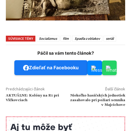
SÚVISIACE TÉMY
Socializmus
film
Spadla z oblakov
seriál
Páčil sa vám tento článok?
Zdieľať na Facebooku
Predchádzajúci článok
Ďalší článok
AKTUÁLNE: Kolóny na R1 pri
Niekoľko hasičských jednotiek
Vlčkovciach
zasahovalo pri požiari senníka
v Majcichove