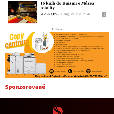
16 kníh do Knižnice Múzea
totality
Miloš Majko
-
3. augusta 2026, 20:47
0
- Inzercia -
Sponzorované