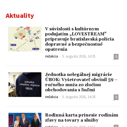
Aktuality
V súvislosti s kultúrnym
podujatím „LOVESTREAM“
pripravuje bratislavská polícia
dopravné a bezpečnostné
opatrenia
redakcia
-
5. augusta 2026, 14:35
0
Jednotka nelegálnej migrácie
ÚBOK: Vyšetrovateľ obvinil 59 –
ročného muža zo zločinu
obchodovania s ľuďmi
redakcia
-
5. augusta 2026, 14:28
0
Rodinná karta prinesie rodinám
zľavy na tovary a služby