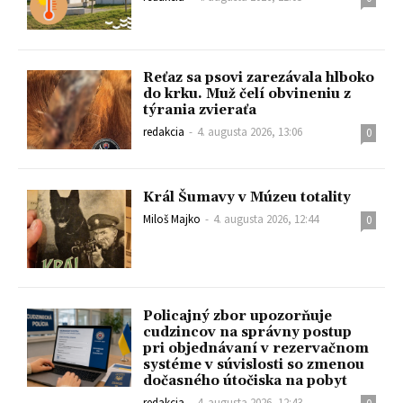
Reťaz sa psovi zarezávala hlboko
do krku. Muž čelí obvineniu z
týrania zvieraťa
redakcia
-
4. augusta 2026, 13:06
0
Král Šumavy v Múzeu totality
Miloš Majko
-
4. augusta 2026, 12:44
0
Policajný zbor upozorňuje
cudzincov na správny postup
pri objednávaní v rezervačnom
systéme v súvislosti so zmenou
dočasného útočiska na pobyt
redakcia
-
4. augusta 2026, 12:43