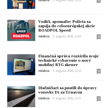
redakcia
-
5. augusta 2026, 13:11
0
Vodiči, spomaľte: Polícia sa
zapája do celoeurópskej akcie
ROADPOL Speed
redakcia
-
5. augusta 2026, 13:03
0
Finančná správa rozšírila svoje
technické vybavenie o nový
mobilný RTG skener
redakcia
-
5. augusta 2026, 12:33
0
Diaľničiari sa pustili do úpravy
vozovky D1 za Trnavou
redakcia
-
5. augusta 2026, 12:27
2