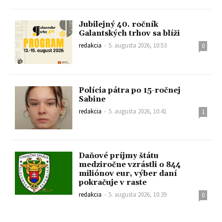
Jubilejný 40. ročník
Galantských trhov sa blíži
redakcia
-
5. augusta 2026, 10:53
0
Polícia pátra po 15-ročnej
Sabine
redakcia
-
5. augusta 2026, 10:41
1
Daňové príjmy štátu
medziročne vzrástli o 844
miliónov eur, výber daní
pokračuje v raste
redakcia
-
5. augusta 2026, 10:39
0