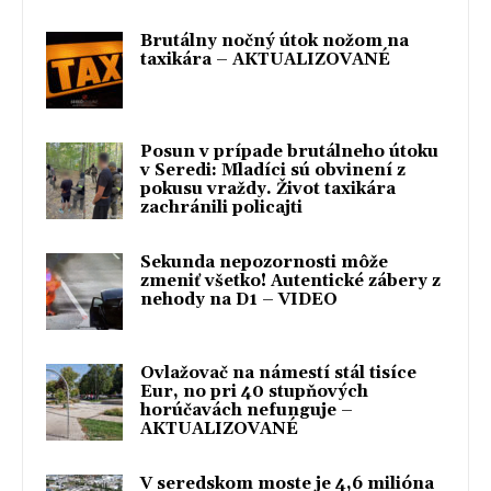
Brutálny nočný útok nožom na
taxikára – AKTUALIZOVANÉ
Posun v prípade brutálneho útoku
v Seredi: Mladíci sú obvinení z
pokusu vraždy. Život taxikára
zachránili policajti
Sekunda nepozornosti môže
zmeniť všetko! Autentické zábery z
nehody na D1 – VIDEO
Ovlažovač na námestí stál tisíce
Eur, no pri 40 stupňových
horúčavách nefunguje –
AKTUALIZOVANÉ
V seredskom moste je 4,6 milióna