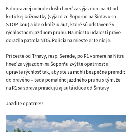
K dopravnej nehode došlo hneď za výjazdom na R1 od
kritickej križovatky (výjazd zo Šoporne na Šintavu so
STOP-kou) a ide o kolíziu áut, ktoré sú odstavené v
rýchlostnom jazdnom pruhu. Na miesto udalosti práve
dorazila patrola NDS. Polícia na mieste ešte nie je.
Pri ceste od Trnavy, resp. Serede, po R1 v smere na Nitru
hneď za výjazdom na Šoporňu zvýšte opatrnosť a
upravte rýchlosť tak, aby ste sa mohli bezpečne preradiť
do pravého – teda pomalého jazdného pruhu s tým, že
na R1 sa sprava priraďujú aj autá idúce od Šintavy.
Jazdite opatrne!!