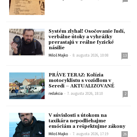
Systém zlyhal! Osočovanie ľudí,
verbálne útoky a vyhrážky
prerastajú v reálne fyzické
násilie
Miloš Majko
-
8. augusta 2026, 10:08
13
PRÁVE TERAZ: Kolízia
motocyklistu s vozidlom v
Seredi – AKTUALIZOVANÉ
redakcia
-
7. augusta 2026, 18:10
2
V súvislosti s útokom na
taxikára nepodliehajme
emóciám a rešpektujme zákony
Miloš Majko
-
7. augusta 2026, 17:19
26