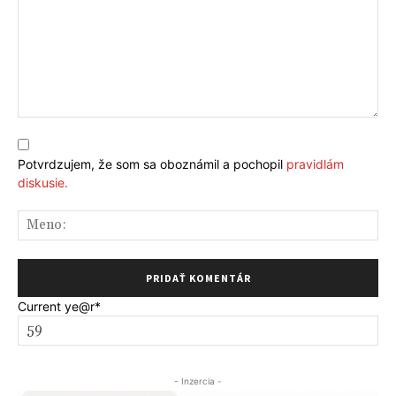
Komentár:
Potvrdzujem, že som sa oboznámil a pochopil
pravidlám
diskusie.
Me
Current ye
@r
*
- Inzercia -