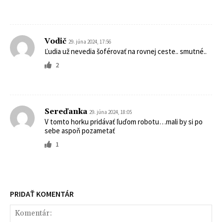
Vodič
29. júna 2024, 17:56
Ľudia už nevedia šoférovať na rovnej ceste.. smutné..
2
Sereďanka
29. júna 2024, 18:05
V tomto horku pridávať ľuďom robotu…mali by si po
sebe aspoň pozametať
1
PRIDAŤ KOMENTÁR