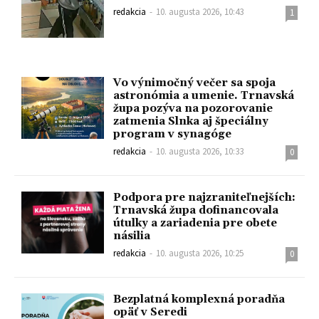
redakcia
-
10. augusta 2026, 10:43
1
Vo výnimočný večer sa spoja
astronómia a umenie. Trnavská
župa pozýva na pozorovanie
zatmenia Slnka aj špeciálny
program v synagóge
redakcia
-
10. augusta 2026, 10:33
0
Podpora pre najzraniteľnejších:
Trnavská župa dofinancovala
útulky a zariadenia pre obete
násilia
redakcia
-
10. augusta 2026, 10:25
0
Bezplatná komplexná poradňa
opäť v Seredi