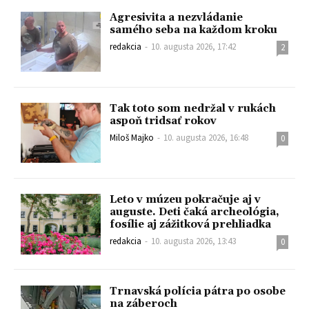
Agresivita a nezvládanie
samého seba na každom kroku
redakcia
-
10. augusta 2026, 17:42
2
Tak toto som nedržal v rukách
aspoň tridsať rokov
Miloš Majko
-
10. augusta 2026, 16:48
0
Leto v múzeu pokračuje aj v
auguste. Deti čaká archeológia,
fosílie aj zážitková prehliadka
redakcia
-
10. augusta 2026, 13:43
0
Trnavská polícia pátra po osobe
na záberoch