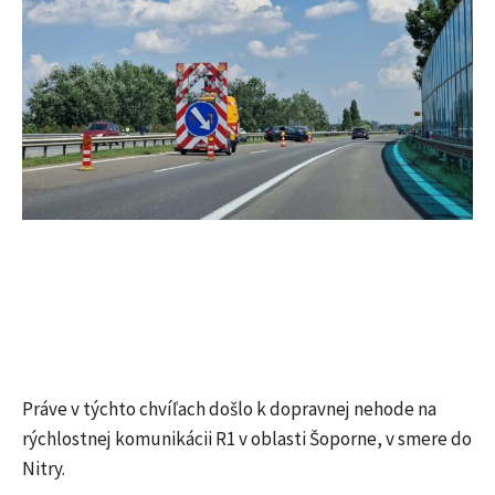
Práve v týchto chvíľach došlo k dopravnej nehode na
rýchlostnej komunikácii R1 v oblasti Šoporne, v smere do
Nitry.