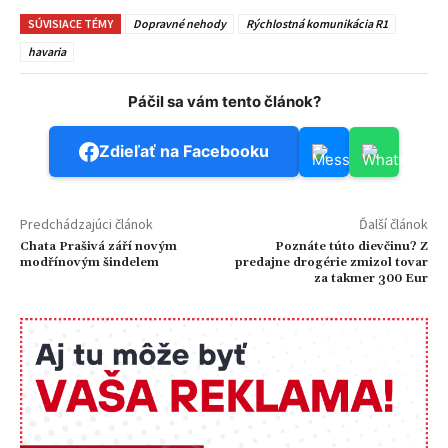
SÚVISIACE TÉMY
Dopravné nehody
Rýchlostná komunikácia R1
havaria
Páčil sa vám tento článok?
Zdieľať na Facebooku
Predchádzajúci článok
Ďalší článok
Chata Prašivá září novým
Poznáte túto dievčinu? Z
modřínovým šindelem
predajne drogérie zmizol tovar
za takmer 300 Eur