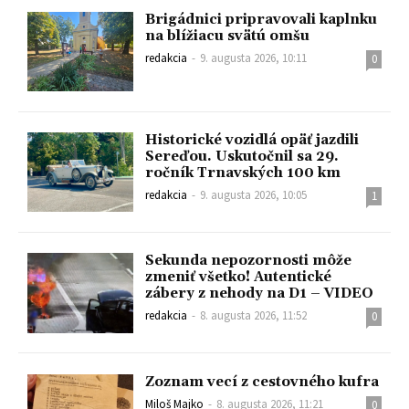
Brigádnici pripravovali kaplnku
na blížiacu svätú omšu
redakcia
-
9. augusta 2026, 10:11
0
Historické vozidlá opäť jazdili
Sereďou. Uskutočnil sa 29.
ročník Trnavských 100 km
redakcia
-
9. augusta 2026, 10:05
1
Sekunda nepozornosti môže
zmeniť všetko! Autentické
zábery z nehody na D1 – VIDEO
redakcia
-
8. augusta 2026, 11:52
0
Zoznam vecí z cestovného kufra
Miloš Majko
-
8. augusta 2026, 11:21
0