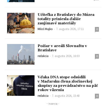
Učiteľka z Bratislavy do Múzea
totality priniesla ďalšie
zaujímavé materiály
Miloš Majko
-
7. augusta 2026, 17:11
0
Požiar v areáli Slovnaftu v
Bratislave
redakcia
-
7. augusta 2026, 16:03
0
Vďaka DNA stope odsúdili
v Maďarsku člena zločineckej
skupiny za prevádzačstvo na päť
rokov väzenia
redakcia
-
7. augusta 2026, 15:40
0
- Inzercia -