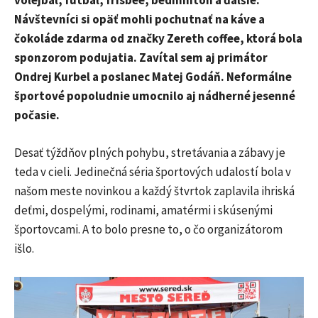
volejbal, futbal, frisbee, bedminton a ďalšie.
Návštevníci si opäť mohli pochutnať na káve a
čokoláde zdarma od značky Zereth coffee, ktorá bola
sponzorom podujatia. Zavítal sem aj primátor
Ondrej Kurbel a poslanec Matej Godáň. Neformálne
športové popoludnie umocnilo aj nádherné jesenné
počasie.
Desať týždňov plných pohybu, stretávania a zábavy je
teda v cieli. Jedinečná séria športových udalostí bola v
našom meste novinkou a každý štvrtok zaplavila ihriská
deťmi, dospelými, rodinami, amatérmi i skúsenými
športovcami. A to bolo presne to, o čo organizátorom
išlo.