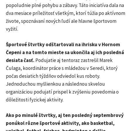
popoludnie plné pohybu a zábavy. Táto iniciatíva dala na
dva mesiace príležitosť všetkým, ktorí túžia po aktívnom
živote, spoznávaní nových ľudí ale hlavne športovom
vyžití.
Športové štvrtky odštartovali na ihrisku v Hornom
Čepeni a na tomto mieste sa ukončila aj ich posledná
desiata časť.
Podujatie aj tentoraz zastrešil Marek
Čulaga, koordinátor práce s mládežou v Seredi, ktorý
počas desiatich týždňov odviedol kus roboty.
Jednoduchou myšlienkou a následnou skvelou
organizáciou podujatí prispel k zvýšeniu povedomia o
dôležitosti fyzickej aktivity.
Ako po minulé štvrtky, aj ten posledný septembrový
ponúkol rôzne športové aktivity, ako basketbal,