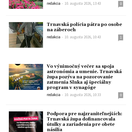
redakcia
-
10. augusta 2026, 13:43
0
Trnavská polícia pátra po osobe
na záberoch
redakcia
-
10. augusta 2026, 10:43
1
Vo výnimočný večer sa spoja
astronómia a umenie. Trnavská
župa pozýva na pozorovanie
zatmenia Slnka aj špeciálny
program v synagóge
redakcia
-
10. augusta 2026, 10:33
0
Podpora pre najzraniteľnejších:
Trnavská župa dofinancovala
útulky a zariadenia pre obete
násilia