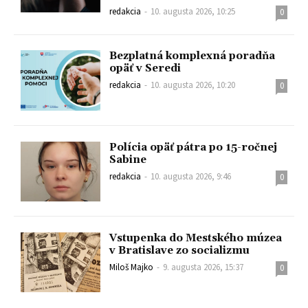
redakcia
-
10. augusta 2026, 10:25
0
Bezplatná komplexná poradňa
opäť v Seredi
redakcia
-
10. augusta 2026, 10:20
0
Polícia opäť pátra po 15-ročnej
Sabine
redakcia
-
10. augusta 2026, 9:46
0
Vstupenka do Mestského múzea
v Bratislave zo socializmu
Miloš Majko
-
9. augusta 2026, 15:37
0