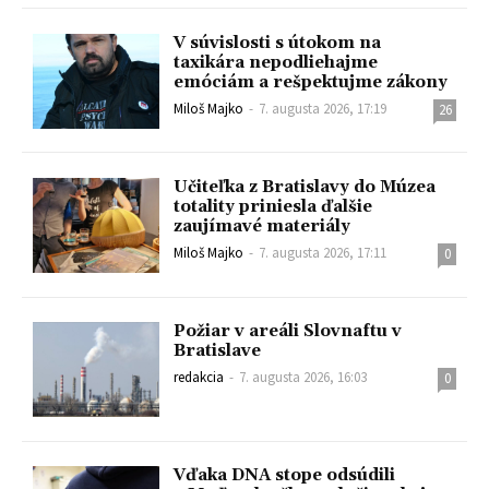
V súvislosti s útokom na
taxikára nepodliehajme
emóciám a rešpektujme zákony
Miloš Majko
-
7. augusta 2026, 17:19
26
Učiteľka z Bratislavy do Múzea
totality priniesla ďalšie
zaujímavé materiály
Miloš Majko
-
7. augusta 2026, 17:11
0
Požiar v areáli Slovnaftu v
Bratislave
redakcia
-
7. augusta 2026, 16:03
0
Vďaka DNA stope odsúdili