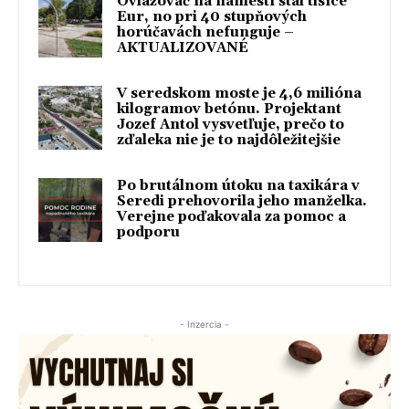
Ovlažovač na námestí stál tisíce
Eur, no pri 40 stupňových
horúčavách nefunguje –
AKTUALIZOVANÉ
V seredskom moste je 4,6 milióna
kilogramov betónu. Projektant
Jozef Antol vysvetľuje, prečo to
zďaleka nie je to najdôležitejšie
Po brutálnom útoku na taxikára v
Seredi prehovorila jeho manželka.
Verejne poďakovala za pomoc a
podporu
- Inzercia -