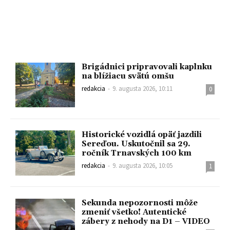
Brigádnici pripravovali kaplnku
na blížiacu svätú omšu
redakcia
-
9. augusta 2026, 10:11
0
Historické vozidlá opäť jazdili
Sereďou. Uskutočnil sa 29.
ročník Trnavských 100 km
redakcia
-
9. augusta 2026, 10:05
1
Sekunda nepozornosti môže
zmeniť všetko! Autentické
zábery z nehody na D1 – VIDEO