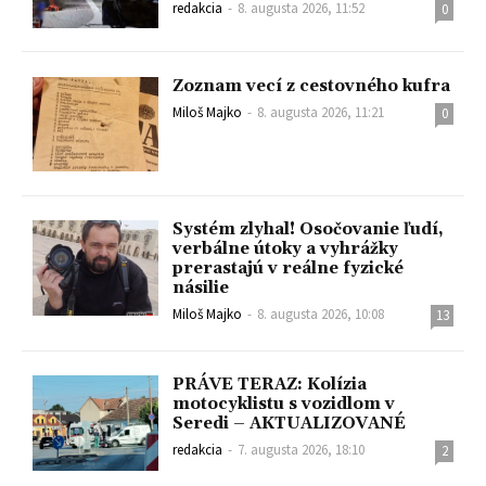
redakcia
-
8. augusta 2026, 11:52
0
Zoznam vecí z cestovného kufra
Miloš Majko
-
8. augusta 2026, 11:21
0
Systém zlyhal! Osočovanie ľudí,
verbálne útoky a vyhrážky
prerastajú v reálne fyzické
násilie
Miloš Majko
-
8. augusta 2026, 10:08
13
PRÁVE TERAZ: Kolízia
motocyklistu s vozidlom v
Seredi – AKTUALIZOVANÉ
redakcia
-
7. augusta 2026, 18:10
2