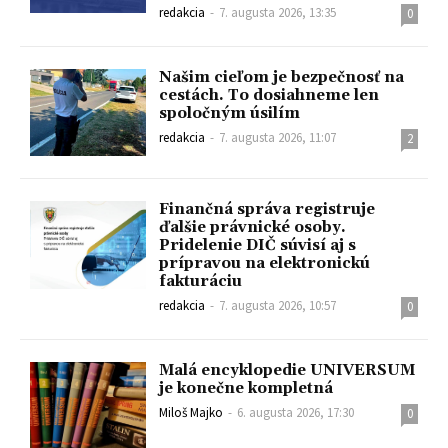
redakcia
-
7. augusta 2026, 13:35
0
Našim cieľom je bezpečnosť na
cestách. To dosiahneme len
spoločným úsilím
redakcia
-
7. augusta 2026, 11:07
2
Finančná správa registruje
ďalšie právnické osoby.
Pridelenie DIČ súvisí aj s
prípravou na elektronickú
fakturáciu
redakcia
-
7. augusta 2026, 10:57
0
Malá encyklopedie UNIVERSUM
je konečne kompletná
Miloš Majko
-
6. augusta 2026, 17:30
0