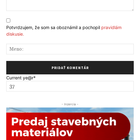
Komentár:
Potvrdzujem, že som sa oboznámil a pochopil
pravidlám
diskusie.
Me
Current ye
@r
*
- Inzercia -