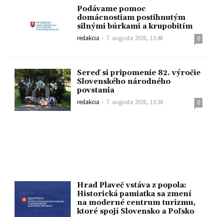
Podávame pomoc
domácnostiam postihnutým
silnými búrkami a krupobitím
redakcia
-
7. augusta 2026, 13:48
0
Sereď si pripomenie 82. výročie
Slovenského národného
povstania
redakcia
-
7. augusta 2026, 13:38
0
Hrad Plaveč vstáva z popola:
Historická pamiatka sa zmení
na moderné centrum turizmu,
ktoré spojí Slovensko a Poľsko