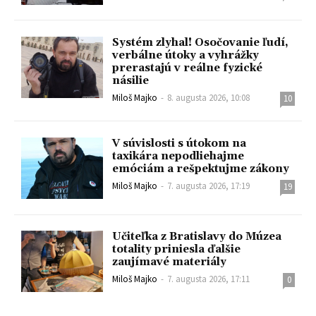
Systém zlyhal! Osočovanie ľudí,
verbálne útoky a vyhrážky
prerastajú v reálne fyzické
násilie
Miloš Majko
-
8. augusta 2026, 10:08
10
V súvislosti s útokom na
taxikára nepodliehajme
emóciám a rešpektujme zákony
Miloš Majko
-
7. augusta 2026, 17:19
19
Učiteľka z Bratislavy do Múzea
totality priniesla ďalšie
zaujímavé materiály
Miloš Majko
-
7. augusta 2026, 17:11
0