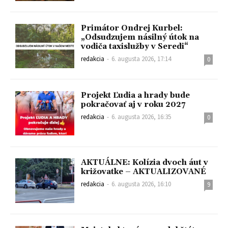
Primátor Ondrej Kurbel:
„Odsudzujem násilný útok na
vodiča taxislužby v Seredi“
redakcia
-
6. augusta 2026, 17:14
0
Projekt Ľudia a hrady bude
pokračovať aj v roku 2027
redakcia
-
6. augusta 2026, 16:35
0
AKTUÁLNE: Kolízia dvoch áut v
križovatke – AKTUALIZOVANÉ
redakcia
-
6. augusta 2026, 16:10
9