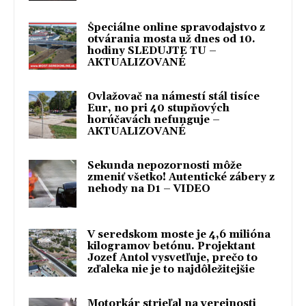
Špeciálne online spravodajstvo z
otvárania mosta už dnes od 10.
hodiny SLEDUJTE TU –
AKTUALIZOVANÉ
Ovlažovač na námestí stál tisíce
Eur, no pri 40 stupňových
horúčavách nefunguje –
AKTUALIZOVANÉ
Sekunda nepozornosti môže
zmeniť všetko! Autentické zábery z
nehody na D1 – VIDEO
V seredskom moste je 4,6 milióna
kilogramov betónu. Projektant
Jozef Antol vysvetľuje, prečo to
zďaleka nie je to najdôležitejšie
Motorkár strieľal na verejnosti