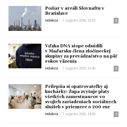
Požiar v areáli Slovnaftu v
Bratislave
redakcia
-
7. augusta 2026, 16:03
0
Vďaka DNA stope odsúdili
v Maďarsku člena zločineckej
skupiny za prevádzačstvo na päť
rokov väzenia
redakcia
-
7. augusta 2026, 15:40
0
Prilepšia si opatrovateľky aj
kuchárky: Župa zvyšuje platy
všetkých zamestnancov vo
svojich zariadeniach sociálnych
služieb v priemere o 200 eur
redakcia
-
7. augusta 2026, 14:00
3