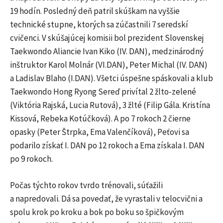
19 hodín. Posledný deň patril skúškam na vyššie
technické stupne, ktorých sa zúčastnili 7 seredskí
cvičenci. V skúšajúcej komisii bol prezident Slovenskej
Taekwondo Aliancie Ivan Kiko (IV. DAN), medzinárodný
inštruktor Karol Molnár (VI.DAN), Peter Michal (IV. DAN)
a Ladislav Blaho (I.DAN). Všetci úspešne spáskovali a klub
Taekwondo Hong Ryong Sereď privítal 2 žlto-zelené
(Viktória Rajská, Lucia Rutová), 3 žlté (Filip Gála. Kristína
Kissová, Rebeka Kotúčková). A po 7 rokoch 2 čierne
opasky (Peter Štrpka, Ema Valenčíková), Peťovi sa
podarilo získať I. DAN po 12 rokoch a Ema získala I. DAN
po 9 rokoch.
Počas týchto rokov tvrdo trénovali, súťažili
a napredovali. Dá sa povedať, že vyrastali v telocvični a
spolu krok po kroku a bok po boku so špičkovým