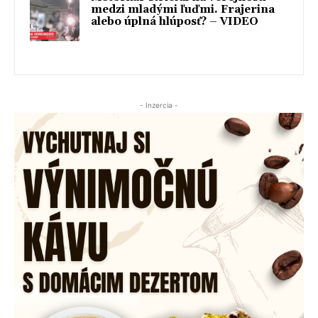
medzi mladými ľuďmi. Frajerina
alebo úplná hlúposť? – VIDEO
- Inzercia -