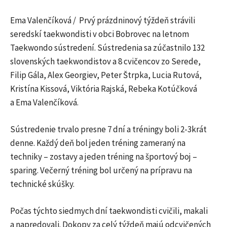
Ema Valenčíková / Prvý prázdninový týždeň strávili
seredskí taekwondisti v obci Bobrovec na letnom
Taekwondo sústredení. Sústredenia sa zúčastnilo 132
slovenských taekwondistov a 8 cvičencov zo Serede,
Filip Gála, Alex Georgiev, Peter Štrpka, Lucia Rutová,
Kristína Kissová, Viktória Rajská, Rebeka Kotúčková
a Ema Valenčíková.
Sústredenie trvalo presne 7 dní a tréningy boli 2-3krát
denne. Každý deň bol jeden tréning zameraný na
techniky – zostavy a jeden tréning na športový boj –
sparing. Večerný tréning bol určený na prípravu na
technické skúšky.
Počas týchto siedmych dní taekwondisti cvičili, makali
a napredovali. Dokopy za celý týždeň majú odcvičených