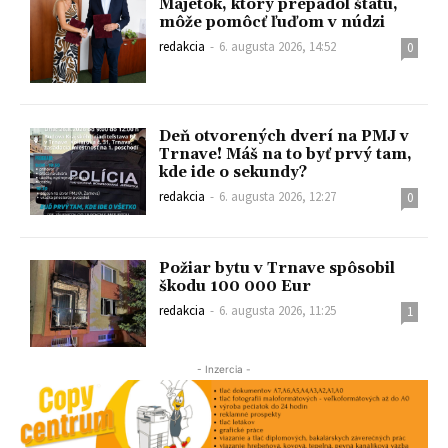
Majetok, ktorý prepadol štátu,
môže pomôcť ľuďom v núdzi
redakcia
-
6. augusta 2026, 14:52
0
Deň otvorených dverí na PMJ v
Trnave! Máš na to byť prvý tam,
kde ide o sekundy?
redakcia
-
6. augusta 2026, 12:27
0
Požiar bytu v Trnave spôsobil
škodu 100 000 Eur
redakcia
-
6. augusta 2026, 11:25
1
- Inzercia -