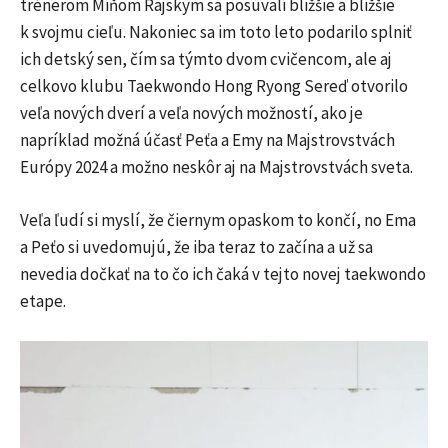
trénerom Miňom Rajským sa posúvali bližšie a bližšie
k svojmu cieľu. Nakoniec sa im toto leto podarilo splniť
ich detský sen, čím sa týmto dvom cvičencom, ale aj
celkovo klubu Taekwondo Hong Ryong Sereď otvorilo
veľa nových dverí a veľa nových možností, ako je
napríklad možná účasť Peťa a Emy na Majstrovstvách
Európy 2024 a možno neskôr aj na Majstrovstvách sveta.
Veľa ľudí si myslí, že čiernym opaskom to končí, no Ema
a Peťo si uvedomujú, že iba teraz to začína a už sa
nevedia dočkať na to čo ich čaká v tejto novej taekwondo
etape.