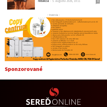
redakcia
-
5. augusta 2026, 10:11
0
- Inzercia -
Sponzorované