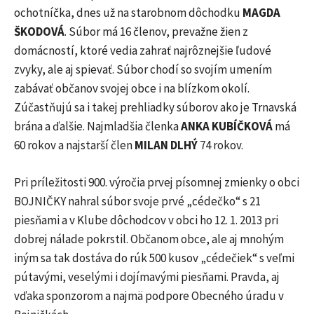
ochotníčka, dnes už na starobnom dôchodku
MAGDA
ŠKODOVÁ
. Súbor má 16 členov, prevažne žien z
domácností, ktoré vedia zahrať najrôznejšie ľudové
zvyky, ale aj spievať. Súbor chodí so svojím umením
zabávať občanov svojej obce i na blízkom okolí.
Zúčastňujú sa i takej prehliadky súborov ako je Trnavská
brána a ďalšie. Najmladšia členka
ANKA KUBÍČKOVÁ
má
60 rokov a najstarší člen
MILAN DLHÝ
74 rokov.
Pri príležitosti 900. výročia prvej písomnej zmienky o obci
BOJNIČKY nahral súbor svoje prvé „cédečko“ s 21
piesňami a v Klube dôchodcov v obci ho 12. 1. 2013 pri
dobrej nálade pokrstil. Občanom obce, ale aj mnohým
iným sa tak dostáva do rúk 500 kusov „cédečiek“ s veľmi
pútavými, veselými i dojímavými piesňami. Pravda, aj
vďaka sponzorom a najmä podpore Obecného úradu v