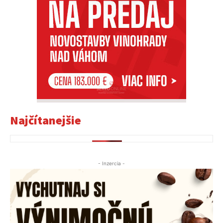
Najčítanejšie
- Inzercia -