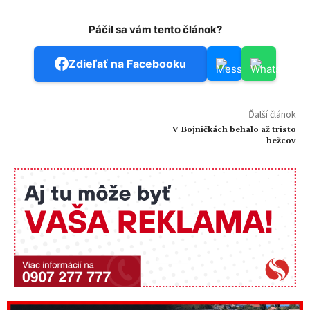
Páčil sa vám tento článok?
Zdieľať na Facebooku
Ďalší článok
V Bojničkách behalo až tristo
bežcov