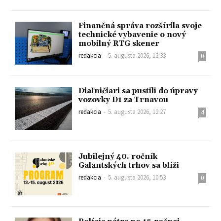
Finančná správa rozšírila svoje
technické vybavenie o nový
mobilný RTG skener
redakcia
-
5. augusta 2026, 12:33
0
Diaľničiari sa pustili do úpravy
vozovky D1 za Trnavou
redakcia
-
5. augusta 2026, 12:27
4
Jubilejný 40. ročník
Galantských trhov sa blíži
redakcia
-
5. augusta 2026, 10:53
0