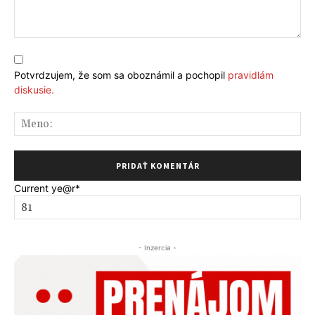
Komentár:
Potvrdzujem, že som sa oboznámil a pochopil
pravidlám
diskusie.
Me
Current ye
@r
*
- Inzercia -