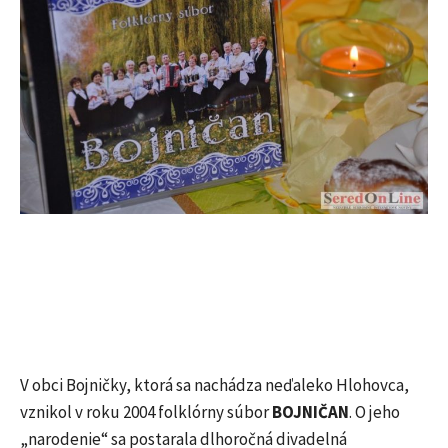
V obci Bojničky, ktorá sa nachádza neďaleko Hlohovca,
vznikol v roku 2004 folklórny súbor
BOJNIČAN
. O jeho
„narodenie“ sa postarala dlhoročná divadelná