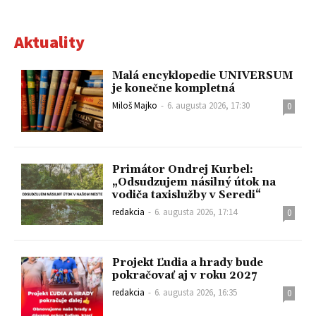
Aktuality
Malá encyklopedie UNIVERSUM
je konečne kompletná
Miloš Majko
-
6. augusta 2026, 17:30
0
Primátor Ondrej Kurbel:
„Odsudzujem násilný útok na
vodiča taxislužby v Seredi“
redakcia
-
6. augusta 2026, 17:14
0
Projekt Ľudia a hrady bude
pokračovať aj v roku 2027
redakcia
-
6. augusta 2026, 16:35
0