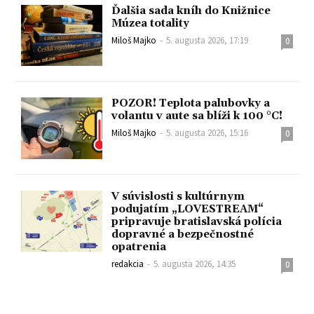
Ďalšia sada kníh do Knižnice
Múzea totality
Miloš Majko
-
5. augusta 2026, 17:19
0
POZOR! Teplota palubovky a
volantu v aute sa blíži k 100 °C!
Miloš Majko
-
5. augusta 2026, 15:16
0
V súvislosti s kultúrnym
podujatím „LOVESTREAM“
pripravuje bratislavská polícia
dopravné a bezpečnostné
opatrenia
redakcia
-
5. augusta 2026, 14:35
0