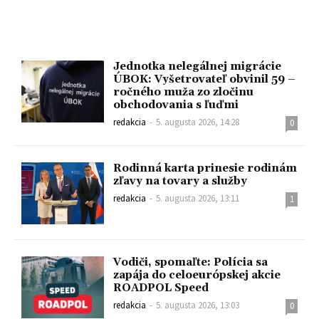
Jednotka nelegálnej migrácie
ÚBOK: Vyšetrovateľ obvinil 59 –
ročného muža zo zločinu
obchodovania s ľuďmi
redakcia
-
5. augusta 2026, 14:28
0
Rodinná karta prinesie rodinám
zľavy na tovary a služby
redakcia
-
5. augusta 2026, 13:11
1
Vodiči, spomaľte: Polícia sa
zapája do celoeurópskej akcie
ROADPOL Speed
redakcia
-
5. augusta 2026, 13:03
0