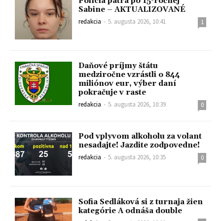
Polícia pátra po 15-ročnej
Sabine – AKTUALIZOVANÉ
redakcia
-
5. augusta 2026, 10:41
1
Daňové príjmy štátu
medziročne vzrástli o 844
miliónov eur, výber daní
pokračuje v raste
redakcia
-
5. augusta 2026, 10:39
0
Pod vplyvom alkoholu za volant
nesadajte! Jazdite zodpovedne!
redakcia
-
5. augusta 2026, 10:35
0
Sofia Sedláková si z turnaja žien
kategórie A odnáša double