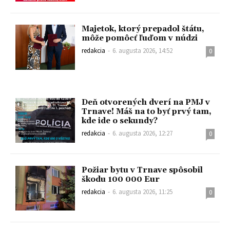
Majetok, ktorý prepadol štátu,
môže pomôcť ľuďom v núdzi
redakcia
-
6. augusta 2026, 14:52
0
Deň otvorených dverí na PMJ v
Trnave! Máš na to byť prvý tam,
kde ide o sekundy?
redakcia
-
6. augusta 2026, 12:27
0
Požiar bytu v Trnave spôsobil
škodu 100 000 Eur
redakcia
-
6. augusta 2026, 11:25
0