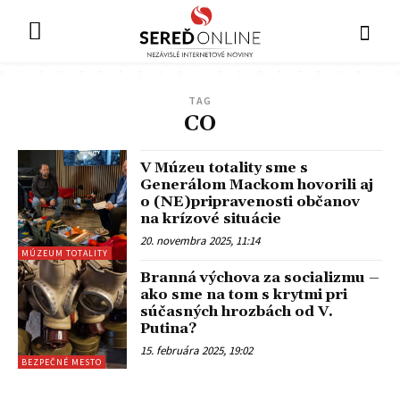
TAG
CO
V Múzeu totality sme s
Generálom Mackom hovorili aj
o (NE)pripravenosti občanov
na krízové situácie
20. novembra 2025, 11:14
MÚZEUM TOTALITY
Branná výchova za socializmu –
ako sme na tom s krytmi pri
súčasných hrozbách od V.
Putina?
15. februára 2025, 19:02
BEZPEČNÉ MESTO