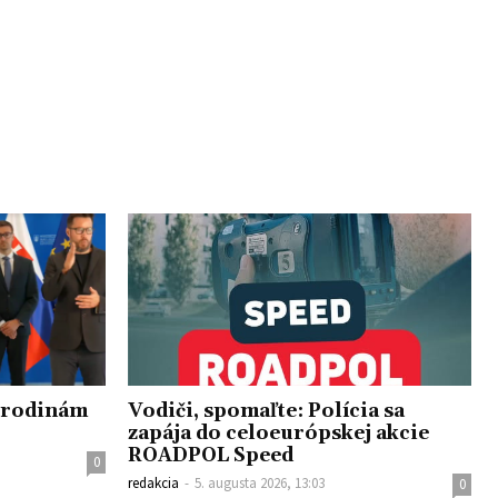
e rodinám
Vodiči, spomaľte: Polícia sa
zapája do celoeurópskej akcie
ROADPOL Speed
0
redakcia
-
5. augusta 2026, 13:03
0