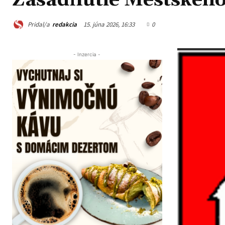
Zasadnutie Mestského z
Pridal/a
redakcia
15. júna 2026, 16:33
0
- Inzercia -