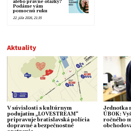
alebo právne otázky?
Podáme vám
pomocnú ruku
22. júla 2026, 21:35
Aktuality
V súvislosti s kultúrnym
Jednotka 
podujatím „LOVESTREAM“
ÚBOK: Vyše
pripravuje bratislavská polícia
ročného m
dopravné a bezpečnostné
obchodova