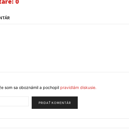
áre:
0
NTÁR
že som sa oboznámil a pochopil
pravidlám diskusie.
Meno: