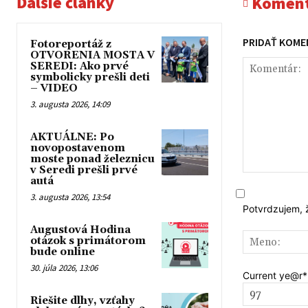
Ďalšie články
Koment
PRIDAŤ KOME
Fotoreportáž z
OTVORENIA MOSTA V
SEREDI: Ako prvé
symbolicky prešli deti
– VIDEO
3. augusta 2026, 14:09
AKTUÁLNE: Po
novopostavenom
moste ponad železnicu
v Seredi prešli prvé
Komentár:
autá
3. augusta 2026, 13:54
Potvrdzujem, 
Augustová Hodina
otázok s primátorom
bude online
30. júla 2026, 13:06
Current ye
@r
*
Riešite dlhy, vzťahy