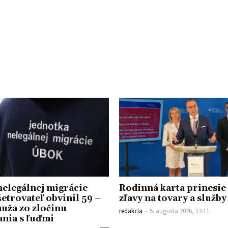
nelegálnej migrácie
Rodinná karta prinesi
trovateľ obvinil 59 –
zľavy na tovary a služby
uža zo zločinu
redakcia
-
5. augusta 2026, 13:11
nia s ľuďmi