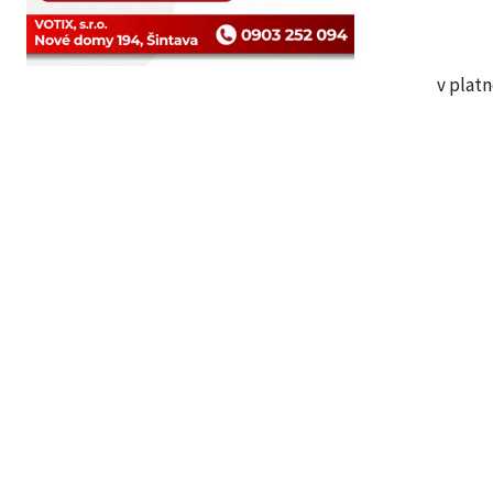
v plat