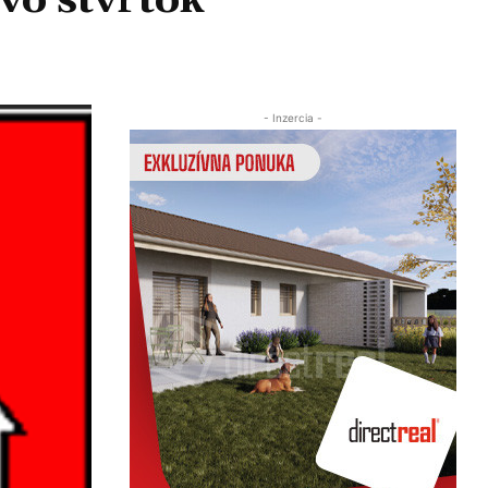
vo štvrtok
Zdieľať
- Inzercia -