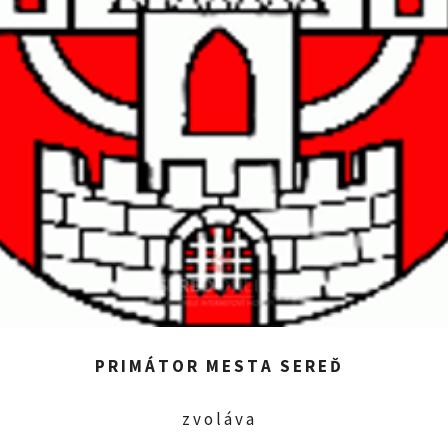
P R I M Á T O R M E S T A S E R E Ď
z v o l á v a