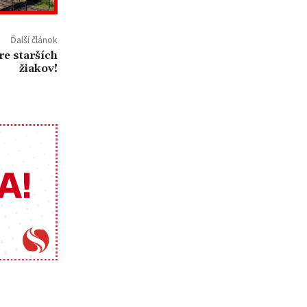
Ďalší článok
re starších
žiakov!