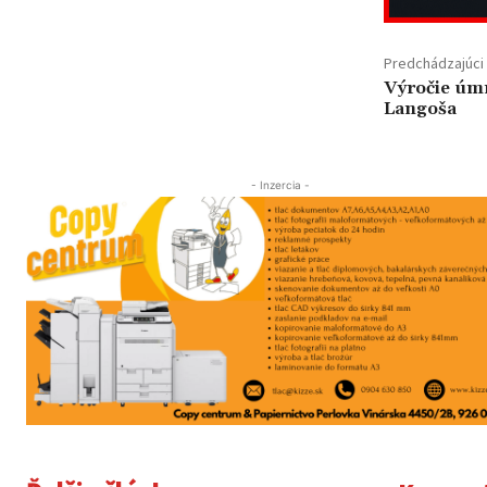
Predchádzajúci 
Výročie úmr
Langoša
- Inzercia -