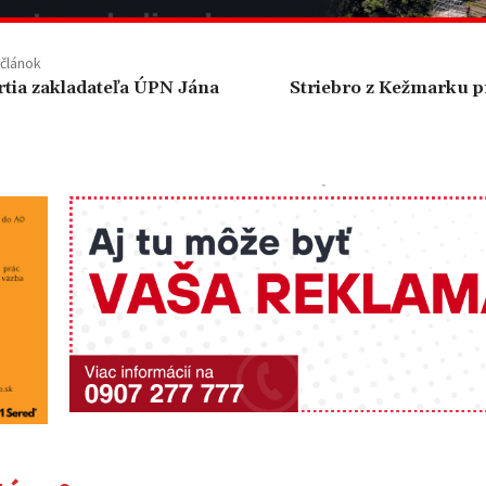
článok
tia zakladateľa ÚPN Jána
Striebro z Kežmarku p
-