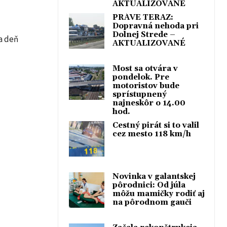
AKTUALIZOVANÉ
PRÁVE TERAZ:
Dopravná nehoda pri
Dolnej Strede –
a deň
AKTUALIZOVANÉ
Most sa otvára v
pondelok. Pre
motoristov bude
sprístupnený
najneskôr o 14.00
hod.
Cestný pirát si to valil
cez mesto 118 km/h
Novinka v galantskej
pôrodnici: Od júla
môžu mamičky rodiť aj
na pôrodnom gauči