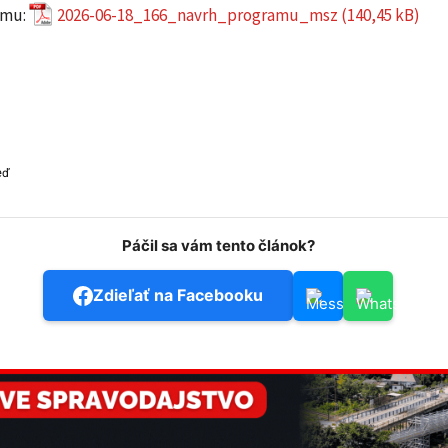
amu:
2026-06-18_166_navrh_programu_msz
eď
Páčil sa vám tento článok?
Zdieľať na Facebooku