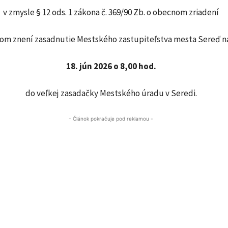
v zmysle § 12 ods. 1 zákona č. 369/90 Zb. o obecnom zriadení
nom znení zasadnutie Mestského zastupiteľstva mesta Sereď n
18. jún 2026 o 8,00 hod.
do veľkej zasadačky Mestského úradu v Seredi.
- Článok pokračuje pod reklamou -