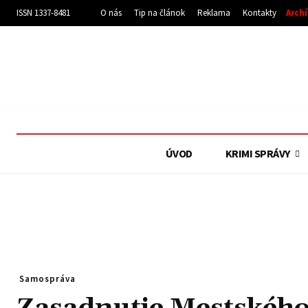
ISSN 1337-8481
O nás
Tip na článok
Reklama
Kontakty
Arch
ÚVOD
KRIMI SPRÁVY
Samospráva