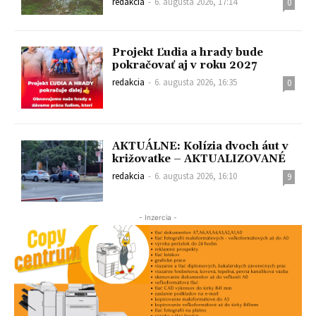
redakcia
-
6. augusta 2026, 17:14
0
Projekt Ľudia a hrady bude
pokračovať aj v roku 2027
redakcia
-
6. augusta 2026, 16:35
0
AKTUÁLNE: Kolízia dvoch áut v
križovatke – AKTUALIZOVANÉ
redakcia
-
6. augusta 2026, 16:10
9
- Inzercia -