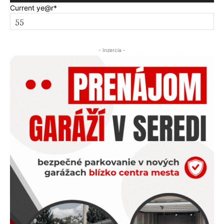
Current ye
@r
*
- Inzercia -