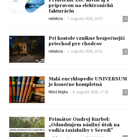
Pridelenie DIČ súvisí aj s
prípravou na elektronickú
fakturáciu
redakcia
-
7. augusta 2026, 10:57
0
Pri kostole vznikne bezpečnejší
priechod pre chodcov
redakcia
-
7. augusta 2026, 10:51
6
Malá encyklopedie UNIVERSUM
je konečne kompletná
Miloš Majko
-
6. augusta 2026, 17:30
0
Primátor Ondrej Kurbel:
„Odsudzujem násilný útok na
vodiča taxislužby v Seredi“