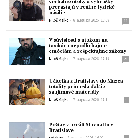
verbálne útoky a vyhrážky
prerastajú v reálne fyzické
násilie
Miloš Majko
-
8. augusta 2026, 10:08
11
V súvislosti s útokom na
taxikára nepodliehajme
emóciám a rešpektujme zákony
Miloš Majko
-
7. augusta 2026, 17:19
21
Učiteľka z Bratislavy do Múzea
totality priniesla ďalšie
zaujímavé materiály
Miloš Majko
-
7. augusta 2026, 17:11
0
Požiar v areáli Slovnaftu v
Bratislave
redakcia
-
7. augusta 2026, 16:03