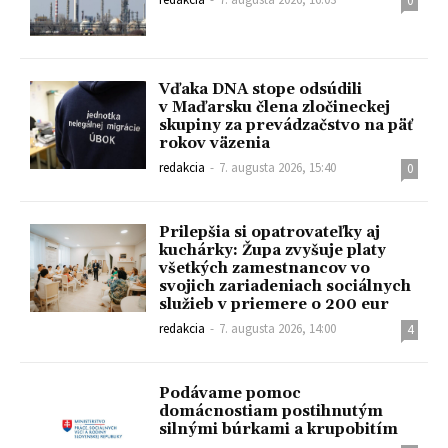
0
Vďaka DNA stope odsúdili
v Maďarsku člena zločineckej
skupiny za prevádzačstvo na päť
rokov väzenia
redakcia
-
7. augusta 2026, 15:40
0
Prilepšia si opatrovateľky aj
kuchárky: Župa zvyšuje platy
všetkých zamestnancov vo
svojich zariadeniach sociálnych
služieb v priemere o 200 eur
redakcia
-
7. augusta 2026, 14:00
4
Podávame pomoc
domácnostiam postihnutým
silnými búrkami a krupobitím