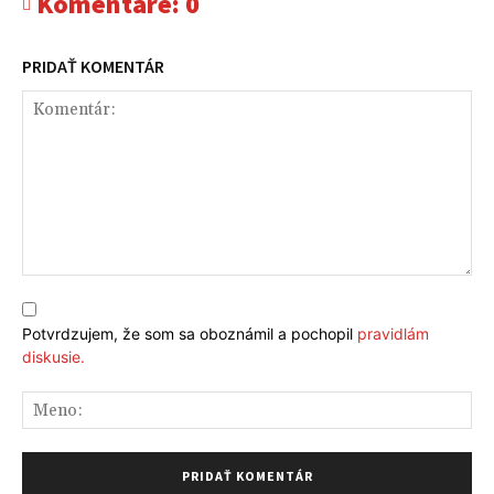
Komentáre:
0
PRIDAŤ KOMENTÁR
Komentár:
Potvrdzujem, že som sa oboznámil a pochopil
pravidlám
diskusie.
Me