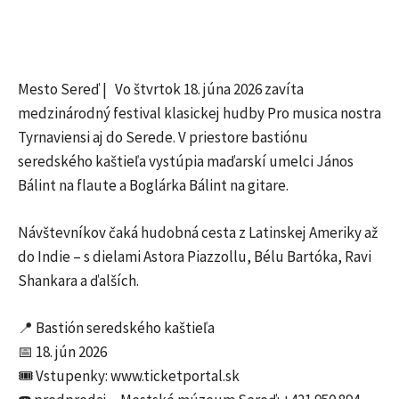
Mesto Sereď | Vo štvrtok 18. júna 2026 zavíta
medzinárodný festival klasickej hudby Pro musica nostra
Tyrnaviensi aj do Serede. V priestore bastiónu
seredského kaštieľa vystúpia maďarskí umelci János
Bálint na flaute a Boglárka Bálint na gitare.
Návštevníkov čaká hudobná cesta z Latinskej Ameriky až
do Indie – s dielami Astora Piazzollu, Bélu Bartóka, Ravi
Shankara a ďalších.
📍 Bastión seredského kaštieľa
📅 18. jún 2026
🎟️ Vstupenky: www.ticketportal.sk