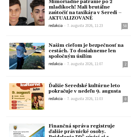
Mimoriadne pátranie po 2
mladíkoch! Mali brutálne
zaútočiť na taxikára v Seredi –
AKTUALIZOVANÉ
redakcia
-
7. augusta 2026, 11:23
58
Našim cieľom je bezpečnosť na
cestách. To dosiahneme len
spoločným úsilím
redakcia
-
7. augusta 2026, 11:07
2
Ďalšie Seredské kultúrne leto
pokračuje v nedeľu 9. augusta
redakcia
-
7. augusta 2026, 11:03
0
Finančná správa registruje
ďalšie právnické osoby.