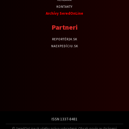
KONTAKTY
Archívy SeredOnLine
Partneri
REPORTÉR24.SK
NAEXPEDÍCIU.SK
ISSN 1337-8481
© SeredOnLine.sk všetky práva vyhradené. Obsah novín je chránený