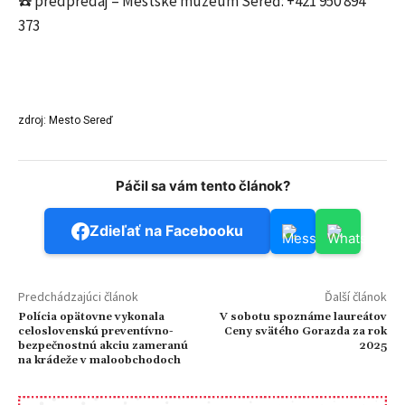
☎️ predpredaj – Mestské múzeum Sereď: +421 950 894
373
zdroj: Mesto Sereď
Páčil sa vám tento článok?
Zdieľať na Facebooku
Predchádzajúci článok
Ďalší článok
Polícia opätovne vykonala
V sobotu spoznáme laureátov
celoslovenskú preventívno-
Ceny svätého Gorazda za rok
bezpečnostnú akciu zameranú
2025
na krádeže v maloobchodoch