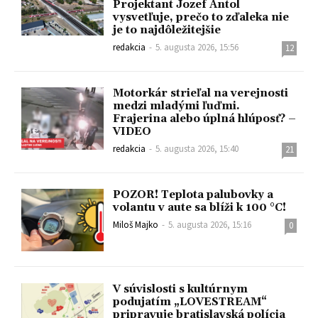
Projektant Jozef Antol
vysvetľuje, prečo to zďaleka nie
je to najdôležitejšie
redakcia
-
5. augusta 2026, 15:56
12
Motorkár strieľal na verejnosti
medzi mladými ľuďmi.
Frajerina alebo úplná hlúposť? –
VIDEO
redakcia
-
5. augusta 2026, 15:40
21
POZOR! Teplota palubovky a
volantu v aute sa blíži k 100 °C!
Miloš Majko
-
5. augusta 2026, 15:16
0
V súvislosti s kultúrnym
podujatím „LOVESTREAM“
pripravuje bratislavská polícia