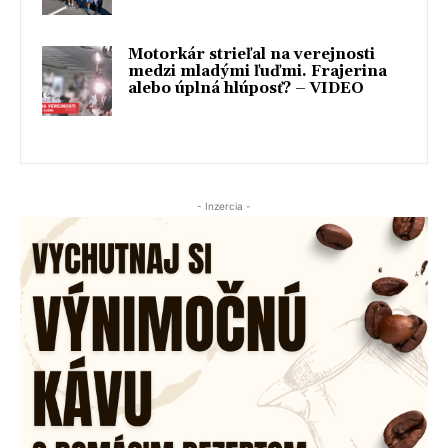
Motorkár strieľal na verejnosti
medzi mladými ľuďmi. Frajerina
alebo úplná hlúposť? – VIDEO
- Inzercia -