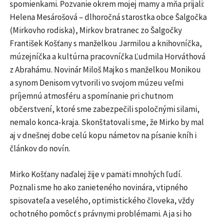
spomienkami. Pozvanie okrem mojej mamy a mňa prijali:
Helena Mesárošová – dlhoročná starostka obce Šalgočka
(Mirkovho rodiska), Mirkov bratranec zo Šalgočky
František Košťany s manželkou Jarmilou a knihovníčka,
múzejníčka a kultúrna pracovníčka Ľudmila Horváthová
z Abrahámu. Novinár Miloš Majko s manželkou Monikou
a synom Denisom vytvorili vo svojom múzeu veľmi
príjemnú atmosféru a spomínanie pri chutnom
občerstvení, ktoré sme zabezpečili spoločnými silami,
nemalo konca-kraja. Skonštatovali sme, že Mirko by mal
aj v dnešnej dobe celú kopu námetov na písanie kníh i
článkov do novín.
Mirko Košťany naďalej žije v pamäti mnohých ľudí.
Poznali sme ho ako zanieteného novinára, vtipného
spisovateľa a veselého, optimistického človeka, vždy
ochotného pomôcť s právnymi problémami. A ja si ho