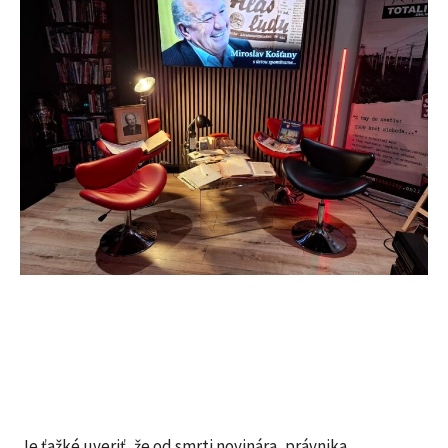
Je ťažké uveriť, že od smrti novinára, právnika