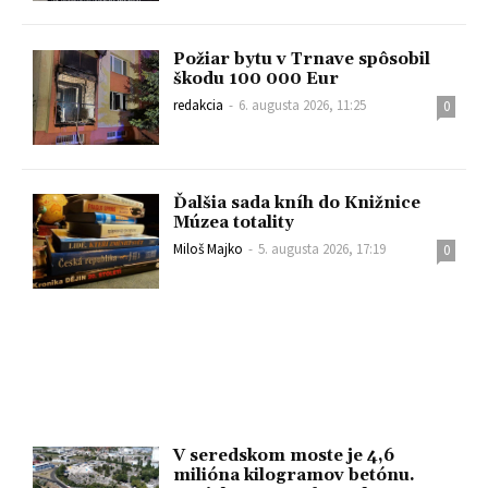
Požiar bytu v Trnave spôsobil
škodu 100 000 Eur
redakcia
-
6. augusta 2026, 11:25
0
Ďalšia sada kníh do Knižnice
Múzea totality
Miloš Majko
-
5. augusta 2026, 17:19
0
V seredskom moste je 4,6
milióna kilogramov betónu.