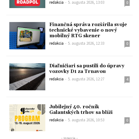
redakcia
-
5. augusta 2026, 13:03
0
Finančná správa rozšírila svoje
technické vybavenie o nový
mobilný RTG skener
redakcia
-
5. augusta 2026, 12:33
0
Diaľničiari sa pustili do úpravy
vozovky D1 za Trnavou
redakcia
-
5. augusta 2026, 12:27
4
Jubilejný 40. ročník
Galantských trhov sa blíži
redakcia
-
5. augusta 2026, 10:53
0
- Inzercia -