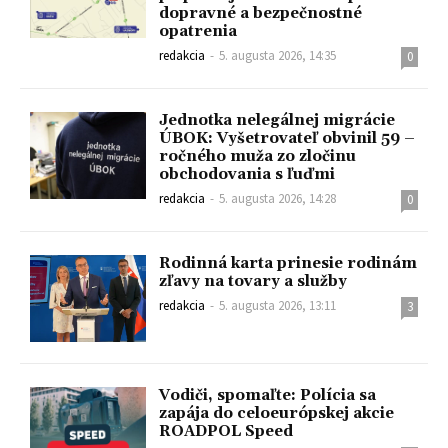
dopravné a bezpečnostné
opatrenia
redakcia
-
5. augusta 2026, 14:35
0
Jednotka nelegálnej migrácie
ÚBOK: Vyšetrovateľ obvinil 59 –
ročného muža zo zločinu
obchodovania s ľuďmi
redakcia
-
5. augusta 2026, 14:28
0
Rodinná karta prinesie rodinám
zľavy na tovary a služby
redakcia
-
5. augusta 2026, 13:11
3
Vodiči, spomaľte: Polícia sa
zapája do celoeurópskej akcie
ROADPOL Speed