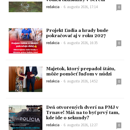
redakcia
-
6. augusta 2026, 17:14
0
Projekt Ľudia a hrady bude
pokračovať aj v roku 2027
redakcia
-
6. augusta 2026, 16:35
0
Majetok, ktorý prepadol štátu,
môže pomôcť ľuďom v núdzi
redakcia
-
6. augusta 2026, 14:52
0
Deň otvorených dverí na PMJ v
Trnave! Máš na to byť prvý tam,
kde ide o sekundy?
redakcia
-
6. augusta 2026, 12:27
0