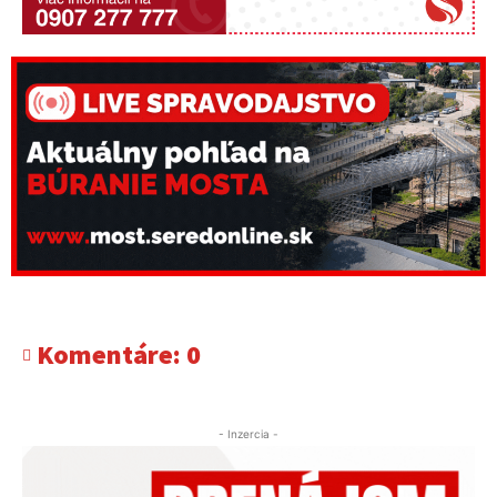
Komentáre:
0
- Inzercia -