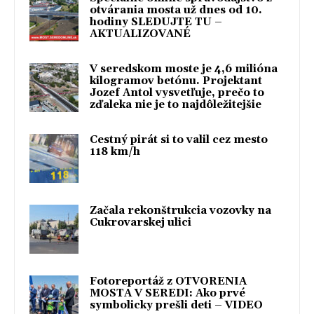
otvárania mosta už dnes od 10.
hodiny SLEDUJTE TU –
AKTUALIZOVANÉ
V seredskom moste je 4,6 milióna
kilogramov betónu. Projektant
Jozef Antol vysvetľuje, prečo to
zďaleka nie je to najdôležitejšie
Cestný pirát si to valil cez mesto
118 km/h
Začala rekonštrukcia vozovky na
Cukrovarskej ulici
Fotoreportáž z OTVORENIA
MOSTA V SEREDI: Ako prvé
symbolicky prešli deti – VIDEO