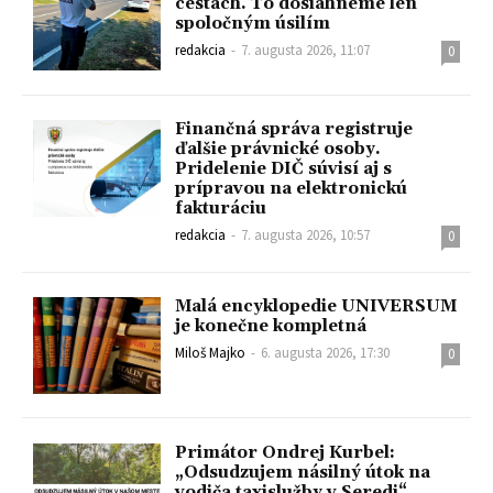
cestách. To dosiahneme len
spoločným úsilím
redakcia
-
7. augusta 2026, 11:07
0
Finančná správa registruje
ďalšie právnické osoby.
Pridelenie DIČ súvisí aj s
prípravou na elektronickú
fakturáciu
redakcia
-
7. augusta 2026, 10:57
0
Malá encyklopedie UNIVERSUM
je konečne kompletná
Miloš Majko
-
6. augusta 2026, 17:30
0
Primátor Ondrej Kurbel:
„Odsudzujem násilný útok na
vodiča taxislužby v Seredi“