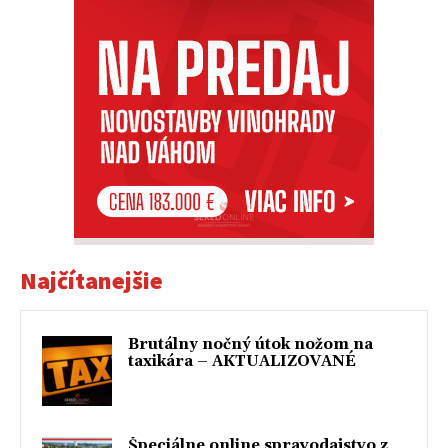
Najčítanejšie
Brutálny nočný útok nožom na
taxikára – AKTUALIZOVANÉ
Špeciálne online spravodajstvo z