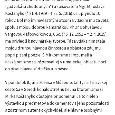
(„advokáta chudobných“) a spisovateľa Mgr. Miroslava
Košťanyho (* 21. 4. 1939 – † 22. 5. 2016) už uplynulo 10
rokov. Bol mojím nevlastným otcom a vďačím mu za veľa:
spolu s mojou dobrou kamarátkou PhDr. Bohuslavou
Vargovou-Hábovčíkovou, CSc. (* 5. 12. 1951 – † 2. 4. 2015)
ma priviedli k novinárskej tvorbe. Tá sa vďaka nim stala
mojou druhou hlavnou činnosťou a oblasťou záujmu
popri písaní poézie. S Mirkom sme si rozumeli a
navzájom sme sa inšpirovali aj v umeleckej oblasti, hoci
on písal hlavne súdničky a ja básne.
V pondelok 8. júna 2026 sa v Múzeu totality na Trnavskej
ceste 53 v Seredi konalo stretnutie, na ktorom sme si
Mirka Košťanyho dôstojne pripomenuli, a to nielen
výstavkou predmetov a dokumentov z jeho pozostalosti
a zostrihom autentických videí, ale hlavne osobnými