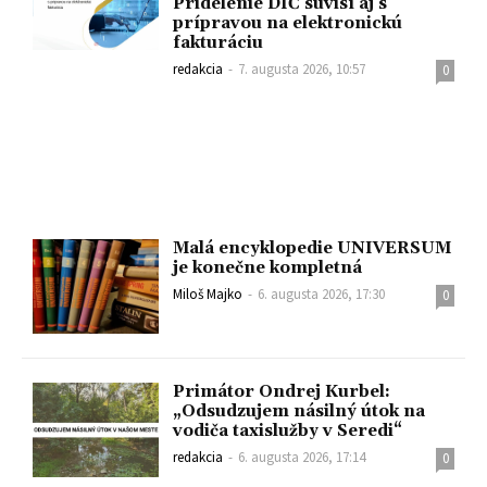
Pridelenie DIČ súvisí aj s
prípravou na elektronickú
fakturáciu
redakcia
-
7. augusta 2026, 10:57
0
Malá encyklopedie UNIVERSUM
je konečne kompletná
Miloš Majko
-
6. augusta 2026, 17:30
0
Primátor Ondrej Kurbel:
„Odsudzujem násilný útok na
vodiča taxislužby v Seredi“
redakcia
-
6. augusta 2026, 17:14
0