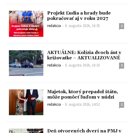
Projekt Ľudia a hrady bude
pokračovať aj v roku 2027
redakcia
-
6. augusta 2026, 16:35
0
AKTUÁLNE: Kolízia dvoch áut v
križovatke – AKTUALIZOVANÉ
redakcia
-
6. augusta 2026, 16:10
9
Majetok, ktorý prepadol štátu,
môže pomôcť ľuďom v núdzi
redakcia
-
6. augusta 2026, 14:52
0
Deň otvorených dverí na PMJ v