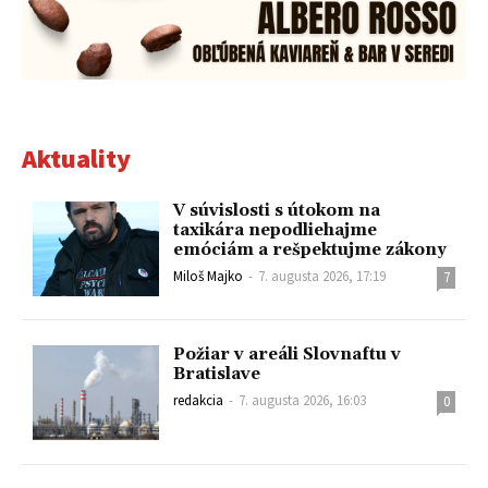
Aktuality
V súvislosti s útokom na
taxikára nepodliehajme
emóciám a rešpektujme zákony
Miloš Majko
-
7. augusta 2026, 17:19
7
Požiar v areáli Slovnaftu v
Bratislave
redakcia
-
7. augusta 2026, 16:03
0