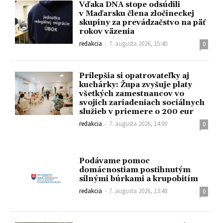
Vďaka DNA stope odsúdili
v Maďarsku člena zločineckej
skupiny za prevádzačstvo na päť
rokov väzenia
redakcia
-
7. augusta 2026, 15:40
0
Prilepšia si opatrovateľky aj
kuchárky: Župa zvyšuje platy
všetkých zamestnancov vo
svojich zariadeniach sociálnych
služieb v priemere o 200 eur
redakcia
-
7. augusta 2026, 14:00
0
Podávame pomoc
domácnostiam postihnutým
silnými búrkami a krupobitím
redakcia
-
7. augusta 2026, 13:48
0