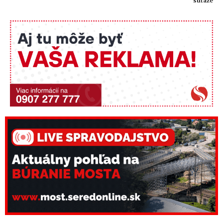
súťaže