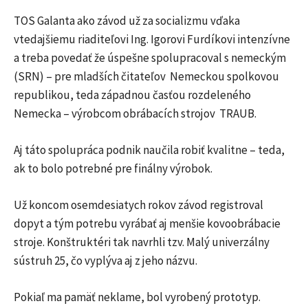
TOS Galanta ako závod už za socializmu vďaka
vtedajšiemu riaditeľovi Ing. Igorovi Furdíkovi intenzívne
a treba povedať že úspešne spolupracoval s nemeckým
(SRN) – pre mladších čitateľov Nemeckou spolkovou
republikou, teda západnou časťou rozdeleného
Nemecka – výrobcom obrábacích strojov TRAUB.
Aj táto spolupráca podnik naučila robiť kvalitne – teda,
ak to bolo potrebné pre finálny výrobok.
Už koncom osemdesiatych rokov závod registroval
dopyt a tým potrebu vyrábať aj menšie kovoobrábacie
stroje. Konštruktéri tak navrhli tzv. Malý univerzálny
sústruh 25, čo vyplýva aj z jeho názvu.
Pokiaľ ma pamäť neklame, bol vyrobený prototyp.