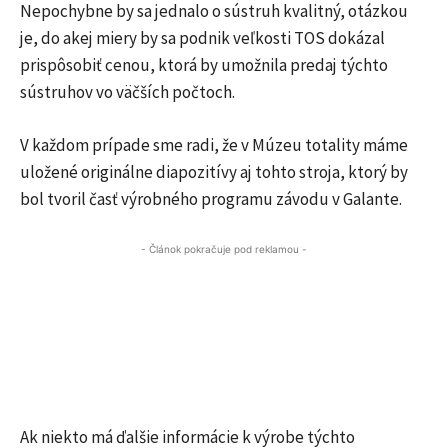
Nepochybne by sa jednalo o sústruh kvalitný, otázkou
je, do akej miery by sa podnik veľkosti TOS dokázal
prispôsobiť cenou, ktorá by umožnila predaj týchto
sústruhov vo väčších počtoch.
V každom prípade sme radi, že v Múzeu totality máme
uložené originálne diapozitívy aj tohto stroja, ktorý by
bol tvoril časť výrobného programu závodu v Galante.
- Článok pokračuje pod reklamou -
Ak niekto má ďalšie informácie k výrobe týchto