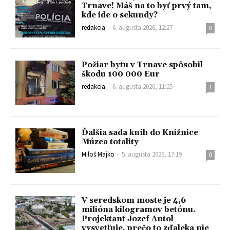
Trnave! Máš na to byť prvý tam,
kde ide o sekundy?
redakcia
-
6. augusta 2026, 12:27
0
Požiar bytu v Trnave spôsobil
škodu 100 000 Eur
redakcia
-
6. augusta 2026, 11:25
1
Ďalšia sada kníh do Knižnice
Múzea totality
Miloš Majko
-
5. augusta 2026, 17:19
0
V seredskom moste je 4,6
milióna kilogramov betónu.
Projektant Jozef Antol
vysvetľuje, prečo to zďaleka nie