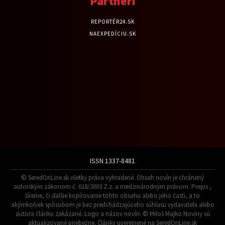
Partneri
REPORTÉR24.SK
NAEXPEDÍCIU.SK
ISSN 1337-8481
© SeredOnLine.sk všetky práva vyhradené. Obsah novín je chránený
autorským zákonom č. 618/2003 Z.z. a medzinárodným právom. Prepis ,
šírenie, či ďalšie kopírovanie tohto obsahu alebo jeho časti, a to
akýmkoľvek spôsobom je bez predchádzajúceho súhlasu vydavateľa alebo
autora článku zakázané. Logo a názov novín: © Miloš Majko Noviny sú
aktualizované priebežne. Články uverejnené na SeredOnLine.sk