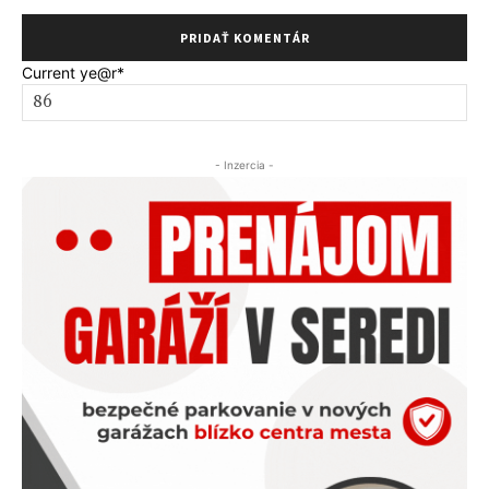
Current ye
@r
*
- Inzercia -