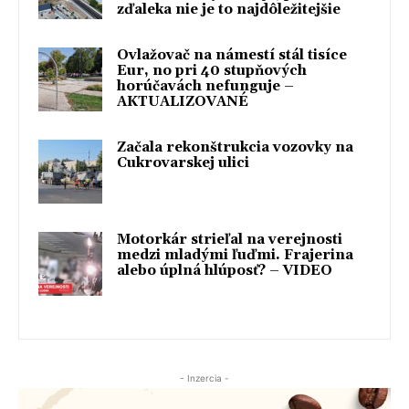
zďaleka nie je to najdôležitejšie
Ovlažovač na námestí stál tisíce
Eur, no pri 40 stupňových
horúčavách nefunguje –
AKTUALIZOVANÉ
Začala rekonštrukcia vozovky na
Cukrovarskej ulici
Motorkár strieľal na verejnosti
medzi mladými ľuďmi. Frajerina
alebo úplná hlúposť? – VIDEO
- Inzercia -