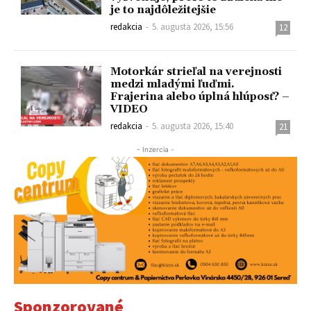
je to najdôležitejšie
redakcia
-
5. augusta 2026, 15:56
12
Motorkár strieľal na verejnosti
medzi mladými ľuďmi.
Frajerina alebo úplná hlúposť? –
VIDEO
redakcia
-
5. augusta 2026, 15:40
21
- Inzercia -
Sponzorované