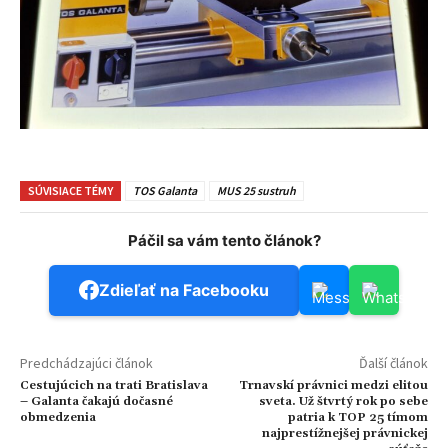
SÚVISIACE TÉMY
TOS Galanta
MUS 25 sustruh
Páčil sa vám tento článok?
Zdieľať na Facebooku
Predchádzajúci článok
Ďalší článok
Cestujúcich na trati Bratislava
Trnavskí právnici medzi elitou
– Galanta čakajú dočasné
sveta. Už štvrtý rok po sebe
obmedzenia
patria k TOP 25 tímom
najprestížnejšej právnickej