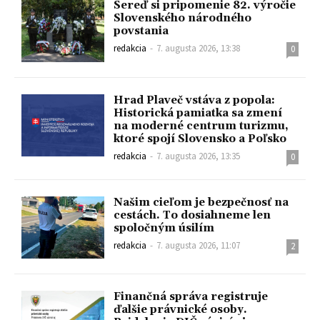
Sereď si pripomenie 82. výročie
Slovenského národného
povstania
redakcia
-
7. augusta 2026, 13:38
0
Hrad Plaveč vstáva z popola:
Historická pamiatka sa zmení
na moderné centrum turizmu,
ktoré spojí Slovensko a Poľsko
redakcia
-
7. augusta 2026, 13:35
0
Našim cieľom je bezpečnosť na
cestách. To dosiahneme len
spoločným úsilím
redakcia
-
7. augusta 2026, 11:07
2
Finančná správa registruje
ďalšie právnické osoby.