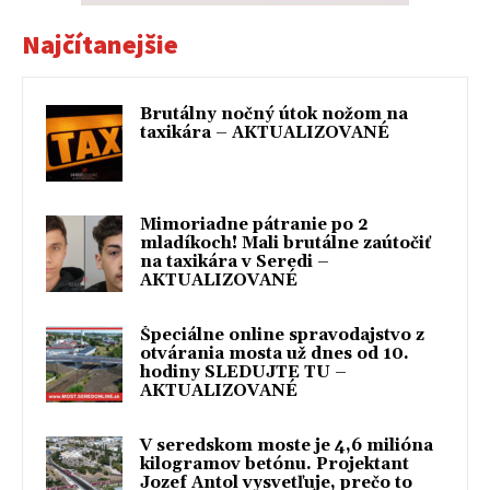
Najčítanejšie
Brutálny nočný útok nožom na
taxikára – AKTUALIZOVANÉ
Mimoriadne pátranie po 2
mladíkoch! Mali brutálne zaútočiť
na taxikára v Seredi –
AKTUALIZOVANÉ
Špeciálne online spravodajstvo z
otvárania mosta už dnes od 10.
hodiny SLEDUJTE TU –
AKTUALIZOVANÉ
V seredskom moste je 4,6 milióna
kilogramov betónu. Projektant
Jozef Antol vysvetľuje, prečo to