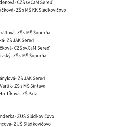
Hádenová- CZŠ sv.CaM Sereď
húčková- ZŠ s MŠ KK Sládkovičovo
eráffová- ZŠ s MŠ Šoporňa
cká- ZŠ JAK Sereď
učková- CZŠ sv.CaM Sereď
novský- ZŠ s MŠ Šoporňa
čányiová- ZŠ JAK Sereď
 Varlík- ZŠ s MŠ Šintava
Hrotíková- ZŠ Pata
Vonderka- ZUŠ Sládkovičovo
mcová- ZUŠ Sládkovičovo