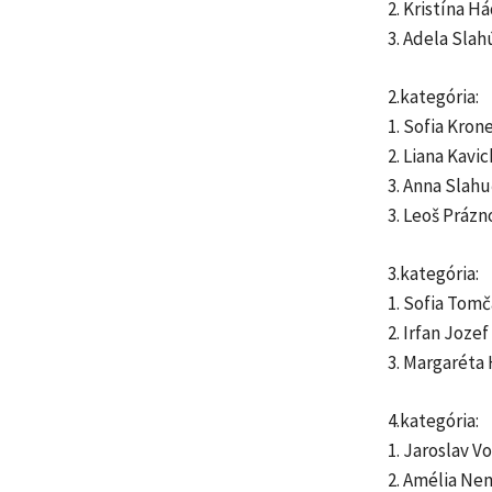
2. Kristína 
3. Adela Sla
2.kategória:
1. Sofia Kron
2. Liana Kavi
3. Anna Slah
3. Leoš Práz
3.kategória:
1. Sofia Tom
2. Irfan Jozef
3. Margaréta 
4.kategória:
1. Jaroslav 
2. Amélia Ne