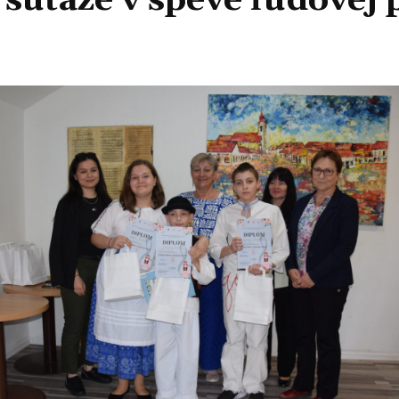
 súťaže v speve ľudovej 