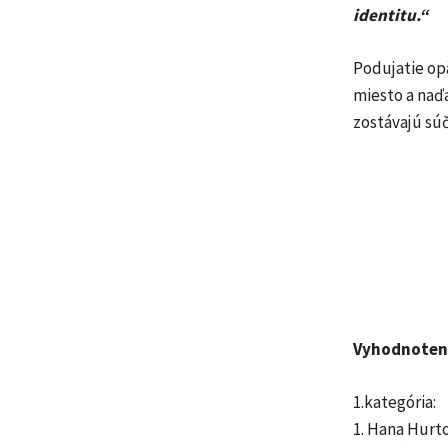
identitu.“
Podujatie op
miesto a naďa
zostávajú sú
Vyhodnoten
1.kategória:
1. Hana Hurt