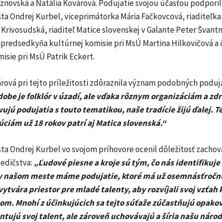
znovská a Natália Kovárová. Podujatie svojou účasťou podporili 
ta Ondrej Kurbel, viceprimátorka Mária Fačkovcová, riaditeľk
Krivosudská, riaditeľ Matice slovenskej v Galante Peter Švant
 predsedkyňa kultúrnej komisie pri MsÚ Martina Hilkovičová a 
isie pri MsÚ Patrik Eckert.
ová pri tejto príležitosti zdôraznila význam podobných poduja
dobe je folklór v úzadí, ale vďaka rôznym organizáciám a z
ujú podujatia s touto tematikou, naše tradície žijú ďalej. Te
úciám už 18 rokov patrí aj Matica slovenská.“
ta Ondrej Kurbel vo svojom príhovore ocenil dôležitosť zachov
edičstva:
„Ľudové piesne a kroje sú tým, čo nás identifikuje
 v našom meste máme podujatie, ktoré má už osemnásťročnú
ytvára priestor pre mladé talenty, aby rozvíjali svoj vzťah k
m. Mnohí z účinkujúcich sa tejto súťaže zúčastňujú opako
ntujú svoj talent, ale zároveň uchovávajú a šíria našu náro