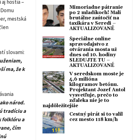
aj hostia –
Mimoriadne pátranie
a Domu
po 2 mladíkoch! Mali
brutálne zaútočiť na
ner, mestská
taxikára v Seredi –
člen
AKTUALIZOVANÉ
Špeciálne online
spravodajstvo z
otvárania mosta už
tí slovami:
dnes od 10. hodiny
SLEDUJTE TU –
druženiam,
AKTUALIZOVANÉ
ší ma, že k
V seredskom moste je
4,6 milióna
kilogramov betónu.
Projektant Jozef Antol
ávania
vysvetľuje, prečo to
zďaleka nie je to
 ako národ.
najdôležitejšie
 tradíciu a
Cestný pirát si to valil
 folklóru a
cez mesto 118 km/h
vane, čím
dnú