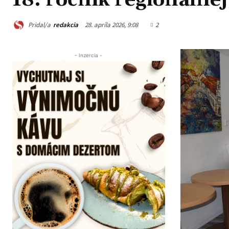
18. ročník regionálnej
Pridal/a
redakcia
28. apríla 2026, 9:08
2
- Inzercia -