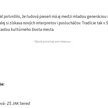
äť potvrdilo, že ľudová pieseň má aj medzi mladou generáciou 
lej si získava nových interpretov i poslucháčov. Tradície tak v 
časťou kultúrneho života mesta.
- Článok pokračuje pod reklamou -
ie:
ová- ZŠ JAK Sereď