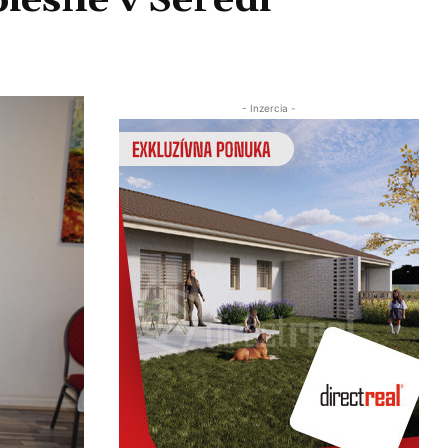
piesne v Seredi
Zdieľať
- Inzercia -