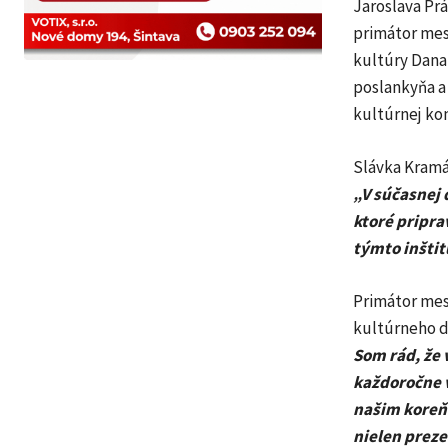
Jaroslava Prá
primátor mes
kultúry Dana 
poslankyňa a
kultúrnej kom
Slávka Kramár
„V súčasnej 
ktoré priprav
týmto inštit
Primátor mes
kultúrneho d
Som rád, že
každoročne v
našim koreňo
nielen preze