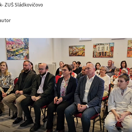
ík- ZUŠ Sládkovičovo
 autor