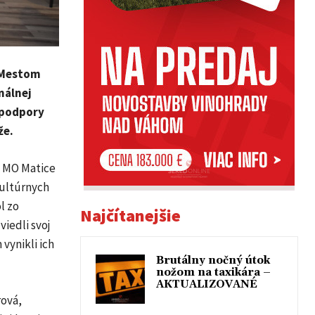
s Mestom
nálnej
u podpory
že.
a MO Matice
kultúrnych
l zo
Najčítanejšie
viedli svoj
vynikli ich
Brutálny nočný útok
nožom na taxikára –
AKTUALIZOVANÉ
rová,