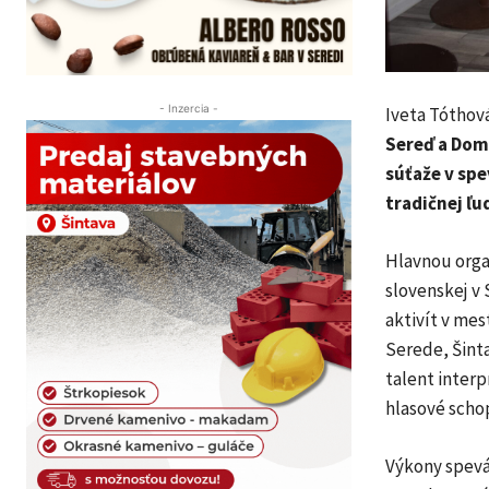
- Inzercia -
Iveta Tóthová
Sereď a Domo
súťaže v spe
tradičnej ľu
Hlavnou orga
slovenskej v
aktivít v mes
Serede, Šinta
talent inter
hlasové schop
Výkony spevá