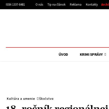
ISSN 1337-8481
O nás
Tip na článok
Reklama
Kontakty
Arch
ÚVOD
KRIMI SPRÁVY
Kultúra a umenie
Školstvo