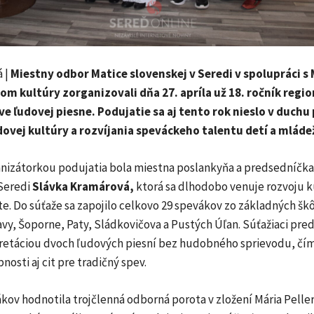
 |
Miestny odbor Matice slovenskej v Seredi v spolupráci 
m kultúry zorganizovali dňa 27. apríla už 18. ročník regio
ve ľudovej piesne. Podujatie sa aj tento rok nieslo v duch
dovej kultúry a rozvíjania speváckeho talentu detí a mláde
nizátorkou podujatia bola miestna poslankyňa a predsedníčk
 Seredi
Slávka Kramárová,
ktorá sa dlhodobo venuje rozvoju 
te. Do súťaže sa zapojilo celkovo 29 spevákov zo základných škô
vy, Šoporne, Paty, Sládkovičova a Pustých Úľan. Súťažiaci pred
pretáciou dvoch ľudových piesní bez hudobného sprievodu, čím 
nosti aj cit pre tradičný spev.
kov hodnotila trojčlenná odborná porota v zložení Mária Pelle