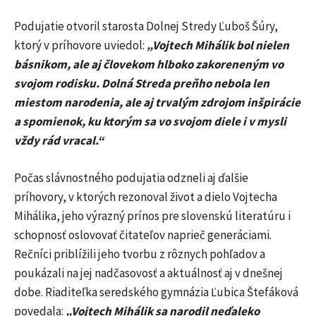
Podujatie otvoril starosta Dolnej Stredy Ľuboš Šúry,
ktorý v príhovore uviedol:
„Vojtech Mihálik bol nielen
básnikom, ale aj človekom hlboko zakoreneným vo
svojom rodisku. Dolná Streda preňho nebola len
miestom narodenia, ale aj trvalým zdrojom inšpirácie
a spomienok, ku ktorým sa vo svojom diele i v mysli
vždy rád vracal.“
Počas slávnostného podujatia odzneli aj ďalšie
príhovory, v ktorých rezonoval život a dielo Vojtecha
Mihálika, jeho výrazný prínos pre slovenskú literatúru i
schopnosť oslovovať čitateľov naprieč generáciami.
Rečníci priblížili jeho tvorbu z rôznych pohľadov a
poukázali na jej nadčasovosť a aktuálnosť aj v dnešnej
dobe. Riaditeľka seredského gymnázia Ľubica Štefáková
povedala:
„Vojtech Mihálik sa narodil neďaleko