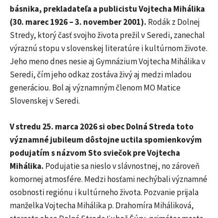
básnika, prekladateľa a publicistu Vojtecha Mihálika
(30. marec 1926 – 3. november 2001).
Rodák z Dolnej
Stredy, ktorý časť svojho života prežil v Seredi, zanechal
výraznú stopu v slovenskej literatúre i kultúrnom živote.
Jeho meno dnes nesie aj Gymnázium Vojtecha Mihálika v
Seredi, čím jeho odkaz zostáva živý aj medzi mladou
generáciou. Bol aj významným členom MO Matice
Slovenskej v Seredi.
V stredu 25. marca 2026 si obec Dolná Streda toto
významné jubileum dôstojne uctila spomienkovým
podujatím s názvom Sto sviečok pre Vojtecha
Mihálika.
Podujatie sa nieslo v slávnostnej, no zároveň
komornej atmosfére. Medzi hosťami nechýbali významné
osobnosti regiónu i kultúrneho života. Pozvanie prijala
manželka Vojtecha Mihálika p. Drahomíra Miháliková,