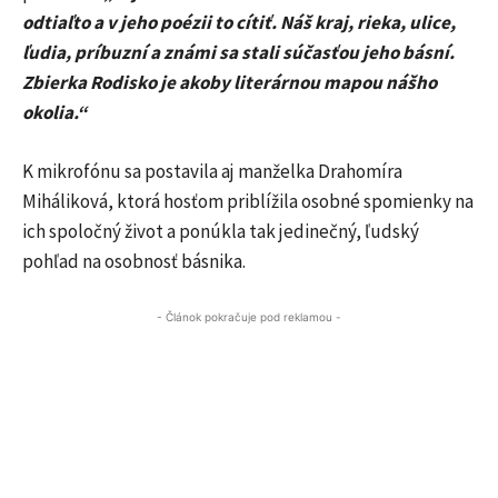
odtiaľto a v jeho poézii to cítiť. Náš kraj, rieka, ulice,
ľudia, príbuzní a známi sa stali súčasťou jeho básní.
Zbierka Rodisko je akoby literárnou mapou nášho
okolia.“
K mikrofónu sa postavila aj manželka Drahomíra
Miháliková, ktorá hosťom priblížila osobné spomienky na
ich spoločný život a ponúkla tak jedinečný, ľudský
pohľad na osobnosť básnika.
- Článok pokračuje pod reklamou -