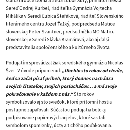
starosta obce Dolná Streda Ľuboš Šúry, primátor mesta
Sereď Ondrej Kurbel, riaditeľka Gymnázia Vojtecha
Mihálika v Seredi Ľubica Štefáková, riaditeľ Slovenského
literárneho centra Jozef Ťažký, podpredseda Matice
slovenskej Peter Svantner, predsedníčka MO Matice
slovenskej v Seredi Slávka Kramárová, ako aj ďalší
predstavitelia spoločenského a kultúrneho života.
Podujatím sprevádzal žiak seredského gymnázia Nicolas
Švec. V úvode pripomenul:
„Ubehlo sto rokov od chvíle,
keď sa začal písať príbeh, ktorý dodnes nachádza
svojich čitateľov, svojich poslucháčov… a má svoje
pokračovanie v každom z nás.“
Sto rokov
symbolizovalo aj sto sviečok, ktoré prítomní hostia
postupne zapaľovali. Súčasťou podujatia bolo aj
podpisovanie papierových anjelov, ktoré sa stali
symbolom spomienky, úcty a tichého poďakovania.