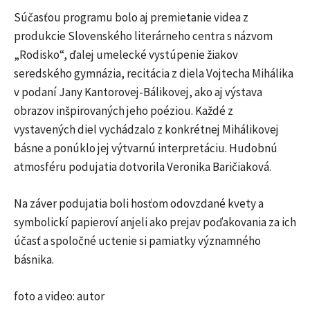
Súčasťou programu bolo aj premietanie videa z
produkcie Slovenského literárneho centra s názvom
„Rodisko“, ďalej umelecké vystúpenie žiakov
seredského gymnázia, recitácia z diela Vojtecha Mihálika
v podaní Jany Kantorovej-Bálikovej, ako aj výstava
obrazov inšpirovaných jeho poéziou. Každé z
vystavených diel vychádzalo z konkrétnej Mihálikovej
básne a ponúklo jej výtvarnú interpretáciu. Hudobnú
atmosféru podujatia dotvorila Veronika Baričiaková.
Na záver podujatia boli hosťom odovzdané kvety a
symbolickí papieroví anjeli ako prejav poďakovania za ich
účasť a spoločné uctenie si pamiatky významného
básnika.
foto a video: autor