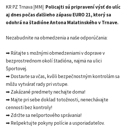
KR PZ Trnava |MM|
Policajti sú pripravení výsť do ulíc
aj dnes počas ďalšieho zápasu EURO 21, ktorý sa
odohrá na štadióne Antona Malatinského v Trnave.
Nezabudnite na obmedzenia a naše odporúčania:
➡ Rátajte s možnými obmedzeniami v doprave v
bezprostrednom okolí štadióna, najmä na ulici
Športovej.
➡ Dostavte sa včas, kvôli bezpečnostným kontrolám sa
môžu vytvárať rady pri vstupe.
➡ Zakázané predmety nechajte doma!
➡ Majte pri sebe doklad totožnosti, nenechávajte
cennosti bez kontroly!
➡ Zdržte sa nešportového správania!
➡ Rešpektujte pokyny polície a usporiadateľov.