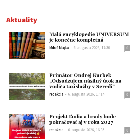
Aktuality
Malá encyklopedie UNIVERSUM
je konečne kompletná
Miloš Majko
-
6. augusta 2026, 17:30
0
Primátor Ondrej Kurbel:
„Odsudzujem násilný útok na
vodiča taxislužby v Seredi“
redakcia
-
6. augusta 2026, 17:14
0
Projekt Ľudia a hrady bude
pokračovať aj v roku 2027
redakcia
-
6. augusta 2026, 16:35
0