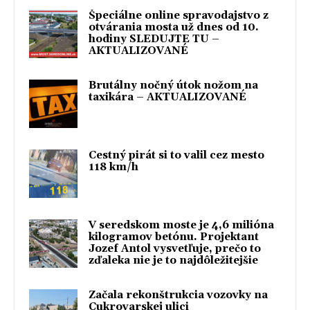
Špeciálne online spravodajstvo z
otvárania mosta už dnes od 10.
hodiny SLEDUJTE TU –
AKTUALIZOVANÉ
Brutálny nočný útok nožom na
taxikára – AKTUALIZOVANÉ
Cestný pirát si to valil cez mesto
118 km/h
V seredskom moste je 4,6 milióna
kilogramov betónu. Projektant
Jozef Antol vysvetľuje, prečo to
zďaleka nie je to najdôležitejšie
Začala rekonštrukcia vozovky na
Cukrovarskej ulici