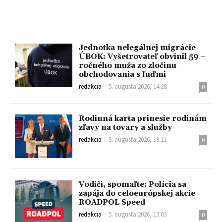
Jednotka nelegálnej migrácie
ÚBOK: Vyšetrovateľ obvinil 59 –
ročného muža zo zločinu
obchodovania s ľuďmi
redakcia
-
5. augusta 2026, 14:28
0
Rodinná karta prinesie rodinám
zľavy na tovary a služby
redakcia
-
5. augusta 2026, 13:11
0
Vodiči, spomaľte: Polícia sa
zapája do celoeurópskej akcie
ROADPOL Speed
redakcia
-
5. augusta 2026, 13:03
0