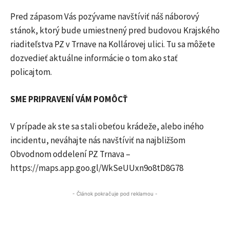
Pred zápasom Vás pozývame navštíviť náš náborový
stánok, ktorý bude umiestnený pred budovou Krajského
riaditeľstva PZ v Trnave na Kollárovej ulici. Tu sa môžete
dozvedieť aktuálne informácie o tom ako stať
policajtom.
SME PRIPRAVENÍ VÁM POMÔCŤ
V prípade ak ste sa stali obeťou krádeže, alebo iného
incidentu, neváhajte nás navštíviť na najbližšom
Obvodnom oddelení PZ Trnava –
https://maps.app.goo.gl/WkSeUUxn9o8tD8G78
- Článok pokračuje pod reklamou -