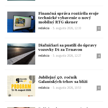
Finančná správa rozšírila svoje
technické vybavenie o nový
mobilný RTG skener
redakcia
-
5. augusta 2026, 12:33
0
Diaľničiari sa pustili do úpravy
vozovky D1 za Trnavou
redakcia
-
5. augusta 2026, 12:27
4
Jubilejný 40. ročník
Galantských trhov sa blíži
redakcia
-
5. augusta 2026, 10:53
0