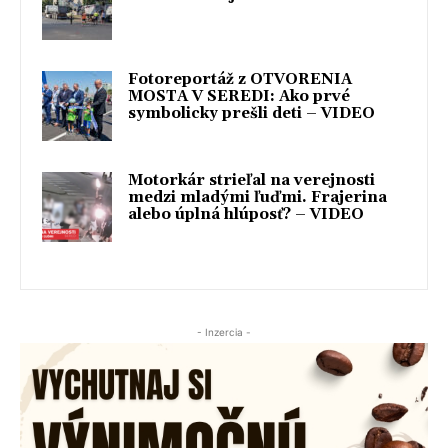
Fotoreportáž z OTVORENIA
MOSTA V SEREDI: Ako prvé
symbolicky prešli deti – VIDEO
Motorkár strieľal na verejnosti
medzi mladými ľuďmi. Frajerina
alebo úplná hlúposť? – VIDEO
- Inzercia -