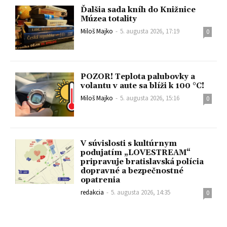
Ďalšia sada kníh do Knižnice
Múzea totality
Miloš Majko
-
5. augusta 2026, 17:19
0
POZOR! Teplota palubovky a
volantu v aute sa blíži k 100 °C!
Miloš Majko
-
5. augusta 2026, 15:16
0
V súvislosti s kultúrnym
podujatím „LOVESTREAM“
pripravuje bratislavská polícia
dopravné a bezpečnostné
opatrenia
redakcia
-
5. augusta 2026, 14:35
0