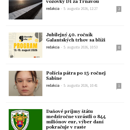
vozovky D1 za Trnavou
redakcia
-
5. augusta 2026, 12:27
2
Jubilejný 40. ročník
Galantských trhov sa blíži
redakcia
-
5. augusta 2026, 10:53
0
Polícia pátra po 15-ročnej
Sabine
redakcia
-
5. augusta 2026, 10:41
1
Daňové príjmy štátu
medziročne vzrástli o 844
miliónov eur, výber daní
pokračuje v raste