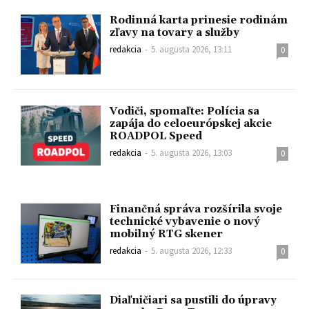
Rodinná karta prinesie rodinám
zľavy na tovary a služby
redakcia
-
5. augusta 2026, 13:11
0
Vodiči, spomaľte: Polícia sa
zapája do celoeurópskej akcie
ROADPOL Speed
redakcia
-
5. augusta 2026, 13:03
0
Finančná správa rozšírila svoje
technické vybavenie o nový
mobilný RTG skener
redakcia
-
5. augusta 2026, 12:33
0
Diaľničiari sa pustili do úpravy