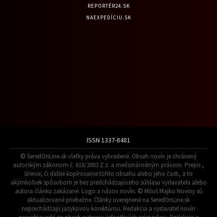
REPORTÉR24.SK
NAEXPEDÍCIU.SK
ISSN 1337-8481
© SeredOnLine.sk všetky práva vyhradené. Obsah novín je chránený
autorským zákonom č. 618/2003 Z.z. a medzinárodným právom. Prepis ,
šírenie, či ďalšie kopírovanie tohto obsahu alebo jeho časti, a to
akýmkoľvek spôsobom je bez predchádzajúceho súhlasu vydavateľa alebo
autora článku zakázané. Logo a názov novín: © Miloš Majko Noviny sú
aktualizované priebežne. Články uverejnené na SeredOnLine.sk
neprechádzajú jazykovou korektúrou. Redakcia a vydavateľ novín