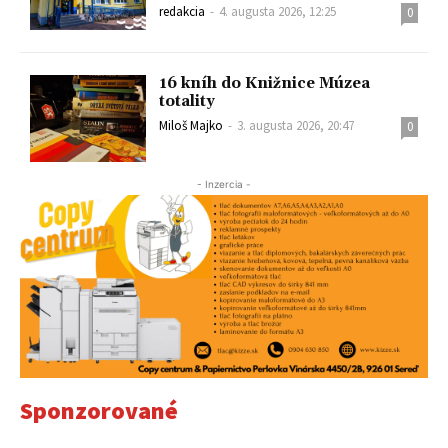
redakcia
-
4. augusta 2026, 12:25
0
16 kníh do Knižnice Múzea
totality
Miloš Majko
-
3. augusta 2026, 20:47
0
- Inzercia -
Sponzorované