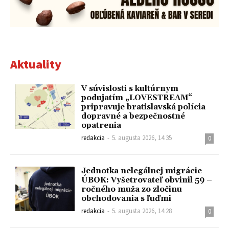
Aktuality
V súvislosti s kultúrnym
podujatím „LOVESTREAM“
pripravuje bratislavská polícia
dopravné a bezpečnostné
opatrenia
redakcia
-
5. augusta 2026, 14:35
0
Jednotka nelegálnej migrácie
ÚBOK: Vyšetrovateľ obvinil 59 –
ročného muža zo zločinu
obchodovania s ľuďmi
redakcia
-
5. augusta 2026, 14:28
0