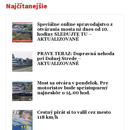
Najčítanejšie
Špeciálne online spravodajstvo z
otvárania mosta už dnes od 10.
hodiny SLEDUJTE TU –
AKTUALIZOVANÉ
PRÁVE TERAZ: Dopravná nehoda
pri Dolnej Strede –
AKTUALIZOVANÉ
Most sa otvára v pondelok. Pre
motoristov bude sprístupnený
najneskôr o 14.00 hod.
Cestný pirát si to valil cez mesto
118 km/h