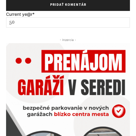
Current ye
@r
*
- Inzercia -