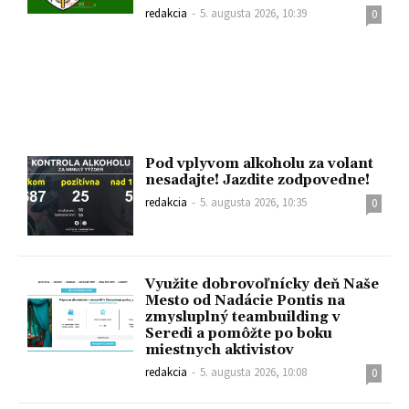
redakcia
-
5. augusta 2026, 10:39
0
Pod vplyvom alkoholu za volant
nesadajte! Jazdite zodpovedne!
redakcia
-
5. augusta 2026, 10:35
0
Využite dobrovoľnícky deň Naše
Mesto od Nadácie Pontis na
zmysluplný teambuilding v
Seredi a pomôžte po boku
miestnych aktivistov
redakcia
-
5. augusta 2026, 10:08
0