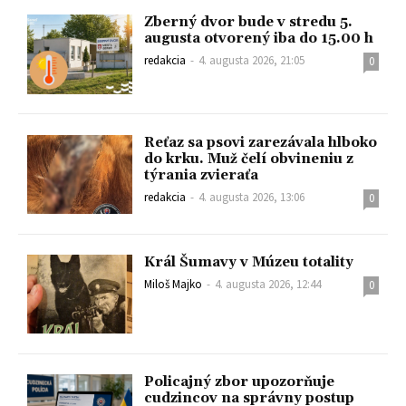
Zberný dvor bude v stredu 5.
augusta otvorený iba do 15.00 h
redakcia
-
4. augusta 2026, 21:05
0
Reťaz sa psovi zarezávala hlboko
do krku. Muž čelí obvineniu z
týrania zvieraťa
redakcia
-
4. augusta 2026, 13:06
0
Král Šumavy v Múzeu totality
Miloš Majko
-
4. augusta 2026, 12:44
0
Policajný zbor upozorňuje
cudzincov na správny postup