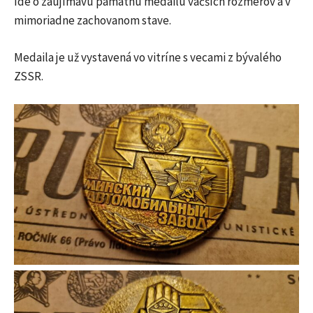
Ide o zaujímavú pamätnú medailu väčších rozmerov a v
mimoriadne zachovanom stave.
Medaila je už vystavená vo vitríne s vecami z bývalého
ZSSR.