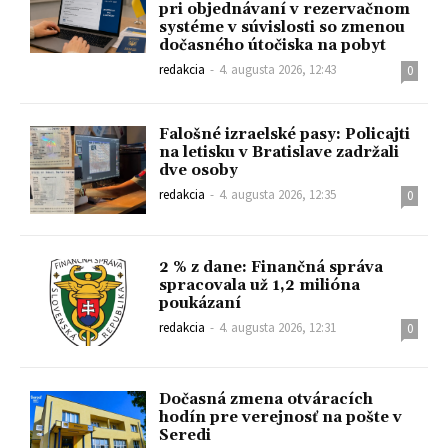
pri objednávaní v rezervačnom
systéme v súvislosti so zmenou
dočasného útočiska na pobyt
redakcia
-
4. augusta 2026, 12:43
0
Falošné izraelské pasy: Policajti
na letisku v Bratislave zadržali
dve osoby
redakcia
-
4. augusta 2026, 12:35
0
2 % z dane: Finančná správa
spracovala už 1,2 milióna
poukázaní
redakcia
-
4. augusta 2026, 12:31
0
Dočasná zmena otváracích
hodín pre verejnosť na pošte v
Seredi