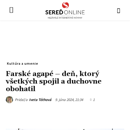
Kultúra a umenie
Farské agapé – deň, ktorý
všetkých spojil a duchovne
obohatil
9. júna 2024, 21:34
1
Pridal/a
Iveta Tóthová