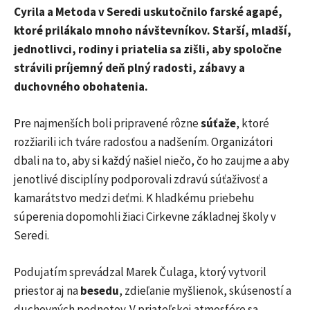
Cyrila a Metoda v Seredi uskutočnilo farské agapé,
ktoré prilákalo mnoho návštevníkov. Starší, mladší,
jednotlivci, rodiny i priatelia sa zišli, aby spoločne
strávili príjemný deň plný radosti, zábavy a
duchovného obohatenia.
Pre najmenších boli pripravené rôzne
súťaže
, ktoré
rozžiarili ich tváre radosťou a nadšením. Organizátori
dbali na to, aby si každý našiel niečo, čo ho zaujme a aby
jenotlivé disciplíny podporovali zdravú súťaživosť a
kamarátstvo medzi deťmi. K hladkému priebehu
súperenia dopomohli žiaci Cirkevne základnej školy v
Seredi.
Podujatím sprevádzal Marek Čulaga, ktorý vytvoril
priestor aj na
besedu
, zdieľanie myšlienok, skúseností a
duchovných podnetov. V priateľskej atmosfére sa