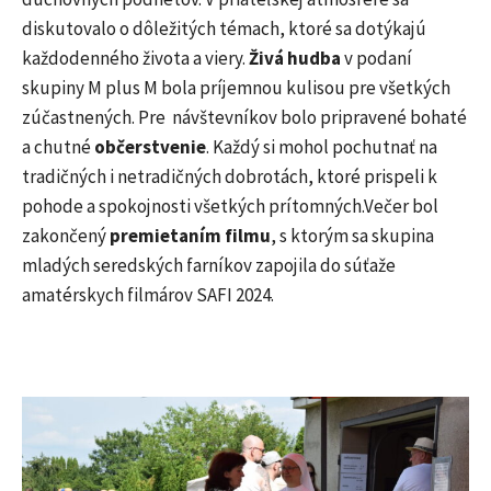
diskutovalo o dôležitých témach, ktoré sa dotýkajú
každodenného života a viery.
Živá hudba
v podaní
skupiny M plus M bola príjemnou kulisou pre všetkých
zúčastnených. Pre návštevníkov bolo pripravené bohaté
a chutné
občerstvenie
. Každý si mohol pochutnať na
tradičných i netradičných dobrotách, ktoré prispeli k
pohode a spokojnosti všetkých prítomných.Večer bol
zakončený
premietaním filmu
, s ktorým sa skupina
mladých seredských farníkov zapojila do súťaže
amatérskych filmárov SAFI 2024.