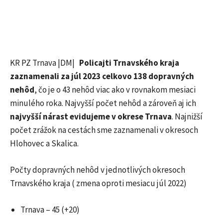
KR PZ Trnava |DM|
Policajti Trnavského kraja
zaznamenali za júl 2023 celkovo 138 dopravných
nehôd
, čo je o 43 nehôd viac ako v rovnakom mesiaci
minulého roka. Najvyšší počet nehôd a zároveň aj ich
najvyšší nárast evidujeme v okrese Trnava
. Najnižší
počet zrážok na cestách sme zaznamenali v okresoch
Hlohovec a Skalica.
Počty dopravných nehôd v jednotlivých okresoch
Trnavského kraja ( zmena oproti mesiacu júl 2022)
Trnava – 45 (+20)