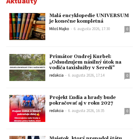
Aktuality
Malá encyklopedie UNIVERSUM
je konečne kompletná
Miloš Majko
-
6. augusta 2026, 17:30
0
Primátor Ondrej Kurbel:
„Odsudzujem násilný útok na
vodiča taxislužby v Seredi“
redakcia
-
6. augusta 2026, 17:14
0
Projekt Ľudia a hrady bude
pokračovať aj v roku 2027
redakcia
-
6. augusta 2026, 16:35
0
Majetok, ktorý prepadol štátu,