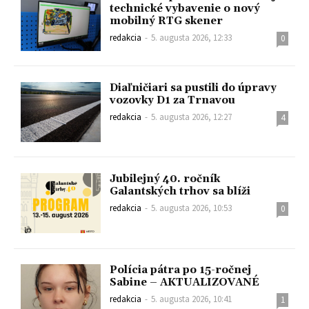
technické vybavenie o nový
mobilný RTG skener
redakcia
-
5. augusta 2026, 12:33
0
Diaľničiari sa pustili do úpravy
vozovky D1 za Trnavou
redakcia
-
5. augusta 2026, 12:27
4
Jubilejný 40. ročník
Galantských trhov sa blíži
redakcia
-
5. augusta 2026, 10:53
0
Polícia pátra po 15-ročnej
Sabine – AKTUALIZOVANÉ
redakcia
-
5. augusta 2026, 10:41
1