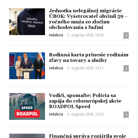
Jednotka nelegálnej migrácie
ÚBOK: Vyšetrovateľ obvinil 59 –
ročného muža zo zločinu
obchodovania s ľuďmi
redakcia
-
5. augusta 2026, 14:28
0
Rodinná karta prinesie rodinám
zľavy na tovary a služby
redakcia
-
5. augusta 2026, 13:11
1
Vodiči, spomaľte: Polícia sa
zapája do celoeurópskej akcie
ROADPOL Speed
redakcia
-
5. augusta 2026, 13:03
0
Finančná správa rozšírila svoje