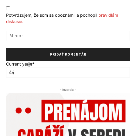
Komentár:
Potvrdzujem, že som sa oboznámil a pochopil
pravidlám
diskusie.
Me
Current ye
@r
*
- Inzercia -