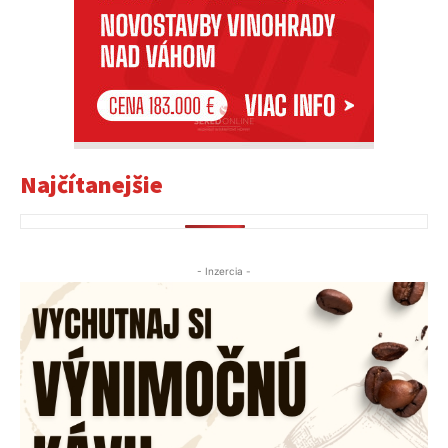
Najčítanejšie
- Inzercia -