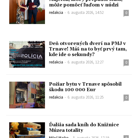
môže pomôcť ľuďom v núdzi
redakcia
-
6. augusta 2026, 14:52
0
Deň otvorených dverí na PMJ v
Trnave! Máš na to byť prvý tam,
kde ide o sekundy?
redakcia
-
6. augusta 2026, 12:27
0
Požiar bytu v Trnave spôsobil
škodu 100 000 Eur
redakcia
-
6. augusta 2026, 11:25
0
Ďalšia sada kníh do Knižnice
Múzea totality
Miloš Majko
-
5. augusta 2026, 17:19