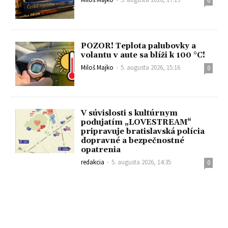
0
POZOR! Teplota palubovky a
volantu v aute sa blíži k 100 °C!
Miloš Majko
-
5. augusta 2026, 15:16
0
V súvislosti s kultúrnym
podujatím „LOVESTREAM“
pripravuje bratislavská polícia
dopravné a bezpečnostné
opatrenia
redakcia
-
5. augusta 2026, 14:35
0