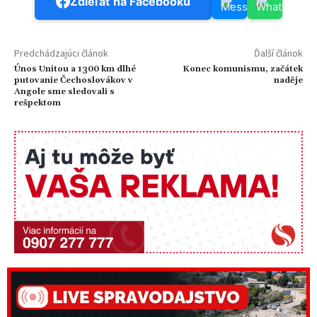
Zdieľať na Facebooku
Predchádzajúci článok
Ďalší článok
Únos Unitou a 1300 km dlhé
Konec komunismu, začátek
putovanie Čechoslovákov v
naděje
Angole sme sledovali s
rešpektom