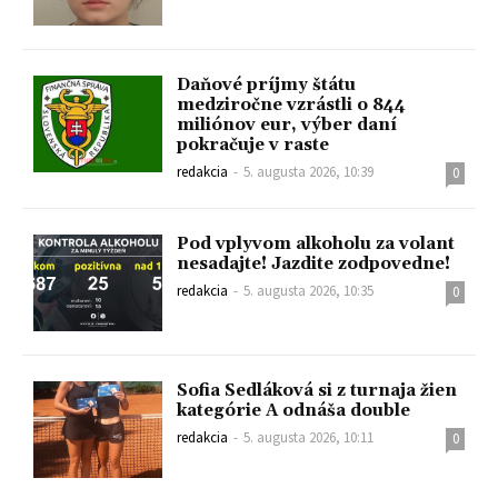
Daňové príjmy štátu
medziročne vzrástli o 844
miliónov eur, výber daní
pokračuje v raste
redakcia
-
5. augusta 2026, 10:39
0
Pod vplyvom alkoholu za volant
nesadajte! Jazdite zodpovedne!
redakcia
-
5. augusta 2026, 10:35
0
Sofia Sedláková si z turnaja žien
kategórie A odnáša double
redakcia
-
5. augusta 2026, 10:11
0