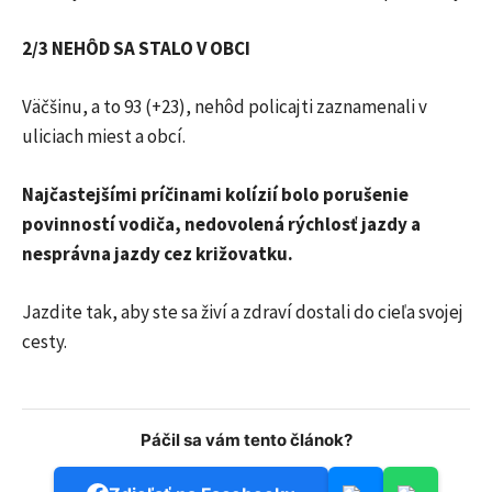
2/3 NEHÔD SA STALO V OBCI
Väčšinu, a to 93 (+23), nehôd policajti zaznamenali v
uliciach miest a obcí.
Najčastejšími príčinami kolízií bolo porušenie
povinností vodiča, nedovolená rýchlosť jazdy a
nesprávna jazdy cez križovatku.
Jazdite tak, aby ste sa živí a zdraví dostali do cieľa svojej
cesty.
Páčil sa vám tento článok?