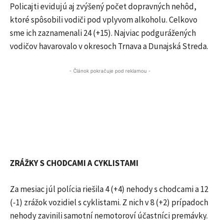
Policajti evidujú aj zvýšený počet dopravných nehôd,
ktoré spôsobili vodiči pod vplyvom alkoholu. Celkovo
sme ich zaznamenali 24 (+15). Najviac podgurážených
vodičov havarovalo v okresoch Trnava a Dunajská Streda.
- Článok pokračuje pod reklamou -
ZRÁŽKY S CHODCAMI A CYKLISTAMI
Za mesiac júl polícia riešila 4 (+4) nehody s chodcami a 12
(-1) zrážok vozidiel s cyklistami. Z nich v 8 (+2) prípadoch
nehody zavinili samotní nemotoroví účastníci premávky.