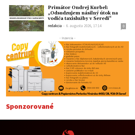
Primátor Ondrej Kurbel:
„Odsudzujem násilný útok na
vodiča taxislužby v Seredi“
redakcia
-
6. augusta 2026, 17:14
0
- Inzercia -
Sponzorované