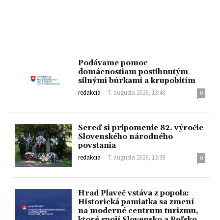
Podávame pomoc
domácnostiam postihnutým
silnými búrkami a krupobitím
redakcia
-
7. augusta 2026, 13:48
0
Sereď si pripomenie 82. výročie
Slovenského národného
povstania
redakcia
-
7. augusta 2026, 13:38
0
Hrad Plaveč vstáva z popola:
Historická pamiatka sa zmení
na moderné centrum turizmu,
ktoré spojí Slovensko a Poľsko