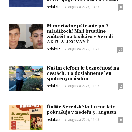
redakcia
-
7. augusta 2026, 13:35
0
Mimoriadne pátranie po 2
mladíkoch! Mali brutálne
zaútočiť na taxikára v Seredi –
AKTUALIZOVANÉ
redakcia
-
7. augusta 2026, 11:23
60
Našim cieľom je bezpečnosť na
cestách. To dosiahneme len
spoločným úsilím
redakcia
-
7. augusta 2026, 11:07
2
Ďalšie Seredské kultúrne leto
pokračuje v nedeľu 9. augusta
redakcia
-
7. augusta 2026, 11:03
0