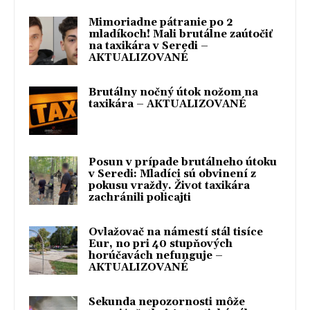
Mimoriadne pátranie po 2
mladíkoch! Mali brutálne zaútočiť
na taxikára v Seredi –
AKTUALIZOVANÉ
Brutálny nočný útok nožom na
taxikára – AKTUALIZOVANÉ
Posun v prípade brutálneho útoku
v Seredi: Mladíci sú obvinení z
pokusu vraždy. Život taxikára
zachránili policajti
Ovlažovač na námestí stál tisíce
Eur, no pri 40 stupňových
horúčavách nefunguje –
AKTUALIZOVANÉ
Sekunda nepozornosti môže