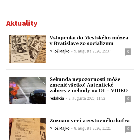
Aktuality
Vstupenka do Mestského múzea
v Bratislave zo socializmu
Miloš Majko
-
9. augusta 2026, 15:37
0
Sekunda nepozornosti môže
zmeniť všetko! Autentické
zábery z nehody na D1 – VIDEO
redakcia
-
8. augusta 2026, 11:52
0
Zoznam vecí z cestovného kufra
Miloš Majko
-
8. augusta 2026, 11:21
0