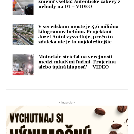
zmeniť všetko! Autentické zábery z
nehody na D1 – VIDEO
V seredskom moste je 4,6 milióna
kilogramov betónu. Projektant
Jozef Antol vysvetľuje, prečo to
zďaleka nie je to najdôležitejšie
Motorkár strieľal na verejnosti
medzi mladými ľuďmi. Frajerina
alebo úplná hlúposť? – VIDEO
- Inzercia -