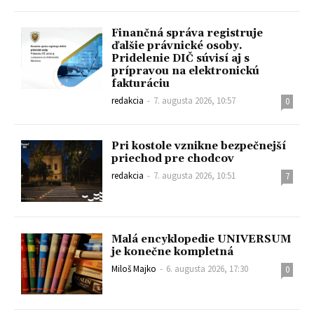
Finančná správa registruje
ďalšie právnické osoby.
Pridelenie DIČ súvisí aj s
prípravou na elektronickú
fakturáciu
redakcia
-
7. augusta 2026, 10:57
0
Pri kostole vznikne bezpečnejší
priechod pre chodcov
redakcia
-
7. augusta 2026, 10:51
7
Malá encyklopedie UNIVERSUM
je konečne kompletná
Miloš Majko
-
6. augusta 2026, 17:30
0