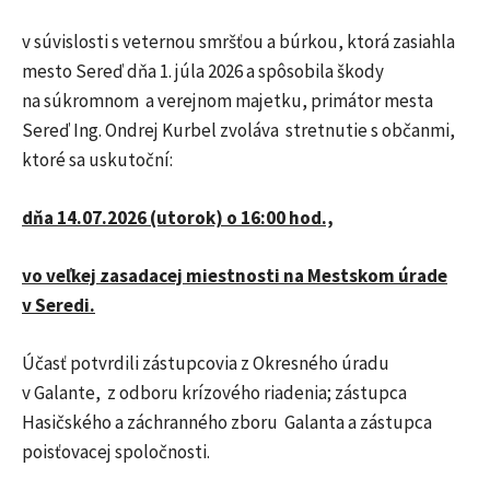
v súvislosti s veternou smršťou a búrkou, ktorá zasiahla
mesto Sereď dňa 1. júla 2026 a spôsobila škody
na súkromnom a verejnom majetku, primátor mesta
Sereď Ing. Ondrej Kurbel zvoláva stretnutie s občanmi,
ktoré sa uskutoční:
dňa 14.07.2026 (utorok) o 16:00 hod.,
vo veľkej zasadacej miestnosti na Mestskom úrade
v Seredi.
Účasť potvrdili zástupcovia z Okresného úradu
v Galante, z odboru krízového riadenia; zástupca
Hasičského a záchranného zboru Galanta a zástupca
poisťovacej spoločnosti.