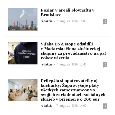
Požiar v areáli Slovnaftu v
Bratislave
redakcia
-
7. augusta 2026, 16:03
0
Vďaka DNA stope odsúdili
v Maďarsku člena zločineckej
skupiny za prevádzačstvo na päť
rokov väzenia
redakcia
-
7. augusta 2026, 15:40
0
Prilepšia si opatrovateľky aj
kuchárky: Župa zvyšuje platy
všetkých zamestnancov vo
svojich zariadeniach sociálnych
služieb v priemere o 200 eur
redakcia
-
7. augusta 2026, 14:00
4