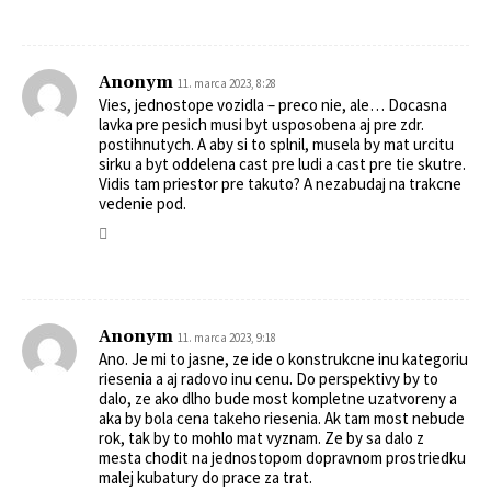
Anonym
11. marca 2023, 8:28
Vies, jednostope vozidla – preco nie, ale… Docasna
lavka pre pesich musi byt usposobena aj pre zdr.
postihnutych. A aby si to splnil, musela by mat urcitu
sirku a byt oddelena cast pre ludi a cast pre tie skutre.
Vidis tam priestor pre takuto? A nezabudaj na trakcne
vedenie pod.
Anonym
11. marca 2023, 9:18
Ano. Je mi to jasne, ze ide o konstrukcne inu kategoriu
riesenia a aj radovo inu cenu. Do perspektivy by to
dalo, ze ako dlho bude most kompletne uzatvoreny a
aka by bola cena takeho riesenia. Ak tam most nebude
rok, tak by to mohlo mat vyznam. Ze by sa dalo z
mesta chodit na jednostopom dopravnom prostriedku
malej kubatury do prace za trat.