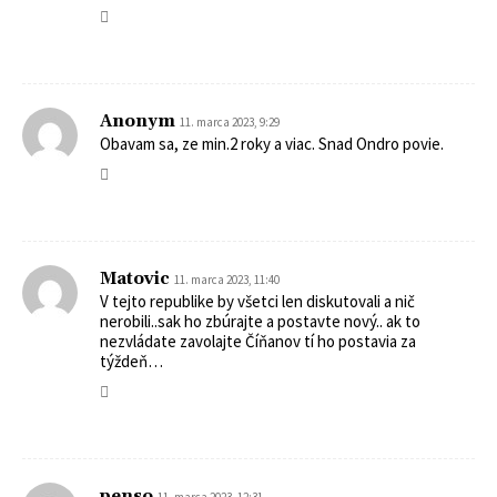
Anonym
11. marca 2023, 9:29
Obavam sa, ze min.2 roky a viac. Snad Ondro povie.
Matovic
11. marca 2023, 11:40
V tejto republike by všetci len diskutovali a nič
nerobili..sak ho zbúrajte a postavte nový.. ak to
nezvládate zavolajte Číňanov tí ho postavia za
týždeň…
penso