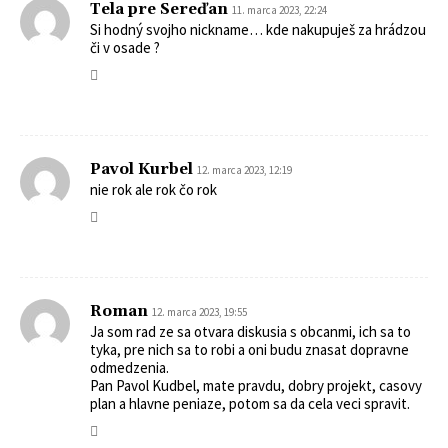
Tela pre Sereďan
11. marca 2023, 22:24
Si hodný svojho nickname… kde nakupuješ za hrádzou
či v osade ?
Pavol Kurbel
12. marca 2023, 12:19
nie rok ale rok čo rok
Roman
12. marca 2023, 19:55
Ja som rad ze sa otvara diskusia s obcanmi, ich sa to
tyka, pre nich sa to robi a oni budu znasat dopravne
odmedzenia.
Pan Pavol Kudbel, mate pravdu, dobry projekt, casovy
plan a hlavne peniaze, potom sa da cela veci spravit.