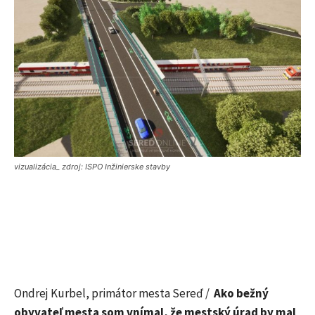
vizualizácia_ zdroj: ISPO Inžinierske stavby
Ondrej Kurbel, primátor mesta Sereď /
Ako bežný
obyvateľ mesta som vnímal, že mestský úrad by mal