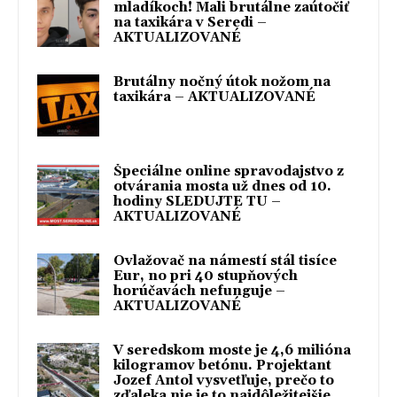
mladíkoch! Mali brutálne zaútočiť
na taxikára v Seredi –
AKTUALIZOVANÉ
Brutálny nočný útok nožom na
taxikára – AKTUALIZOVANÉ
Špeciálne online spravodajstvo z
otvárania mosta už dnes od 10.
hodiny SLEDUJTE TU –
AKTUALIZOVANÉ
Ovlažovač na námestí stál tisíce
Eur, no pri 40 stupňových
horúčavách nefunguje –
AKTUALIZOVANÉ
V seredskom moste je 4,6 milióna
kilogramov betónu. Projektant
Jozef Antol vysvetľuje, prečo to
zďaleka nie je to najdôležitejšie