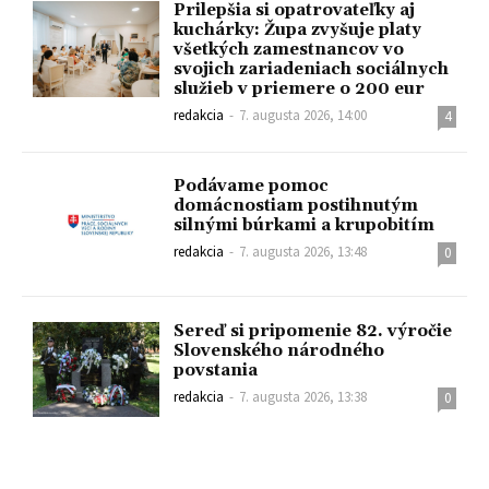
Prilepšia si opatrovateľky aj
kuchárky: Župa zvyšuje platy
všetkých zamestnancov vo
svojich zariadeniach sociálnych
služieb v priemere o 200 eur
redakcia
-
7. augusta 2026, 14:00
4
Podávame pomoc
domácnostiam postihnutým
silnými búrkami a krupobitím
redakcia
-
7. augusta 2026, 13:48
0
Sereď si pripomenie 82. výročie
Slovenského národného
povstania
redakcia
-
7. augusta 2026, 13:38
0