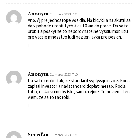
Anonym
11. marca 2023, 7:01
Ano. Aj pre jednostope vozidla. Na bicykli a na skutri sa
da v pohode urobit tych 5 az 10 km do prace. Da sa to
urobit a poskytne to neporovnatelne vyssiu mobilitu
pre vacsie mnozstvo ludi nez len lavka pre pesich.
Anonym
11. marca 2023, 7:10
Da sa to urobit tak, ze standard vyplyvajuci zo zakona
zaplati investor a nadstandard doplati mesto. Podla
toho, o aku sumu by islo, samozrejme. To neviem. Len
viem, ze sa to tak robi.
Sereďan
11. marca 2023, 7:38