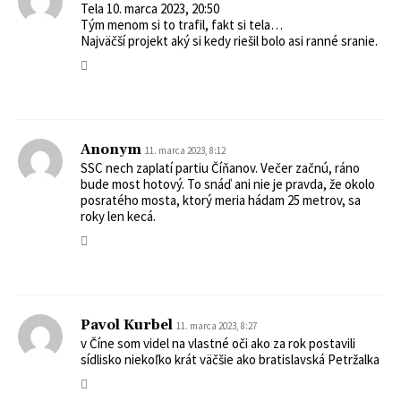
Tela 10. marca 2023, 20:50
Tým menom si to trafil, fakt si tela…
Najväčší projekt aký si kedy riešil bolo asi ranné sranie.
Anonym
11. marca 2023, 8:12
SSC nech zaplatí partiu Číňanov. Večer začnú, ráno
bude most hotový. To snáď ani nie je pravda, že okolo
posratého mosta, ktorý meria hádam 25 metrov, sa
roky len kecá.
Pavol Kurbel
11. marca 2023, 8:27
v Číne som videl na vlastné oči ako za rok postavili
sídlisko niekoľko krát väčšie ako bratislavská Petržalka