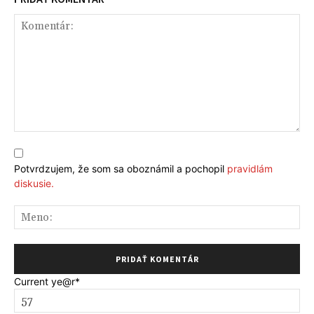
Komentár:
Potvrdzujem, že som sa oboznámil a pochopil
pravidlám
diskusie.
Me
Current ye
@r
*