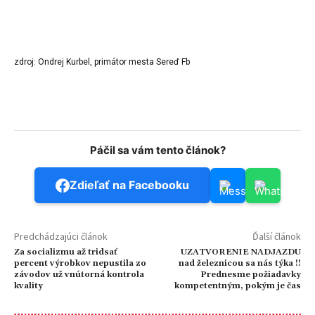
zdroj: Ondrej Kurbel, primátor mesta Sereď Fb
Páčil sa vám tento článok?
Zdieľať na Facebooku
Predchádzajúci článok
Ďalší článok
Za socializmu až tridsať
UZATVORENIE NADJAZDU
percent výrobkov nepustila zo
nad železnicou sa nás týka !!
závodov už vnútorná kontrola
Prednesme požiadavky
kvality
kompetentným, pokým je čas