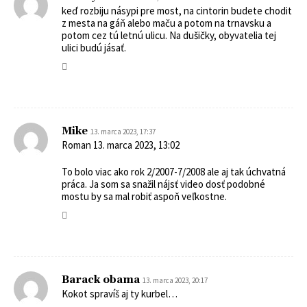
keď rozbiju násypi pre most, na cintorin budete chodit
z mesta na gáň alebo maču a potom na trnavsku a
potom cez tú letnú ulicu. Na dušičky, obyvatelia tej
ulici budú jásať.
Mike
13. marca 2023, 17:37
Roman 13. marca 2023, 13:02
To bolo viac ako rok 2/2007-7/2008 ale aj tak úchvatná
práca. Ja som sa snažil nájsť video dosť podobné
mostu by sa mal robiť aspoň veľkostne.
Barack obama
13. marca 2023, 20:17
Kokot spravíš aj ty kurbel…