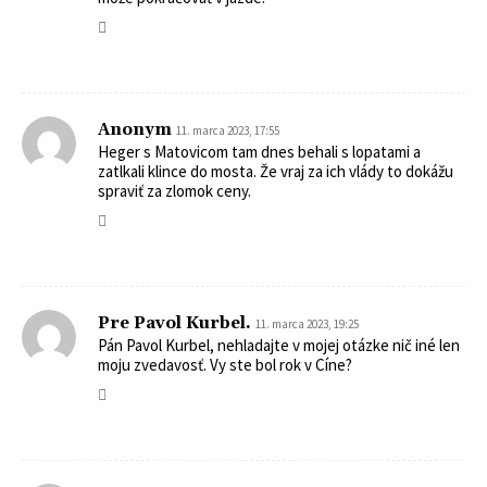
Anonym
11. marca 2023, 17:55
Heger s Matovicom tam dnes behali s lopatami a
zatlkali klince do mosta. Že vraj za ich vlády to dokážu
spraviť za zlomok ceny.
Pre Pavol Kurbel.
11. marca 2023, 19:25
Pán Pavol Kurbel, nehladajte v mojej otázke nič iné len
moju zvedavosť. Vy ste bol rok v Cíne?