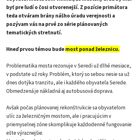
byť pre ľudí o čosi otvorenejší. Z pozície primátora
teda otváram brány nášho úradu verejnosti a
pozývam vás na prvé zo série plánovaných
tematických stretnutí.
Hneď prvou témou bude
most ponad železnicu.
Problematika mosta rezonuje v Seredi už dlhé mesiace,
v podstate už roky. Problém, ktorý so sebou nesie sa už
dnes dotýka tranzitu, ale i každého obyvateľa Serede.
Obmedzená je nákladná aj autobusová doprava.
Avšak počas plánovanej rekonštrukcie sa obyvateľom
ulíc za železničným mostom, ale i pracujúcim v
priemyselnej zóne skomplikuje každodenné fungovanie
ešte výraznejšie.