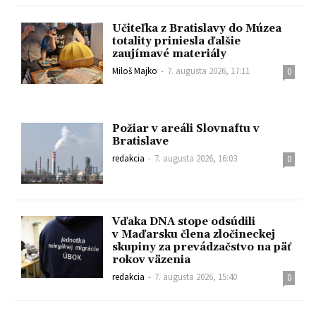
Učiteľka z Bratislavy do Múzea
totality priniesla ďalšie
zaujímavé materiály
Miloš Majko
-
7. augusta 2026, 17:11
0
Požiar v areáli Slovnaftu v
Bratislave
redakcia
-
7. augusta 2026, 16:03
0
Vďaka DNA stope odsúdili
v Maďarsku člena zločineckej
skupiny za prevádzačstvo na päť
rokov väzenia
redakcia
-
7. augusta 2026, 15:40
0