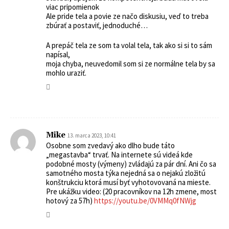
viac pripomienok
Ale pride tela a povie ze načo diskusiu, veď to treba
zbúrať a postaviť, jednoduché…
A prepáč tela ze som ta volal tela, tak ako si si to sám
napísal,
moja chyba, neuvedomil som si ze normálne tela by sa
mohlo uraziť.
Mike
13. marca 2023, 10:41
Osobne som zvedavý ako dlho bude táto
„megastavba“ trvať. Na internete sú videá kde
podobné mosty (výmeny) zvládajú za pár dní. Ani čo sa
samotného mosta týka nejedná sa o nejakú zložitú
konštrukciu ktorá musí byť vyhotovovaná na mieste.
Pre ukážku video: (20 pracovníkov na 12h zmene, most
hotový za 57h)
https://youtu.be/0VMMq0fNWjg