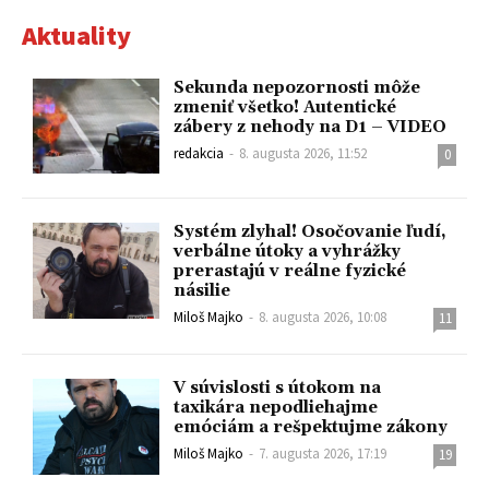
Aktuality
Sekunda nepozornosti môže
zmeniť všetko! Autentické
zábery z nehody na D1 – VIDEO
redakcia
-
8. augusta 2026, 11:52
0
Systém zlyhal! Osočovanie ľudí,
verbálne útoky a vyhrážky
prerastajú v reálne fyzické
násilie
Miloš Majko
-
8. augusta 2026, 10:08
11
V súvislosti s útokom na
taxikára nepodliehajme
emóciám a rešpektujme zákony
Miloš Majko
-
7. augusta 2026, 17:19
19