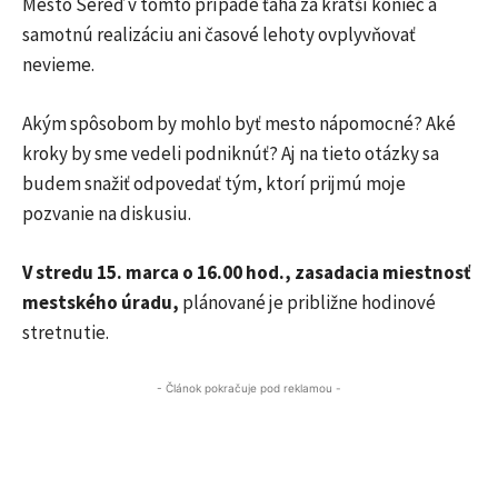
Mesto Sereď v tomto prípade ťahá za kratší koniec a
samotnú realizáciu ani časové lehoty ovplyvňovať
nevieme.
Akým spôsobom by mohlo byť mesto nápomocné? Aké
kroky by sme vedeli podniknúť? Aj na tieto otázky sa
budem snažiť odpovedať tým, ktorí prijmú moje
pozvanie na diskusiu.
V stredu 15. marca o 16.00 hod., zasadacia miestnosť
mestského úradu,
plánované je približne hodinové
stretnutie.
- Článok pokračuje pod reklamou -