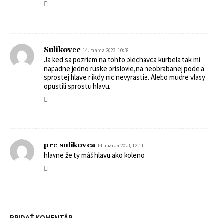
Sulikovec
14. marca 2023, 10:38
Ja ked sa pozriem na tohto plechavca kurbela tak mi
napadne jedno ruske prislovie,na neobrabanej pode a
sprostej hlave nikdy nic nevyrastie. Alebo mudre vlasy
opustili sprostu hlavu.
pre sulikovca
14. marca 2023, 12:11
hlavne že ty máš hlavu ako koleno
PRIDAŤ KOMENTÁR