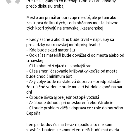
Pre tela aj ďalších co nechapu kontext ani dôvody
prečo diskusiu treba,
Mesto ani primátor opravuje nerobí, ale je tam ako
zastupca dotknutých, teda občanov mesta, hlavne
tých ktorí bývajú na trnavskej, kasarenskej
– Kedy začne a ako dlho bude trvať – napr. aby sa
prevadzky na trnavskej mohli prispôsobiť
– Kde bude sklad materiálu
– Odkiaľ sa materiál bude dovážať ci od mesta alebo od
trnavskej
– Či to obmedzí vjazd na vonkajší rad
– Či sa zmení časovanie križovatky keďže od mosta
bude chodiť minimum áut
– Aký vplyv bude na vlakovú dopravu – predpokladám
že trakčné vedenie bude musieť ist dole aspoň na pár
dní
– Či bude lávka aj pre jednostopé vozidlá
– Aká bude dohoda pri oneskorení rekonštrukcie
– Či bude problem väčšia doprava cez role do horného
Čepeňa
Len pár bodov čo ma teraz napadlo a to nie som
stavbár, tipujem ze kompetentnejší budú mať oveľa