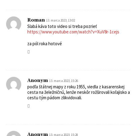
Roman
13. marca 2023, 13:02
Slabá káva toto video si treba pozrieť
https://www.youtube.com/watch?v=XuV8r-1cejs
za pól roka hotové
Anonym
13. marca 2023, 15:26
podľa štátnej mapy z roku 1955, viedla z kasarenskej
cesta na želežničnú, lenže neskôr rožširovali koľajisko a
cestu tým pádom zlikvidovali.
Anonym
13. marca 2023, 15:28