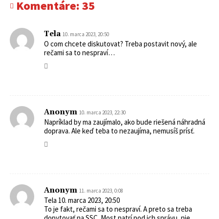
Komentáre:
35
Tela
10. marca 2023, 20:50
O com chcete diskutovat? Treba postavit nový, ale
rečami sa to nespraví…
Anonym
10. marca 2023, 22:30
Napríklad by ma zaujímalo, ako bude riešená náhradná
doprava. Ale keď teba to nezaujíma, nemusíš prísť.
Anonym
11. marca 2023, 0:08
Tela 10. marca 2023, 20:50
To je fakt, rečami sa to nespraví. A preto sa treba
dopytovať na SSC. Most patrí pod ich správu, nie