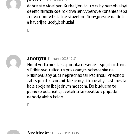
11. marca 2023, 12:31
dobre ste videl pan Kurbel,len to u nas by nemohla byt
deemonkracia kde rok trva len vyberove konanie.treba
znovu obnovit statne stavebne firmy,presne na tieto
a havarijne ucely,bohuzial.
anonym
11. marca 2023, 12:59
Hned vedla mosta sa ponuka riesenie – spojit cintorin
s Pribinovou ulicou s prikazanym odbocenim na
Pribinovu aby auta neprechadzali Pazitnou. Priechod
zabezpecit zavorami. Nie je myslitelne aby cast mesta
bola spojena iba jednym mostom. Do buducna to
pomoze odlahcit aj svetelnu krizovatku v pripade
nehody alebo kolon.
Architekt
11. marca 2023, 13:10