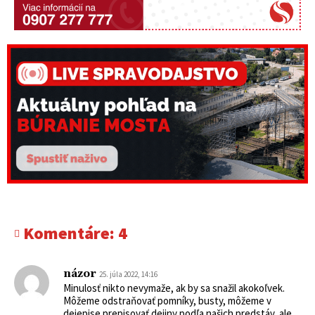
Komentáre:
4
názor
25. júla 2022, 14:16
Minulosť nikto nevymaže, ak by sa snažil akokoľvek.
Môžeme odstraňovať pomníky, busty, môžeme v
dejepise prepisovať dejiny podľa našich predstáv, ale