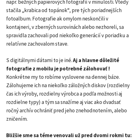
napr. bežných papierových fotografií v minulosti. Vtedy
stačila „krabica od topánok“, pre tých poriadnejších
fotoalbum. Fotografie ak omylom neskončili v
kontajneri, v zberných surovinách alebo nezhoreli, sa
spravidla zachovali pod niekoľko generácií v poriadku a
relatívne zachovalom stave.
S digitálnymi dátami to je iné.
Aj a hlavne dôležité
fotografie z mobilu je potrebné zálohovať !
Konkrétne my to robíme vyslovene na dennej báze.
Zálohujeme ich na niekoľko záložných diskov (rozdielny
čas ich výroby, rozdielny výrobca a podľa možnosti aj
rozdielne typy) a tým sa snažíme aj viac ako dvadsať
ročný archív ochrániť pred jeho znehodnotením, alebo
zničením.
Bližšie sme sa téme venovali už pred dvomi rokmi tu: