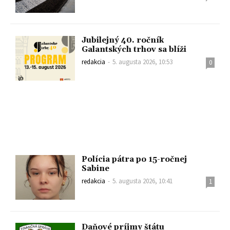
Jubilejný 40. ročník
Galantských trhov sa blíži
redakcia
-
5. augusta 2026, 10:53
0
Polícia pátra po 15-ročnej
Sabine
redakcia
-
5. augusta 2026, 10:41
1
Daňové príjmy štátu