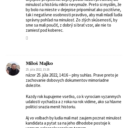
minulosť a históriu nikto nevymaže. Preto si myslím, že
by bolo na mieste v dejepise pripomínať ako pozitívne,
tak i negatívne osobnosti pravdivo, aby mali mladí ľudia
správny pohľad na minulosť. Zo zlých skúseností, by
sme sa mali poučiť, z dobrý si brať vzor, ale nie to
zamiesť pod koberec.
Miloš Majko
25. júla 2022, 15:26
názor 25. júla 2022, 14:16 – plny suhlas. Prave preto je
zachovanie dobovych dokumentov mimoriadne
dolezite.
Kazdy rok kupujeme vsetko, co k vyrociam vyzanmych
udalosti vychadza a z roka na rok vidime, ako sa hlavne
politici snazia menit historiu.
Aj vo volbach by ludia mali mat zaujem poznat minulost
kandidata a pytat sa na jeho dlhodobe postoje k