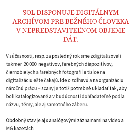
SOL DISPONUJE DIGITÁLNYM
ARCHÍVOM PRE BEŽNÉHO ČLOVEKA
V NEPREDSTAVITEĽNOM OBJEME
DÁT.
V súčasnosti, resp. za posledný rok sme zdigitalizovali
takmer
20 000
negatívov, farebných diapozitívov,
čiernobielych a farebných fotografií a tisíce na
digitalizáciu ešte čakajú. Ide o zdĺhavú a na organizáciu
náročnú prácu – scany je totiž potrebné ukladať tak, aby
boli katalogizované a v budúcnosti dohľadateľné podľa
názvu, témy, ale aj samotného záberu.
Obdobný stav je aj s analógovými záznamami na video a
MG kazetách.