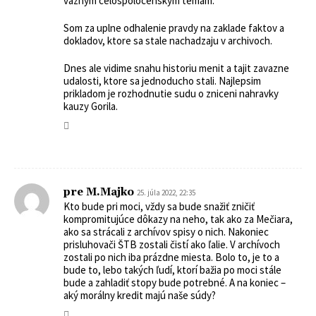
vaznym celospolocenskym temam.
Som za uplne odhalenie pravdy na zaklade faktov a
dokladov, ktore sa stale nachadzaju v archivoch.
Dnes ale vidime snahu historiu menit a tajit zavazne
udalosti, ktore sa jednoducho stali. Najlepsim
prikladom je rozhodnutie sudu o zniceni nahravky
kauzy Gorila.
pre M.Majko
25. júla 2022, 22:35
Kto bude pri moci, vždy sa bude snažiť zničiť
kompromitujúce dôkazy na neho, tak ako za Mečiara,
ako sa strácali z archívov spisy o nich. Nakoniec
prisluhovači ŠTB zostali čistí ako ľalie. V archívoch
zostali po nich iba prázdne miesta. Bolo to, je to a
bude to, lebo takých ľudí, ktorí bažia po moci stále
bude a zahladiť stopy bude potrebné. A na koniec –
aký morálny kredit majú naše súdy?