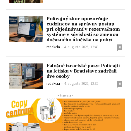
Policajný zbor upozorňuje
cudzincov na správny postup
pri objednávaní v rezervačnom
systéme v súvislosti so zmenou
dočasného útočiska na pobyt
redakcia
-
4. augusta 2026, 12:43
0
Falošné izraelské pasy: Policajti
na letisku v Bratislave zadržali
dve osoby
redakcia
-
4. augusta 2026, 12:35
0
- Inzercia -