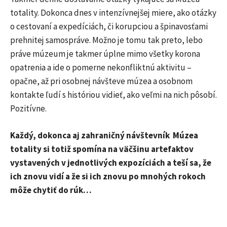
totality. Dokonca dnes v intenzívnejšej miere, ako otázky
o cestovaní a expedíciách, či korupciou a špinavosťami
prehnitej samospráve. Možno je tomu tak preto, lebo
práve múzeum je takmer úplne mimo všetky korona
opatrenia a ide o pomerne nekonfliktnú aktivitu –
opačne, až pri osobnej návšteve múzea a osobnom
kontakte ľudí s históriou vidieť, ako veľmi na nich pôsobí.
Pozitívne.
Každý, dokonca aj zahraničný návštevník Múzea
totality si totiž spomína na väčšinu artefaktov
vystavených v jednotlivých expozíciách a teší sa, že
ich znovu vidí a že si ich znovu po mnohých rokoch
môže chytiť do rúk…