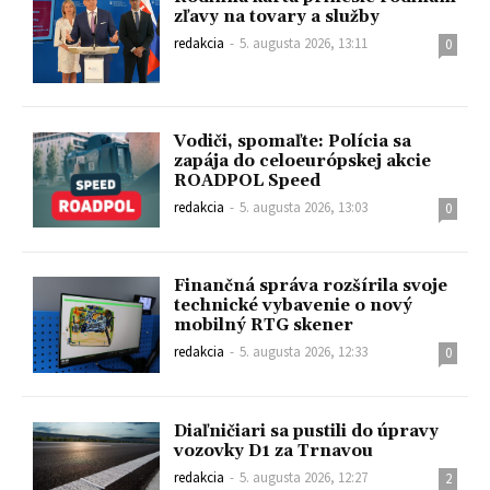
zľavy na tovary a služby
redakcia
-
5. augusta 2026, 13:11
0
Vodiči, spomaľte: Polícia sa
zapája do celoeurópskej akcie
ROADPOL Speed
redakcia
-
5. augusta 2026, 13:03
0
Finančná správa rozšírila svoje
technické vybavenie o nový
mobilný RTG skener
redakcia
-
5. augusta 2026, 12:33
0
Diaľničiari sa pustili do úpravy
vozovky D1 za Trnavou
redakcia
-
5. augusta 2026, 12:27
2