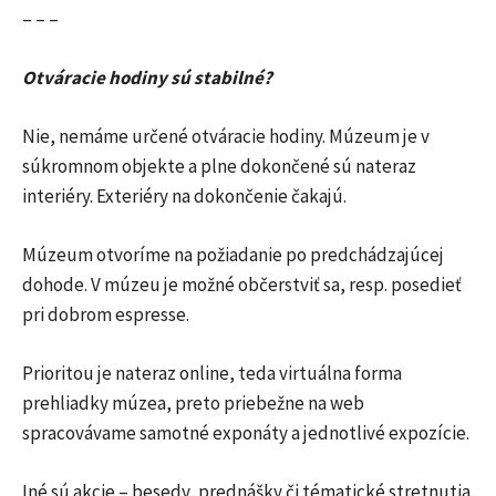
– – –
Otváracie hodiny sú stabilné?
Nie, nemáme určené otváracie hodiny. Múzeum je v
súkromnom objekte a plne dokončené sú nateraz
interiéry. Exteriéry na dokončenie čakajú.
Múzeum otvoríme na požiadanie po predchádzajúcej
dohode. V múzeu je možné občerstviť sa, resp. posedieť
pri dobrom espresse.
Prioritou je nateraz online, teda virtuálna forma
prehliadky múzea, preto priebežne na web
spracovávame samotné exponáty a jednotlivé expozície.
Iné sú akcie – besedy, prednášky či tématické stretnutia.