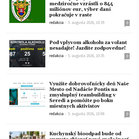
medziročne vzrástli o 844
miliónov eur, výber daní
pokračuje v raste
redakcia
-
5. augusta 2026, 10:39
0
Pod vplyvom alkoholu za volant
nesadajte! Jazdite zodpovedne!
redakcia
-
5. augusta 2026, 10:35
0
Využite dobrovoľnícky deň Naše
Mesto od Nadácie Pontis na
zmysluplný teambuilding v
Seredi a pomôžte po boku
miestnych aktivistov
redakcia
-
5. augusta 2026, 10:08
0
Kuchynský bioodpad bude od