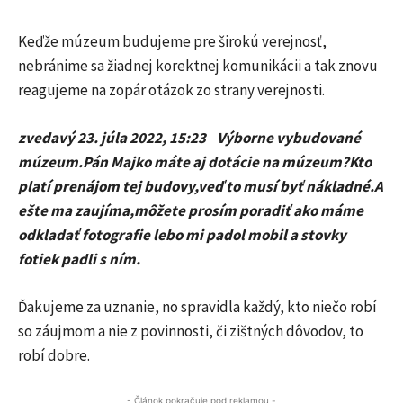
Keďže múzeum budujeme pre širokú verejnosť,
nebránime sa žiadnej korektnej komunikácii a tak znovu
reagujeme na zopár otázok zo strany verejnosti.
zvedavý 23. júla 2022, 15:23 Výborne vybudované
múzeum.Pán Majko máte aj dotácie na múzeum?Kto
platí prenájom tej budovy,veď to musí byť nákladné.A
ešte ma zaujíma,môžete prosím poradiť ako máme
odkladať fotografie lebo mi padol mobil a stovky
fotiek padli s ním.
Ďakujeme za uznanie, no spravidla každý, kto niečo robí
so záujmom a nie z povinnosti, či zištných dôvodov, to
robí dobre.
- Článok pokračuje pod reklamou -