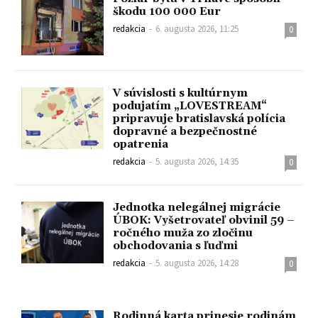
škodu 100 000 Eur
redakcia
-
6. augusta 2026, 11:25
0
V súvislosti s kultúrnym
podujatím „LOVESTREAM“
pripravuje bratislavská polícia
dopravné a bezpečnostné
opatrenia
redakcia
-
5. augusta 2026, 14:35
0
Jednotka nelegálnej migrácie
ÚBOK: Vyšetrovateľ obvinil 59 –
ročného muža zo zločinu
obchodovania s ľuďmi
redakcia
-
5. augusta 2026, 14:28
0
Rodinná karta prinesie rodinám