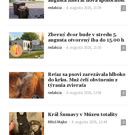
augusta zbierať nová spoločnosť
redakcia
-
4. augusta 2026, 21:09
2
Zberný dvor bude v stredu 5.
augusta otvorený iba do 15.00 h
redakcia
-
4. augusta 2026, 21:05
0
Reťaz sa psovi zarezávala hlboko
do krku. Muž čelí obvineniu z
týrania zvieraťa
redakcia
-
4. augusta 2026, 13:06
0
Král Šumavy v Múzeu totality
Miloš Majko
-
4. augusta 2026, 12:44
0