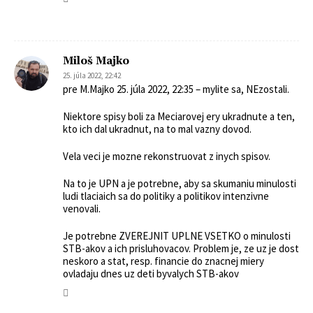
Miloš Majko
25. júla 2022, 22:42
pre M.Majko 25. júla 2022, 22:35 – mylite sa, NEzostali.
Niektore spisy boli za Meciarovej ery ukradnute a ten,
kto ich dal ukradnut, na to mal vazny dovod.
Vela veci je mozne rekonstruovat z inych spisov.
Na to je UPN a je potrebne, aby sa skumaniu minulosti
ludi tlaciaich sa do politiky a politikov intenzivne
venovali.
Je potrebne ZVEREJNIT UPLNE VSETKO o minulosti
STB-akov a ich prisluhovacov. Problem je, ze uz je dost
neskoro a stat, resp. financie do znacnej miery
ovladaju dnes uz deti byvalych STB-akov