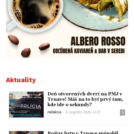
Aktuality
Deň otvorených dverí na PMJ v
Trnave! Máš na to byť prvý tam,
kde ide o sekundy?
redakcia
-
6. augusta 2026, 12:27
0
Požiar bytu v Trnave spôsobil