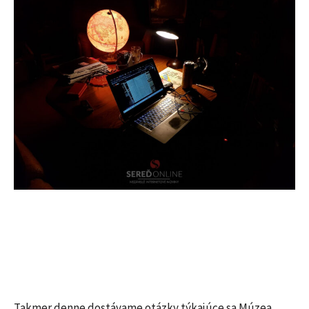
Takmer denne dostávame otázky týkajúce sa Múzea