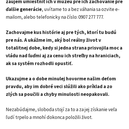
záujem umiestniť ich v múzeu pre ich zachovanie pre
ďalšie generácie
, uvítame to a bez váhania sa ozvite e-
mailom, alebo telefonicky na číslo: 0907 277 777.
Zachovajme kus histórie aj pre tých, ktorí tu budú
pre nás.
A ukážme im, aký bol reálny život v
totalitnej dobe, kedy si jedna strana prisvojila moc a
vládu nad ľuďmi aj za cenu ich streľby na hraniciach,
ak sa systém rozhodli opustiť.
Ukazujme a o dobe minulej hovorme našim deťom
pravdu, aby im dobré veci slúžili ako príklad a zo
zlých sa poučili a chyby minulosti neopakovali.
Nezabúdajme, sloboda stojí za to a za jej získanie veľa
ľudí trpelo a mnohí dokonca položili život.