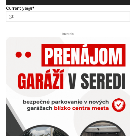
Current ye
@r
*
- Inzercia -