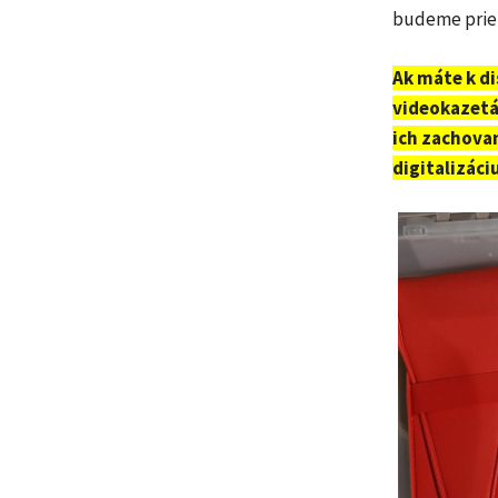
budeme prieb
Ak máte k di
videokazetá
ich zachovan
digitalizáci