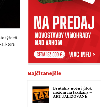
nto týždeň.
ka, ktorá
Najčítanejšie
Brutálny nočný útok
nožom na taxikára –
AKTUALIZOVANÉ