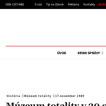
ISSN 1337-8481
O nás
Tip na článok
Reklama
Kontakty
Arch
ÚVOD
KRIMI SPRÁVY
História
Múzeum totality
17.november 1989