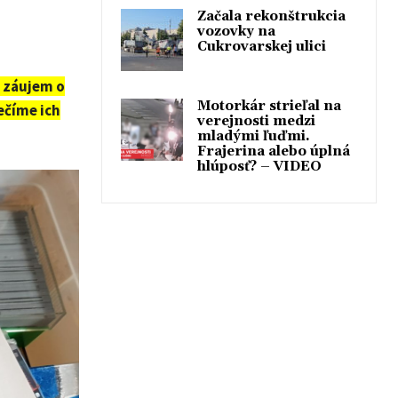
Začala rekonštrukcia
vozovky na
Cukrovarskej ulici
 záujem o
Motorkár strieľal na
ečíme ich
verejnosti medzi
mladými ľuďmi.
Frajerina alebo úplná
hlúposť? – VIDEO