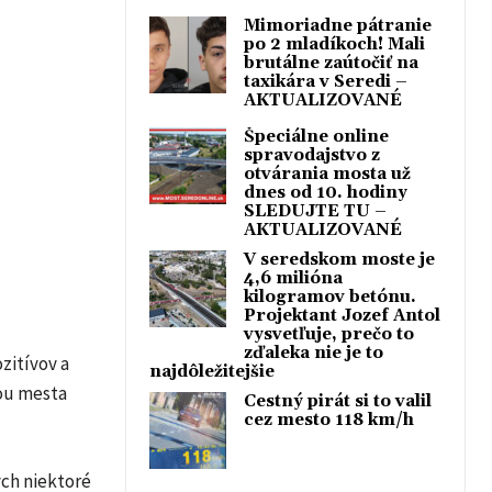
Mimoriadne pátranie
po 2 mladíkoch! Mali
brutálne zaútočiť na
taxikára v Seredi –
AKTUALIZOVANÉ
Špeciálne online
spravodajstvo z
otvárania mosta už
dnes od 10. hodiny
SLEDUJTE TU –
AKTUALIZOVANÉ
V seredskom moste je
4,6 milióna
kilogramov betónu.
Projektant Jozef Antol
vysvetľuje, prečo to
zďaleka nie je to
zitívov a
najdôležitejšie
iou mesta
Cestný pirát si to valil
cez mesto 118 km/h
ých niektoré