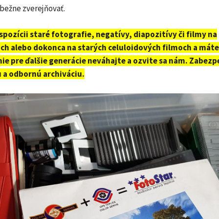
ežne zverejňovať.
spozícii staré fotografie, negatívy, diapozitívy či filmy na
ch alebo dokonca na starých celuloidových filmoch a máte
ie pre ďalšie generácie neváhajte a ozvite sa nám. Zabezp
u a odbornú archiváciu.