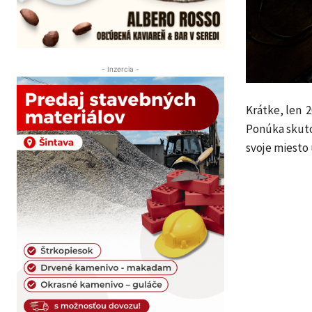
- Inzercia -
Krátke, len 2
Ponúka skuto
svoje miesto 