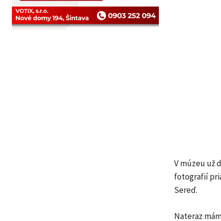
V múzeu už dl
fotografií pr
Sereď.
Nateraz máme