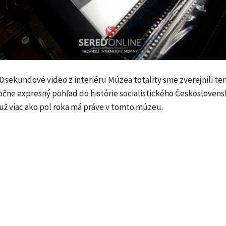
0 sekundové video z interiéru Múzea totality sme zverejnili te
čne expresný pohľad do histórie socialistického Českoslovens
už viac ako pol roka má práve v tomto múzeu.