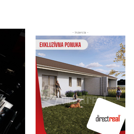
Zdieľať
- Inzercia -