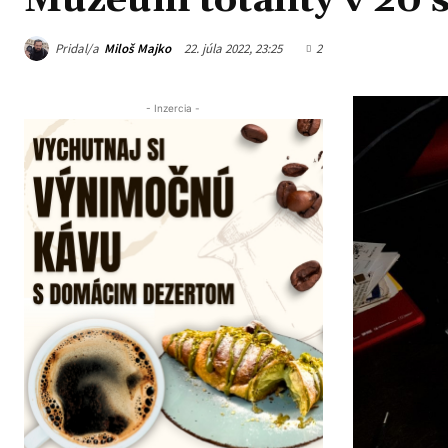
Múzeum totality v 20
Pridal/a
Miloš Majko
22. júla 2022, 23:25
2
- Inzercia -