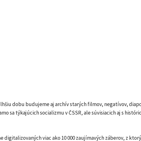
hšiu dobu budujeme aj archív starých filmov, negatívov, diapo
iamo sa týkajúcich socializmu v ČSSR, ale súvisiacich aj s histór
 digitalizovaných viac ako 10 000 zaujímavých záberov, z ktor