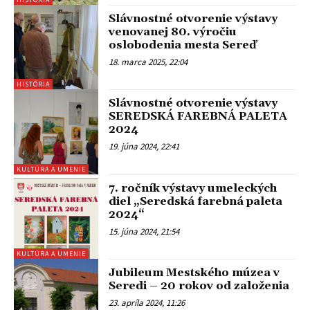
Slávnostné otvorenie výstavy
venovanej 80. výročiu
oslobodenia mesta Sereď
18. marca 2025, 22:04
HISTÓRIA
Slávnostné otvorenie výstavy
SEREDSKÁ FAREBNÁ PALETA
2024
19. júna 2024, 22:41
KULTÚRA A UMENIE
7. ročník výstavy umeleckých
diel „Seredská farebná paleta
2024“
15. júna 2024, 21:54
KULTÚRA A UMENIE
Jubileum Mestského múzea v
Seredi – 20 rokov od založenia
23. apríla 2024, 11:26