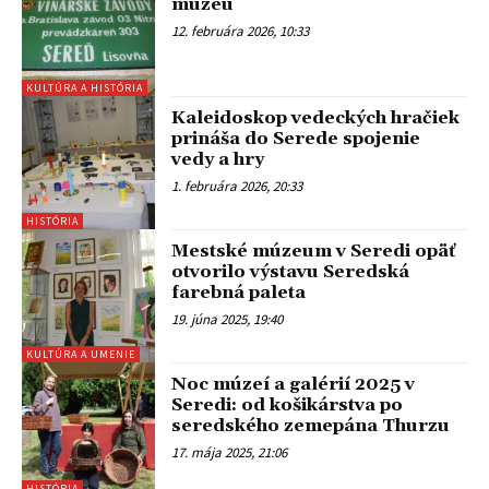
múzeu
12. februára 2026, 10:33
KULTÚRA A HISTÓRIA
Kaleidoskop vedeckých hračiek
prináša do Serede spojenie
vedy a hry
1. februára 2026, 20:33
HISTÓRIA
Mestské múzeum v Seredi opäť
otvorilo výstavu Seredská
farebná paleta
19. júna 2025, 19:40
KULTÚRA A UMENIE
Noc múzeí a galérií 2025 v
Seredi: od košikárstva po
seredského zemepána Thurzu
17. mája 2025, 21:06
HISTÓRIA