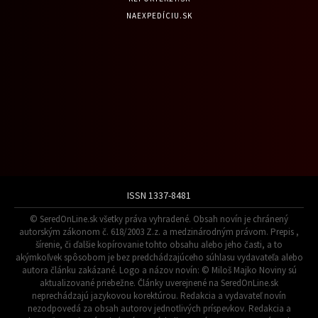
NAEXPEDÍCIU.SK
ISSN 1337-8481
© SeredOnLine.sk všetky práva vyhradené. Obsah novín je chránený
autorským zákonom č. 618/2003 Z.z. a medzinárodným právom. Prepis ,
šírenie, či ďalšie kopírovanie tohto obsahu alebo jeho časti, a to
akýmkoľvek spôsobom je bez predchádzajúceho súhlasu vydavateľa alebo
autora článku zakázané. Logo a názov novín: © Miloš Majko Noviny sú
aktualizované priebežne. Články uverejnené na SeredOnLine.sk
neprechádzajú jazykovou korektúrou. Redakcia a vydavateľ novín
nezodpovedá za obsah autorov jednotlivých príspevkov. Redakcia a