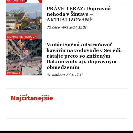
AKTUALITY
PRÁVE TERAZ: Dopravná
nehoda v Šintave –
AKTUALIZOVANÉ
20. decembra 2024, 12:02
DOPRAVNÉ NEHODY
Vodári začnú odstraňovať
haváriu na vodovode v Seredi,
rátajte preto so zníženým
tlakom vody aj s dopravným
obmedzením
DOPRAVA
31. októbra 2024, 17:41
Najčítanejšie