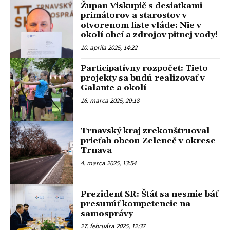
Župan Viskupič s desiatkami
primátorov a starostov v
otvorenom liste vláde: Nie v
okolí obcí a zdrojov pitnej vody!
10. apríla 2025, 14:22
Participatívny rozpočet: Tieto
projekty sa budú realizovať v
Galante a okolí
16. marca 2025, 20:18
Trnavský kraj zrekonštruoval
prieťah obcou Zeleneč v okrese
Trnava
4. marca 2025, 13:54
Prezident SR: Štát sa nesmie báť
presunúť kompetencie na
samosprávy
27. februára 2025, 12:37