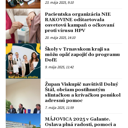
23. mája 2025, 9:10
Pacientska organizácia NIE
RAKOVINE odštartovala
osvetovú kampaň o očkovaní
proti vírusu HPV
20. mája 2025, 14:10
Školy v Trnavskom kraji sa
môžu opäť zapojiť do programu
DofE
9. mája 2025, 11:42
Župan Viskupič navštívil Dolný
Štál, obciam postihnutým
slintačkou a krívačkou ponúkol
adresnú pomoc
7. mája 2025, 11:59
MÁJOVICA 2025 v Galante.
Oslava plná radosti, pomoci a