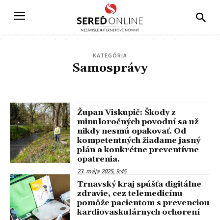
KATEGÓRIA
Samosprávy
ŠINTAVA
DOLNÁ STREDA
PATA
VINOHRADY NAD VÁHOM
BOJNIČKY
DVORNÍKY
ŠALGOČKA
ZAVAR
VÁHOVCE
ŠÚROVCE
Župan Viskupič: Škody z
minuloročných povodní sa už
nikdy nesmú opakovať. Od
kompetentných žiadame jasný
plán a konkrétne preventívne
opatrenia.
23. mája 2025, 9:45
Trnavský kraj spúšťa digitálne
zdravie, cez telemedicínu
pomôže pacientom s prevenciou
kardiovaskulárnych ochorení