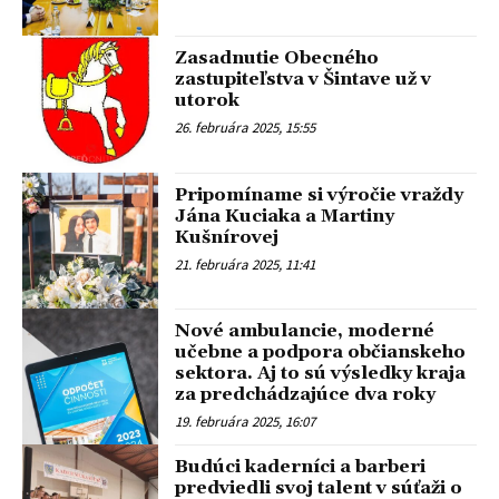
Zasadnutie Obecného
zastupiteľstva v Šintave už v
utorok
26. februára 2025, 15:55
Pripomíname si výročie vraždy
Jána Kuciaka a Martiny
Kušnírovej
21. februára 2025, 11:41
Nové ambulancie, moderné
učebne a podpora občianskeho
sektora. Aj to sú výsledky kraja
za predchádzajúce dva roky
19. februára 2025, 16:07
Budúci kaderníci a barberi
predviedli svoj talent v súťaži o