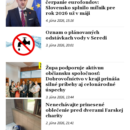
čerpanie eurofondov:
Slovensko splnilo míľnik pre
rok 2026 už v máji
4. júna 2026, 15:16
Oznam o plánovaných
odstávkach vody v Seredi
3. júna 2026, 20:01
Župa podporuje aktívnu
občiansku spoločnosť:
Dobrovoľníctvo v kraji prináša
silné príbehy aj celonárodné
úspechy
3. júna 2026, 13:44
Nenechávajte prinesené
oblečenie pred dverami Farskej
charity
2. júna 2026, 21:41