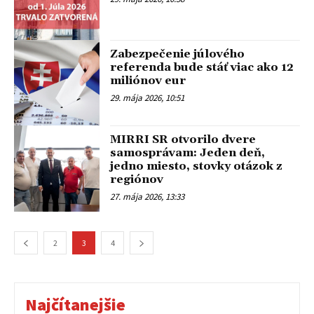
Zabezpečenie júlového
referenda bude stáť viac ako 12
miliónov eur
29. mája 2026, 10:51
MIRRI SR otvorilo dvere
samosprávam: Jeden deň,
jedno miesto, stovky otázok z
regiónov
27. mája 2026, 13:33
2
3
4
Najčítanejšie