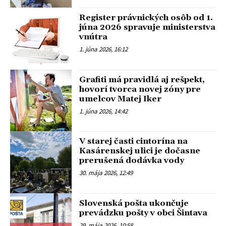
Register právnických osôb od 1.
júna 2026 spravuje ministerstva
vnútra
1. júna 2026, 16:12
Grafiti má pravidlá aj rešpekt,
hovorí tvorca novej zóny pre
umelcov Matej Iker
1. júna 2026, 14:42
V starej časti cintorína na
Kasárenskej ulici je dočasne
prerušená dodávka vody
30. mája 2026, 12:49
Slovenská pošta ukončuje
prevádzku pošty v obci Šintava
29. mája 2026, 10:58