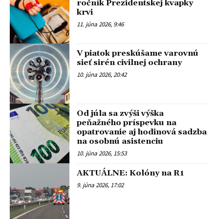
ročník Prezidentskej kvapky
krvi
11. júna 2026, 9:46
V piatok preskúšame varovnú
sieť sirén civilnej ochrany
10. júna 2026, 20:42
Od júla sa zvýši výška
peňažného príspevku na
opatrovanie aj hodinová sadzba
na osobnú asistenciu
10. júna 2026, 15:53
AKTUÁLNE: Kolóny na R1
9. júna 2026, 17:02