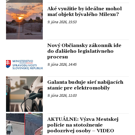
Aké využitie by ideálne mohol
mať objekt bývalého Milexu?
9. júna 2026, 15:53
Nový Občiansky zákonník ide
do ďalšieho legislatívneho
procesu
9. júna 2026, 14:45
Galanta buduje sieť nabíjacích
staníc pre elektromobily
9. júna 2026, 11:03
AKTUÁLNE: Výzva Mestskej
polície na stotožnenie
podozrivej osoby – VIDEO