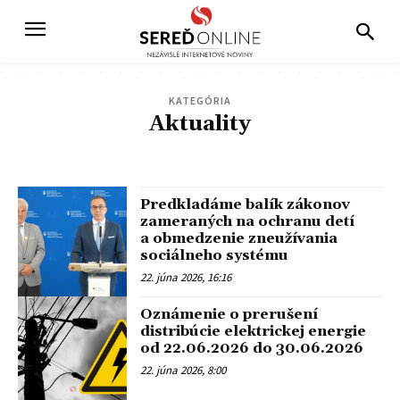
KATEGÓRIA
Aktuality
ŠOPORŇA
ŠINTAVA
DOLNÁ STREDA
PATA
VINOHRADY NAD VÁHOM
BOJNIČKY
DVORNÍKY
ŠALGOČKA
ZAVAR
VÁHOVCE
Predkladáme balík zákonov
zameraných na ochranu detí
a obmedzenie zneužívania
sociálneho systému
22. júna 2026, 16:16
Oznámenie o prerušení
distribúcie elektrickej energie
od 22.06.2026 do 30.06.2026
22. júna 2026, 8:00