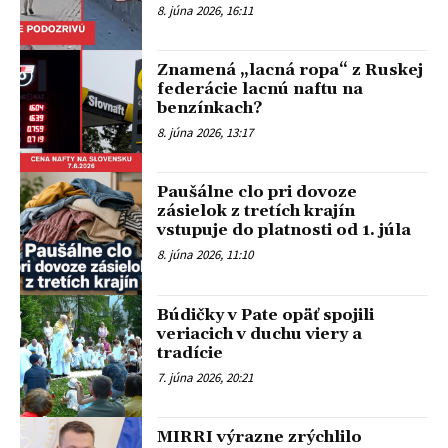
8. júna 2026, 16:11
Znamená „lacná ropa“ z Ruskej
federácie lacnú naftu na
benzínkach?
8. júna 2026, 13:17
Paušálne clo pri dovoze
zásielok z tretích krajín
vstupuje do platnosti od 1. júla
8. júna 2026, 11:10
Búdičky v Pate opäť spojili
veriacich v duchu viery a
tradície
7. júna 2026, 20:21
MIRRI výrazne zrýchlilo