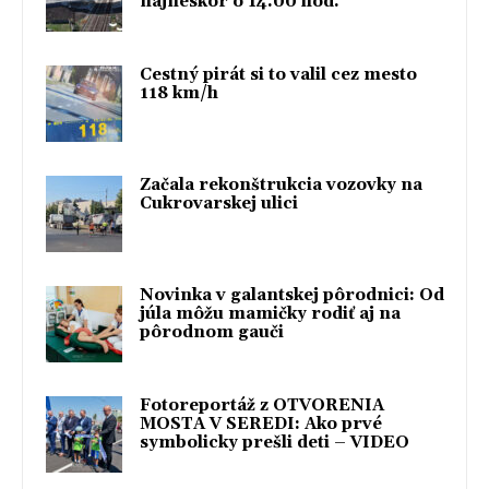
najneskôr o 14.00 hod.
Cestný pirát si to valil cez mesto
118 km/h
Začala rekonštrukcia vozovky na
Cukrovarskej ulici
Novinka v galantskej pôrodnici: Od
júla môžu mamičky rodiť aj na
pôrodnom gauči
Fotoreportáž z OTVORENIA
MOSTA V SEREDI: Ako prvé
symbolicky prešli deti – VIDEO