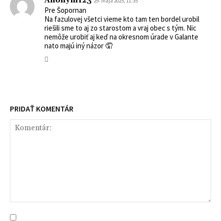
Anonym123
29. mája 2025, 11:35
Pre Šopornan
Na fazulovej všetci vieme kto tam ten bordel urobil
riešili sme to aj zo starostom a vraj obec s tým. Nic
nemôže urobiť aj keď na okresnom úrade v Galante
nato majú iný názor 🤦
PRIDAŤ KOMENTÁR
Komentár: