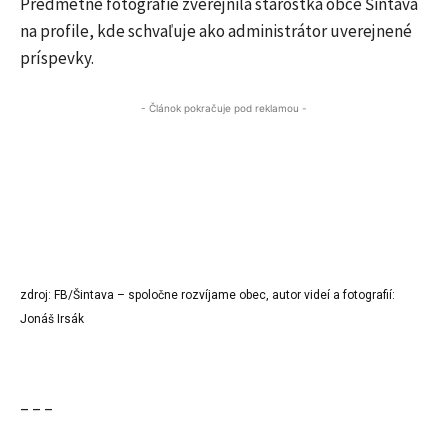
Predmetné fotografie zverejnila starostka obce Šintava
na profile, kde schvaľuje ako administrátor uverejnené
príspevky.
- Článok pokračuje pod reklamou -
zdroj: FB/Šintava – spoločne rozvíjame obec, autor videí a fotografií:
Jonáš Irsák
– – –