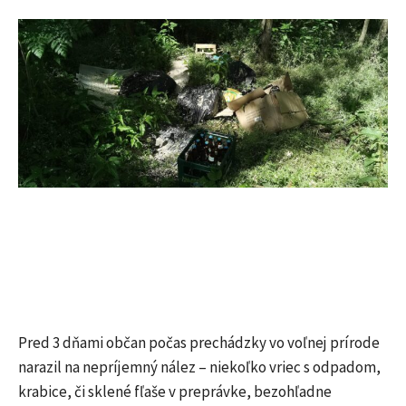
Pred 3 dňami občan počas prechádzky vo voľnej prírode
narazil na nepríjemný nález – niekoľko vriec s odpadom,
krabice, či sklené fľaše v preprávke, bezohľadne