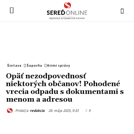
Šintava
Šoporňa
Krimi správy
Opäť nezodpovednosť
niektorých občanov! Pohodené
vrecia odpadu s dokumentami s
menom a adresou
28. mája 2025, 9:33
9
Pridal/a
redakcia