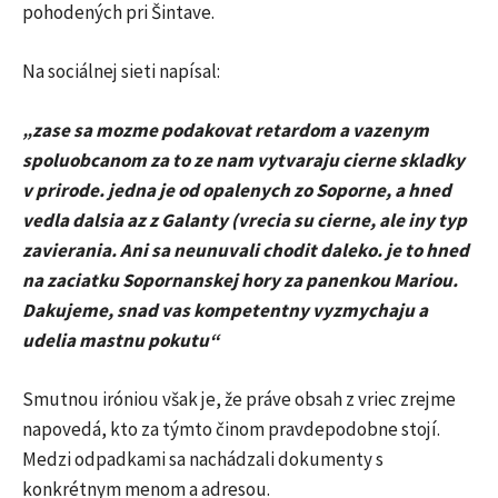
pohodených pri Šintave.
Na sociálnej sieti napísal:
„zase sa mozme podakovat retardom a vazenym
spoluobcanom za to ze nam vytvaraju cierne skladky
v prirode. jedna je od opalenych zo Soporne, a hned
vedla dalsia az z Galanty (vrecia su cierne, ale iny typ
zavierania. Ani sa neunuvali chodit daleko. je to hned
na zaciatku Sopornanskej hory za panenkou Mariou.
Dakujeme, snad vas kompetentny vyzmychaju a
udelia mastnu pokutu“
Smutnou iróniou však je, že práve obsah z vriec zrejme
napovedá, kto za týmto činom pravdepodobne stojí.
Medzi odpadkami sa nachádzali dokumenty s
konkrétnym menom a adresou.