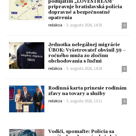
podujatím „LOVESTREAM“
pripravuje bratislavská polícia
dopravné a bezpečnostné
opatrenia
redakcia
-
5. augusta 2026, 14:35
0
Jednotka nelegálnej migrácie
ÚBOK: Vyšetrovateľ obvinil 59 –
ročného muža zo zločinu
obchodovania s ľuďmi
redakcia
-
5. augusta 2026, 14:28
0
Rodinná karta prinesie rodinám
zľavy na tovary a služby
redakcia
-
5. augusta 2026, 13:11
0
Vodiči, spomaľte: Polícia sa