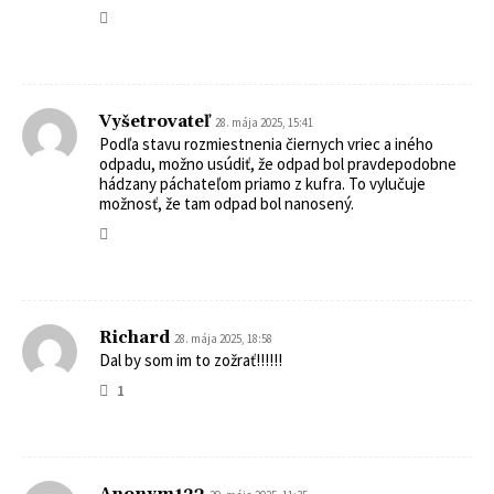
Vyšetrovateľ
28. mája 2025, 15:41
Podľa stavu rozmiestnenia čiernych vriec a iného
odpadu, možno usúdiť, že odpad bol pravdepodobne
hádzany páchateľom priamo z kufra. To vylučuje
možnosť, že tam odpad bol nanosený.
Richard
28. mája 2025, 18:58
Dal by som im to zožrať!!!!!!
1