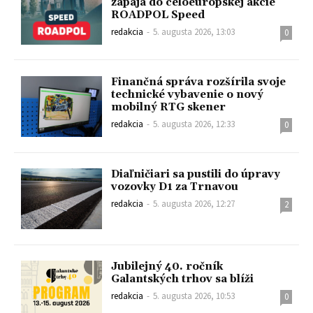
zapája do celoeurópskej akcie
ROADPOL Speed
redakcia
-
5. augusta 2026, 13:03
0
Finančná správa rozšírila svoje
technické vybavenie o nový
mobilný RTG skener
redakcia
-
5. augusta 2026, 12:33
0
Diaľničiari sa pustili do úpravy
vozovky D1 za Trnavou
redakcia
-
5. augusta 2026, 12:27
2
Jubilejný 40. ročník
Galantských trhov sa blíži
redakcia
-
5. augusta 2026, 10:53
0