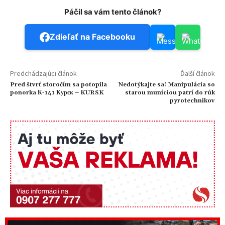
Páčil sa vám tento článok?
Zdieľať na Facebooku
Predchádzajúci článok
Ďalší článok
Pred štvrť storočím sa potopila
Nedotýkajte sa! Manipulácia so
ponorka К-141 Курск – KURSK
starou muníciou patrí do rúk
pyrotechnikov