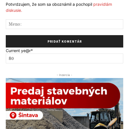
Potvrdzujem, že som sa oboznámil a pochopil
pravidlám
diskusie.
Me
Current ye
@r
*
- Inzercia -