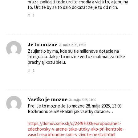
hruza. policajti tede urcite chodia a vidia to, a jebu na
to. Urcite by sa to dalo dokazat ze je to od nich.
1
Je to mozne
28. mája 2025, 13:03
Zaujimalo by ma, kde su tie milionove dotacie na
integraciu. Jak je to mozne ved uz mali mat za tolke
prachy aj kozu bielu.
1
Vsetko je mozne
28. mája 2025, 14:10
Pre: Je to mozne Je to mozne 28. mája 2025, 13:03
Rozkradnute SMERakmi jak vsetky dotacie…
https://domov.sme.sk/c/23497000/europoslanec-
zdechovsky-v-arene-take-utoky-ako-pri-kontrole-
vasich-eurofondov-som-v-zivote-nezazil.html