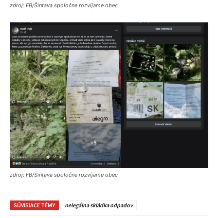
zdroj: FB/Šintava spoločne rozvíjame obec
zdroj: FB/Šintava spoločne rozvíjame obec
SÚVISIACE TÉMY
nelegálna skládka odpadov