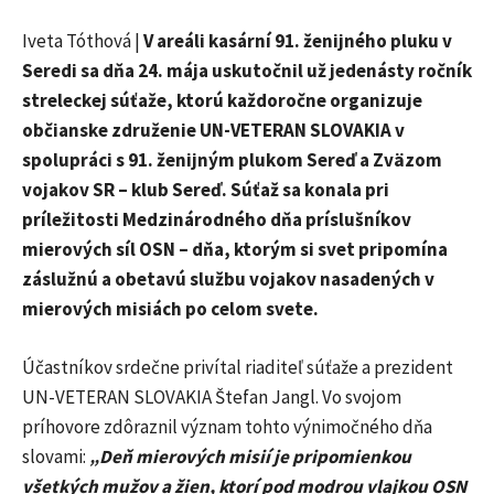
Iveta Tóthová |
V areáli kasární 91. ženijného pluku v
Seredi sa dňa 24. mája uskutočnil už jedenásty ročník
streleckej súťaže, ktorú každoročne organizuje
občianske združenie UN-VETERAN SLOVAKIA v
spolupráci s 91. ženijným plukom Sereď a Zväzom
vojakov SR – klub Sereď. Súťaž sa konala pri
príležitosti Medzinárodného dňa príslušníkov
mierových síl OSN – dňa, ktorým si svet pripomína
záslužnú a obetavú službu vojakov nasadených v
mierových misiách po celom svete.
Účastníkov srdečne privítal riaditeľ súťaže a prezident
UN-VETERAN SLOVAKIA Štefan Jangl. Vo svojom
príhovore zdôraznil význam tohto výnimočného dňa
slovami:
„Deň mierových misií je pripomienkou
všetkých mužov a žien, ktorí pod modrou vlajkou OSN