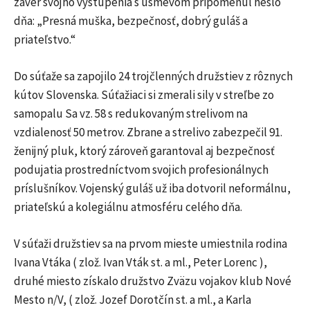
záver svojho vystúpenia s úsmevom pripomenul heslo
dňa: „Presná muška, bezpečnosť, dobrý guláš a
priateľstvo.“
Do súťaže sa zapojilo 24 trojčlenných družstiev z rôznych
kútov Slovenska. Súťažiaci si zmerali sily v streľbe zo
samopalu Sa vz. 58 s redukovaným strelivom na
vzdialenosť 50 metrov. Zbrane a strelivo zabezpečil 91.
ženijný pluk, ktorý zároveň garantoval aj bezpečnosť
podujatia prostredníctvom svojich profesionálnych
príslušníkov. Vojenský guláš už iba dotvoril neformálnu,
priateľskú a kolegiálnu atmosféru celého dňa.
V súťaži družstiev sa na prvom mieste umiestnila rodina
Ivana Vtáka ( zlož. Ivan Vták st. a ml., Peter Lorenc ),
druhé miesto získalo družstvo Zväzu vojakov klub Nové
Mesto n/V, ( zlož. Jozef Dorotčín st. a ml., a Karla