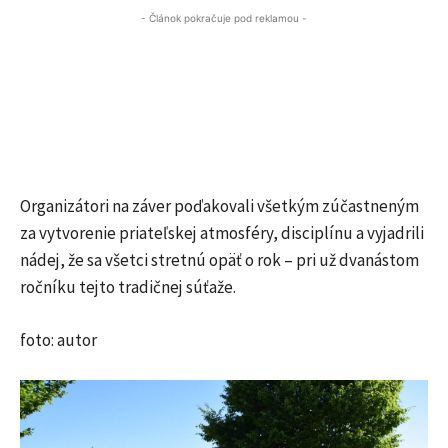
- Článok pokračuje pod reklamou -
Organizátori na záver poďakovali všetkým zúčastneným
za vytvorenie priateľskej atmosféry, disciplínu a vyjadrili
nádej, že sa všetci stretnú opäť o rok – pri už dvanástom
ročníku tejto tradičnej súťaže.
foto: autor