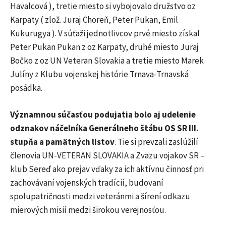
Havalcová ), tretie miesto si vybojovalo družstvo oz
Karpaty ( zlož. Juraj Choreň, Peter Pukan, Emil
Kukurugya ). V súťaži jednotlivcov prvé miesto získal
Peter Pukan Pukan z oz Karpaty, druhé miesto Juraj
Bočko z oz UN Veteran Slovakia a tretie miesto Marek
Julíny z Klubu vojenskej histórie Trnava-Trnavská
posádka.
Významnou súčasťou podujatia bolo aj udelenie
odznakov náčelníka Generálneho štábu OS SR III.
stupňa a pamätných listov
. Tie si prevzali zaslúžilí
členovia UN-VETERAN SLOVAKIA a Zväzu vojakov SR –
klub Sereď ako prejav vďaky za ich aktívnu činnosť pri
zachovávaní vojenských tradícií, budovaní
spolupatričnosti medzi veteránmi a šírení odkazu
mierových misií medzi širokou verejnosťou.