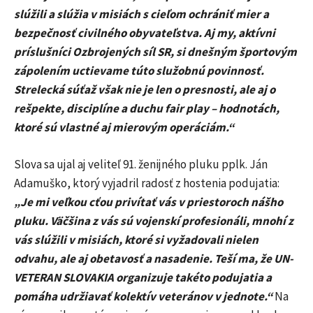
slúžili a slúžia v misiách s cieľom ochrániť mier a
bezpečnosť civilného obyvateľstva. Aj my, aktívni
príslušníci Ozbrojených síl SR, si dnešným športovým
zápolením uctievame túto služobnú povinnosť.
Strelecká súťaž však nie je len o presnosti, ale aj o
rešpekte, disciplíne a duchu fair play – hodnotách,
ktoré sú vlastné aj mierovým operáciám.“
Slova sa ujal aj veliteľ 91. ženijného pluku pplk. Ján
Adamuško, ktorý vyjadril radosť z hostenia podujatia:
„Je mi veľkou cťou privítať vás v priestoroch nášho
pluku. Väčšina z vás sú vojenskí profesionáli, mnohí z
vás slúžili v misiách, ktoré si vyžadovali nielen
odvahu, ale aj obetavosť a nasadenie. Teší ma, že UN-
VETERAN SLOVAKIA organizuje takéto podujatia a
pomáha udržiavať kolektív veteránov v jednote.“
Na