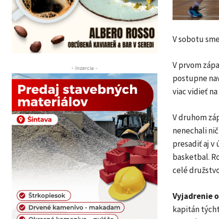
V sobotu sme 
V prvom zápas
- Inzercia -
postupne nav
viac vidieť na
V druhom záp
nenechali nič
presadiť aj 
basketbal. Ro
celé družstvo
Vyjadrenie o
kapitán tých