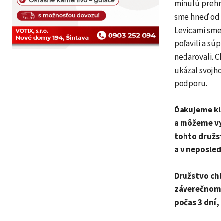
minulú prehru
sme hneď od z
Levicami sme 
poľavili a sú
nedarovali. 
ukázal svojh
podporu.
Ďakujeme kl
a môžeme vy
tohto družst
a v neposle
Družstvo chl
záverečnom f
počas 3 dní,