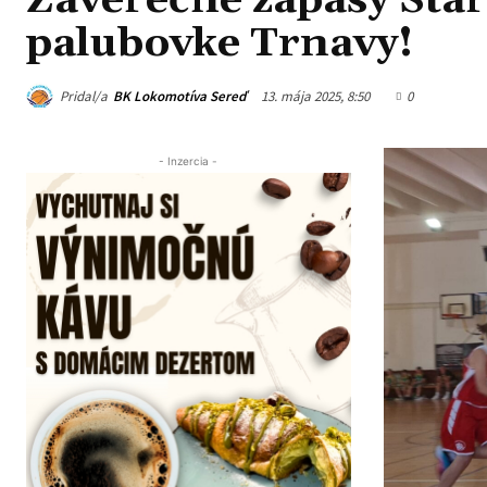
Záverečné zápasy Star
palubovke Trnavy!
Pridal/a
BK Lokomotíva Sereď
13. mája 2025, 8:50
0
- Inzercia -