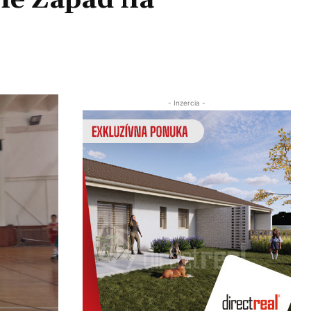
ine Západ na
Zdieľať
- Inzercia -