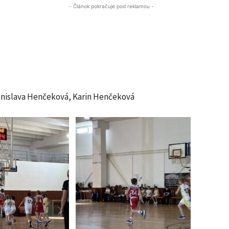
- Článok pokračuje pod reklamou -
anislava Henčeková, Karin Henčeková