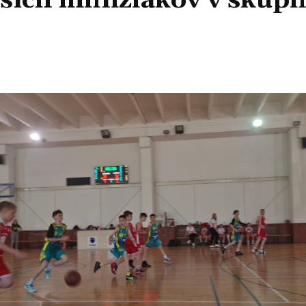
ších minižiakov v skup