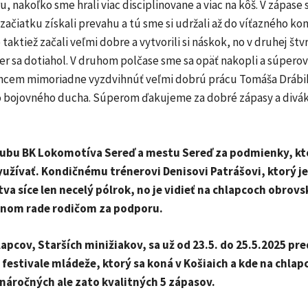
, nakoľko sme hrali viac disciplinovane a viac na kôš. V zápase
ačiatku získali prevahu a tú sme si udržali až do víťazného kon
taktiež začali veľmi dobre a vytvorili si náskok, no v druhej štv
per sa dotiahol. V druhom polčase sme sa opäť nakopli a súperovi
Chcem mimoriadne vyzdvihnúť veľmi dobrú prácu Tomáša Drábik
o bojovného ducha. Súperom ďakujeme za dobré zápasy a divá
ubu BK Lokomotíva Sereď a mestu Sereď za podmienky, k
užívať. Kondičnému trénerovi Denisovi Patrášovi, ktorý j
va síce len necelý pólrok, no je vidieť na chlapcoch obrov
dnom rade rodičom za podporu.
apcov, Starších minižiakov, sa už od 23.5. do 25.5.2025 pre
estivale mládeže, ktorý sa koná v Košiaich a kde na chlap
 náročných ale zato kvalitných 5 zápasov.