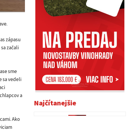
ave.
čas zápasu
sa začali
pase sme
e sa vedeli
aci
 chlapcov a
Najčítanejšie
icami. Ako
viciam