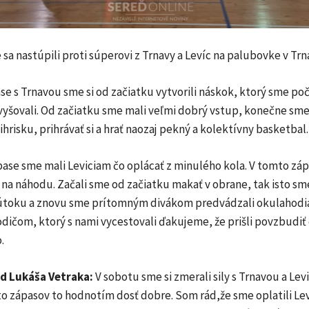
sa nastúpili proti súperovi z Trnavy a Levíc na palubovke v Trn
e s Trnavou sme si od začiatku vytvorili náskok, ktorý sme po
yšovali. Od začiatku sme mali veľmi dobrý vstup, konečne sme 
 ihrisku, prihrávať si a hrať naozaj pekný a kolektívny basketbal.
ase sme mali Leviciam čo oplácať z minulého kola. V tomto zá
 na náhodu. Začali sme od začiatku makať v obrane, tak isto sm
v útoku a znovu sme prítomným divákom predvádzali okulahodi
dičom, ktorý s nami vycestovali ďakujeme, že prišli povzbudiť
.
d Lukáša Vetraka:
V sobotu sme si zmerali sily s Trnavou a Lev
to zápasov to hodnotím dosť dobre. Som rád,že sme oplatili Le