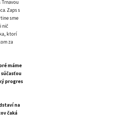
 s Trnavou
ca. Zaps s
rtine sme
 nič
a, ktorí
kom za
toré máme
e súčasťou
ský progres
dstaví na
cov čaká