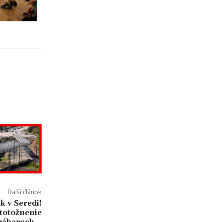
Ďalší článok
k v Seredi!
stotožnenie
záberoch –