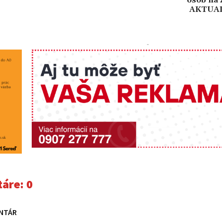
AKTUA
-
áre:
0
NTÁR