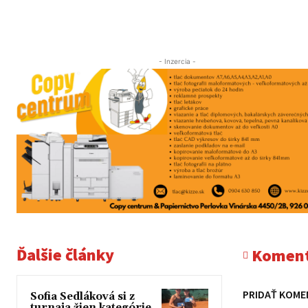
- Inzercia -
Ďalšie články
Koment
PRIDAŤ KOME
Sofia Sedláková si z
turnaja žien kategórie