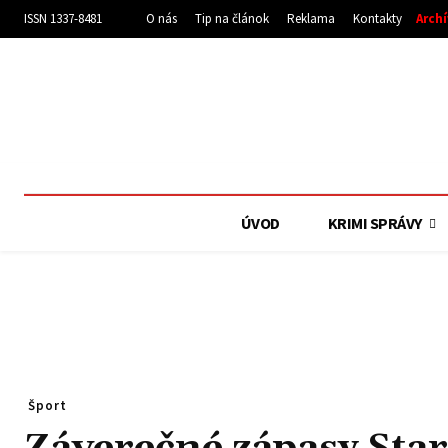
ISSN 1337-8481
O nás
Tip na článok
Reklama
Kontakty
Arch
ÚVOD
KRIMI SPRÁVY
Šport