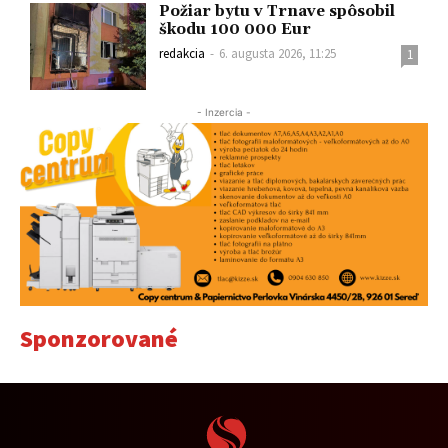
Požiar bytu v Trnave spôsobil
škodu 100 000 Eur
redakcia
-
6. augusta 2026, 11:25
1
- Inzercia -
Sponzorované