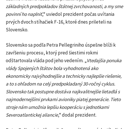
základných predpokladov štátnej zvrchovanosti, a my sme
povinní ho naplniť
,“ uviedol prezident počas uvítania
prvých dvoch stíhačiek F-16, ktoré dnes prileteli na
Slovensko.
Slovensko sa podľa Petra Pellegriniho úspešne blíži k
zavŕšeniu procesu, ktorý pred šiestimi rokmi
odštartovala vláda pod jeho vedením. „
Vtedajšia ponuka
vlády Spojených štátov bola vyhodnotená ako
ekonomicky najvýhodnejšie a technicky najlepšie riešenie,
a to s ohľadom na celý predpokladaný 30-ročný cyklus.
Slovensko tak postupne dostáva najkvalitnejšie lietadlá s
najmodernejšími prvkami avioniky piatej generácie. Tieto
stroje nám umožnia lepšiu kooperáciu s jednotkami
Severoatlantickej aliancie
,“ dodal prezident.