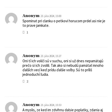
Anonym
23. júla 2024, 15:00
Spominat pri clanku o petkovi horucom prdel asi nie je
to prave jamkate.
1
Anonym
23. júla 2024, 15:27
Oni tí ich voliči sú v suchu, oni si už dnes nepamätajú
prečo si ich zvolili. Tak ako si nebudú pamätať mnoho
ďalších vecí keď prídu ďalšie voľby. Sú to príliš
jednoduchí ľudia.
2
Anonym
23. júla 2024, 15:53
A myslis, ze ked im zdvihnu dalsie poplatky, zdania aj