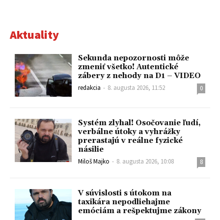
Aktuality
Sekunda nepozornosti môže
zmeniť všetko! Autentické
zábery z nehody na D1 – VIDEO
redakcia
-
8. augusta 2026, 11:52
0
Systém zlyhal! Osočovanie ľudí,
verbálne útoky a vyhrážky
prerastajú v reálne fyzické
násilie
Miloš Majko
-
8. augusta 2026, 10:08
8
V súvislosti s útokom na
taxikára nepodliehajme
emóciám a rešpektujme zákony