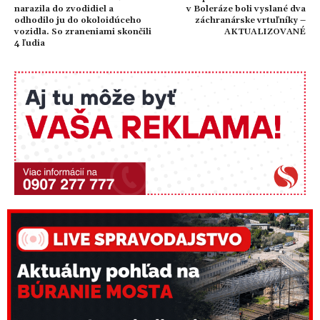
narazila do zvodidiel a
v Boleráze boli vyslané dva
odhodilo ju do okoloidúceho
záchranárske vrtuľníky –
vozidla. So zraneniami skončili
AKTUALIZOVANÉ
4 ľudia