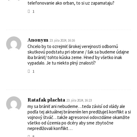
telefonovanie ako orban, to si uz zapamataju?
1
Anonym
23. júla 2024, 16:16
Chcelo by to ozrejmiť širokej verejnosti odbornú
skutkovú podstatu pri obrane / šak sa budeme údajne
iba brániť/ tohto kúska zeme. Hneď by všetko inak
vypadalo. Je tu niekto plný znalostí?
1
Ratafak plachta
23. júla 2024, 16:23
my sa brániť ani nebudeme…teda závisí od vlády ale
podľa tej aktuálnej bránením len predlžuješ konflikt a si
vojnový štváč…takže agresorovi odovzdáme okamžite
všetko od územia po dcéry aby sme zbytočne
nepredlžovali konflikt…
5