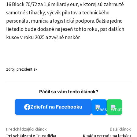
16 Block 70/72 za 1,6 miliardy eur, v ktorej sú zahrnuté
samotné stíhačky, výcvik pilotov a technického
personálu, munícia a logistická podpora. Ďalšie jedno
lietadlo bude dodané na jeseň tohto roku, päť ďalších
kusov v roku 2025 a zvyšné neskôr.
zdroj: prezident.sk
Páčil sa vám tento článok?
Zdieľať na Facebooku
Predchádzajúci článok
Ďalší článok
Pri schádzaní z R1 vodička
K pádu vetroňa na letisku