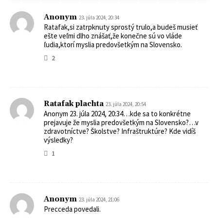
Anonym
23. júla 2024, 20:34
Ratafak,si zatrpknuty sprostý trulo,a budeš musieť
ešte veľmi dlho znášať,že konečne sú vo vláde
ľudia,ktorí myslia predovšetkým na Slovensko.
2
Ratafak plachta
23. júla 2024, 20:54
Anonym 23. júla 2024, 20:34…kde sa to konkrétne
prejavuje že myslia predovšetkým na Slovensko?…v
zdravotníctve? Školstve? Infraštruktúre? Kde vidíš
výsledky?
1
Anonym
23. júla 2024, 21:06
Precceda povedali.