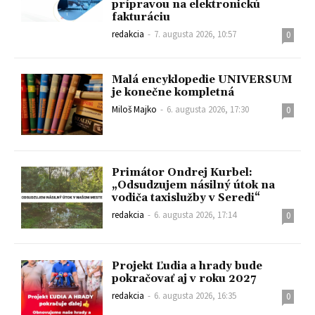
prípravou na elektronickú
fakturáciu
redakcia
-
7. augusta 2026, 10:57
0
Malá encyklopedie UNIVERSUM
je konečne kompletná
Miloš Majko
-
6. augusta 2026, 17:30
0
Primátor Ondrej Kurbel:
„Odsudzujem násilný útok na
vodiča taxislužby v Seredi“
redakcia
-
6. augusta 2026, 17:14
0
Projekt Ľudia a hrady bude
pokračovať aj v roku 2027
redakcia
-
6. augusta 2026, 16:35
0