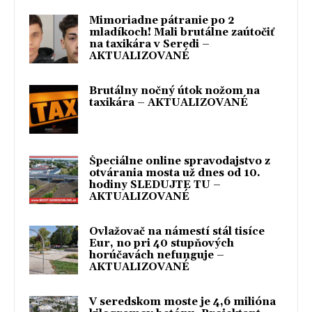
Mimoriadne pátranie po 2
mladíkoch! Mali brutálne zaútočiť
na taxikára v Seredi –
AKTUALIZOVANÉ
Brutálny nočný útok nožom na
taxikára – AKTUALIZOVANÉ
Špeciálne online spravodajstvo z
otvárania mosta už dnes od 10.
hodiny SLEDUJTE TU –
AKTUALIZOVANÉ
Ovlažovač na námestí stál tisíce
Eur, no pri 40 stupňových
horúčavách nefunguje –
AKTUALIZOVANÉ
V seredskom moste je 4,6 milióna