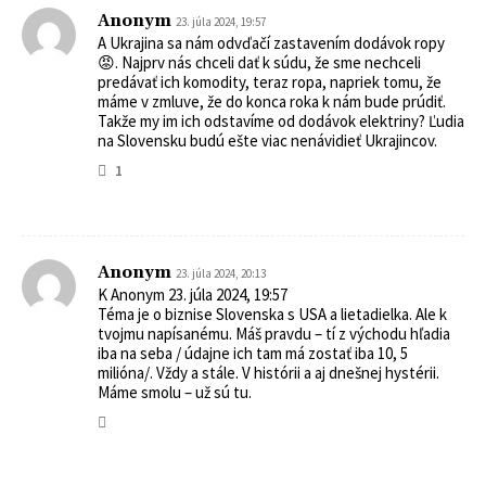
Anonym
23. júla 2024, 19:57
A Ukrajina sa nám odvďačí zastavením dodávok ropy
😡. Najprv nás chceli dať k súdu, že sme nechceli
predávať ich komodity, teraz ropa, napriek tomu, že
máme v zmluve, že do konca roka k nám bude prúdiť.
Takže my im ich odstavíme od dodávok elektriny? Ľudia
na Slovensku budú ešte viac nenávidieť Ukrajincov.
1
Anonym
23. júla 2024, 20:13
K Anonym 23. júla 2024, 19:57
Téma je o biznise Slovenska s USA a lietadielka. Ale k
tvojmu napísanému. Máš pravdu – tí z východu hľadia
iba na seba / údajne ich tam má zostať iba 10, 5
milióna/. Vždy a stále. V histórii a aj dnešnej hystérii.
Máme smolu – už sú tu.