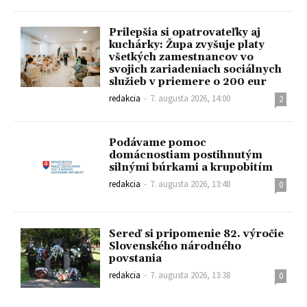
Prilepšia si opatrovateľky aj
kuchárky: Župa zvyšuje platy
všetkých zamestnancov vo
svojich zariadeniach sociálnych
služieb v priemere o 200 eur
redakcia
-
7. augusta 2026, 14:00
2
Podávame pomoc
domácnostiam postihnutým
silnými búrkami a krupobitím
redakcia
-
7. augusta 2026, 13:48
0
Sereď si pripomenie 82. výročie
Slovenského národného
povstania
redakcia
-
7. augusta 2026, 13:38
0