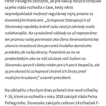
Peter Pellegrini zdôraznil, že pre nákup nových stíhačiek
sa jeho vláda rozhodla v čase, kedy nikto
nepredpokladal možnosť regulárnej vojny priamo za
slovenskými hranicami. „
Schopnosť Ozbrojených síl
Slovenskej republiky brániť našu vlasť je odvtedy oveľa
naliehavejšia. Na vynaložené náklady sa už nepozeráme
len prizmou našej povinnosti ako člena Severoatlantickej
aliancie investovať dve percentá hrubého domáceho
produktu do našej obrany. Pozeráme sa na ne
predovšetkým ako na náš záväzok voči ľuďom na
Slovensku spraviť všetko nielen pre ich pocit bezpečia, ale
aj pre skutočnú schopnosť chrániť ich životy pred
možnými hrozbami
,“ uzavrel prezident.
Na základňu v Kuchyni dnes prileteli dve nové stíhačky
F-16, ktoré sa rozhodla v roku 2018 zakúpiť vláda Petra
Pellegriniho. Slovensko zakúpilo celkovo 14 stíhačiek F-