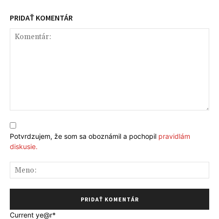
PRIDAŤ KOMENTÁR
Komentár:
Potvrdzujem, že som sa oboznámil a pochopil
pravidlám
diskusie.
Me
Current ye
@r
*