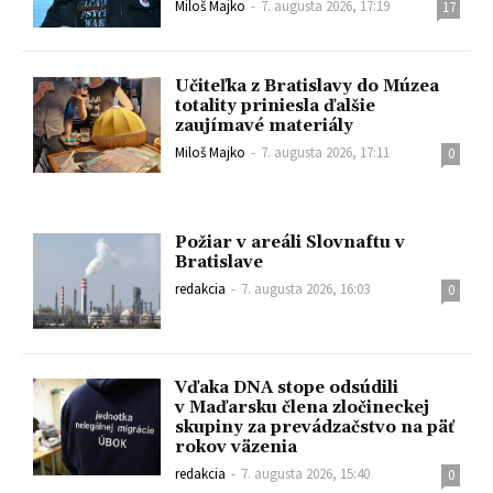
Miloš Majko
-
7. augusta 2026, 17:19
17
Učiteľka z Bratislavy do Múzea
totality priniesla ďalšie
zaujímavé materiály
Miloš Majko
-
7. augusta 2026, 17:11
0
Požiar v areáli Slovnaftu v
Bratislave
redakcia
-
7. augusta 2026, 16:03
0
Vďaka DNA stope odsúdili
v Maďarsku člena zločineckej
skupiny za prevádzačstvo na päť
rokov väzenia
redakcia
-
7. augusta 2026, 15:40
0