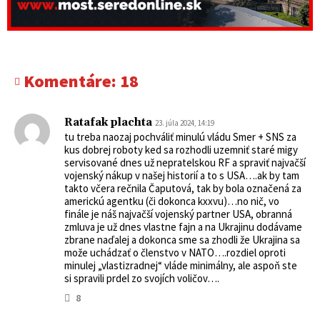
Komentáre:
18
Ratafak plachta
23. júla 2024, 14:19
tu treba naozaj pochváliť minulú vládu Smer + SNS za
kus dobrej roboty ked sa rozhodli uzemniť staré migy
servisované dnes už nepratelskou RF a spraviť najvačší
vojenský nákup v našej historií a to s USA….ak by tam
takto včera rečnila Čaputová, tak by bola označená za
americkú agentku (či dokonca kxxvu)…no nič, vo
finále je náš najvačší vojenský partner USA, obranná
zmluva je už dnes vlastne fajn a na Ukrajinu dodávame
zbrane naďalej a dokonca sme sa zhodli že Ukrajina sa
može uchádzať o členstvo v NATO….rozdiel oproti
minulej „vlastizradnej“ vláde minimálny, ale aspoň ste
si spravili prdel zo svojích voličov….
8