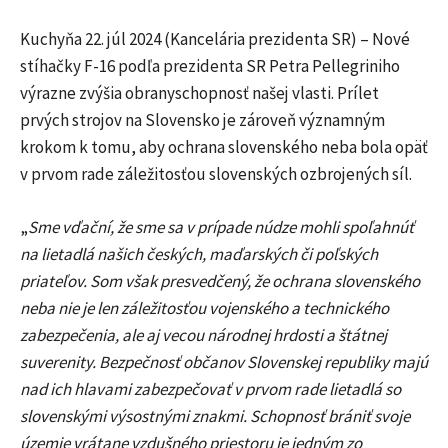
Kuchyňa 22. júl 2024 (Kancelária prezidenta SR) – Nové
stíhačky F-16 podľa prezidenta SR Petra Pellegriniho
výrazne zvýšia obranyschopnosť našej vlasti. Prílet
prvých strojov na Slovensko je zároveň významným
krokom k tomu, aby ochrana slovenského neba bola opäť
v prvom rade záležitosťou slovenských ozbrojených síl.
„
Sme vďační, že sme sa v prípade núdze mohli spoľahnúť
na lietadlá našich českých, maďarských či poľských
priateľov. Som však presvedčený, že ochrana slovenského
neba nie je len záležitosťou vojenského a technického
zabezpečenia, ale aj vecou národnej hrdosti a štátnej
suverenity. Bezpečnosť občanov Slovenskej republiky majú
nad ich hlavami zabezpečovať v prvom rade lietadlá so
slovenskými výsostnými znakmi. Schopnosť brániť svoje
územie vrátane vzdušného priestoru je jedným zo