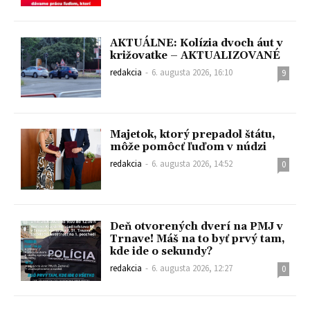
AKTUÁLNE: Kolízia dvoch áut v
križovatke – AKTUALIZOVANÉ
redakcia
-
6. augusta 2026, 16:10
9
Majetok, ktorý prepadol štátu,
môže pomôcť ľuďom v núdzi
redakcia
-
6. augusta 2026, 14:52
0
Deň otvorených dverí na PMJ v
Trnave! Máš na to byť prvý tam,
kde ide o sekundy?
redakcia
-
6. augusta 2026, 12:27
0