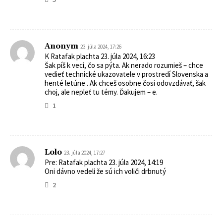
Anonym
23. júla 2024, 17:26
K Ratafak plachta 23. júla 2024, 16:23
Šak píš k veci, čo sa pýta. Ak nerado rozumieš – chce
vedieť technické ukazovatele v prostredí Slovenska a
henté letúne . Ak chceš osobne čosi odovzdávať, šak
choj, ale nepleť tu témy. Ďakujem – e.
1
Lolo
23. júla 2024, 17:27
Pre: Ratafak plachta 23. júla 2024, 14:19
Oni dávno vedeli že sú ich voliči drbnutý
2