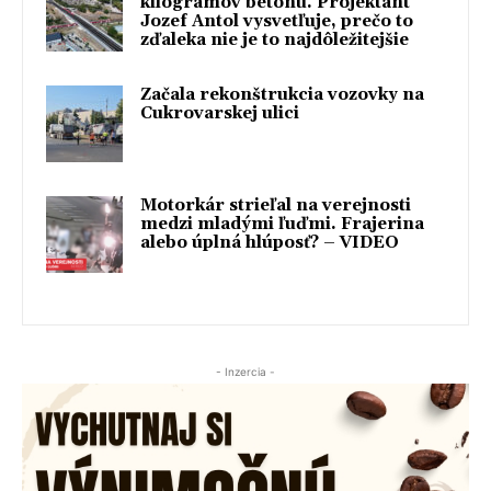
kilogramov betónu. Projektant
Jozef Antol vysvetľuje, prečo to
zďaleka nie je to najdôležitejšie
Začala rekonštrukcia vozovky na
Cukrovarskej ulici
Motorkár strieľal na verejnosti
medzi mladými ľuďmi. Frajerina
alebo úplná hlúposť? – VIDEO
- Inzercia -