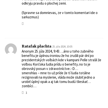
odkryju pravdu o plochej zemi.
(Spravne sa domnievas, ze v tomto komentari ide o
sarkazmus)
Ratafak plachta
25. júla 2024, 10:05
Anonym 25. júla 2024, 9:43….áno u toho zubného
benefitu je úplnou ironiou že ho zrušili pár dní po
prezidentských voľbách kde v kampani Pelle strašil že
voľbou Korčoka ľudia prídu o benefity..no to je
obrovský posun v zdravotníctve.:-D…
smerohlas – mne to už príde že tí ľudia totálne
rezignovali na myslenie, vláda može slubiť jedno a
urobiť úplný opak a aj tak tomu budú tlieskať…
zombíci…
1