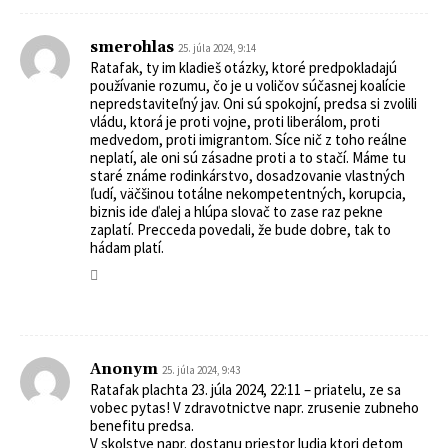
smerohlas
25. júla 2024, 9:14
Ratafak, ty im kladieš otázky, ktoré predpokladajú
používanie rozumu, čo je u voličov súčasnej koalície
nepredstaviteľný jav. Oni sú spokojní, predsa si zvolili
vládu, ktorá je proti vojne, proti liberálom, proti
medvedom, proti imigrantom. Síce nič z toho reálne
neplatí, ale oni sú zásadne proti a to stačí. Máme tu
staré známe rodinkárstvo, dosadzovanie vlastných
ľudí, väčšinou totálne nekompetentných, korupcia,
biznis ide ďalej a hlúpa slovač to zase raz pekne
zaplatí. Precceda povedali, že bude dobre, tak to
hádam platí.
Anonym
25. júla 2024, 9:43
Ratafak plachta 23. júla 2024, 22:11 – priatelu, ze sa
vobec pytas! V zdravotnictve napr. zrusenie zubneho
benefitu predsa.
V skolstve napr. dostanu priestor ludia ktori detom