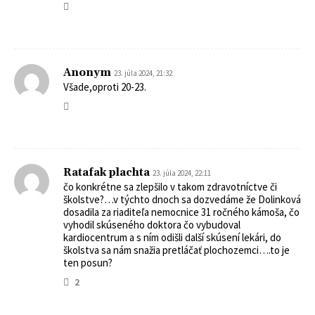
Anonym
23. júla 2024, 21:32
Všade,oproti 20-23.
Ratafak plachta
23. júla 2024, 22:11
čo konkrétne sa zlepšilo v takom zdravotníctve či
školstve?…v týchto dnoch sa dozvedáme že Dolinková
dosadila za riaditeľa nemocnice 31 ročného kámoša, čo
vyhodil skúseného doktora čo vybudoval
kardiocentrum a s ním odišli další skúsení lekári, do
školstva sa nám snažia pretláčať plochozemci….to je
ten posun?
2