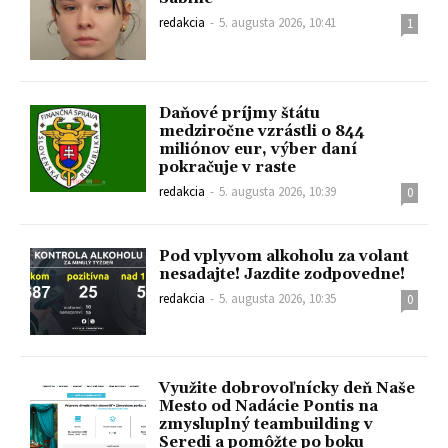
redakcia
-
5. augusta 2026, 10:41
1
Daňové príjmy štátu
medziročne vzrástli o 844
miliónov eur, výber daní
pokračuje v raste
redakcia
-
5. augusta 2026, 10:39
0
Pod vplyvom alkoholu za volant
nesadajte! Jazdite zodpovedne!
redakcia
-
5. augusta 2026, 10:35
0
Využite dobrovoľnícky deň Naše
Mesto od Nadácie Pontis na
zmysluplný teambuilding v
Seredi a pomôžte po boku