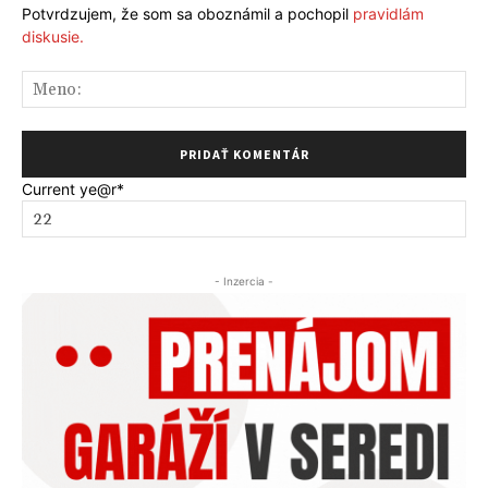
Potvrdzujem, že som sa oboznámil a pochopil
pravidlám
diskusie.
Me
Current ye
@r
*
- Inzercia -