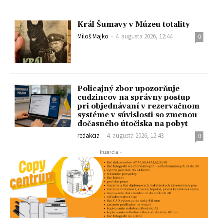
Král Šumavy v Múzeu totality
Miloš Majko
-
4. augusta 2026, 12:44
0
Policajný zbor upozorňuje
cudzincov na správny postup
pri objednávaní v rezervačnom
systéme v súvislosti so zmenou
dočasného útočiska na pobyt
redakcia
-
4. augusta 2026, 12:43
0
- Inzercia -