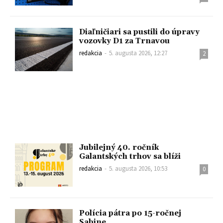
Diaľničiari sa pustili do úpravy
vozovky D1 za Trnavou
redakcia
-
5. augusta 2026, 12:27
2
Jubilejný 40. ročník
Galantských trhov sa blíži
redakcia
-
5. augusta 2026, 10:53
0
Polícia pátra po 15-ročnej
Sabine