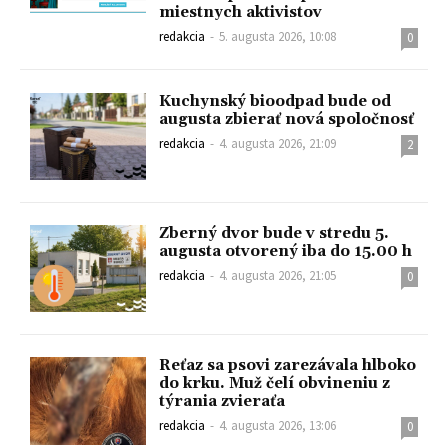
miestnych aktivistov
redakcia
-
5. augusta 2026, 10:08
0
Kuchynský bioodpad bude od
augusta zbierať nová spoločnosť
redakcia
-
4. augusta 2026, 21:09
2
Zberný dvor bude v stredu 5.
augusta otvorený iba do 15.00 h
redakcia
-
4. augusta 2026, 21:05
0
Reťaz sa psovi zarezávala hlboko
do krku. Muž čelí obvineniu z
týrania zvieraťa
redakcia
-
4. augusta 2026, 13:06
0