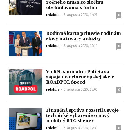
ročného muža zo zločinu
obchodovania s ľuďmi
redakcia
-
5. augusta 2026, 14:28
0
Rodinná karta prinesie rodinám
zľavy na tovary a služby
redakcia
-
5. augusta 2026, 13:11
0
Vodiči, spomaľte: Polícia sa
zapája do celoeurópskej akcie
ROADPOL Speed
redakcia
-
5. augusta 2026, 13:03
0
Finančná správa rozšírila svoje
technické vybavenie o nový
mobilný RTG skener
redakcia
-
5. augusta 2026, 12:33
0