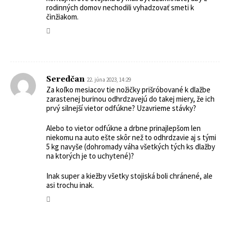
rodinných domov nechodili vyhadzovať smeti k
činžiakom.
Seredčan
22. júna 2023, 14:29
Za koľko mesiacov tie nožičky prišróbované k dlažbe
zarastenej burinou odhrdzavejú do takej miery, že ich
prvý silnejší vietor odfúkne? Uzavrieme stávky?
Alebo to vietor odfúkne a drbne prinajlepšom len
niekomu na auto ešte skôr než to odhrdzavie aj s tými
5 kg navyše (dohromady váha všetkých tých ks dlažby
na ktorých je to uchytené)?
Inak super a kiežby všetky stojiská boli chránené, ale
asi trochu inak.