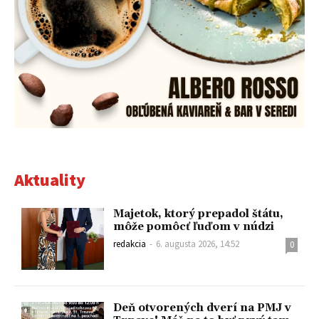
Aktuality
Majetok, ktorý prepadol štátu,
môže pomôcť ľuďom v núdzi
redakcia
-
6. augusta 2026, 14:52
0
Deň otvorených dverí na PMJ v