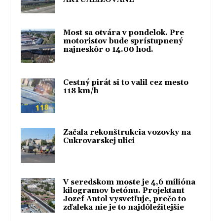
Most sa otvára v pondelok. Pre
motoristov bude sprístupnený
najneskôr o 14.00 hod.
Cestný pirát si to valil cez mesto
118 km/h
Začala rekonštrukcia vozovky na
Cukrovarskej ulici
V seredskom moste je 4,6 milióna
kilogramov betónu. Projektant
Jozef Antol vysvetľuje, prečo to
zďaleka nie je to najdôležitejšie