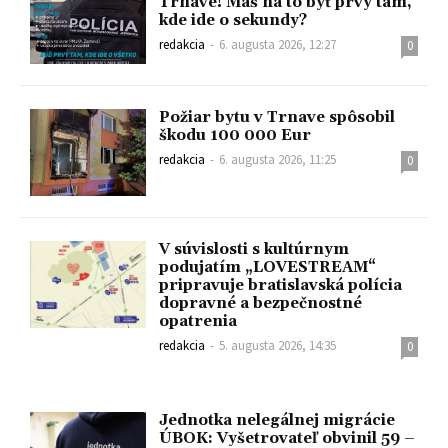
Trnave! Máš na to byť prvý tam,
kde ide o sekundy?
redakcia
-
6. augusta 2026, 12:27
0
Požiar bytu v Trnave spôsobil
škodu 100 000 Eur
redakcia
-
6. augusta 2026, 11:25
0
V súvislosti s kultúrnym
podujatím „LOVESTREAM“
pripravuje bratislavská polícia
dopravné a bezpečnostné
opatrenia
redakcia
-
5. augusta 2026, 14:35
0
Jednotka nelegálnej migrácie
ÚBOK: Vyšetrovateľ obvinil 59 –