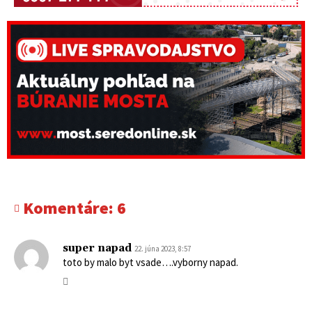
Komentáre:
6
super napad
22. júna 2023, 8:57
toto by malo byt vsade….vyborny napad.