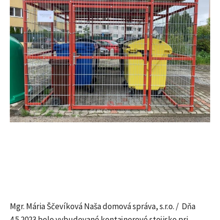
Mgr. Mária Ščevíková Naša domová správa, s.r.o. / Dňa
4.5.2023 bolo vybudované kontajnerové stojisko pri