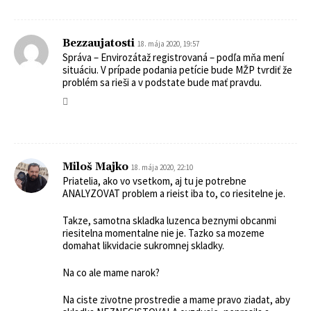
Bezzaujatosti
18. mája 2020, 19:57
Správa – Envirozátaž registrovaná – podľa mňa mení
situáciu. V prípade podania petície bude MŽP tvrdiť že
problém sa rieši a v podstate bude mať pravdu.
Miloš Majko
18. mája 2020, 22:10
Priatelia, ako vo vsetkom, aj tu je potrebne
ANALYZOVAT problem a rieist iba to, co riesitelne je.
Takze, samotna skladka luzenca beznymi obcanmi
riesitelna momentalne nie je. Tazko sa mozeme
domahat likvidacie sukromnej skladky.
Na co ale mame narok?
Na ciste zivotne prostredie a mame pravo ziadat, aby