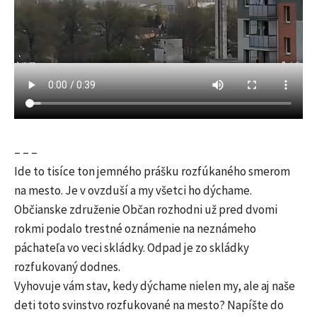
– – –
Ide to tisíce ton jemného prášku rozfúkaného smerom
na mesto. Je v ovzduší a my všetci ho dýchame.
Občianske združenie Občan rozhodni už pred dvomi
rokmi podalo trestné oznámenie na neznámeho
páchateľa vo veci skládky. Odpad je zo skládky
rozfukovaný dodnes.
Vyhovuje vám stav, kedy dýchame nielen my, ale aj naše
deti toto svinstvo rozfukované na mesto? Napíšte do