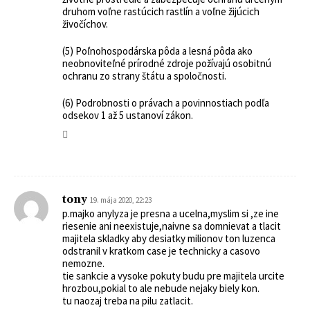
druhom voľne rastúcich rastlín a voľne žijúcich
živočíchov.
(5) Poľnohospodárska pôda a lesná pôda ako
neobnoviteľné prírodné zdroje požívajú osobitnú
ochranu zo strany štátu a spoločnosti.
(6) Podrobnosti o právach a povinnostiach podľa
odsekov 1 až 5 ustanoví zákon.
tony
19. mája 2020, 22:23
p.majko anylyza je presna a ucelna,myslim si ,ze ine
riesenie ani neexistuje,naivne sa domnievat a tlacit
majitela skladky aby desiatky milionov ton luzenca
odstranil v kratkom case je technicky a casovo
nemozne.
tie sankcie a vysoke pokuty budu pre majitela urcite
hrozbou,pokial to ale nebude nejaky biely kon.
tu naozaj treba na pilu zatlacit.