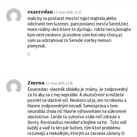
exseredan
13. mája 2020, 11:53
malo by sa postarat mesto! najst majitela,alebo
odstranit ten luzenec. pani poslanci mesta Sered,tiez
mate rodiny-deti ktore to dychaju.. robte neco,konajte
kym neni neskoro. ja osobne som bol roky chory,az
som sa odstahoval zo Serede vsetky nemoci
pomynuli..
Zmena
13. mája 2020, 12:38
Exseredan -vlastník skládky je známy. Je zodpovedný
za to aby sa z nej neprášilo. A skutočnosť si môžete
pozrieť na vlastné oči. Neskoro už je, len to nikomu a
hlavne zodpovedným nevadí. Samospráva v tom
neurobila zhola nič hlavne výhovorkami na súkromné
vlastníctvo. Lenže to svinstvo stále ničí zdravie a
životy. Koronavírus nevidieť a bojíme sa ho . Toto vidí
každý a vadí to len pár ľuďom, tým ktorí problému
rozumejú a niekoľkým, ktorým sa zasvinia záclony či