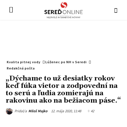
Kvalita pitnej vody
Lúženec po NH v Seredi
Redakčná pošta
„Dýchame to už desiatky rokov
keď fúka vietor a zodpovední na
to serú a ľudia zomierajú na
rakovinu ako na bežiacom páse.“
12. mája 2020, 11:48
42
Pridal/a
Miloš Majko