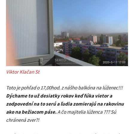
Viktor Klačan St
Toto je pohľad o 17,00hod. z nášho balkóna na lúženec!!!
Dýchame to už desiatky rokov keď fúka vietor a
zodpovední na to serú a ľudia zomierajú na rakovinu
ako na bežiacom páse.
A čo majitelia lúženca ??? Sú
chránená zver?!