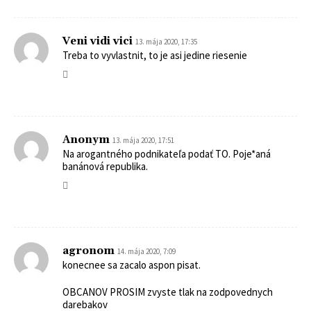
Veni vidi vici
13. mája 2020, 17:35
Treba to vyvlastnit, to je asi jedine riesenie
Anonym
13. mája 2020, 17:51
Na arogantného podnikateľa podať TO. Poje*aná
banánová republika.
agronom
14. mája 2020, 7:09
konecnee sa zacalo aspon pisat.
OBCANOV PROSIM zvyste tlak na zodpovednych
darebakov