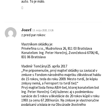
auto. To je málo.
Jozef
13. mája 2020, 13:26
z pred par rokov:
Vlastníkom skládky je:
Privéefina s.r.o., Mudroňova 26, 811 03 Bratislava
Konateľom: Ing. Peter Horečný, Zvončeková 6706/41,
831 06 Bratislava
Vladimír Tomčányi25. apríla 2017
„Pre pripomenutie, prvý majiteľ skládky sa zaviazal v
zmluve s Fondom národného majetku zlikvidovať haldu
do 15 rokov, teda do roku 2009. Mesto tvrdí, že kópiu
zmluvy nemá, a Ferroport to tvrdí tiež.“
Prvý majiteľ bola firma ABH-bel, ktorej konateľom bol
Ing. Peter Horečný. Celý luženec aj s podmienkou
sanácie do 5 rokov a likvidácie do 20 rokov kúpil v roku
1993 za cenu 67.200 korún. Na zmluve je vlastnoručne
podpísaný a kópia je na Obv.úrade životného