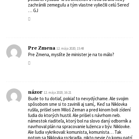
zachránili zemeguľu a tým vlastne vyliečili celú Sereď
… GJ
Pre Zmena
12. mája 2020, 15:48
Pre Zmena, myslíte že minister je na to málo?
názor
12. mája 2020, 16:21
Bude to tu dotiaľ, pokiaľ to nevydýchame. Ale svojim
spôsobom sme si to zavinili aj samí,. Keď sa Niklovka
rušila, prišiel sem Miloš Zeman a pred kinom boli zídení
ľudia do ktorých hustil. Ale prišiel s návrhom neb.
námestok riaditeľa, ktorý bol na slovo daný odborník a
navrhoval plán na spracovanie luženca v býv. Niklovke.
Ale ľudia vykrikovali: komunista, komunista… Tak
potom sa Niklovka rozkradla, nikto nevie čo komu patrí