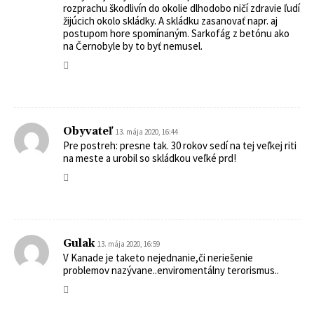
rozprachu škodlivín do okolie dlhodobo ničí zdravie ľudí
žijúcich okolo skládky. A skládku zasanovať napr. aj
postupom hore spomínaným. Sarkofág z betónu ako
na Černobyle by to byť nemusel.
Obyvateľ
13. mája 2020, 16:44
Pre postreh: presne tak. 30 rokov sedí na tej veľkej riti
na meste a urobil so skládkou veľké prd!
Gulak
13. mája 2020, 16:59
V Kanade je taketo nejednanie,či neriešenie
problemov nazývane..enviromentálny terorismus..