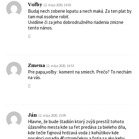
Voľby
12. mája 2020, 14:05
Budaj nech zoberie lopatu a nech maká. Za ten plat by
tam mal osobne robiť.
Uvidíme či za jeho dobrodružného riadenia zmizne
tento nános.
Zmena
12. mája 2020, 14:53
Pre papa,voľby : koment na smiech. Prečo? To nechám
na vás.
Ján
12. mája 2020, 15:09
Hlavne, že bude štadión ktorý zvýši prestíž tohoto
úžasného mesta kde sa fet predáva za bieleho dňa,
kde tečie fajnová hrdzavá voda z kohútikov kde
posalnci vysadia 40 stromčekov a fotia sa ako keby