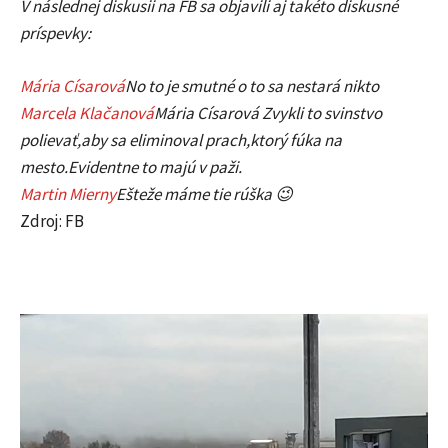
V následnej diskusii na FB sa objavili aj takéto diskusné
príspevky:
Mária Císarová
No to je smutné o to sa nestará nikto
Marcela Klačanová
Mária Císarová Zvykli to svinstvo
polievať,aby sa eliminoval prach,ktorý fúka na
mesto.Evidentne to majú v paži.
Martin Mierny
Ešteže máme tie rúška
😉
Zdroj: FB