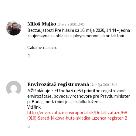
Miloš Majko
16. mája 2020, 16:03
Bezzaujatosti Pre hlásim sa 16. mája 2020, 14:44 – jedna
zaujemkyna sa ohlasila s plnym menom a kontaktom.
Cakame dalsich.
Envirozátaž registrovaná
17. mája 2020, 16:14
MŽP plánuje z EU peňazí riešiť prioritne registrované
envirozátaže, povedal v rozhovore pre Pravdu minister
p. Budaj, medzi nimi je aj skládka luženca.
Viď link :
http://envirozataze.enviroportal.sk/Detail-zataze/GA-
(010)-Sered-Niklova-huta-skladka-luzenca-register-B