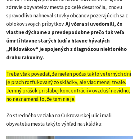
zdravie obyvatelov mesta po celé desaťročia, znovu
spravodlivo nahneval stovky občanov pozerajúcich sa z
oblokov svojich príbytkov.
Aj včera si uvedomili, čo
vlastne dýchame a prevdepodobne prečo tak veľa
úmrtí hlavne starých ľudí a hlavne bývalých
„Niklovákov“ je spojených s diagnózou niektorého
druhu rakoviny.
Treba však povedať, že nielen počas takto veterných dní
je prach rozfukovaný zo skládky, ale viac menej trvale.
Jemný prášok pri slabej koncentrácii v ovzduší nevidno,
no neznamená to, že tam nie je.
Zo stredného veziaka na Cukrovarskej ulici mali
obyvatelia mesta takýto výhľad na skládku: