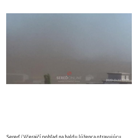
Sereď / Včerajčí pohľad na haldu lúženca otravujúcu