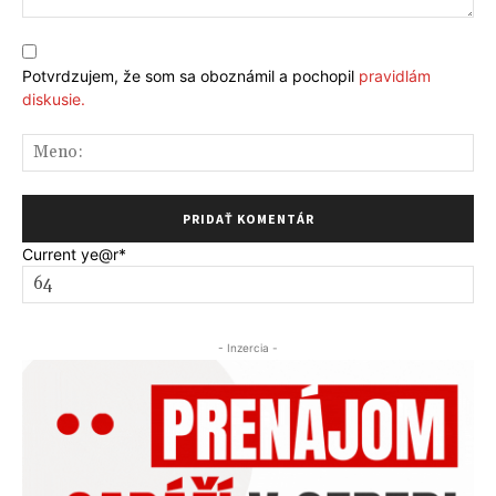
Komentár:
Potvrdzujem, že som sa oboznámil a pochopil
pravidlám
diskusie.
Me
Current ye
@r
*
- Inzercia -