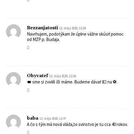
Bezzaujatosti
12. mája 2020, 12:24
Navrhujem, podotýkam že úplne vážne skúsiť pomoc
od MŽP p. Budaja.
Obyvateľ
12. mája 2020, 12:26
🐖 sme si zvolili 💩 máme. Budeme dávať 💶 na ⚽.
baba
12. mája 2020, 12:37
A čo s tým má nová vláda,to svinstvo je tu cca 40 rokov.