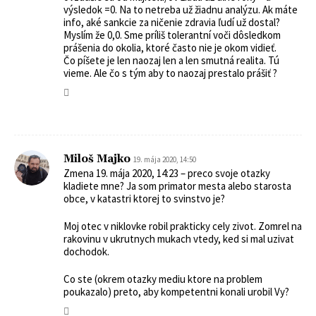
výsledok =0. Na to netreba už žiadnu analýzu. Ak máte
info, aké sankcie za ničenie zdravia ľudí už dostal?
Myslím že 0,0. Sme príliš tolerantní voči dôsledkom
prášenia do okolia, ktoré často nie je okom vidieť.
Čo píšete je len naozaj len a len smutná realita. Tú
vieme. Ale čo s tým aby to naozaj prestalo prášiť ?
Miloš Majko
19. mája 2020, 14:50
Zmena 19. mája 2020, 14:23 – preco svoje otazky
kladiete mne? Ja som primator mesta alebo starosta
obce, v katastri ktorej to svinstvo je?
Moj otec v niklovke robil prakticky cely zivot. Zomrel na
rakovinu v ukrutnych mukach vtedy, ked si mal uzivat
dochodok.
Co ste (okrem otazky mediu ktore na problem
poukazalo) preto, aby kompetentni konali urobil Vy?