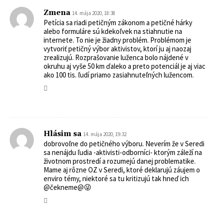
Zmena
14. mája 2020, 18:38
Petícia sa riadi petičným zákonom a petičné hárky
alebo formuláre sú kdekoľvek na stiahnutie na
internete. To nie je žiadny problém. Problémom je
vytvoriť petičný výbor aktivistov, ktorí ju aj naozaj
zrealizujú. Rozprašovanie luženca bolo nájdené v
okruhu aj vyše 50 km ďaleko a preto potenciál je aj viac
ako 100 tis. ľudí priamo zasiahnuteľných lužencom.
Hlásim sa
14. mája 2020, 19:32
dobrovoľne do petičného výboru. Neverím že v Seredi
sa nenájdu ľudia -aktivisti-odborníci- ktorým záleží na
životnom prostredí a rozumejú danej problematike.
Mame aj rôzne OZ v Seredi, ktoré deklarujú záujem o
enviro témy, niektoré sa tu kritizujú tak hneď ich
@čekneme@😜