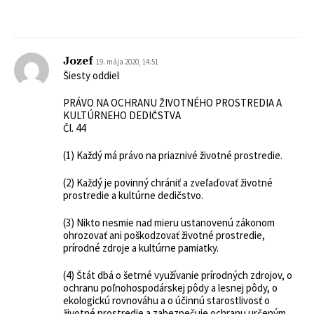
Jozef
19. mája 2020, 14:51
Šiesty oddiel
PRÁVO NA OCHRANU ŽIVOTNÉHO PROSTREDIA A
KULTÚRNEHO DEDIČSTVA
Čl. 44
(1) Každý má právo na priaznivé životné prostredie.
(2) Každý je povinný chrániť a zveľaďovať životné
prostredie a kultúrne dedičstvo.
(3) Nikto nesmie nad mieru ustanovenú zákonom
ohrozovať ani poškodzovať životné prostredie,
prírodné zdroje a kultúrne pamiatky.
(4) Štát dbá o šetrné využívanie prírodných zdrojov, o
ochranu poľnohospodárskej pôdy a lesnej pôdy, o
ekologickú rovnováhu a o účinnú starostlivosť o
životné prostredie a zabezpečuje ochranu určeným