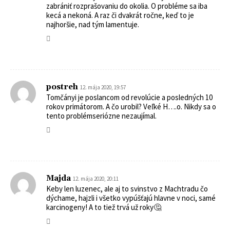
zabrániť rozprašovaniu do okolia. O probléme sa iba
kecá a nekoná. A raz či dvakrát ročne, keď to je
najhoršie, nad tým lamentuje.
postreh
12. mája 2020, 19:57
Tomčányi je poslancom od revolúcie a posledných 10
rokov primátorom. A čo urobil? Veľké H….o. Nikdy sa o
tento problémseriózne nezaujímal.
Majda
12. mája 2020, 20:11
Keby len luzenec, ale aj to svinstvo z Machtradu čo
dýchame, hajzli i všetko vypúšťajú hlavne v noci, samé
karcinogeny! A to tiež trvá už roky🤔