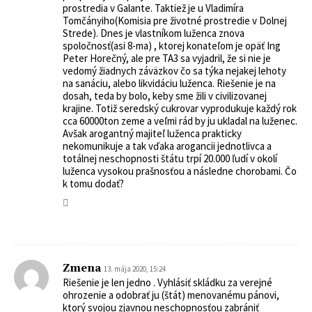
prostredia v Galante. Taktiež je u Vladimíra
Tomčányiho(Komisia pre životné prostredie v Dolnej
Strede). Dnes je vlastníkom luženca znova
spoločnosť(asi 8-ma) , ktorej konateľom je opäť Ing
Peter Horečný, ale pre TA3 sa vyjadril, že si nie je
vedomý žiadnych záväzkov čo sa týka nejakej lehoty
na sanáciu, alebo likvidáciu luženca. Riešenie je na
dosah, teda by bolo, keby sme žili v civilizovanej
krajine. Totiž seredský cukrovar vyprodukuje každý rok
cca 60000ton zeme a veľmi rád by ju ukladal na luženec.
Avšak arogantný majiteľ luženca prakticky
nekomunikuje a tak vďaka arogancii jednotlivca a
totálnej neschopnosti štátu trpí 20.000 ľudí v okolí
luženca vysokou prašnosťou a následne chorobami. Čo
k tomu dodať?
Zmena
13. mája 2020, 15:24
Riešenie je len jedno . Vyhlásiť skládku za verejné
ohrozenie a odobrať ju (štát) menovanému pánovi,
ktorý svojou zjavnou neschopnosťou zabrániť