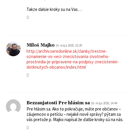
Takze dalsie kroky su na Vas…
Miloš Majko
14. mája 2020, 22:29
http://archiv.seredonline.sk/clanky/trestne-
oznamenie-vo-veci-znecistovania-zivotneho-
prostredia-je-pripravene-na-podpisy-znecistenim-
dotknutych-obcanov/index.html
Bezzaujatosti Pre hlásim sa
16. mája 2020, 14:44
Pre hlásim sa. Ako to pokračuje, máte pre občanov –
záujemcov o petíciu – nejaké nové správy? pýtam sa
vás pretože p. Majko napísal že ďalšie kroky sú na nás.