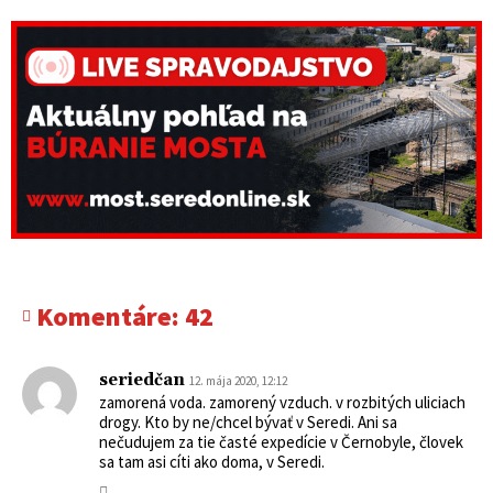
Komentáre:
42
seriedčan
12. mája 2020, 12:12
zamorená voda. zamorený vzduch. v rozbitých uliciach
drogy. Kto by ne/chcel bývať v Seredi. Ani sa
nečudujem za tie časté expedície v Černobyle, človek
sa tam asi cíti ako doma, v Seredi.