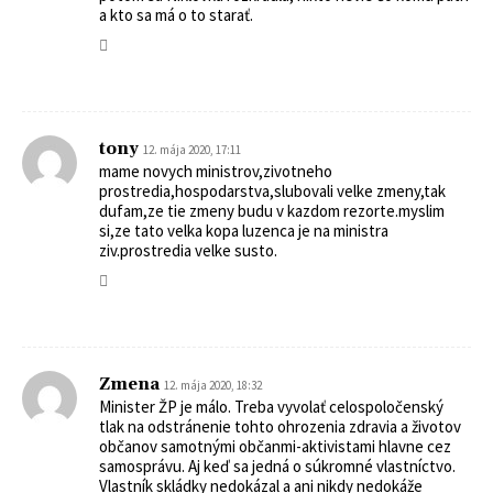
a kto sa má o to starať.
tony
12. mája 2020, 17:11
mame novych ministrov,zivotneho
prostredia,hospodarstva,slubovali velke zmeny,tak
dufam,ze tie zmeny budu v kazdom rezorte.myslim
si,ze tato velka kopa luzenca je na ministra
ziv.prostredia velke susto.
Zmena
12. mája 2020, 18:32
Minister ŽP je málo. Treba vyvolať celospoločenský
tlak na odstránenie tohto ohrozenia zdravia a životov
občanov samotnými občanmi-aktivistami hlavne cez
samosprávu. Aj keď sa jedná o súkromné vlastníctvo.
Vlastník skládky nedokázal a ani nikdy nedokáže