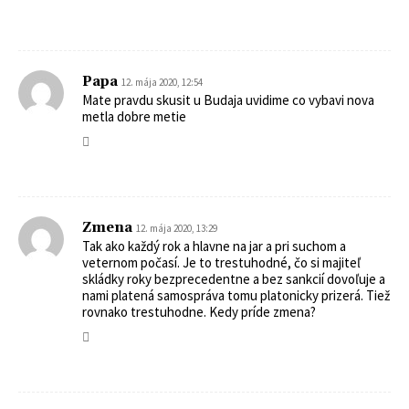
Papa
12. mája 2020, 12:54
Mate pravdu skusit u Budaja uvidime co vybavi nova
metla dobre metie
Zmena
12. mája 2020, 13:29
Tak ako každý rok a hlavne na jar a pri suchom a
veternom počasí. Je to trestuhodné, čo si majiteľ
skládky roky bezprecedentne a bez sankcií dovoľuje a
nami platená samospráva tomu platonicky prizerá. Tiež
rovnako trestuhodne. Kedy príde zmena?