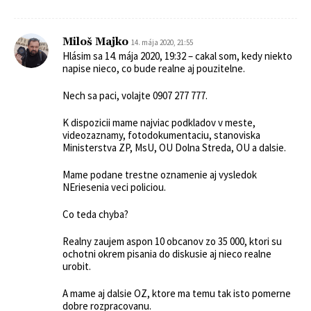
Miloš Majko
14. mája 2020, 21:55
Hlásim sa 14. mája 2020, 19:32 – cakal som, kedy niekto
napise nieco, co bude realne aj pouzitelne.
Nech sa paci, volajte 0907 277 777.
K dispozicii mame najviac podkladov v meste,
videozaznamy, fotodokumentaciu, stanoviska
Ministerstva ZP, MsU, OU Dolna Streda, OU a dalsie.
Mame podane trestne oznamenie aj vysledok
NEriesenia veci policiou.
Co teda chyba?
Realny zaujem aspon 10 obcanov zo 35 000, ktori su
ochotni okrem pisania do diskusie aj nieco realne
urobit.
A mame aj dalsie OZ, ktore ma temu tak isto pomerne
dobre rozpracovanu.