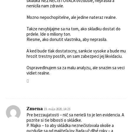
skladka NEZNECISTOVALA ovzdusie, neprasila a
nenicila nam zdravie.
Mozno nepochopitelne, ale jedine nateraz realne.
Takze nevybijajme sa na tom, ako skladku dostat do
prdele. Ide o miliony ton.
Riesme, ako donutit vlastnika, aby neprasila.
A ked bude tlak dostatocny, sankcie vysoke a bude mu
hrozit trestny postih, on sam zabezpeci jej likvidaciu.
Ospravedlnujem sa za malu analyzu, ale snazim sa veci
vidiet realne.
Zmena
19. mája 2020, 14:23
Pre bezzaujatosti – nič sa nerieši to je len evidencia. A
pozrite si tie blbosti o skládke.
P. Majko – to aby skládka neznečisťovala okolie a
ovzdušie sa od majiteľa/ov žiada už dlhé roky – a