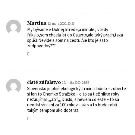
Martina
12. mája 2020, 20:23
My bývame v Dolnej Strede,a minule , vtedy
fúkalo,som chcela ísť do Galanty,ale taký prach,taká
spúšť.Nevidela som na cestu.Ale kto je zato
zodpovedný???
čisté zúfalstvo
12. mája 2020, 23:55
Slovensko je plné ekologických mín a bômb – zoberte
si len to Chemko Strážske – o to sa tiež nikto roky
nezaujímal ,,,atď,,,Duslo, a neviem čo ešte – to sa
neodstráni ani za 100 rokov – ak s a to bude robiť
takým tempom ako doteraz.