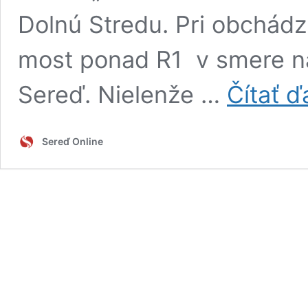
Dolnú Stredu. Pri obchádz
most ponad R1 v smere na
Sereď. Nielenže …
Čítať ď
Sereď Online