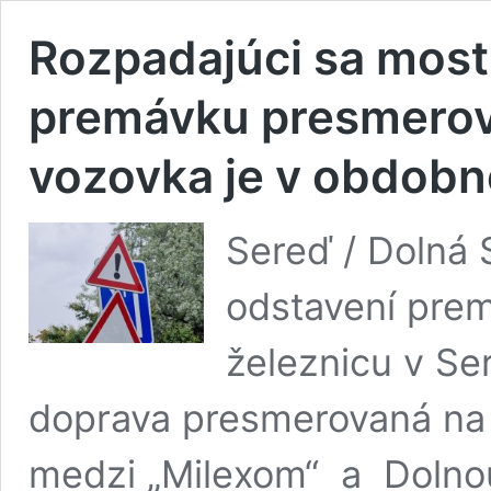
Rozpadajúci sa most 
premávku presmerova
vozovka je v obdob
Sereď / Dolná 
odstavení pre
železnicu v Ser
doprava presmerovaná na
medzi „Milexom“ a Dolno