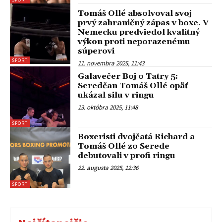
Tomáš Ollé absolvoval svoj
prvý zahraničný zápas v boxe. V
Nemecku predviedol kvalitný
výkon proti neporazenému
súperovi
ŠPORT
11. novembra 2025, 11:43
Galavečer Boj o Tatry 5:
Seredčan Tomáš Ollé opäť
ukázal silu v ringu
13. októbra 2025, 11:48
ŠPORT
Boxeristi dvojčatá Richard a
Tomáš Ollé zo Serede
debutovali v profi ringu
22. augusta 2025, 12:36
ŠPORT