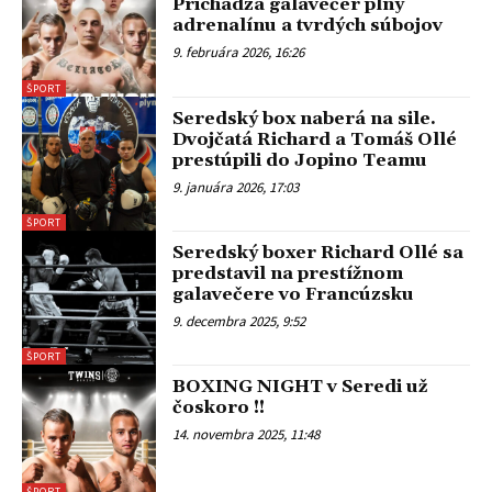
Prichádza galavečer plný
adrenalínu a tvrdých súbojov
9. februára 2026, 16:26
ŠPORT
Seredský box naberá na sile.
Dvojčatá Richard a Tomáš Ollé
prestúpili do Jopino Teamu
9. januára 2026, 17:03
ŠPORT
Seredský boxer Richard Ollé sa
predstavil na prestížnom
galavečere vo Francúzsku
9. decembra 2025, 9:52
ŠPORT
BOXING NIGHT v Seredi už
čoskoro !!
14. novembra 2025, 11:48
ŠPORT