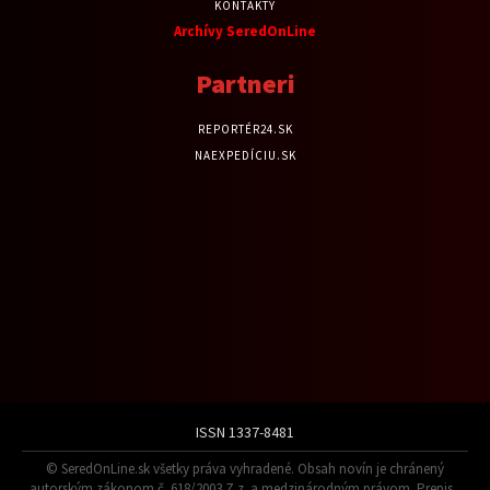
KONTAKTY
Archívy SeredOnLine
Partneri
REPORTÉR24.SK
NAEXPEDÍCIU.SK
ISSN 1337-8481
© SeredOnLine.sk všetky práva vyhradené. Obsah novín je chránený
autorským zákonom č. 618/2003 Z.z. a medzinárodným právom. Prepis ,