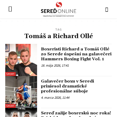
TAG
Tomáš a Richard Ollé
Boxeristi Richard a Tomáš Ollé
zo Serede úspešní na galavečeri
Hammers Boxing Fight Vol. 1
18. mája 2026, 17:41
ŠPORT
Galavečer boxu v Seredi
priniesol dramatické
profesionálne súboje
4. marca 2026, 11:44
ŠPORT
Sereď zažije boxerskú noc roka!