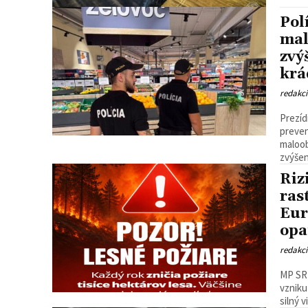
Pol
mal
zvý
krá
redakc
Prezíd
preve
maloob
zvýšen
Riz
ras
Eur
opa
redakc
MP SR 
vzniku
silný v