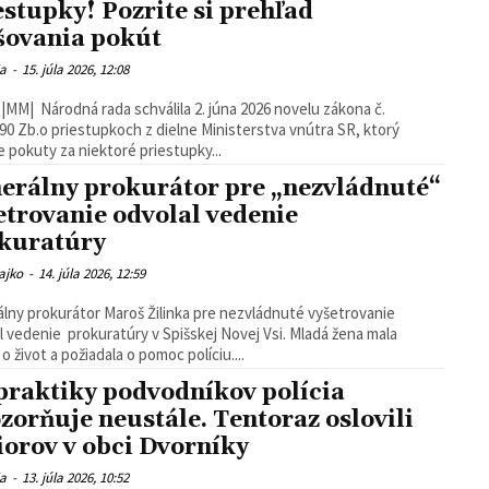
estupky! Pozrite si prehľad
šovania pokút
ia
-
15. júla 2026, 12:08
|MM| Národná rada schválila 2. júna 2026 novelu zákona č.
90 Zb.o priestupkoch z dielne Ministerstva vnútra SR, ktorý
e pokuty za niektoré priestupky...
erálny prokurátor pre „nezvládnuté“
etrovanie odvolal vedenie
kuratúry
ajko
-
14. júla 2026, 12:59
lny prokurátor Maroš Žilinka pre nezvládnuté vyšetrovanie
vedenie prokuratúry v Spišskej Novej Vsi. Mladá žena mala
o život a požiadala o pomoc políciu....
praktiky podvodníkov polícia
zorňuje neustále. Tentoraz oslovili
iorov v obci Dvorníky
ia
-
13. júla 2026, 10:52