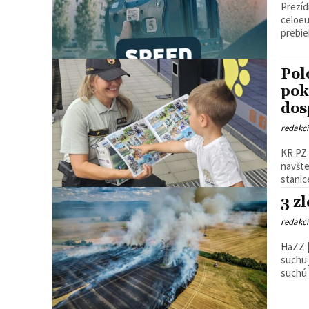
Prezíd
celoe
prebie
Pol
pok
dos
redakc
KR PZ 
navšte
stanic
3 z
redakc
HaZZ |
suchu je 
suchú 