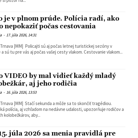
 si pozor na...
o je v plnom prúde. Polícia radí, ako
ho nepokaziť počas cestovania
ia
-
17. júla 2026, 14:31
Trnava |MM| Policajti sú aj počas letnej turistickej sezóny v
teréne a sú tu pre vás aj počas vašej cesty vlakom. Cestovanie vlakom...
o VIDEO by mal vidieť každý mladý
obežkár, aj jeho rodičia
ia
-
16. júla 2026, 13:53
Trnava |MM| Stačí sekunda a môže sa to skončiť tragédiou.
ká polícia, aj vzhľadom na nedávne udalosti, upozorňuje rodičov a
h kolobežkárov, aby...
15. júla 2026 sa menia pravidlá pre