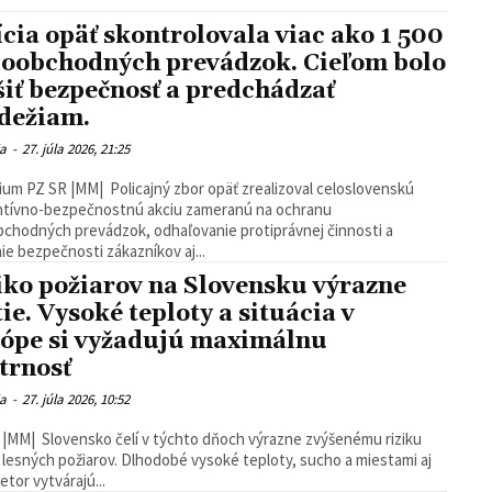
ícia opäť skontrolovala viac ako 1 500
oobchodných prevádzok. Cieľom bolo
šiť bezpečnosť a predchádzať
dežiam.
ia
-
27. júla 2026, 21:25
ium PZ SR |MM| Policajný zbor opäť zrealizoval celoslovenskú
ntívno-bezpečnostnú akciu zameranú na ochranu
chodných prevádzok, odhaľovanie protiprávnej činnosti a
ie bezpečnosti zákazníkov aj...
iko požiarov na Slovensku výrazne
tie. Vysoké teploty a situácia v
ópe si vyžadujú maximálnu
trnosť
ia
-
27. júla 2026, 10:52
|MM| Slovensko čelí v týchto dňoch výrazne zvýšenému riziku
 lesných požiarov. Dlhodobé vysoké teploty, sucho a miestami aj
ietor vytvárajú...