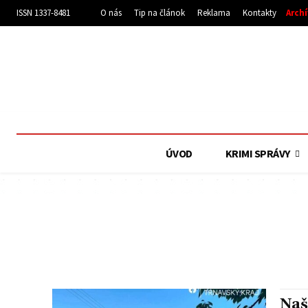
ISSN 1337-8481
O nás
Tip na článok
Reklama
Kontakty
Arch
ÚVOD
KRIMI SPRÁVY
ŠOPORŇA
ŠINTAVA
Naš