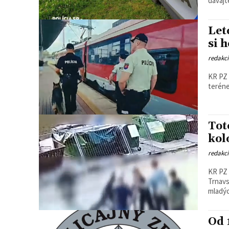
dávajte
Let
si 
redakc
KR PZ 
Tot
kol
redakc
KR PZ 
Trnavs
mladýc
Od 