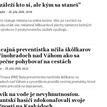
záleží kto si, ale kým sa staneš“
ajko
-
26. júla 2026, 14:54
sľubuje reklama na online kasíno. Idúc po cestách na
sku stále viac reklamné billboardové plochy namiesto bežných
, výrobcov či poskytovateľov služieb využívajú...
icajná preventistka učila škôlkarov
Vinohradoch nad Váhom ako sa
pečne pohybovať na cestách
ia
-
25. júla 2026, 16:21
Trnava |MM| Naša preventistka navštívila škôlkarov vo
adoch nad Váhom a vysvetlila im pravidlá cestnej premávky, ktoré
ledne precvičili na dopravnom...
vik na vode je nevyhnutnosťou.
antskí hasiči zdokonaľovali svoje
čnosti na Kaskádoch