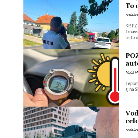
To 
redakc
KR PZ 
Trnavsk
tejto 
POZ
aut
Miloš M
Teplot
Vod
cel
redakc