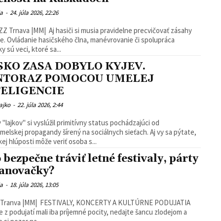
ia
-
24. júla 2026, 22:26
Z Trnava |MM| Aj hasiči si musia pravidelne precvičovať zásahy
e. Ovládanie hasičského člna, manévrovanie či spolupráca
y sú veci, ktoré sa...
SKO ZASA DOBYLO KYJEV.
NTORAZ POMOCOU UMELEJ
TELIGENCIE
ajko
-
22. júla 2026, 2:44
 "lajkov" si vyslúžil primitívny status pochádzajúci od
lskej propagandy šírený na sociálnych sieťach. Aj vy sa pýtate,
kej hlúposti môže veriť osoba s...
 bezpečne tráviť letné festivaly, párty
tanovačky?
ia
-
18. júla 2026, 13:05
 Tranva |MM| FESTIVALY, KONCERTY A KULTÚRNE PODUJATIA
e z podujatí mali iba príjemné pocity, nedajte šancu zlodejom a