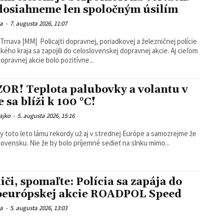
dosiahneme len spoločným úsilím
ia
-
7. augusta 2026, 11:07
Trnava |MM| Policajti dopravnej, poriadkovej a železničnej polície
ého kraja sa zapojili do celoslovenskej dopravnej akcie. Aj cieľom
dopravnej akcie bolo pozitívne...
OR! Teplota palubovky a volantu v
e sa blíži k 100 °C!
ajko
-
5. augusta 2026, 15:16
y toto leto lámu rekordy už aj v strednej Európe a samozrejme že
aj na Slovensku. Nie že by bolo príjemné sedieť na slnku mimo...
iči, spomaľte: Polícia sa zapája do
oeurópskej akcie ROADPOL Speed
ia
-
5. augusta 2026, 13:03