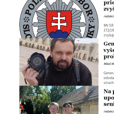
pri
zvy
redakc
MV SR 
372/19
zvyšuj
Gen
vyš
pro
Miloš M
Generá
odvolal 
strach 
Na 
upo
sen
redakc