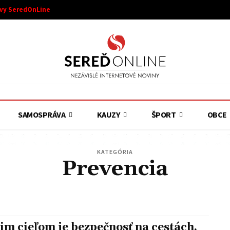
ívy SeredOnLine
SAMOSPRÁVA
KAUZY
ŠPORT
OBCE
KATEGÓRIA
Prevencia
DOLNÁ STREDA
PATA
VINOHRADY NAD VÁHOM
BOJNIČKY
DVORNÍKY
ŠALGOČKA
im cieľom je bezpečnosť na cestách.