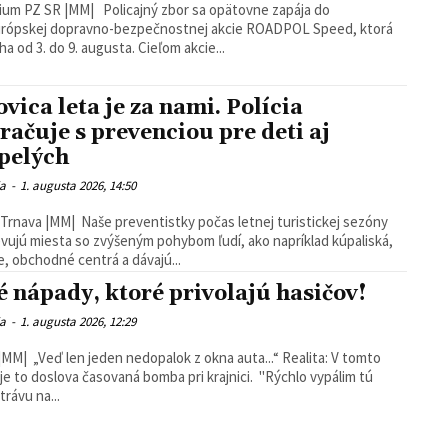
ium PZ SR |MM| Policajný zbor sa opätovne zapája do
urópskej dopravno-bezpečnostnej akcie ROADPOL Speed, ktorá
ha od 3. do 9. augusta. Cieľom akcie...
ovica leta je za nami. Polícia
račuje s prevenciou pre deti aj
pelých
ia
-
1. augusta 2026, 14:50
Trnava |MM| Naše preventistky počas letnej turistickej sezóny
vujú miesta so zvýšeným pohybom ľudí, ako napríklad kúpaliská,
e, obchodné centrá a dávajú...
lé nápady, ktoré privolajú hasičov!
ia
-
1. augusta 2026, 12:29
MM| ​„Veď len jeden nedopalok z okna auta...“ ​Realita: V tomto
to doslova časovaná bomba pri krajnici. ​ "Rýchlo vypálim tú
trávu na...