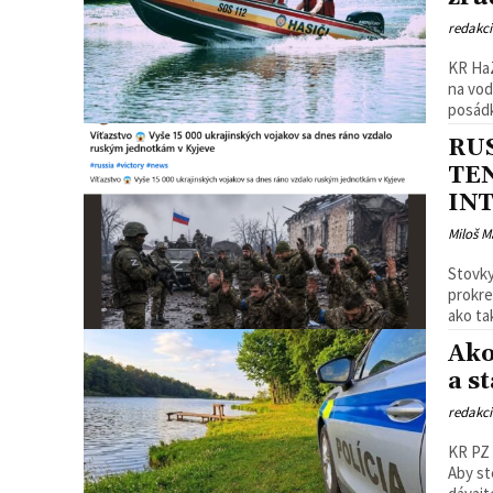
redakc
KR HaZ
na vod
posádk
RU
TE
IN
Miloš M
Stovky
prokreme
ako ta
Ako
a s
redakc
KR PZ
Aby st