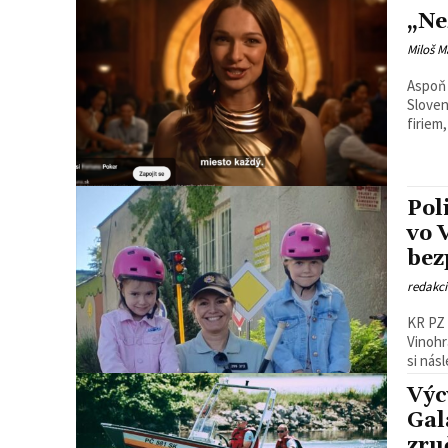
„Ne
Miloš M
Aspoň to 
Sloven
firiem
Pol
vo 
bez
redakc
KR PZ 
Vinohr
si nás
Výc
Gal
zru