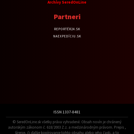
Archívy SeredOnLine
Partneri
REPORTÉR24.SK
NAEXPEDÍCIU.SK
ISSN 1337-8481
© SeredOnLine.sk všetky práva vyhradené. Obsah novín je chránený
autorským zákonom č. 618/2003 Z.z. a medzinárodným právom. Prepis ,
šírenie, či ďalšie kopírovanie tohto obsahu alebo jeho časti, a to