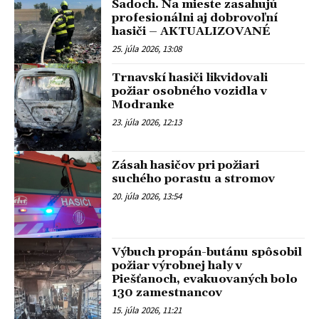
Sadoch. Na mieste zasahujú
profesionálni aj dobrovoľní
hasiči – AKTUALIZOVANÉ
25. júla 2026, 13:08
Trnavskí hasiči likvidovali
požiar osobného vozidla v
Modranke
23. júla 2026, 12:13
Zásah hasičov pri požiari
suchého porastu a stromov
20. júla 2026, 13:54
Výbuch propán-butánu spôsobil
požiar výrobnej haly v
Piešťanoch, evakuovaných bolo
130 zamestnancov
15. júla 2026, 11:21