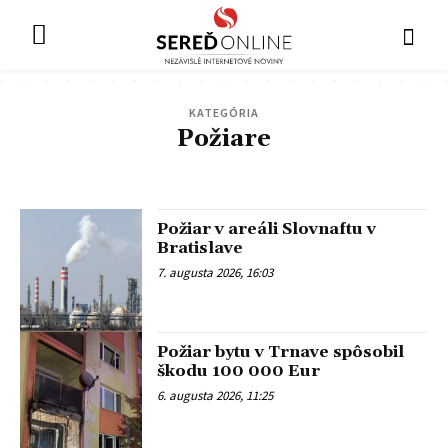
KATEGÓRIA
Požiare
VÁHOVCE
ŠÚROVCE
ŠOPORŇA
ŠINTAVA
DOLNÁ STREDA
PATA
VINOHRADY NAD VÁHOM
BOJNIČKY
DVORNÍKY
ŠALGOČKA
Požiar v areáli Slovnaftu v
Bratislave
7. augusta 2026, 16:03
Požiar bytu v Trnave spôsobil
škodu 100 000 Eur
6. augusta 2026, 11:25