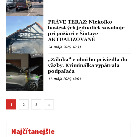
PRÁVE TERAZ: Niekoľko
hasičských jednotiek zasahuje
pri požiari v Šintave –
AKTUALIZOVANÉ
24. mája 2026, 18:33
„Záľuba“ v ohni ho priviedla do
väzby. Kriminálka vypátrala
podpaľača
11. mája 2026, 13:03
1
2
3
Najčítanejšie