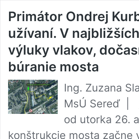
Primátor Ondrej Kurbe
užívaní. V najbližš
výluky vlakov, dočas
búranie mosta
Ing. Zuzana Sl
MsÚ Sereď | „
od utorka 26. 
konštrukcie mosta začne 