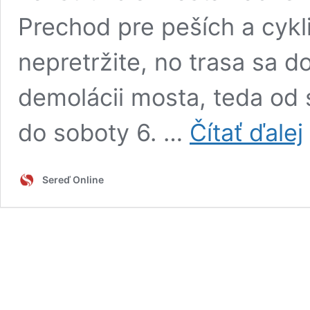
Prechod pre peších a cyk
nepretržite, no trasa sa 
demolácii mosta, teda od 
P
do soboty 6. …
Čítať ďalej
O
K
p
Sereď Online
l
je
v
u
V
n
d
o
v