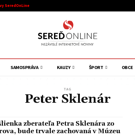
ívy SeredOnLine
SAMOSPRÁVA
KAUZY
ŠPORT
OBCE
TAG
Peter Sklenár
lienka zberateľa Petra Sklenára zo
rova, bude trvale zachovaná v Múzeu