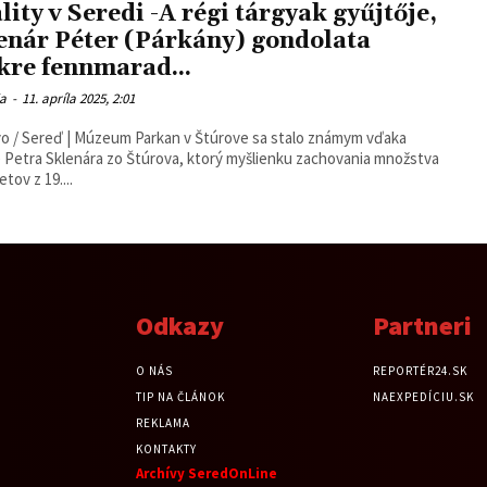
ality v Seredi -A régi tárgyak gyűjtője,
enár Péter (Párkány) gondolata
kre fennmarad...
ia
-
11. apríla 2025, 2:01
o / Sereď | Múzeum Parkan v Štúrove sa stalo známym vďaka
 Petra Sklenára zo Štúrova, ktorý myšlienku zachovania množstva
tov z 19....
Odkazy
Partneri
O NÁS
REPORTÉR24.SK
TIP NA ČLÁNOK
NAEXPEDÍCIU.SK
REKLAMA
KONTAKTY
Archívy SeredOnLine