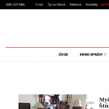
ISSN 1337-8481
O nás
Tip na článok
Reklama
Kontakty
Arch
ÚVOD
KRIMI SPRÁVY
Myš
Štú