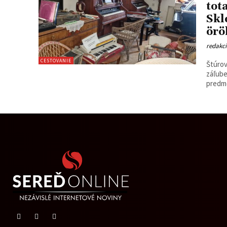
tot
Skl
örö
redakc
CESTOVANIE
Štúrov
záľube
predme