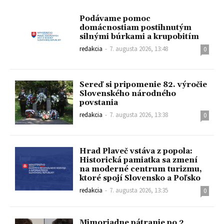
Podávame pomoc
domácnostiam postihnutým
silnými búrkami a krupobitím
redakcia
-
7. augusta 2026, 13:48
0
Sereď si pripomenie 82. výročie
Slovenského národného
povstania
redakcia
-
7. augusta 2026, 13:38
0
Hrad Plaveč vstáva z popola:
Historická pamiatka sa zmení
na moderné centrum turizmu,
ktoré spojí Slovensko a Poľsko
redakcia
-
7. augusta 2026, 13:35
0
Mimoriadne pátranie po 2