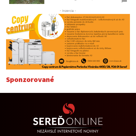
- Inzercia -
Sponzorované