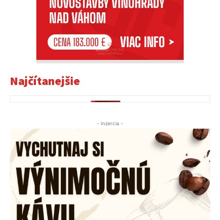
Najčítanejšie
- Inzercia -