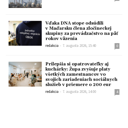
Vďaka DNA stope odsúdili
v Maďarsku člena zločineckej
skupiny za prevádzačstvo na päť
rokov väzenia
redakcia
-
7. augusta 2026, 15:40
0
Prilepšia si opatrovateľky aj
kuchárky: Župa zvyšuje platy
všetkých zamestnancov vo
svojich zariadeniach sociálnych
služieb v priemere o 200 eur
redakcia
-
7. augusta 2026, 14:00
4