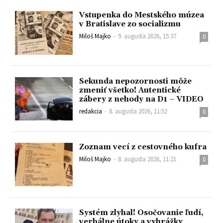
Vstupenka do Mestského múzea
v Bratislave zo socializmu
Miloš Majko
-
9. augusta 2026, 15:37
0
Sekunda nepozornosti môže
zmeniť všetko! Autentické
zábery z nehody na D1 – VIDEO
redakcia
-
8. augusta 2026, 11:52
0
Zoznam vecí z cestovného kufra
Miloš Majko
-
8. augusta 2026, 11:21
0
Systém zlyhal! Osočovanie ľudí,
verbálne útoky a vyhrážky