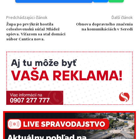
Predchádzajúci článok
Ďalší článok
Župa po prvýkrát hostila
Obnova dopravného značenia
celoslovenskú súťaž Mládež
na komunikáciách v Seredi
spieva. Víťazom sa stal domáci
súbor Cantica nova.