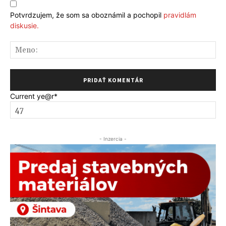
Potvrdzujem, že som sa oboznámil a pochopil
pravidlám
diskusie.
Me
Current ye
@r
*
- Inzercia -