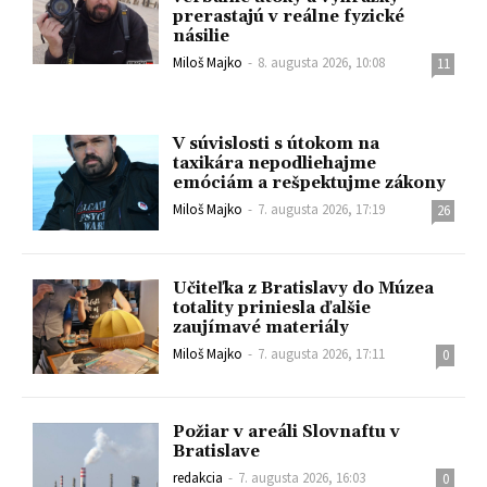
prerastajú v reálne fyzické
násilie
Miloš Majko
-
8. augusta 2026, 10:08
11
V súvislosti s útokom na
taxikára nepodliehajme
emóciám a rešpektujme zákony
Miloš Majko
-
7. augusta 2026, 17:19
26
Učiteľka z Bratislavy do Múzea
totality priniesla ďalšie
zaujímavé materiály
Miloš Majko
-
7. augusta 2026, 17:11
0
Požiar v areáli Slovnaftu v
Bratislave
redakcia
-
7. augusta 2026, 16:03
0