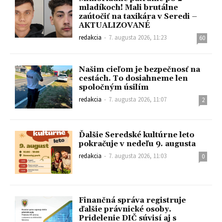
mladíkoch! Mali brutálne
zaútočiť na taxikára v Seredi –
AKTUALIZOVANÉ
redakcia
-
7. augusta 2026, 11:23
60
Našim cieľom je bezpečnosť na
cestách. To dosiahneme len
spoločným úsilím
redakcia
-
7. augusta 2026, 11:07
2
Ďalšie Seredské kultúrne leto
pokračuje v nedeľu 9. augusta
redakcia
-
7. augusta 2026, 11:03
0
Finančná správa registruje
ďalšie právnické osoby.
Pridelenie DIČ súvisí aj s