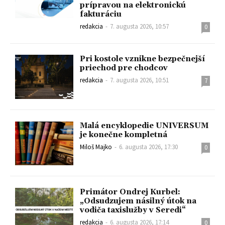
prípravou na elektronickú
fakturáciu
redakcia
-
7. augusta 2026, 10:57
0
Pri kostole vznikne bezpečnejší
priechod pre chodcov
redakcia
-
7. augusta 2026, 10:51
7
Malá encyklopedie UNIVERSUM
je konečne kompletná
Miloš Majko
-
6. augusta 2026, 17:30
0
Primátor Ondrej Kurbel:
„Odsudzujem násilný útok na
vodiča taxislužby v Seredi“
redakcia
-
6. augusta 2026, 17:14
0